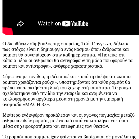
Ο διευθύνων σύμβουλος της εταιρείας, Τσόι Γιονγκ-χο, δήλωσε
πως στόχος είναι η δημιουργία ενός κόσμου όπου άνθρωποι και
ρομπότ θα συνυπάρχουν στην καθημερινότητα. «Πιστεύω ότι
κάποια μέρα οι άνθρωποι θα αντιγράφουν τη μόδα που φορούν τα
ρομπότ και αντίστροφα», ανέφερε χαρακτηριστικά.
Σύμφωνα με τον ίδιο, η ιδέα προέκυψε από τη σκέψη ότι «και τα
ρομπότ χρειάζονται ρούχα», υποστηρίζοντας ότι κάθε ρομπότ θα
πρέπει να αποκτήσει τη δική του ξεχωριστή ταυτότητα. Τα ρούχα
σχεδιάστηκαν από την ίδια την εταιρεία και αναμένεται να
κυκλοφορήσουν αργότερα μέσα στη χρονιά με την εμπορική
ονομασία «MACH 33».
Ιδιαίτερο ενδιαφέρον προκάλεσαν και οι αγώνες πυγμαχίας μεταξύ
ανθρωποειδών ρομπότ, με ένα από αυτά να καταλήγει νοκ άουτ
μέσα σε χειροκροτήματα και επευφημίες των θεατών.
Τα ρομπότ που συμμετείχαν φαίνεται να βασίζονται σε μοντέλα της