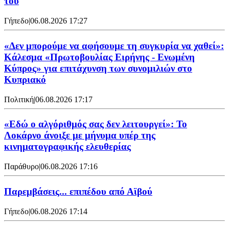
του
Γήπεδο
|
06.08.2026 17:27
«Δεν μπορούμε να αφήσουμε τη συγκυρία να χαθεί»:
Κάλεσμα «Πρωτοβουλίας Ειρήνης - Ενωμένη
Κύπρος» για επιτάχυνση των συνομιλιών στο
Κυπριακό
Πολιτική
|
06.08.2026 17:17
«Εδώ ο αλγόριθμός σας δεν λειτουργεί»: Το
Λοκάρνο άνοιξε με μήνυμα υπέρ της
κινηματογραφικής ελευθερίας
Παράθυρο
|
06.08.2026 17:16
Παρεμβάσεις... επιπέδου από Αϊβού
Γήπεδο
|
06.08.2026 17:14