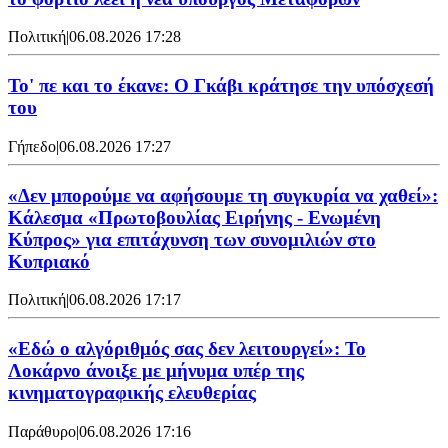
Πολιτική
|
06.08.2026 17:28
Το' πε και το έκανε: Ο Γκάβι κράτησε την υπόσχεσή
του
Γήπεδο
|
06.08.2026 17:27
«Δεν μπορούμε να αφήσουμε τη συγκυρία να χαθεί»:
Κάλεσμα «Πρωτοβουλίας Ειρήνης - Ενωμένη
Κύπρος» για επιτάχυνση των συνομιλιών στο
Κυπριακό
Πολιτική
|
06.08.2026 17:17
«Εδώ ο αλγόριθμός σας δεν λειτουργεί»: Το
Λοκάρνο άνοιξε με μήνυμα υπέρ της
κινηματογραφικής ελευθερίας
Παράθυρο
|
06.08.2026 17:16