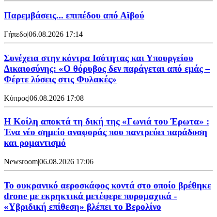
Παρεμβάσεις... επιπέδου από Αϊβού
Γήπεδο
|
06.08.2026 17:14
Συνέχεια στην κόντρα Ισότητας και Υπουργείου
Δικαιοσύνης: «Ο θόρυβος δεν παράγεται από εμάς –
Φέρτε λύσεις στις Φυλακές»
Κύπρος
|
06.08.2026 17:08
Η Κοίλη αποκτά τη δική της «Γωνιά του Έρωτα» :
Ένα νέο σημείο αναφοράς που παντρεύει παράδοση
και ρομαντισμό
Newsroom
|
06.08.2026 17:06
Το ουκρανικό αεροσκάφος κοντά στο οποίο βρέθηκε
drone με εκρηκτικά μετέφερε πυρομαχικά -
«Υβριδική επίθεση» βλέπει το Βερολίνο