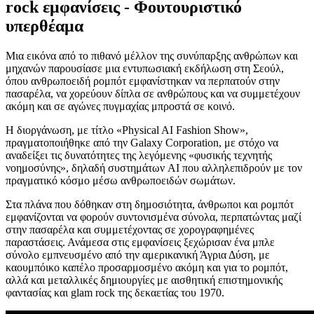
rock εμφανίσεις - Φουτουριστικό
υπερθέαμα
Μια εικόνα από το πιθανό μέλλον της συνύπαρξης ανθρώπων και
μηχανών παρουσίασε μια εντυπωσιακή εκδήλωση στη Σεούλ,
όπου ανθρωποειδή ρομπότ εμφανίστηκαν να περπατούν στην
πασαρέλα, να χορεύουν δίπλα σε ανθρώπους και να συμμετέχουν
ακόμη και σε αγώνες πυγμαχίας μπροστά σε κοινό.
Η διοργάνωση, με τίτλο «Physical AI Fashion Show»,
πραγματοποιήθηκε από την Galaxy Corporation, με στόχο να
αναδείξει τις δυνατότητες της λεγόμενης «φυσικής τεχνητής
νοημοσύνης», δηλαδή συστημάτων AI που αλληλεπιδρούν με τον
πραγματικό κόσμο μέσω ανθρωποειδών σωμάτων.
Στα πλάνα που δόθηκαν στη δημοσιότητα, άνθρωποι και ρομπότ
εμφανίζονται να φορούν συντονισμένα σύνολα, περπατώντας μαζί
στην πασαρέλα και συμμετέχοντας σε χορογραφημένες
παραστάσεις. Ανάμεσα στις εμφανίσεις ξεχώρισαν ένα μπλε
σύνολο εμπνευσμένο από την αμερικανική Άγρια Δύση, με
καουμπόικο καπέλο προσαρμοσμένο ακόμη και για το ρομπότ,
αλλά και μεταλλικές δημιουργίες με αισθητική επιστημονικής
φαντασίας και glam rock της δεκαετίας του 1970.