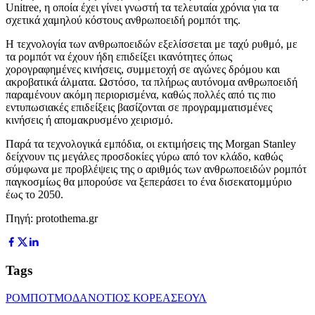
Unitree, η οποία έχει γίνει γνωστή τα τελευταία χρόνια για τα
σχετικά χαμηλού κόστους ανθρωποειδή ρομπότ της.
Η τεχνολογία των ανθρωποειδών εξελίσσεται με ταχύ ρυθμό, με
τα ρομπότ να έχουν ήδη επιδείξει ικανότητες όπως
χορογραφημένες κινήσεις, συμμετοχή σε αγώνες δρόμου και
ακροβατικά άλματα. Ωστόσο, τα πλήρως αυτόνομα ανθρωποειδή
παραμένουν ακόμη περιορισμένα, καθώς πολλές από τις πιο
εντυπωσιακές επιδείξεις βασίζονται σε προγραμματισμένες
κινήσεις ή απομακρυσμένο χειρισμό.
Παρά τα τεχνολογικά εμπόδια, οι εκτιμήσεις της Morgan Stanley
δείχνουν τις μεγάλες προσδοκίες γύρω από τον κλάδο, καθώς
σύμφωνα με προβλέψεις της ο αριθμός των ανθρωποειδών ρομπότ
παγκοσμίως θα μπορούσε να ξεπεράσει το ένα δισεκατομμύριο
έως το 2050.
Πηγή: protothema.gr
Tags
ΡΟΜΠΟΤ
ΜΟΔΑ
ΝΟΤΙΟΣ ΚΟΡΕΑ
ΣΕΟΥΛ