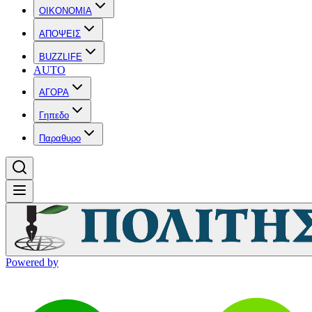
OIKONOMIA
ΑΠΟΨΕΙΣ
BUZZLIFE
AUTO
ΑΓΟΡΑ
Γηπεδο
Παραθυρο
Powered by