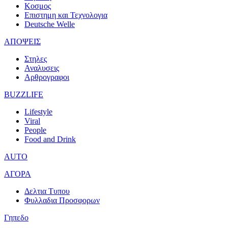
Κοσμος
Επιστημη και Τεχνολογια
Deutsche Welle
ΑΠΟΨΕΙΣ
Στηλες
Αναλυσεις
Αρθρογραφοι
BUZZLIFE
Lifestyle
Viral
People
Food and Drink
AUTO
ΑΓΟΡΑ
Δελτια Τυπου
Φυλλαδια Προσφορων
Γηπεδο