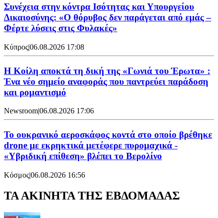
Συνέχεια στην κόντρα Ισότητας και Υπουργείου
Δικαιοσύνης: «Ο θόρυβος δεν παράγεται από εμάς –
Φέρτε λύσεις στις Φυλακές»
Κύπρος
|
06.08.2026 17:08
Η Κοίλη αποκτά τη δική της «Γωνιά του Έρωτα» :
Ένα νέο σημείο αναφοράς που παντρεύει παράδοση
και ρομαντισμό
Newsroom
|
06.08.2026 17:06
Το ουκρανικό αεροσκάφος κοντά στο οποίο βρέθηκε
drone με εκρηκτικά μετέφερε πυρομαχικά -
«Υβριδική επίθεση» βλέπει το Βερολίνο
Κόσμος
|
06.08.2026 16:56
ΤΑ ΑΚΙΝΗΤΑ ΤΗΣ ΕΒΔΟΜΑΔΑΣ