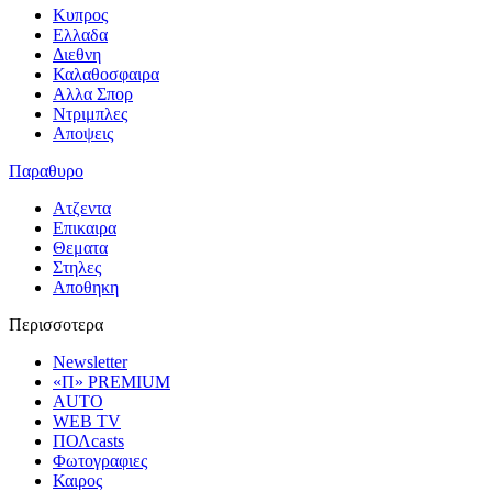
Κυπρος
Ελλαδα
Διεθνη
Καλαθοσφαιρα
Αλλα Σπορ
Ντριμπλες
Αποψεις
Παραθυρο
Ατζεντα
Επικαιρα
Θεματα
Στηλες
Αποθηκη
Περισσοτερα
Newsletter
«Π» PREMIUM
AUTO
WEB TV
ΠΟΛcasts
Φωτογραφιες
Καιρος