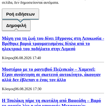
σελίδα, δεν δημοσιεύονται αυτόματα.
Ροή ειδήσεων
Δημοφιλή
Μάχη για τη ζωή του δίνει 18χρονος στη Λευκωσία -
Βρέθηκε βαριά τραυματισμένος δίπλα από το
ηλεκτρικό του ποδήλατο στην Λεμεσό
Κύπρος
|
06.08.2026 17:40
Μυστήριο με το ραντεβού Πεζεσκιάν – Χαμενεΐ:
Είχαν συνάντηση σε σκοτεινό αυτοκίνητο, άκουγαν
αλλά δεν έβλεπαν ο ένας τον άλλο
Κόσμος
|
06.08.2026 17:30
Η Τσολάκη πήρε τη σκυτάλη από Βαφεάδη – Βαρύ
το φορτίο λέει η νέα υπουργός Μεταφορών