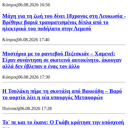
Κόσμος
|
06.08.2026 16:56
Μάχη για τη ζωή του δίνει 18χρονος στη Λευκωσία -
Βρέθηκε βαριά τραυματισμένος δίπλα από το
ηλεκτρικό του ποδήλατο στην Λεμεσό
Κύπρος
|
06.08.2026 17:40
Μυστήριο με το ραντεβού Πεζεσκιάν – Χαμενεΐ:
Είχαν συνάντηση σε σκοτεινό αυτοκίνητο, άκουγαν
αλλά δεν έβλεπαν ο ένας τον άλλο
Κόσμος
|
06.08.2026 17:30
Η Τσολάκη πήρε τη σκυτάλη από Βαφεάδη – Βαρύ
το φορτίο λέει η νέα υπουργός Μεταφορών
Πολιτική
|
06.08.2026 17:28
Το' πε και το έκανε: Ο Γκάβι κράτησε την υπόσχεσή