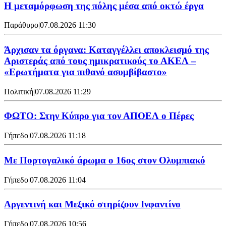
Η μεταμόρφωση της πόλης μέσα από οκτώ έργα
Παράθυρο
|
07.08.2026 11:30
Άρχισαν τα όργανα: Καταγγέλλει αποκλεισμό της
Αριστεράς από τους ημικρατικούς το ΑΚΕΛ –
«Ερωτήματα για πιθανό ασυμβίβαστο»
Πολιτική
|
07.08.2026 11:29
ΦΩΤΟ: Στην Κύπρο για τον ΑΠΟΕΛ ο Πέρες
Γήπεδο
|
07.08.2026 11:18
Με Πορτογαλικό άρωμα ο 16ος στον Ολυμπιακό
Γήπεδο
|
07.08.2026 11:04
Αργεντινή και Μεξικό στηρίζουν Ινφαντίνο
Γήπεδο
|
07.08.2026 10:56