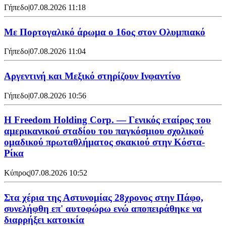
Γήπεδο
|
07.08.2026 11:18
Με Πορτογαλικό άρωμα ο 16ος στον Ολυμπιακό
Γήπεδο
|
07.08.2026 11:04
Αργεντινή και Μεξικό στηρίζουν Ινφαντίνο
Γήπεδο
|
07.08.2026 10:56
Η Freedom Holding Corp. — Γενικός εταίρος του
αμερικανικού σταδίου του παγκόσμιου σχολικού
ομαδικού πρωταθλήματος σκακιού στην Κόστα-
Ρίκα
Κύπρος
|
07.08.2026 10:52
Στα χέρια της Αστυνομίας 28χρονος στην Πάφο,
συνελήφθη επ' αυτοφώρω ενώ αποπειράθηκε να
διαρρήξει κατοικία