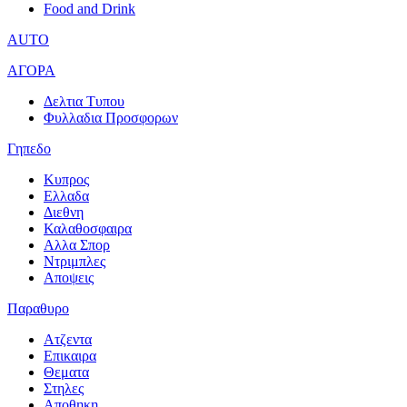
Food and Drink
AUTO
ΑΓΟΡΑ
Δελτια Τυπου
Φυλλαδια Προσφορων
Γηπεδο
Κυπρος
Ελλαδα
Διεθνη
Καλαθοσφαιρα
Αλλα Σπορ
Ντριμπλες
Αποψεις
Παραθυρο
Ατζεντα
Επικαιρα
Θεματα
Στηλες
Αποθηκη