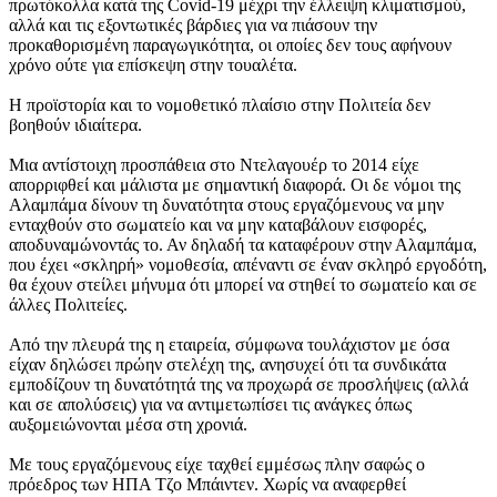
πρωτόκολλα κατά της Covid-19 μέχρι την έλλειψη κλιματισμού,
αλλά και τις εξοντωτικές βάρδιες για να πιάσουν την
προκαθορισμένη παραγωγικότητα, οι οποίες δεν τους αφήνουν
χρόνο ούτε για επίσκεψη στην τουαλέτα.
Η προϊστορία και το νομοθετικό πλαίσιο στην Πολιτεία δεν
βοηθούν ιδιαίτερα.
Μια αντίστοιχη προσπάθεια στο Ντελαγουέρ το 2014 είχε
απορριφθεί και μάλιστα με σημαντική διαφορά. Οι δε νόμοι της
Αλαμπάμα δίνουν τη δυνατότητα στους εργαζόμενους να μην
ενταχθούν στο σωματείο και να μην καταβάλουν εισφορές,
αποδυναμώνοντάς το. Αν δηλαδή τα καταφέρουν στην Αλαμπάμα,
που έχει «σκληρή» νομοθεσία, απέναντι σε έναν σκληρό εργοδότη,
θα έχουν στείλει μήνυμα ότι μπορεί να στηθεί το σωματείο και σε
άλλες Πολιτείες.
Από την πλευρά της η εταιρεία, σύμφωνα τουλάχιστον με όσα
είχαν δηλώσει πρώην στελέχη της, ανησυχεί ότι τα συνδικάτα
εμποδίζουν τη δυνατότητά της να προχωρά σε προσλήψεις (αλλά
και σε απολύσεις) για να αντιμετωπίσει τις ανάγκες όπως
αυξομειώνονται μέσα στη χρονιά.
Με τους εργαζόμενους είχε ταχθεί εμμέσως πλην σαφώς ο
πρόεδρος των ΗΠΑ Τζο Μπάιντεν. Χωρίς να αναφερθεί