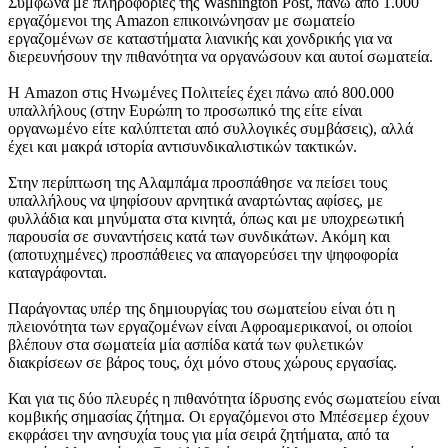
Σύμφωνα με πληροφορίες της Washington Post, πάνω από 1.000
εργαζόμενοι της Amazon επικοινώνησαν με σωματείο
εργαζομένων σε καταστήματα λιανικής και χονδρικής για να
διερευνήσουν την πιθανότητα να οργανώσουν και αυτοί σωματεία.
Η Amazon στις Ηνωμένες Πολιτείες έχει πάνω από 800.000
υπαλλήλους (στην Ευρώπη το προσωπικό της είτε είναι
οργανωμένο είτε καλύπτεται από συλλογικές συμβάσεις), αλλά
έχει και μακρά ιστορία αντισυνδικαλιστικών τακτικών.
Στην περίπτωση της Αλαμπάμα προσπάθησε να πείσει τους
υπαλλήλους να ψηφίσουν αρνητικά αναρτώντας αφίσες, με
φυλλάδια και μηνύματα στα κινητά, όπως και με υποχρεωτική
παρουσία σε συναντήσεις κατά των συνδικάτων. Ακόμη και
(αποτυχημένες) προσπάθειες να απαγορεύσει την ψηφοφορία
καταγράφονται.
Παράγοντας υπέρ της δημιουργίας του σωματείου είναι ότι η
πλειονότητα των εργαζομένων είναι Αφροαμερικανοί, οι οποίοι
βλέπουν στα σωματεία μία ασπίδα κατά των φυλετικών
διακρίσεων σε βάρος τους, όχι μόνο στους χώρους εργασίας.
Και για τις δύο πλευρές η πιθανότητα ίδρυσης ενός σωματείου είναι
κομβικής σημασίας ζήτημα. Οι εργαζόμενοι στο Μπέσεμερ έχουν
εκφράσει την ανησυχία τους για μία σειρά ζητήματα, από τα