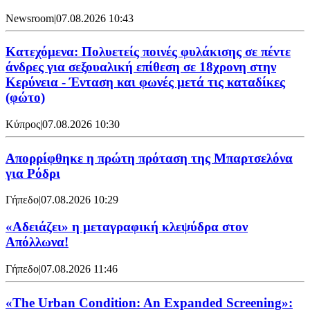
Newsroom
|
07.08.2026 10:43
Κατεχόμενα: Πολυετείς ποινές φυλάκισης σε πέντε
άνδρες για σεξουαλική επίθεση σε 18χρονη στην
Κερύνεια - Ένταση και φωνές μετά τις καταδίκες
(φώτο)
Κύπρος
|
07.08.2026 10:30
Απορρίφθηκε η πρώτη πρόταση της Μπαρτσελόνα
για Ρόδρι
Γήπεδο
|
07.08.2026 10:29
«Αδειάζει» η μεταγραφική κλεψύδρα στον
Απόλλωνα!
Γήπεδο
|
07.08.2026 11:46
«The Urban Condition: An Expanded Screening»: