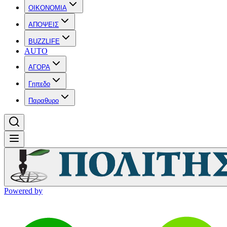
OIKONOMIA
ΑΠΟΨΕΙΣ
BUZZLIFE
AUTO
ΑΓΟΡΑ
Γηπεδο
Παραθυρο
Powered by