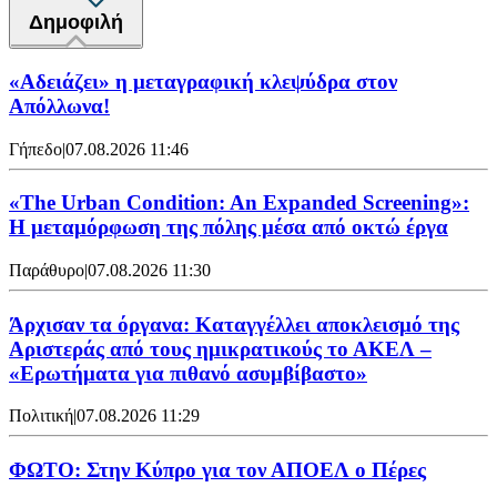
Δημοφιλή
«Αδειάζει» η μεταγραφική κλεψύδρα στον
Απόλλωνα!
Γήπεδο
|
07.08.2026 11:46
«The Urban Condition: An Expanded Screening»:
Η μεταμόρφωση της πόλης μέσα από οκτώ έργα
Παράθυρο
|
07.08.2026 11:30
Άρχισαν τα όργανα: Καταγγέλλει αποκλεισμό της
Αριστεράς από τους ημικρατικούς το ΑΚΕΛ –
«Ερωτήματα για πιθανό ασυμβίβαστο»
Πολιτική
|
07.08.2026 11:29
ΦΩΤΟ: Στην Κύπρο για τον ΑΠΟΕΛ ο Πέρες