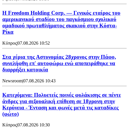
Η Freedom Holding Corp. — Γενικός εταίρος του
αμερικανικού σταδίου του παγκόσμιου σχολικού
ομαδικού πρωταθλήματος σκακιού στην Κόστα-
Ρίκα
Κύπρος
|
07.08.2026 10:52
Στα χέρια της Αστυνομίας 28χρονος στην Πάφο,
συνελήφθη επ' αυτοφώρω ενώ αποπειράθηκε να
διαρρήξει κατοικία
Newsroom
|
07.08.2026 10:43
Κατεχόμενα: Πολυετείς ποινές φυλάκισης σε πέντε
άνδρες για σεξουαλική επίθεση σε 18χρονη στην
Κερύνεια - Ένταση και φωνές μετά τις καταδίκες
(φώτο)
Κύπρος
|
07.08.2026 10:30