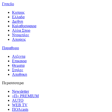
Γηπεδο
Κυπρος
Ελλαδα
Διεθνη
Καλαθοσφαιρα
Αλλα Σπορ
Ντριμπλες
Αποψεις
Παραθυρο
Ατζεντα
Επικαιρα
Θεματα
Στηλες
Αποθηκη
Περισσοτερα
Newsletter
«Π» PREMIUM
AUTO
WEB TV
ΠΟΛcasts