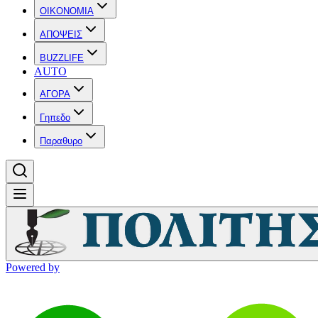
OIKONOMIA
ΑΠΟΨΕΙΣ
BUZZLIFE
AUTO
ΑΓΟΡΑ
Γηπεδο
Παραθυρο
Powered by