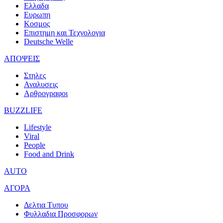
Ελλαδα
Ευρωπη
Κοσμος
Επιστημη και Τεχνολογια
Deutsche Welle
ΑΠΟΨΕΙΣ
Στηλες
Αναλυσεις
Αρθρογραφοι
BUZZLIFE
Lifestyle
Viral
People
Food and Drink
AUTO
ΑΓΟΡΑ
Δελτια Τυπου
Φυλλαδια Προσφορων