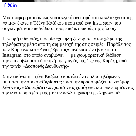
Μια τρυφερή και άκρως νοσταλγική αναφορά στο καλλιτεχνικό της
«αίμα» έκανε η Τζένη Καζάκου μέσα από ένα Insta story που
συγκίνησε και διασκέδασε τους διαδικτυακούς της φίλους.
Η νεαρή ηθοποιός, η οποία έχει ήδη ξεχωρίσει στον χώρο της
τηλεόρασης μέσα από τη συμμετοχή της στις σειρές «Παράδεισος
των Κυριών» και «Άγιος Έρωτας», ανέβασε ένα βίντεο στο
Instagram, στο οποίο αναβιώνει — με χιουμοριστική διάθεση —
την πιο εμβληματική σκηνή της γιαγιάς της, Τζένης Καρέζη, από
την ταινία «Δεσποινίς Διευθυντής».
Στην εικόνα, η Τζένη Καζάκου κρατάει ένα παλιό τηλέφωνο,
μιμείται την ατάκα
«Γυρίσατε;»
και την προσαρμόζει με χιούμορ
λέγοντας:
«Ξυπνήσατε;»
, χαρίζοντας χαμόγελα και υπενθυμίζοντας
την ιδιαίτερη σχέση της με την καλλιτεχνική της κληρονομιά.