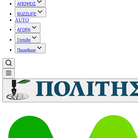
ΑΠΟΨΕΙΣ
BUZZLIFE
AUTO
ΑΓΟΡΑ
Γηπεδο
Παραθυρο