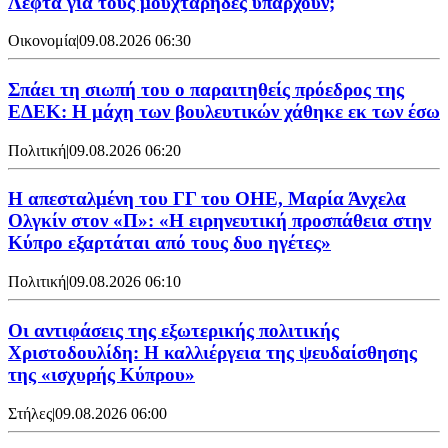
Λεφτά για τους μουχτάρηδες υπάρχουν;
Οικονομία
|
09.08.2026 06:30
Σπάει τη σιωπή του ο παραιτηθείς πρόεδρος της
ΕΔΕΚ: Η μάχη των βουλευτικών χάθηκε εκ των έσω
Πολιτική
|
09.08.2026 06:20
Η απεσταλμένη του ΓΓ του ΟΗΕ, Μαρία Άνχελα
Ολγκίν στον «Π»: «Η ειρηνευτική προσπάθεια στην
Κύπρο εξαρτάται από τους δυο ηγέτες»
Πολιτική
|
09.08.2026 06:10
Οι αντιφάσεις της εξωτερικής πολιτικής
Χριστοδουλίδη: Η καλλιέργεια της ψευδαίσθησης
της «ισχυρής Κύπρου»
Στήλες
|
09.08.2026 06:00