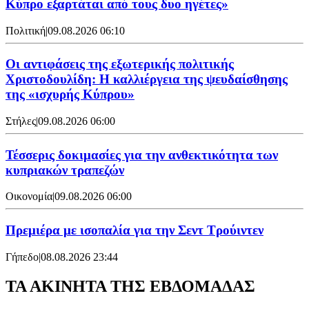
Κύπρο εξαρτάται από τους δυο ηγέτες»
Πολιτική
|
09.08.2026 06:10
Οι αντιφάσεις της εξωτερικής πολιτικής
Χριστοδουλίδη: Η καλλιέργεια της ψευδαίσθησης
της «ισχυρής Κύπρου»
Στήλες
|
09.08.2026 06:00
Τέσσερις δοκιμασίες για την ανθεκτικότητα των
κυπριακών τραπεζών
Οικονομία
|
09.08.2026 06:00
Πρεμιέρα με ισοπαλία για την Σεντ Τρούιντεν
Γήπεδο
|
08.08.2026 23:44
ΤΑ ΑΚΙΝΗΤΑ ΤΗΣ ΕΒΔΟΜΑΔΑΣ