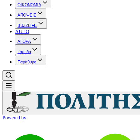
OIKONOMIA
ΑΠΟΨΕΙΣ
BUZZLIFE
AUTO
ΑΓΟΡΑ
Γηπεδο
Παραθυρο
Powered by