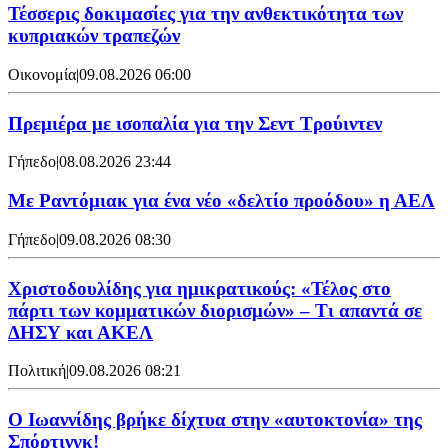
Τέσσερις δοκιμασίες για την ανθεκτικότητα των
κυπριακών τραπεζών
Οικονομία
|
09.08.2026 06:00
Πρεμιέρα με ισοπαλία για την Σεντ Τρούιντεν
Γήπεδο
|
08.08.2026 23:44
Με Ραντόμιακ για ένα νέο «δελτίο προόδου» η ΑΕΛ
Γήπεδο
|
09.08.2026 08:30
Χριστοδουλίδης για ημικρατικούς: «Τέλος στο
πάρτι των κομματικών διορισμών» – Τι απαντά σε
ΔΗΣΥ και ΑΚΕΛ
Πολιτική
|
09.08.2026 08:21
Ο Ιωαννίδης βρήκε δίχτυα στην «αυτοκτονία» της
Σπόρτινγκ!