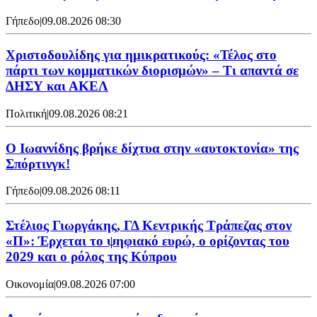
Γήπεδο
|
09.08.2026 08:30
Χριστοδουλίδης για ημικρατικούς: «Τέλος στο
πάρτι των κομματικών διορισμών» – Τι απαντά σε
ΔΗΣΥ και ΑΚΕΛ
Πολιτική
|
09.08.2026 08:21
Ο Ιωαννίδης βρήκε δίχτυα στην «αυτοκτονία» της
Σπόρτινγκ!
Γήπεδο
|
09.08.2026 08:11
Στέλιος Γιωργάκης, ΓΔ Κεντρικής Τράπεζας στον
«Π»: Έρχεται το ψηφιακό ευρώ, ο ορίζοντας του
2029 και ο ρόλος της Κύπρου
Οικονομία
|
09.08.2026 07:00