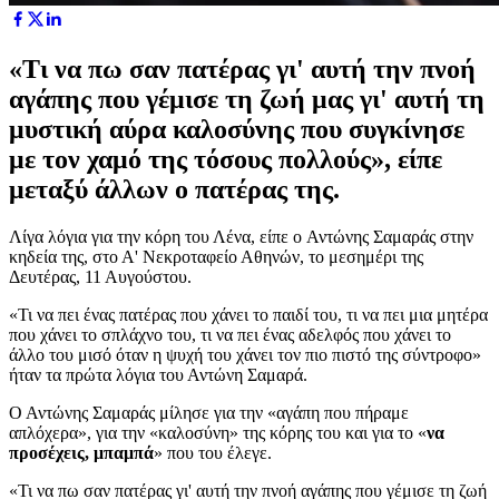
«Τι να πω σαν πατέρας γι' αυτή την πνοή
αγάπης που γέμισε τη ζωή μας γι' αυτή τη
μυστική αύρα καλοσύνης που συγκίνησε
με τον χαμό της τόσους πολλούς», είπε
μεταξύ άλλων ο πατέρας της.
Λίγα λόγια για την κόρη του Λένα, είπε ο Αντώνης Σαμαράς στην
κηδεία της, στο Α' Νεκροταφείο Αθηνών, το μεσημέρι της
Δευτέρας, 11 Αυγούστου.
«Τι να πει ένας πατέρας που χάνει το παιδί του, τι να πει μια μητέρα
που χάνει το σπλάχνο του, τι να πει ένας αδελφός που χάνει το
άλλο του μισό όταν η ψυχή του χάνει τον πιο πιστό της σύντροφο»
ήταν τα πρώτα λόγια του Αντώνη Σαμαρά.
Ο Αντώνης Σαμαράς μίλησε για την «αγάπη που πήραμε
απλόχερα», για την «καλοσύνη» της κόρης του και για το «
να
προσέχεις, μπαμπά
» που του έλεγε.
«Τι να πω σαν πατέρας γι' αυτή την πνοή αγάπης που γέμισε τη ζωή