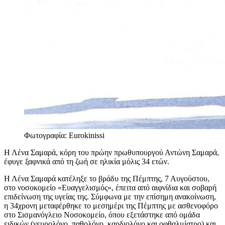
Φωτογραφία: Eurokinissi
Η Λένα Σαμαρά, κόρη του πρώην πρωθυπουργού Αντώνη Σαμαρά,
έφυγε ξαφνικά από τη ζωή σε ηλικία μόλις 34 ετών.
Η Λένα Σαμαρά κατέληξε το βράδυ της Πέμπτης, 7 Αυγούστου,
στο νοσοκομείο «Ευαγγελισμός», έπειτα από αιφνίδια και σοβαρή
επιδείνωση της υγείας της. Σύμφωνα με την επίσημη ανακοίνωση,
η 34χρονη μεταφέρθηκε το μεσημέρι της Πέμπτης με ασθενοφόρο
στο Σισμανόγλειο Νοσοκομείο, όπου εξετάστηκε από ομάδα
ειδικών (νευρολόγο, παθολόγο, καρδιολόγο και οφθαλμίατρο) και