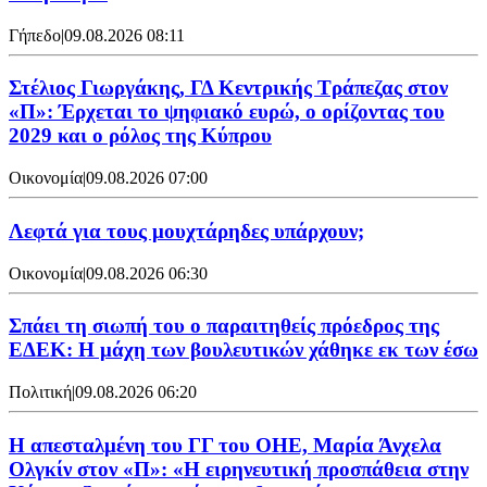
Γήπεδο
|
09.08.2026 08:11
Στέλιος Γιωργάκης, ΓΔ Κεντρικής Τράπεζας στον
«Π»: Έρχεται το ψηφιακό ευρώ, ο ορίζοντας του
2029 και ο ρόλος της Κύπρου
Οικονομία
|
09.08.2026 07:00
Λεφτά για τους μουχτάρηδες υπάρχουν;
Οικονομία
|
09.08.2026 06:30
Σπάει τη σιωπή του ο παραιτηθείς πρόεδρος της
ΕΔΕΚ: Η μάχη των βουλευτικών χάθηκε εκ των έσω
Πολιτική
|
09.08.2026 06:20
Η απεσταλμένη του ΓΓ του ΟΗΕ, Μαρία Άνχελα
Ολγκίν στον «Π»: «Η ειρηνευτική προσπάθεια στην