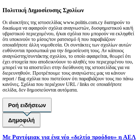
Πολιτική Δημοσίευσης Σχολίων
Οι ιδιοκτήτες της ιστοσελίδας www.politis.com.cy διατηρούν το
δικαίωμα να αφαιρούν σχόλια αναγνωστών, δυσφημιστικού και/ή
υβριστικού περιεχομένου, ή/και σχόλια που μπορούν να εκληφθεί
ότι υποκινούν το μίσος/τον ρατσισμό ή που παραβιάζουν
οποιαδήποτε άλλη νομοθεσία. Οι συντάκτες των σχολίων αυτών
ευθύνονται προσωπικά για την δημοσίευση τους. Αν κάποιος
αναγνώστης/συντάκτης σχολίου, το οποίο αφαιρείται, θεωρεί ότι
έχει στοιχεία που αποδεικνύουν το αληθές του περιεχομένου του,
μπορεί να τα αποστείλει στην διεύθυνση της ιστοσελίδας για να
διερευνηθούν. Προτρέπουμε τους αναγνώστες μας να κάνουν
report / flag σχόλια που πιστεύουν ότι παραβιάζουν τους πιο πάνω
κανόνες. Σχόλια που περιέχουν URL / links σε οποιαδήποτε
σελίδα, δεν δημοσιεύονται αυτόματα.
Ροή ειδήσεων
Δημοφιλή
Με Ραντόμιακ για ένα νέο «δελτίο προόδου» η ΑΕΛ