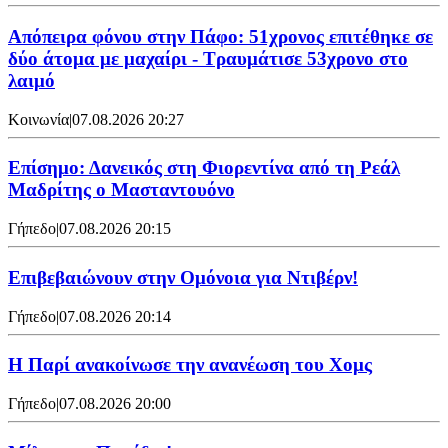
Απόπειρα φόνου στην Πάφο: 51χρονος επιτέθηκε σε
δύο άτομα με μαχαίρι - Τραυμάτισε 53χρονο στο
λαιμό
Κοινωνία
|
07.08.2026 20:27
Επίσημο: Δανεικός στη Φιορεντίνα από τη Ρεάλ
Μαδρίτης ο Μασταντουόνο
Γήπεδο
|
07.08.2026 20:15
Επιβεβαιώνουν στην Ομόνοια για Ντιβέρν!
Γήπεδο
|
07.08.2026 20:14
Η Παρί ανακοίνωσε την ανανέωση του Χομς
Γήπεδο
|
07.08.2026 20:00