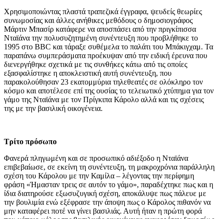
Χρησιμοποιώντας πλαστά τραπεζικά έγγραφα, ψευδείς θεωρίες
συνωμοσίας και άλλες ανήθικες μεθόδους ο δημοσιογράφος
Μάρτιν Μπασίρ κατάφερε να αποσπάσει από την πριγκίπισσα
Νταϊάνα την πολυσυζητημένη συνέντευξη που προβλήθηκε το
1995 στο BBC και τάραξε συθέμελα το παλάτι του Μπάκιγχαμ. Τα
παραπάνω συμπεράσματα προέκυψαν από την ειδική έρευνα που
διενεργήθηκε σχετικά με τις συνθήκες κάτω από τις οποίες
εξασφαλίστηκε η αποκλειστική αυτή συνέντευξη, που
παρακολούθησαν 23 εκατομμύρια τηλεθεατές σε ολόκληρο τον
κόσμο και αποτέλεσε επί της ουσίας το τελειωτικό χτύπημα για τον
γάμο της Νταϊάνα με τον Πρίγκιπα Κάρολο αλλά και τις σχέσεις
της με την βασιλική οικογένεια.
Τρίτο πρόσωπο
Φανερά πληγωμένη και σε προσωπικό αδιέξοδο η Νταϊάνα
επιβεβαίωσε, σε εκείνη τη συνέντευξη, τη μακροχρόνια παράλληλη
σχέση του Κάρολου με την Καμίλα – λέγοντας την περίφημη
φράση «Ήμασταν τρεις σε αυτόν το γάμο», παραδέχτηκε πως και η
ίδια διατηρούσε εξωσυζυγική σχέση, αποκάλυψε πως πάλευε με
την βουλιμία ενώ εξέφρασε την άποψη πως ο Κάρολος πιθανόν να
μην καταφέρει ποτέ να γίνει βασιλιάς. Αυτή ήταν η πρώτη φορά