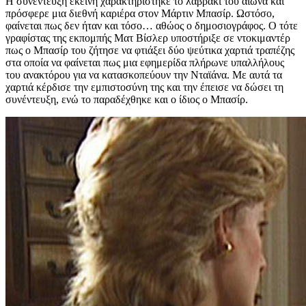
Η συνέντευξη εκείνη χαρακτηρίστηκε το λαβράκι του αιώνα και
πρόσφερε μια διεθνή καριέρα στον Μάρτιν Μπασίρ. Ωστόσο,
φαίνεται πως δεν ήταν και τόσο… αθώος ο δημοσιογράφος. Ο τότε
γραφίστας της εκπομπής Ματ Βίσλερ υποστήριξε σε ντοκιμαντέρ
πως ο Μπασίρ του ζήτησε να φτιάξει δύο ψεύτικα χαρτιά τραπέζης
στα οποία να φαίνεται πως μια εφημερίδα πλήρωνε υπαλλήλους
του ανακτόρου για να κατασκοπεύουν την Νταϊάνα. Με αυτά τα
χαρτιά κέρδισε την εμπιστοσύνη της και την έπεισε να δώσει τη
συνέντευξη, ενώ το παραδέχθηκε και ο ίδιος ο Μπασίρ.