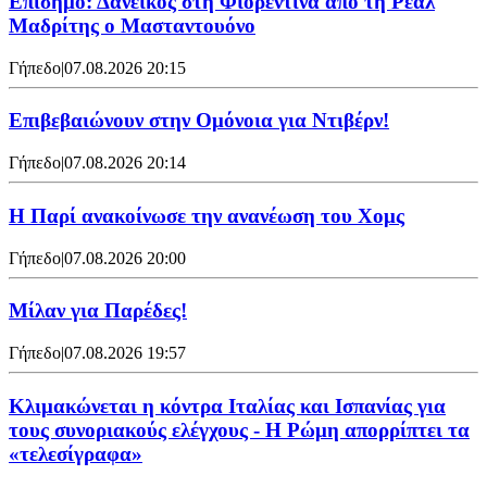
Επίσημο: Δανεικός στη Φιορεντίνα από τη Ρεάλ
Μαδρίτης ο Μασταντουόνο
Γήπεδο
|
07.08.2026 20:15
Επιβεβαιώνουν στην Ομόνοια για Ντιβέρν!
Γήπεδο
|
07.08.2026 20:14
Η Παρί ανακοίνωσε την ανανέωση του Χομς
Γήπεδο
|
07.08.2026 20:00
Μίλαν για Παρέδες!
Γήπεδο
|
07.08.2026 19:57
Κλιμακώνεται η κόντρα Ιταλίας και Ισπανίας για
τους συνοριακούς ελέγχους - Η Ρώμη απορρίπτει τα
«τελεσίγραφα»