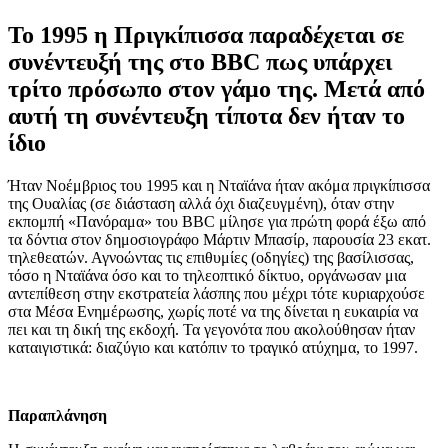
Το 1995 η Πριγκίπισσα παραδέχεται σε
συνέντευξή της στο BBC πως υπάρχει
τρίτο πρόσωπο στον γάμο της. Μετά από
αυτή τη συνέντευξη τίποτα δεν ήταν το
ίδιο
Ήταν Νοέμβριος του 1995 και η Νταϊάνα ήταν ακόμα πριγκίπισσα
της Ουαλίας (σε διάσταση αλλά όχι διαζευγμένη), όταν στην
εκπομπή «Πανόραμα» του BBC μίλησε για πρώτη φορά έξω από
τα δόντια στον δημοσιογράφο Μάρτιν Μπασίρ, παρουσία 23 εκατ.
τηλεθεατών. Αγνοώντας τις επιθυμίες (οδηγίες) της βασίλισσας,
τόσο η Νταϊάνα όσο και το τηλεοπτικό δίκτυο, οργάνωσαν μια
αντεπίθεση στην εκστρατεία λάσπης που μέχρι τότε κυριαρχούσε
στα Μέσα Ενημέρωσης, χωρίς ποτέ να της δίνεται η ευκαιρία να
πει και τη δική της εκδοχή. Τα γεγονότα που ακολούθησαν ήταν
καταιγιστικά: διαζύγιο και κατόπιν το τραγικό ατύχημα, το 1997.
Παραπλάνηση