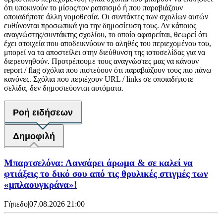
ότι υποκινούν το μίσος/τον ρατσισμό ή που παραβιάζουν
οποιαδήποτε άλλη νομοθεσία. Οι συντάκτες των σχολίων αυτών
ευθύνονται προσωπικά για την δημοσίευση τους. Αν κάποιος
αναγνώστης/συντάκτης σχολίου, το οποίο αφαιρείται, θεωρεί ότι
έχει στοιχεία που αποδεικνύουν το αληθές του περιεχομένου του,
μπορεί να τα αποστείλει στην διεύθυνση της ιστοσελίδας για να
διερευνηθούν. Προτρέπουμε τους αναγνώστες μας να κάνουν
report / flag σχόλια που πιστεύουν ότι παραβιάζουν τους πιο πάνω
κανόνες. Σχόλια που περιέχουν URL / links σε οποιαδήποτε
σελίδα, δεν δημοσιεύονται αυτόματα.
Ροή ειδήσεων
Δημοφιλή
Μπαρτσελόνα: Λανσάρει άρωμα & σε καλεί να
φτιάξεις το δικό σου από τις θρυλικές στιγμές των
«μπλαουγκράνα»!
Γήπεδο
|
07.08.2026 21:00