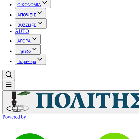
OIKONOMIA
ΑΠΟΨΕΙΣ
BUZZLIFE
AUTO
ΑΓΟΡΑ
Γηπεδο
Παραθυρο
Powered by