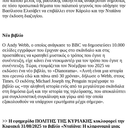
που κάποιο μέλος της βασιλικής οικογένειας αναφερόταν δημοσίως
σε τόσο προσωπικά θέματα του παλατιού γεγονός που οδήγησε την
Βασίλισσα Ελισάβετ να επιβάλλει στον Κάρολο και την Νταϊάνα
την έκδοση διαζυγίου.
Νέο βιβλίο
Ο Andy Webb, ο οποίος ανάγκασε το BBC να δημοσιεύσει 10.000
σελίδες εγγράφων που έριχναν φως στο σκάνδαλο και στις
προσπάθειες να κρατηθεί μυστικός ο τρόπος που έγινε η
συνέντευξη, είχε κάνει ένα ντοκιμαντέρ για τον τρόπο που έγινε η
συνέντευξη. Τώρα, ετοιμάζεται τον Νοέμβριο του 2025 να
εκδώσει ένα νέο βιβλίο, το «Dianorama». «Αυτή είναι μια ιστορία
που ερευνώ εδώ και πάνω από 30 χρόνια», δήλωσε ο Webb, στους
Times. Ο εκδότης Michael Joseph της Penguin περιέγραψε το
βιβλίο ως «την αληθινή ιστορία ενός από τα μεγαλύτερα σκάνδαλα
στη δημόσια ζωή και την ιστορία της τηλεόρασης, που αποκαλύπτει
μια συγκλονιστική συγκάλυψη και γύρω από την οποία
εξακολουθούν να υπάρχουν ερωτήματα μέχρι σήμερα».
>> Η εφημερίδα ΠΟΛΙΤΗΣ ΤΗΣ ΚΥΡΙΑΚΗΣ κυκλοφορεί την
Κυριακή 31/08/2025 το βιβλίο «Νταϊάνα: Η κληρονομιά μιας