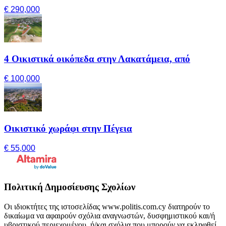
€ 290,000
4 Οικιστικά οικόπεδα στην Λακατάμεια, από
€ 100,000
Οικιστικό χωράφι στην Πέγεια
€ 55,000
Πολιτική Δημοσίευσης Σχολίων
Οι ιδιοκτήτες της ιστοσελίδας www.politis.com.cy διατηρούν το
δικαίωμα να αφαιρούν σχόλια αναγνωστών, δυσφημιστικού και/ή
υβριστικού περιεχομένου, ή/και σχόλια που μπορούν να εκληφθεί