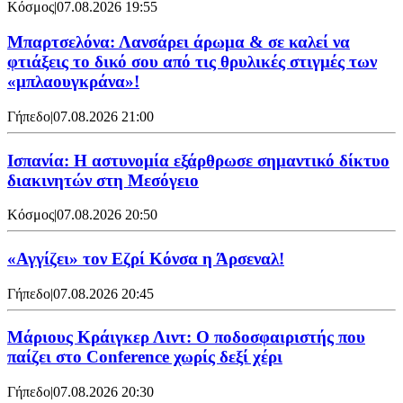
Κόσμος
|
07.08.2026 19:55
Μπαρτσελόνα: Λανσάρει άρωμα & σε καλεί να
φτιάξεις το δικό σου από τις θρυλικές στιγμές των
«μπλαουγκράνα»!
Γήπεδο
|
07.08.2026 21:00
Ισπανία: Η αστυνομία εξάρθρωσε σημαντικό δίκτυο
διακινητών στη Μεσόγειο
Κόσμος
|
07.08.2026 20:50
«Αγγίζει» τον Εζρί Κόνσα η Άρσεναλ!
Γήπεδο
|
07.08.2026 20:45
Μάριους Κράιγκερ Λιντ: Ο ποδοσφαιριστής που
παίζει στο Conference χωρίς δεξί χέρι
Γήπεδο
|
07.08.2026 20:30