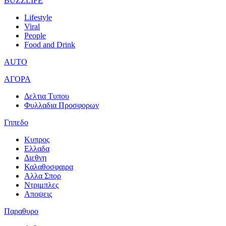
BUZZLIFE
Lifestyle
Viral
People
Food and Drink
AUTO
ΑΓΟΡΑ
Δελτια Τυπου
Φυλλαδια Προσφορων
Γηπεδο
Κυπρος
Ελλαδα
Διεθνη
Καλαθοσφαιρα
Αλλα Σπορ
Ντριμπλες
Αποψεις
Παραθυρο