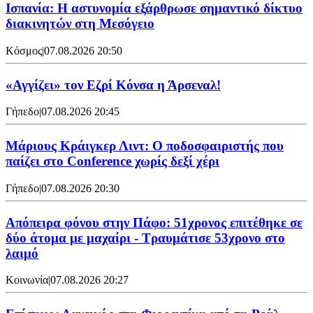
Ισπανία: Η αστυνομία εξάρθρωσε σημαντικό δίκτυο
διακινητών στη Μεσόγειο
Κόσμος
|
07.08.2026 20:50
«Αγγίζει» τον Εζρί Κόνσα η Άρσεναλ!
Γήπεδο
|
07.08.2026 20:45
Μάριους Κράιγκερ Λιντ: Ο ποδοσφαιριστής που
παίζει στο Conference χωρίς δεξί χέρι
Γήπεδο
|
07.08.2026 20:30
Απόπειρα φόνου στην Πάφο: 51χρονος επιτέθηκε σε
δύο άτομα με μαχαίρι - Τραυμάτισε 53χρονο στο
λαιμό
Κοινωνία
|
07.08.2026 20:27