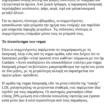
εξευγενισμένα άμυλα. Από ζωικά τρόφιμα, η παμφαγική διατροφή
περιλάμβανε κοτόπουλο, ψάρι, αυγά, τυρί και γαλακτοκομικά
μεταξύ άλλων.
Για τις πρώτες τέσσερις εβδομάδες, οι συμμετέχοντες
κατανάλωναν τρία γεύματα την ημέρα που ετοίμαζε και παρέδιδε
μια υπηρεσία παροχής γευμάτων. Τις υπόλοιπες τέσσερις οι
συμμετέχοντες ετοίμαζαν μόνοι τους τα γεύματά τους.
Το πλεονέκτημα των vegan
Όλοι οι συμμετέχοντες παρέμειναν σε συμμόρφωση με τη
διατροφή, πλην ενός από τη vegan ομάδα, κάτι που δείχνει ότι το
διαιτητικό μοτίβο «είναι προσιτό στον καθένα» σύμφωνα με τον Δρ
Gardner. «Αυτό υποδηλώνει ότι οποιοσδήποτε επιλέγει μια vegan
διατροφή μπορεί να βελτιώσει μακροπρόθεσμα την υγεία του μέσα
σε δύο μήνες, με τη μεγαλύτερη αλλαγή να παρατηρείται τον
πρώτο μήνα» πρόσθεσε.
Η ομάδα της vegan διατροφής είδε τα μέσα επίπεδα της “κακής”
LDL χοληστερόλης να μειώνονται σταθερά, ενώ παρέμειναν ίδια
σχεδόν για τους παμφάγους. Οι αυστηρώς χορτοφάγοι είδαν
επίσης 20% μείωση στα επίπεδα ινσουλίνης νηστείας και έχασαν
κατά μέσο όρο 4 κιλά περισσότερα από τους παμφάγους.