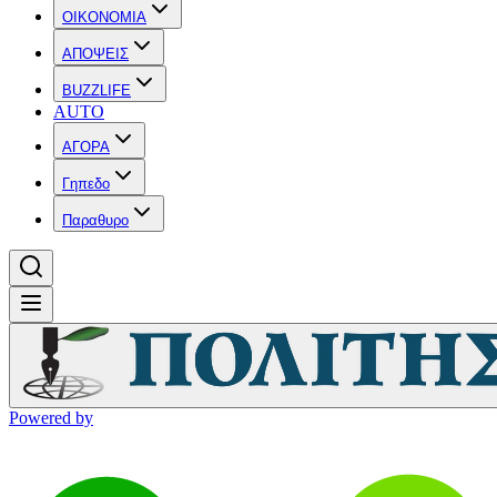
OIKONOMIA
ΑΠΟΨΕΙΣ
BUZZLIFE
AUTO
ΑΓΟΡΑ
Γηπεδο
Παραθυρο
Powered by