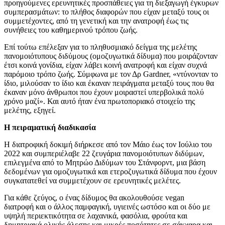
προηγούμενες ερευνητικές προσπάθειες για τη διεξαγωγή έγκυρων
συμπερασμάτων: το πλήθος διαφορών που είχαν μεταξύ τους οι
συμμετέχοντες, από τη γενετική και την ανατροφή έως τις
συνήθειες του καθημερινού τρόπου ζωής.
Επί τούτω επέλεξαν για το πληθυσμιακό δείγμα της μελέτης
πανομοιότυπους διδύμους (ομοζυγωτικά δίδυμα) που μοιράζονταν
έτσι κοινά γονίδια, είχαν λάβει κοινή ανατροφή και είχαν συχνά
παρόμοιο τρόπο ζωής. Σύμφωνα με τον Δρ Gardner, «ντύνονταν το
ίδιο, μιλούσαν το ίδιο και έκαναν πειράγματα μεταξύ τους που θα
έκαναν μόνο άνθρωποι που έχουν μοιραστεί υπερβολικά πολύ
χρόνο μαζί». Και αυτό ήταν ένα πρωτοποριακό στοιχείο της
μελέτης, εξηγεί.
Η πειραματική διαδικασία
Η διατροφική δοκιμή διήρκεσε από τον Μάιο έως τον Ιούλιο του
2022 και συμπεριέλαβε 22 ζευγάρια πανομοιότυπων διδύμων,
επιλεγμένα από το Μητρώο Διδύμων του Στάνφορντ, μια βάση
δεδομένων για ομοζυγωτικά και ετεροζυγωτικά δίδυμα που έχουν
συγκατατεθεί να συμμετέχουν σε ερευνητικές μελέτες.
Για κάθε ζεύγος, ο ένας δίδυμος θα ακολουθούσε vegan
διατροφή και ο άλλος παμφαγική, υγιεινές ωστόσο και οι δύο με
υψηλή περιεκτικότητα σε λαχανικά, φασόλια, φρούτα και
δημητριακά ολικής άλεσης και μικρές ποσότητες σε σάκχαρα και