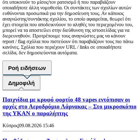
ότι υποκινούν το μίσος/τον ρατσισμό ή που παραβιάζουν
οποιαδήποτε άλλη νομοθεσία. Οι συντάκτες των σχολίων αυτών
ευθύνονται προσωπικά για την δημοσίευση τους. Αν κάποιος
αναγνώστης/συντάκτης σχολίου, το οποίο αφαιρείται, θεωρεί ότι
έχει στοιχεία που αποδεικνύουν το αληθές του περιεχομένου του,
μπορεί να τα αποστείλει στην διεύθυνση της ιστοσελίδας για να
διερευνηθούν. Προτρέπουμε τους αναγνώστες μας να κάνουν
report / flag σχόλια που πιστεύουν ότι παραβιάζουν τους πιο πάνω
κανόνες. Σχόλια που περιέχουν URL / links σε οποιαδήποτε
σελίδα, δεν δημοσιεύονται αυτόματα.
Ροή ειδήσεων
Δημοφιλή
Παιχνίδια με κρυφό φορτίο 48 vapes εντόπισαν οι
αρχές στο Αεροδρόμιο Λάρνακας – Στο μικροσκόπιο
της ΥΚΑΝ ο παραλήπτης
Κύπρος
|
09.08.2026 15:46