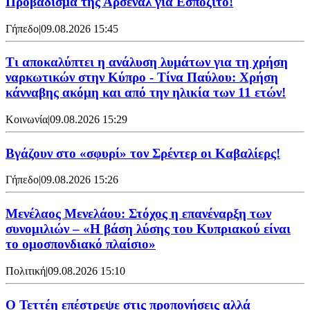
Προβάδισμα της Άρσεναλ για Εσπόζιτο!
Γήπεδο
|
09.08.2026 15:45
Τι αποκαλύπτει η ανάλυση λυμάτων για τη χρήση
ναρκωτικών στην Κύπρο - Τίνα Παύλου: Χρήση
κάνναβης ακόμη και από την ηλικία των 11 ετών!
Κοινωνία
|
09.08.2026 15:29
Bγάζουν στο «σφυρί» τον Σρέντερ οι Καβαλίερς!
Γήπεδο
|
09.08.2026 15:26
Μενέλαος Μενελάου: Στόχος η επανέναρξη των
συνομιλιών – «Η βάση λύσης του Κυπριακού είναι
το ομοσπονδιακό πλαίσιο»
Πολιτική
|
09.08.2026 15:10
Ο Τεττέη επέστρεψε στις προπονήσεις αλλά