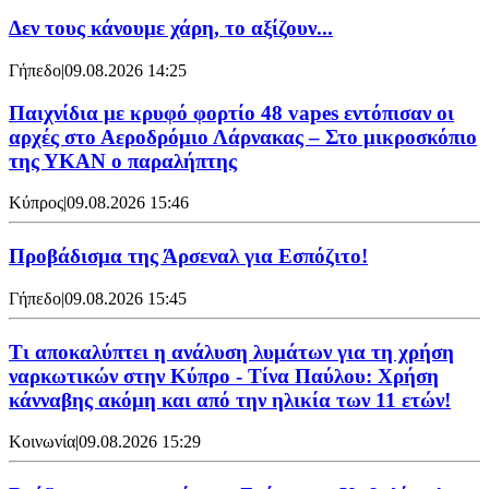
Δεν τους κάνουμε χάρη, το αξίζουν...
Γήπεδο
|
09.08.2026 14:25
Παιχνίδια με κρυφό φορτίο 48 vapes εντόπισαν οι
αρχές στο Αεροδρόμιο Λάρνακας – Στο μικροσκόπιο
της ΥΚΑΝ ο παραλήπτης
Κύπρος
|
09.08.2026 15:46
Προβάδισμα της Άρσεναλ για Εσπόζιτο!
Γήπεδο
|
09.08.2026 15:45
Τι αποκαλύπτει η ανάλυση λυμάτων για τη χρήση
ναρκωτικών στην Κύπρο - Τίνα Παύλου: Χρήση
κάνναβης ακόμη και από την ηλικία των 11 ετών!
Κοινωνία
|
09.08.2026 15:29