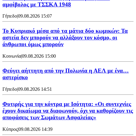
αμφίβολος με ΤΣΣΚΑ 1948
Γήπεδο
|
09.08.2026 15:07
Το Κυπριακό μέσα από τα μάτια δύο κωμικών: Τα
αστεία δεν μπορούν να αλλάξουν τον κόσμο, οι
άνθρωποι όμως μπορούν
Κοινωνία
|
09.08.2026 15:00
Φεύγει αήττητη από την Πολωνία η ΑΕΛ με ένα…
αστερίσκο
Γήπεδο
|
09.08.2026 14:51
Φυτιρής για την κόντρα με Ισότητα: «Οι συντεχνίες
έχουν δικαίωμα να διαφωνούν, όχι να καθορίζουν τις
αποφάσεις των Σωμάτων Ασφαλείας»
Κύπρος
|
09.08.2026 14:39