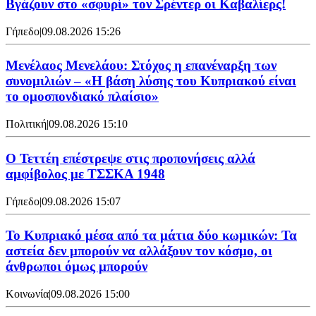
Bγάζουν στο «σφυρί» τον Σρέντερ οι Καβαλίερς!
Γήπεδο
|
09.08.2026 15:26
Μενέλαος Μενελάου: Στόχος η επανέναρξη των
συνομιλιών – «Η βάση λύσης του Κυπριακού είναι
το ομοσπονδιακό πλαίσιο»
Πολιτική
|
09.08.2026 15:10
Ο Τεττέη επέστρεψε στις προπονήσεις αλλά
αμφίβολος με ΤΣΣΚΑ 1948
Γήπεδο
|
09.08.2026 15:07
Το Κυπριακό μέσα από τα μάτια δύο κωμικών: Τα
αστεία δεν μπορούν να αλλάξουν τον κόσμο, οι
άνθρωποι όμως μπορούν
Κοινωνία
|
09.08.2026 15:00