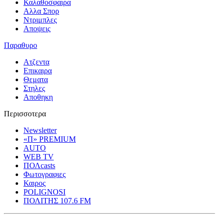
Καλαθοσφαιρα
Αλλα Σπορ
Ντριμπλες
Αποψεις
Παραθυρο
Ατζεντα
Επικαιρα
Θεματα
Στηλες
Αποθηκη
Περισσοτερα
Newsletter
«Π» PREMIUM
AUTO
WEB TV
ΠΟΛcasts
Φωτογραφιες
Καιρος
POLIGNOSI
ΠΟΛΙΤΗΣ 107.6 FM