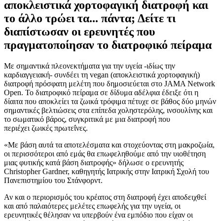
αποκλειστικά χορτοφαγική διατροφή και
το άλλο τρώει τα... πάντα; Δείτε τι
διαπίστωσαν οι ερευνητές που
πραγματοποίησαν το διατροφικό πείραμα
Με σημαντικά πλεονεκτήματα για την υγεία -ιδίως την
καρδιαγγειακή- συνδέει τη vegan (αποκλειστικά χορτοφαγική)
διατροφή πρόσφατη μελέτη που δημοσιεύεται στο JAMA Network
Open. Το διατροφικό πείραμα σε δίδυμα αδέλφια έδειξε ότι η
δίαιτα που αποκλείει τα ζωικά τρόφιμα πέτυχε σε βάθος δύο μηνών
σημαντικές βελτιώσεις στα επίπεδα χοληστερόλης, ινσουλίνης και
το σωματικό βάρος, συγκριτικά με μια διατροφή που
περιέχει ζωικές πρωτεΐνες.
«Με βάση αυτά τα αποτελέσματα και στοχεύοντας στη μακροζωία,
οι περισσότεροι από εμάς θα επωφεληθούμε από την υιοθέτηση
μιας φυτικής κατά βάση διατροφής» δήλωσε ο ερευνητής
Christopher Gardner, καθηγητής Ιατρικής στην Ιατρική Σχολή του
Πανεπιστημίου του Στάνφορντ.
Αν και ο περιορισμός του κρέατος στη διατροφή έχει αποδειχθεί
και από παλαιότερες μελέτες επωφελής για την υγεία, οι
ερευνητικές θέλησαν να υπερβούν ένα εμπόδιο που είχαν οι