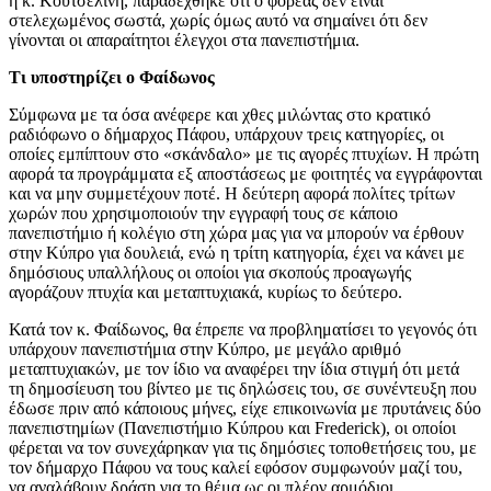
η κ. Κουτσελίνη, παραδέχθηκε ότι ο φορέας δεν είναι
στελεχωμένος σωστά, χωρίς όμως αυτό να σημαίνει ότι δεν
γίνονται οι απαραίτητοι έλεγχοι στα πανεπιστήμια.
Τι υποστηρίζει ο Φαίδωνος
Σύμφωνα με τα όσα ανέφερε και χθες μιλώντας στο κρατικό
ραδιόφωνο ο δήμαρχος Πάφου, υπάρχουν τρεις κατηγορίες, οι
οποίες εμπίπτουν στο «σκάνδαλο» με τις αγορές πτυχίων. Η πρώτη
αφορά τα προγράμματα εξ αποστάσεως με φοιτητές να εγγράφονται
και να μην συμμετέχουν ποτέ. Η δεύτερη αφορά πολίτες τρίτων
χωρών που χρησιμοποιούν την εγγραφή τους σε κάποιο
πανεπιστήμιο ή κολέγιο στη χώρα μας για να μπορούν να έρθουν
στην Κύπρο για δουλειά, ενώ η τρίτη κατηγορία, έχει να κάνει με
δημόσιους υπαλλήλους οι οποίοι για σκοπούς προαγωγής
αγοράζουν πτυχία και μεταπτυχιακά, κυρίως το δεύτερο.
Κατά τον κ. Φαίδωνος, θα έπρεπε να προβληματίσει το γεγονός ότι
υπάρχουν πανεπιστήμια στην Κύπρο, με μεγάλο αριθμό
μεταπτυχιακών, με τον ίδιο να αναφέρει την ίδια στιγμή ότι μετά
τη δημοσίευση του βίντεο με τις δηλώσεις του, σε συνέντευξη που
έδωσε πριν από κάποιους μήνες, είχε επικοινωνία με πρυτάνεις δύο
πανεπιστημίων (Πανεπιστήμιο Κύπρου και Frederick), οι οποίοι
φέρεται να τον συνεχάρηκαν για τις δημόσιες τοποθετήσεις του, με
τον δήμαρχο Πάφου να τους καλεί εφόσον συμφωνούν μαζί του,
να αναλάβουν δράση για το θέμα ως οι πλέον αρμόδιοι.