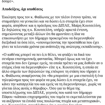
δούμε».
Αποδείξεις, όχι υποθέσεις
Έκκληση προς τον κ. Φαίδωνος με τον πλέον έντονο τρόπο, να
σταματήσει να γενικεύει και να δώσει ό,τι στοιχεία έχει στον
φορέα, απηύθυνε και η πρόεδρος του ΔΙΠΑΕ, Μαίρη Κουτσελίνη.
Σε δηλώσεις της η κ. Κουτσελίνη, υπήρξε αρκετά έντονη,
σημειώνοντας μεταξύ άλλων ότι θα φροντίσει η ίδια να
επικοινωνήσει με τον δήμαρχο προκειμένου να διερευνηθούν
διεξοδικά τα όσα λέει, «υπονομεύοντας την προσπάθεια που έχει
γίνει τα τελευταία χρόνια για ανάπτυξη της ανώτερης εκπαίδευσης».
«Ο καθένας μπορεί να πει ό,τι θέλει, να φτιάξει τα δικά του
σενάρια επιστημονικής φαντασίας. Μπορεί όμως και να έχει
στοιχεία που δεν έχουμε εμείς, τα οποία πρέπει να μας δοθούν αν ο
στόχος είναι να διερευνηθούν» είπε η κ. Κουτσελίνη, η οποία σε
άλλο σημείο των δηλώσεών της επέκρινε τη στάση που τήρησε ο
κ. Φαίδωνος αναφέροντας ότι «θα μπορούσε με μια επιστολή ή ένα
τηλεφώνημα προς τον φορέα να μας δώσει ό,τι στοιχεία έχει, να
κάνει την καταγγελία του και εμείς να τη διερευνήσουμε, χωρίς να
γίνεται όλος αυτός ο θόρυβος». Όσο για το θέμα της
υποστελέχωσης του ΔΙΠΑΕ, γεγονός που κατά τον δήμαρχο
Πάφου «κάποιοι επιχειρηματίες του τομέα το εκμεταλλεύονται για
να αυξήσουν τα έσοδά τους πουλώντας πτυχία και μεταπτυχιακά»,