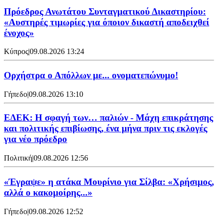
Πρόεδρος Ανωτάτου Συνταγματικού Δικαστηρίου:
«Αυστηρές τιμωρίες για όποιον δικαστή αποδειχθεί
ένοχος»
Κύπρος
|
09.08.2026 13:24
Ορχήστρα o Aπόλλων με... ονοματεπώνυμο!
Γήπεδο
|
09.08.2026 13:10
ΕΔΕΚ: Η σφαγή των… παλιών - Μάχη επικράτησης
και πολιτικής επιβίωσης, ένα μήνα πριν τις εκλογές
για νέο πρόεδρο
Πολιτική
|
09.08.2026 12:56
«Έγραψε» η ατάκα Μουρίνιο για Σίλβα: «Χρήσιμος,
αλλά ο κακομοίρης...»
Γήπεδο
|
09.08.2026 12:52