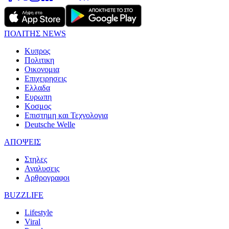
ΠΟΛΙΤΗΣ NEWS
Κυπρος
Πολιτικη
Οικονομια
Επιχειρησεις
Ελλαδα
Ευρωπη
Κοσμος
Επιστημη και Τεχνολογια
Deutsche Welle
ΑΠΟΨΕΙΣ
Στηλες
Αναλυσεις
Αρθρογραφοι
BUZZLIFE
Lifestyle
Viral