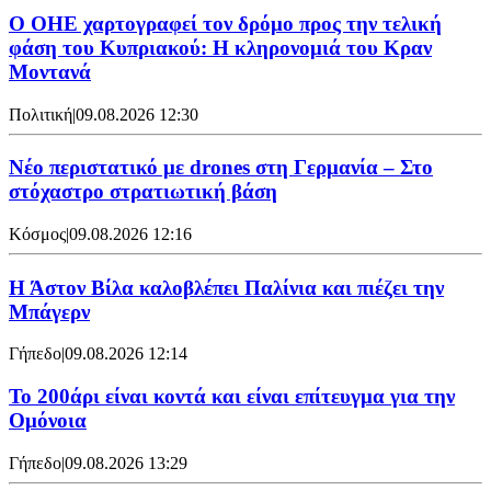
Ο ΟΗΕ χαρτογραφεί τον δρόμο προς την τελική
φάση του Κυπριακού: Η κληρονομιά του Κραν
Μοντανά
Πολιτική
|
09.08.2026 12:30
Νέο περιστατικό με drones στη Γερμανία – Στο
στόχαστρο στρατιωτική βάση
Κόσμος
|
09.08.2026 12:16
Η Άστον Βίλα καλοβλέπει Παλίνια και πιέζει την
Μπάγερν
Γήπεδο
|
09.08.2026 12:14
Το 200άρι είναι κοντά και είναι επίτευγμα για την
Ομόνοια
Γήπεδο
|
09.08.2026 13:29