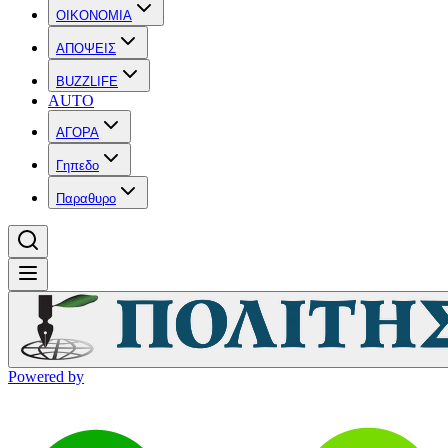
OIKONOMIA
ΑΠΟΨΕΙΣ
BUZZLIFE
AUTO
ΑΓΟΡΑ
Γηπεδο
Παραθυρο
Powered by