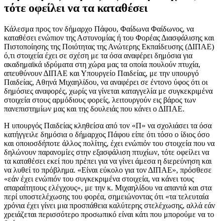
τότε οφείλει να τα καταθέσει
Κάλεσμα προς τον δήμαρχο Πάφου, Φαίδωνα Φαίδωνος, να
καταθέσει ενώπιον της Αστυνομίας ή του Φορέας Διασφάλισης και
Πιστοποίησης της Ποιότητας της Ανώτερης Εκπαίδευσης (ΔΙΠΑΕ)
ό,τι στοιχεία έχει σε σχέση με τα όσα αναφέρει δημόσια για
ακαδημαϊκά ιδρύματα στη χώρα μας τα οποία πουλούν πτυχία,
απευθύνουν ΔΙΠΑΕ και Υπουργείο Παιδείας, με την υπουργό
Παιδείας, Αθηνά Μιχαηλίδου, να αναφέρει σε έντονο ύφος ότι οι
δημόσιες αναφορές, χωρίς να γίνεται καταγγελία με συγκεκριμένα
στοιχεία στους αρμόδιους φορείς, λειτουργούν εις βάρος των
πανεπιστημίων μας και της δουλειάς που κάνει ο ΔΙΠΑΕ.
Η υπουργός Παιδείας κληθείσα από τον «Π» να σχολιάσει τα όσα
κατήγγειλε δημόσια ο δήμαρχος Πάφου είπε ότι τόσο ο ίδιος όσο
και οποιοσδήποτε άλλος πολίτης, έχει ενώπιόν του στοιχεία που να
δηλώνουν παρανομίες στην εξασφάλιση πτυχίων, τότε οφείλει να
τα καταθέσει εκεί που πρέπει για να γίνει άμεσα η διερεύνηση και
να λυθεί το πρόβλημα. «Είναι εύκολο για τον ΔΙΠΑΕ», πρόσθεσε
«εάν έχει ενώπιόν του συγκεκριμένα στοιχεία, να κάνει τους
απαραίτητους ελέγχους», με την κ. Μιχαηλίδου να απαντά και στα
περί υποστελέχωσης του φορέα, σημειώνοντας ότι «τα τελευταία
χρόνια έχει γίνει μια προσπάθεια καλύτερης στελέχωσης, αλλά εάν
χρειάζεται περισσότερο προσωπικό είναι κάτι που μπορούμε να το