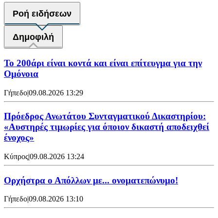
Ροή ειδήσεων
Δημοφιλή
Το 200άρι είναι κοντά και είναι επίτευγμα για την
Ομόνοια
Γήπεδο
|
09.08.2026 13:29
Πρόεδρος Ανωτάτου Συνταγματικού Δικαστηρίου:
«Αυστηρές τιμωρίες για όποιον δικαστή αποδειχθεί
ένοχος»
Κύπρος
|
09.08.2026 13:24
Ορχήστρα o Aπόλλων με... ονοματεπώνυμο!
Γήπεδο
|
09.08.2026 13:10