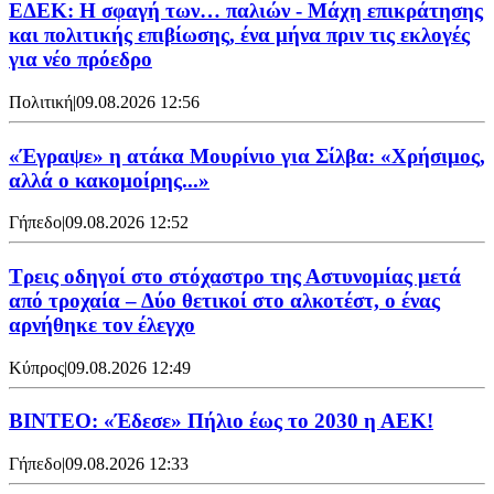
ΕΔΕΚ: Η σφαγή των… παλιών - Μάχη επικράτησης
και πολιτικής επιβίωσης, ένα μήνα πριν τις εκλογές
για νέο πρόεδρο
Πολιτική
|
09.08.2026 12:56
«Έγραψε» η ατάκα Μουρίνιο για Σίλβα: «Χρήσιμος,
αλλά ο κακομοίρης...»
Γήπεδο
|
09.08.2026 12:52
Τρεις οδηγοί στο στόχαστρο της Αστυνομίας μετά
από τροχαία – Δύο θετικοί στο αλκοτέστ, ο ένας
αρνήθηκε τον έλεγχο
Κύπρος
|
09.08.2026 12:49
ΒΙΝΤΕΟ: «Έδεσε» Πήλιο έως το 2030 η ΑΕΚ!
Γήπεδο
|
09.08.2026 12:33