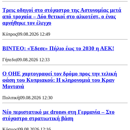
Τρεις οδηγοί στο στόχαστρο της Αστυνομίας μετά
από τροχαία – Δύο θετικοί στο αλκοτέστ, ο ένας
αρνήθηκε τον έλεγχο
Κύπρος
|
09.08.2026 12:49
ΒΙΝΤΕΟ: «Έδεσε» Πήλιο έως το 2030 η ΑΕΚ!
Γήπεδο
|
09.08.2026 12:33
Ο ΟΗΕ χαρτογραφεί τον δρόμο προς την τελική
φάση του Κυπριακού: Η κληρονομιά του Κραν
Μοντανά
Πολιτική
|
09.08.2026 12:30
Νέο περιστατικό με drones στη Γερμανία – Στο
στόχαστρο στρατιωτική βάση
Κόσμος
|
09.08.2026 12:16