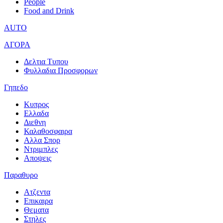
People
Food and Drink
AUTO
ΑΓΟΡΑ
Δελτια Τυπου
Φυλλαδια Προσφορων
Γηπεδο
Κυπρος
Ελλαδα
Διεθνη
Καλαθοσφαιρα
Αλλα Σπορ
Ντριμπλες
Αποψεις
Παραθυρο
Ατζεντα
Επικαιρα
Θεματα
Στηλες