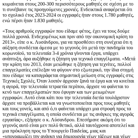
κυμαίνεται στους 200-300 περισσότερους μαθητές σε σχέση με το
τι συνέβαινε τις προηγούμενες χρονιές. Ενδεικτικά αναφέρεται ότι
το σχολικό έτος 2023-2024 οι εγγραφές ήταν στους 1.780 μαθητές,
ενώ πέρσι ήταν 1.830 μαθητές.
«Τους αριθμούς εγγραφών που είδαμε φέτος, έχει να τους δούμε
πολλά χρονιά. Ενδεχομένως και πριν από την οικονομική κρίση το
2013», είπε ο κ. Λυσάνδρου, για να προσθέσει στη συνέχεια ότι η
αύξηση συνδέεται άμεσα με το γεγονός ότι μετά την πανδημία του
κορωνοϊού, τα τελευταία 3-4 χρόνια γίνονται έργα, υπάρχει
ανάπτυξη, άρα αυξήθηκε η ζήτηση για τεχνικά επαγγέλματα. «Μετά
την κρίση του 2013, όταν μειώθηκε η ζήτηση για τεχνίτες, πολλοί
επαγγελματίες επέλεξαν να φύγουν στο εξωτερικό, την ίδια στιγμή
που είδαμε να καταγράφεται σημαντική μείωση στις εγγραφές στις
Τεχνικές Σχολές. Όταν λοιπόν άρχισαν ξανά τα έργα και να κινείται
η αγορά, την τελευταία τετραετία περίπου, άρχισε να φαίνεται το
κενό των επαγγελματιών που έφυγαν και των μειωμένων
εγγραφών. Αυτό είναι κάτι που την τελευταία διετία τουλάχιστον
άρχισε να προβάλλεται και να γνωστοποιείται προς τους μαθητές
και τους γονείς, και από ό,τι φαίνεται υπάρχει μια στροφή προς τα
τεχνικά επαγγέλματα, η οποία συνδέεται με τις ανάγκες της αγοράς
εργασίας», εξήγησε ο κ. Λύσανδρου. Επεσήμανε ακόμη ότι το
γεγονός αυτό είναι μεν πολύ θετικό, αλλά ταυτόχρονα αποτελεί και
μια πρόκληση προς το Υπουργείο Παιδείας, μιας και
«υπογραμμίζει την ανάγκη για δημιουργία νέων τάξεων και νέων