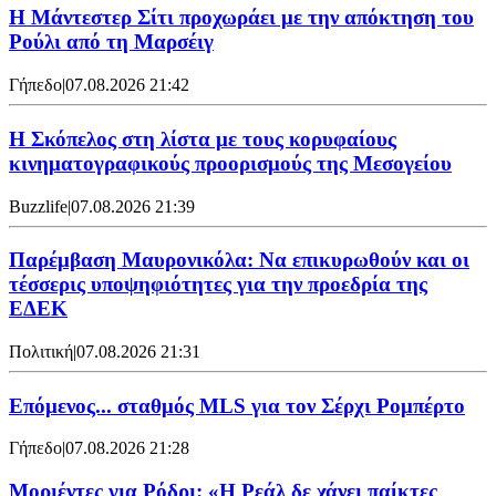
Η Μάντεστερ Σίτι προχωράει με την απόκτηση του
Ρούλι από τη Μαρσέιγ
Γήπεδο
|
07.08.2026 21:42
Η Σκόπελος στη λίστα με τους κορυφαίους
κινηματογραφικούς προορισμούς της Μεσογείου
Buzzlife
|
07.08.2026 21:39
Παρέμβαση Μαυρονικόλα: Να επικυρωθούν και οι
τέσσερις υποψηφιότητες για την προεδρία της
ΕΔΕΚ
Πολιτική
|
07.08.2026 21:31
Επόμενος... σταθμός MLS για τον Σέρχι Ρομπέρτο
Γήπεδο
|
07.08.2026 21:28
Μοριέντες για Ρόδρι: «Η Ρεάλ δε χάνει παίκτες