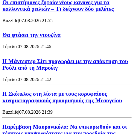
Οι επιστήμονες ζητούν νέους κανόνες για τα
καλλυντικά χειλιών – Τι δείχνουν δύο μελέτες
Buzzlife
|
07.08.2026 21:55
Θα φτάσει την ντουζίνα
Γήπεδο
|
07.08.2026 21:46
Η Μάντεστερ Σίτι προχωράει με την απόκτηση του
Ρούλι από τη Μαρσέιγ
Γήπεδο
|
07.08.2026 21:42
Η Σκόπελος στη λίστα με τους κορυφαίους
κινηματογραφικούς προορισμούς της Μεσογείου
Buzzlife
|
07.08.2026 21:39
Παρέμβαση Μαυρονικόλα: Να επικυρωθούν και οι
τέσσερις υποψηφιότητες για την προεδρία της