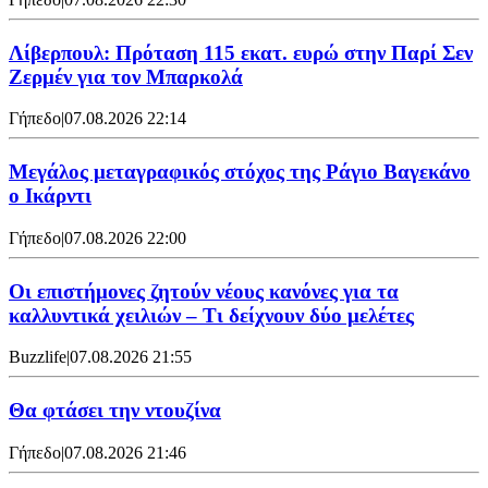
Λίβερπουλ: Πρόταση 115 εκατ. ευρώ στην Παρί Σεν
Ζερμέν για τον Μπαρκολά
Γήπεδο
|
07.08.2026 22:14
Μεγάλος μεταγραφικός στόχος της Ράγιο Βαγεκάνο
ο Ικάρντι
Γήπεδο
|
07.08.2026 22:00
Οι επιστήμονες ζητούν νέους κανόνες για τα
καλλυντικά χειλιών – Τι δείχνουν δύο μελέτες
Buzzlife
|
07.08.2026 21:55
Θα φτάσει την ντουζίνα
Γήπεδο
|
07.08.2026 21:46