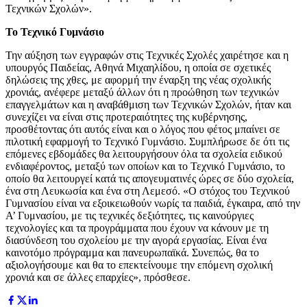
Τεχνικών Σχολών».
Το Τεχνικό Γυμνάσιο
Την αύξηση των εγγραφών στις Τεχνικές Σχολές χαιρέτησε και η
υπουργός Παιδείας, Αθηνά Μιχαηλίδου, η οποία σε σχετικές
δηλώσεις της χθες, με αφορμή την έναρξη της νέας σχολικής
χρονιάς, ανέφερε μεταξύ άλλων ότι η προώθηση των τεχνικών
επαγγελμάτων και η αναβάθμιση των Τεχνικών Σχολών, ήταν και
συνεχίζει να είναι στις προτεραιότητες της κυβέρνησης,
προσθέτοντας ότι αυτός είναι και ο λόγος που φέτος μπαίνει σε
πιλοτική εφαρμογή το Τεχνικό Γυμνάσιο. Συμπλήρωσε δε ότι τις
επόμενες εβδομάδες θα λειτουργήσουν όλα τα σχολεία ειδικού
ενδιαφέροντος, μεταξύ των οποίων και το Τεχνικό Γυμνάσιο, το
οποίο θα λειτουργεί κατά τις απογευματινές ώρες σε δύο σχολεία,
ένα στη Λευκωσία και ένα στη Λεμεσό. «Ο στόχος του Τεχνικού
Γυμνασίου είναι να εξοικειωθούν νωρίς τα παιδιά, έγκαιρα, από την
Α’ Γυμνασίου, με τις τεχνικές δεξιότητες, τις καινούργιες
τεχνολογίες και τα προγράμματα που έχουν να κάνουν με τη
διασύνδεση του σχολείου με την αγορά εργασίας. Είναι ένα
καινοτόμο πρόγραμμα και πανευρωπαϊκά. Συνεπώς, θα το
αξιολογήσουμε και θα το επεκτείνουμε την επόμενη σχολική
χρονιά και σε άλλες επαρχίες», πρόσθεσε.