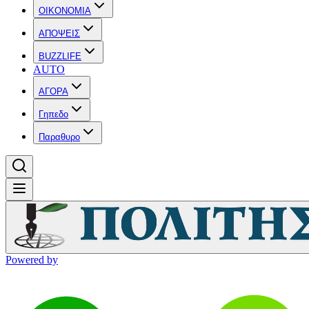
OIKONOMIA
ΑΠΟΨΕΙΣ
BUZZLIFE
AUTO
ΑΓΟΡΑ
Γηπεδο
Παραθυρο
Powered by