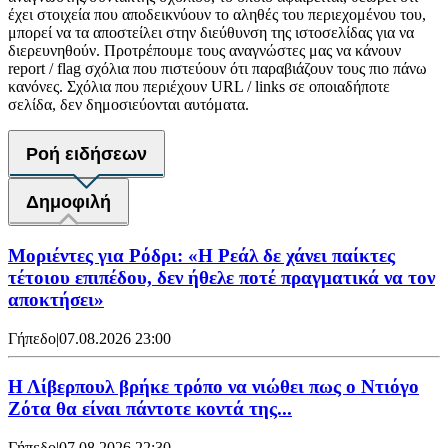
έχει στοιχεία που αποδεικνύουν το αληθές του περιεχομένου του,
μπορεί να τα αποστείλει στην διεύθυνση της ιστοσελίδας για να
διερευνηθούν. Προτρέπουμε τους αναγνώστες μας να κάνουν
report / flag σχόλια που πιστεύουν ότι παραβιάζουν τους πιο πάνω
κανόνες. Σχόλια που περιέχουν URL / links σε οποιαδήποτε
σελίδα, δεν δημοσιεύονται αυτόματα.
Ροή ειδήσεων
Δημοφιλή
Μοριέντες για Ρόδρι: «Η Ρεάλ δε χάνει παίκτες
τέτοιου επιπέδου, δεν ήθελε ποτέ πραγματικά να τον
αποκτήσει»
Γήπεδο
|
07.08.2026 23:00
Η Λίβερπουλ βρήκε τρόπο να νιώθει πως ο Ντιόγο
Ζότα θα είναι πάντοτε κοντά της...
Γήπεδο
|
07.08.2026 22:30