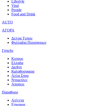
Lifestyle
Viral
People
Food and Drink
AUTO
ΑΓΟΡΑ
Δελτια Τυπου
Φυλλαδια Προσφορων
Γηπεδο
Κυπρος
Ελλαδα
Διεθνη
Καλαθοσφαιρα
Αλλα Σπορ
Ντριμπλες
Αποψεις
Παραθυρο
Ατζεντα
Επικαιρα