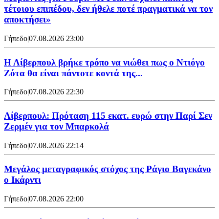
τέτοιου επιπέδου, δεν ήθελε ποτέ πραγματικά να τον
αποκτήσει»
Γήπεδο
|
07.08.2026 23:00
Η Λίβερπουλ βρήκε τρόπο να νιώθει πως ο Ντιόγο
Ζότα θα είναι πάντοτε κοντά της...
Γήπεδο
|
07.08.2026 22:30
Λίβερπουλ: Πρόταση 115 εκατ. ευρώ στην Παρί Σεν
Ζερμέν για τον Μπαρκολά
Γήπεδο
|
07.08.2026 22:14
Μεγάλος μεταγραφικός στόχος της Ράγιο Βαγεκάνο
ο Ικάρντι
Γήπεδο
|
07.08.2026 22:00