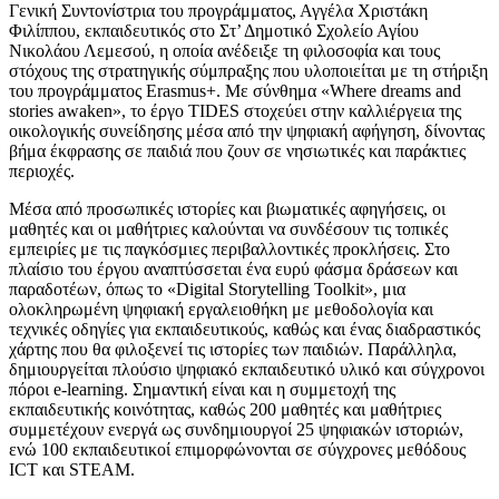
Γενική Συντονίστρια του προγράμματος, Αγγέλα Χριστάκη
Φιλίππου, εκπαιδευτικός στο Στ’ Δημοτικό Σχολείο Αγίου
Νικολάου Λεμεσού, η οποία ανέδειξε τη φιλοσοφία και τους
στόχους της στρατηγικής σύμπραξης που υλοποιείται με τη στήριξη
του προγράμματος Erasmus+. Με σύνθημα «Where dreams and
stories awaken», το έργο TIDES στοχεύει στην καλλιέργεια της
οικολογικής συνείδησης μέσα από την ψηφιακή αφήγηση, δίνοντας
βήμα έκφρασης σε παιδιά που ζουν σε νησιωτικές και παράκτιες
περιοχές.
Μέσα από προσωπικές ιστορίες και βιωματικές αφηγήσεις, οι
μαθητές και οι μαθήτριες καλούνται να συνδέσουν τις τοπικές
εμπειρίες με τις παγκόσμιες περιβαλλοντικές προκλήσεις. Στο
πλαίσιο του έργου αναπτύσσεται ένα ευρύ φάσμα δράσεων και
παραδοτέων, όπως το «Digital Storytelling Toolkit», μια
ολοκληρωμένη ψηφιακή εργαλειοθήκη με μεθοδολογία και
τεχνικές οδηγίες για εκπαιδευτικούς, καθώς και ένας διαδραστικός
χάρτης που θα φιλοξενεί τις ιστορίες των παιδιών. Παράλληλα,
δημιουργείται πλούσιο ψηφιακό εκπαιδευτικό υλικό και σύγχρονοι
πόροι e-learning. Σημαντική είναι και η συμμετοχή της
εκπαιδευτικής κοινότητας, καθώς 200 μαθητές και μαθήτριες
συμμετέχουν ενεργά ως συνδημιουργοί 25 ψηφιακών ιστοριών,
ενώ 100 εκπαιδευτικοί επιμορφώνονται σε σύγχρονες μεθόδους
ICT και STEAM.