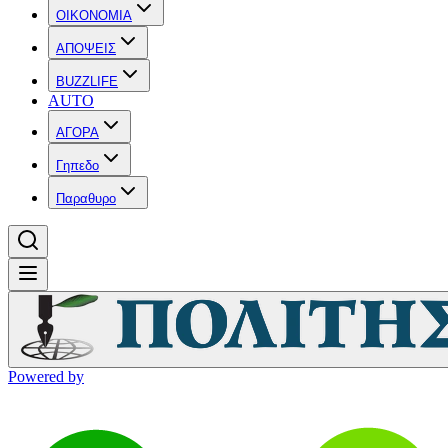
OIKONOMIA
ΑΠΟΨΕΙΣ
BUZZLIFE
AUTO
ΑΓΟΡΑ
Γηπεδο
Παραθυρο
Powered by