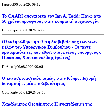
Γήπεδο
|
06.08.2026 09:12
Το CAARI αποχαιρετά τον Ian A. Todd: Πάνω από
50 χρόνια προσφοράς στην κυπριακή αρχαιολογία
Παράθυρο
|
06.08.2026 09:06
Ολοκληρώθηκε η τελετή διαβεβαίωσης των νέων
μελών του Υπουργικού Συμβουλίου - Οι πέντε
προτεραιότητες που έθεσε στους νέους υπουργούς ο
Πρόεδρος Χριστοδουλίδης (φώτος)
Πολιτική
|
06.08.2026 09:06
Ο κατασκευαστικός τομέας στην Κύπρο: Ισχυρή
δυναμική εν μέσω αβεβαιότητας
Οικονομία
|
06.08.2026 08:51
Χαράλαμπος Θεοπέμπτου: Η εγκατάλειψη της