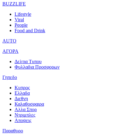
BUZZLIFE
Lifestyle
Viral
People
Food and Drink
AUTO
ΑΓΟΡΑ
Δελτια Τυπου
Φυλλαδια Προσφορων
Γηπεδο
Κυπρος
Ελλαδα
Διεθνη
Καλαθοσφαιρα
Αλλα Σπορ
Ντριμπλες
Αποψεις
Παραθυρο