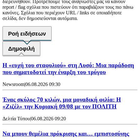
διερευνηθούν. Προτρέπουμε τους αναγνώστες μας να κάνουν
report / flag σχόλια που πιστεύουν ότι παραβιάζουν τους πιο πάνω
κανόνες. Σχόλια που περιέχουν URL / links σε οποιαδήποτε
σελίδα, δεν δημοσιεύονται αυτόματα.
Ροή ειδήσεων
Δημοφιλή
Η «ευχή του σταφυλιού» στη Λυσό: Μια παράδοση
που σηματοδοτεί την έναρξη του τρύγου
Newsroom
|
06.08.2026 09:30
Ένας σκύλος 70 κιλών, μια μοναδική φιλία: Η
«Ζιζέλ» την Κυριακή 09/08 με τον ΠΟΛΙΤΗ
Δελτία Τύπου
|
06.08.2026 09:20
Να μπουν θεμέλια πρόκρισης και… εμπιστοσύνης