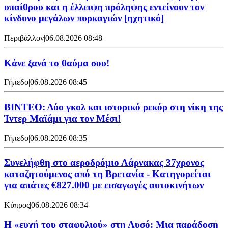
υπαίθρου και η έλλειψη πρόληψης εντείνουν τον
κίνδυνο μεγάλων πυρκαγιών [ηχητικό]
Περιβάλλον
|
06.08.2026 08:48
Κάνε ξανά το θαύμα σου!
Γήπεδο
|
06.08.2026 08:45
ΒΙΝΤΕΟ: Δύο γκολ και ιστορικό ρεκόρ στη νίκη της
Ίντερ Μαϊάμι για τον Μέσι!
Γήπεδο
|
06.08.2026 08:35
Συνελήφθη στο αεροδρόμιο Λάρνακας 37χρονος
καταζητούμενος από τη Βρετανία - Κατηγορείται
για απάτες €827.000 με εισαγωγές αυτοκινήτων
Κύπρος
|
06.08.2026 08:34
Η «ευχή του σταφυλιού» στη Λυσό: Μια παράδοση