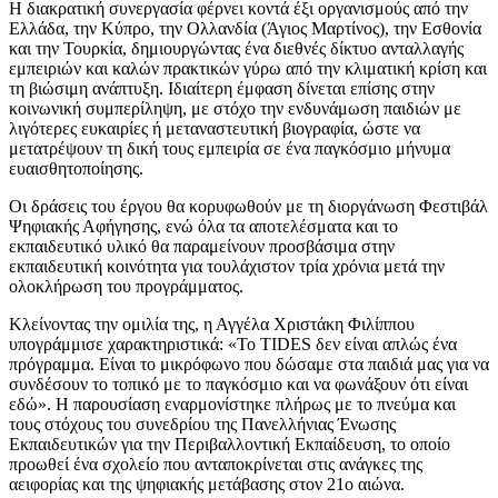
Η διακρατική συνεργασία φέρνει κοντά έξι οργανισμούς από την
Ελλάδα, την Κύπρο, την Ολλανδία (Άγιος Μαρτίνος), την Εσθονία
και την Τουρκία, δημιουργώντας ένα διεθνές δίκτυο ανταλλαγής
εμπειριών και καλών πρακτικών γύρω από την κλιματική κρίση και
τη βιώσιμη ανάπτυξη. Ιδιαίτερη έμφαση δίνεται επίσης στην
κοινωνική συμπερίληψη, με στόχο την ενδυνάμωση παιδιών με
λιγότερες ευκαιρίες ή μεταναστευτική βιογραφία, ώστε να
μετατρέψουν τη δική τους εμπειρία σε ένα παγκόσμιο μήνυμα
ευαισθητοποίησης.
Οι δράσεις του έργου θα κορυφωθούν με τη διοργάνωση Φεστιβάλ
Ψηφιακής Αφήγησης, ενώ όλα τα αποτελέσματα και το
εκπαιδευτικό υλικό θα παραμείνουν προσβάσιμα στην
εκπαιδευτική κοινότητα για τουλάχιστον τρία χρόνια μετά την
ολοκλήρωση του προγράμματος.
Κλείνοντας την ομιλία της, η Αγγέλα Χριστάκη Φιλίππου
υπογράμμισε χαρακτηριστικά: «Το TIDES δεν είναι απλώς ένα
πρόγραμμα. Είναι το μικρόφωνο που δώσαμε στα παιδιά μας για να
συνδέσουν το τοπικό με το παγκόσμιο και να φωνάξουν ότι είναι
εδώ». Η παρουσίαση εναρμονίστηκε πλήρως με το πνεύμα και
τους στόχους του συνεδρίου της Πανελλήνιας Ένωσης
Εκπαιδευτικών για την Περιβαλλοντική Εκπαίδευση, το οποίο
προωθεί ένα σχολείο που ανταποκρίνεται στις ανάγκες της
αειφορίας και της ψηφιακής μετάβασης στον 21ο αιώνα.