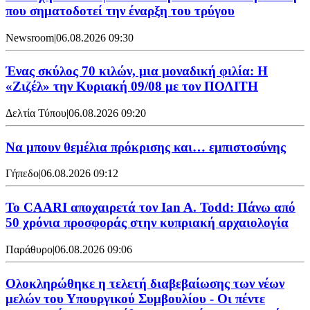
που σηματοδοτεί την έναρξη του τρύγου
Newsroom
|
06.08.2026 09:30
Ένας σκύλος 70 κιλών, μια μοναδική φιλία: Η
«Ζιζέλ» την Κυριακή 09/08 με τον ΠΟΛΙΤΗ
Δελτία Τύπου
|
06.08.2026 09:20
Να μπουν θεμέλια πρόκρισης και… εμπιστοσύνης
Γήπεδο
|
06.08.2026 09:12
Το CAARI αποχαιρετά τον Ian A. Todd: Πάνω από
50 χρόνια προσφοράς στην κυπριακή αρχαιολογία
Παράθυρο
|
06.08.2026 09:06
Ολοκληρώθηκε η τελετή διαβεβαίωσης των νέων
μελών του Υπουργικού Συμβουλίου - Οι πέντε