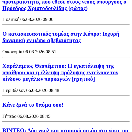
προτεραιότητες που έθεσε στους νέους υπουργούς ο
Πρόεδρος Χριστοδουλίδης (φώτος)
Πολιτική
|
06.08.2026 09:06
Ο κατασκευαστικός τομέας στην Κύπρο: Ισχυρή
δυναμική εν μέσω αβεβαιότητας
Οικονομία
|
06.08.2026 08:51
Χαράλαμπος Θεοπέμπτου: Η εγκατάλειψη της
υπαίθρου και η έλλειψη πρόληψης εντείνουν τον
κίνδυνο μεγάλων πυρκαγιών [ηχητικό]
Περιβάλλον
|
06.08.2026 08:48
Κάνε ξανά το θαύμα σου!
Γήπεδο
|
06.08.2026 08:45
ΒΙΝΤΕΟ: Δύο γκολ και ιστορικό ρεκόρ στη νίκη της