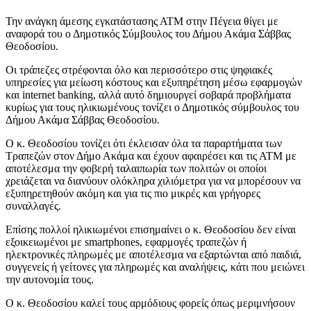
Την ανάγκη άμεσης εγκατάστασης ΑΤΜ στην Πέγεια θίγει με
αναφορά του ο Δημοτικός Σύμβουλος του Δήμου Ακάμα Σάββας
Θεοδοσίου.
Οι τράπεζες στρέφονται όλο και περισσότερο στις ψηφιακές
υπηρεσίες για μείωση κόστους και εξυπηρέτηση μέσω εφαρμογών
και internet banking, αλλά αυτό δημιουργεί σοβαρά προβλήματα
κυρίως για τους ηλικιωμένους τονίζει ο Δημοτικός σύμβουλος του
Δήμου Ακάμα Σάββας Θεοδοσίου.
Ο κ. Θεοδοσίου τονίζει ότι έκλεισαν όλα τα παραρτήματα των
Τραπεζών στον Δήμο Ακάμα και έχουν αφαιρέσει και τις ΑΤΜ με
αποτέλεσμα την φοβερή ταλαιπωρία των πολιτών οι οποίοι
χρειάζεται να διανύουν ολόκληρα χιλιόμετρα για να μπορέσουν να
εξυπηρετηθούν ακόμη και για τις πιο μικρές και γρήγορες
συναλλαγές.
Επίσης πολλοί ηλικιωμένοι επισημαίνει ο κ. Θεοδοσίου δεν είναι
εξοικειωμένοι με smartphones, εφαρμογές τραπεζών ή
ηλεκτρονικές πληρωμές με αποτέλεσμα να εξαρτώνται από παιδιά,
συγγενείς ή γείτονες για πληρωμές και αναλήψεις, κάτι που μειώνει
την αυτονομία τους.
Ο κ. Θεοδοσίου καλεί τους αρμόδιους φορείς όπως μεριμνήσουν