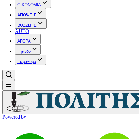
OIKONOMIA
ΑΠΟΨΕΙΣ
BUZZLIFE
AUTO
ΑΓΟΡΑ
Γηπεδο
Παραθυρο
Powered by