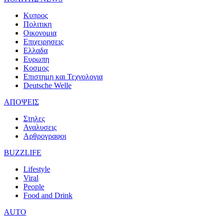
Κυπρος
Πολιτικη
Οικονομια
Επιχειρησεις
Ελλαδα
Ευρωπη
Κοσμος
Επιστημη και Τεχνολογια
Deutsche Welle
ΑΠΟΨΕΙΣ
Στηλες
Αναλυσεις
Αρθρογραφοι
BUZZLIFE
Lifestyle
Viral
People
Food and Drink
AUTO