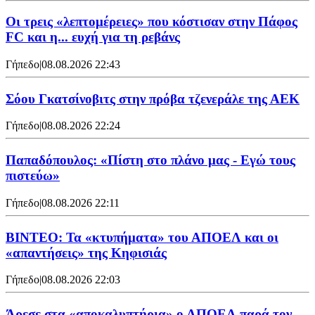
Οι τρεις «λεπτομέρειες» που κόστισαν στην Πάφος
FC και η... ευχή για τη ρεβάνς
Γήπεδο
|
08.08.2026 22:43
Σόου Γκατσίνοβιτς στην πρόβα τζενεράλε της ΑΕΚ
Γήπεδο
|
08.08.2026 22:24
Παπαδόπουλος: «Πίστη στο πλάνο μας - Εγώ τους
πιστεύω»
Γήπεδο
|
08.08.2026 22:11
ΒΙΝΤΕΟ: Τα «κτυπήματα» του ΑΠΟΕΛ και οι
«απαντήσεις» της Κηφισιάς
Γήπεδο
|
08.08.2026 22:03
Άρεσε στα «αποκαλυπτήρια» ο ΑΠΟΕΛ παρά τον...