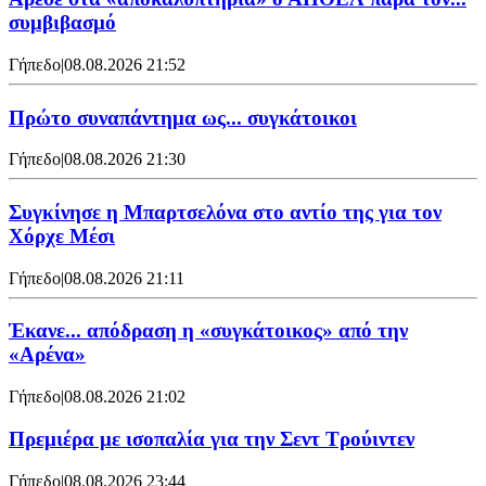
συμβιβασμό
Γήπεδο
|
08.08.2026 21:52
Πρώτο συναπάντημα ως... συγκάτοικοι
Γήπεδο
|
08.08.2026 21:30
Συγκίνησε η Μπαρτσελόνα στο αντίο της για τον
Χόρχε Μέσι
Γήπεδο
|
08.08.2026 21:11
Έκανε... απόδραση η «συγκάτοικος» από την
«Αρένα»
Γήπεδο
|
08.08.2026 21:02
Πρεμιέρα με ισοπαλία για την Σεντ Τρούιντεν
Γήπεδο
|
08.08.2026 23:44