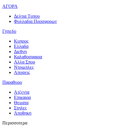
ΑΓΟΡΑ
Δελτια Τυπου
Φυλλαδια Προσφορων
Γηπεδο
Κυπρος
Ελλαδα
Διεθνη
Καλαθοσφαιρα
Αλλα Σπορ
Ντριμπλες
Αποψεις
Παραθυρο
Ατζεντα
Επικαιρα
Θεματα
Στηλες
Αποθηκη
Περισσοτερα