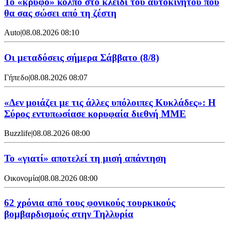
Το «κρυφό» κόλπο στο κλειδί του αυτοκινήτου που
θα σας σώσει από τη ζέστη
Auto
|
08.08.2026 08:10
Οι μεταδόσεις σήμερα Σάββατο (8/8)
Γήπεδο
|
08.08.2026 08:07
«Δεν μοιάζει με τις άλλες υπόλοιπες Κυκλάδες»: Η
Σύρος εντυπωσίασε κορυφαία διεθνή ΜΜΕ
Buzzlife
|
08.08.2026 08:00
Το «γιατί» αποτελεί τη μισή απάντηση
Οικονομία
|
08.08.2026 08:00
62 χρόνια από τους φονικούς τουρκικούς
βομβαρδισμούς στην Τηλλυρία