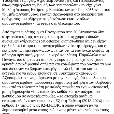
Υπουργός Γεωργίας, Αγροτικής Ανάπτυξης και Περιβάλλοντος
όπως ενημερώσει τη Βουλή των Αντιπροσώπων αν είχε γίνει
Μελέτη Δέουσας Εκτίμησης Επιπτώσεων στο Περιβάλλον προτού
το Τμήμα Αναπτύξεως Υδάτων προχωρήσει στο άδειασμα του
φράγματος που οδήγησε στη θανάτωση εκατοντάδων
φρουτονυχτερίδων», ανέφερε ο κ. Θεοπέμπτου.
Από την πλευρά της, η κα Παναγιώτου στις 20 Αυγούστου δίνει
στην απάντησή της την ενημέρωση ότι με τη χρήση ειδικών
συσκευών ανίχνευσης (bat detector) διαπιστώθηκε ότι δεν είχαν
εγκλωβιστεί άτομα φρουτονυχτερίδων εντός της σήραγγας και η
εκτίμηση των εμπειρογνωμόνων ήταν ότι τα ζώα εγκατέλειψαν τη
σήραγγα πριν αυτή γεμίσει με νερό και λάσπη. Παράλληλα η κα
Παναγιώτου σημειώνει ότι «στην ευρύτερη περιοχή υπάρχουν
αρκετά ιδανικά φυσικά σπήλαια και κοιλώματα που δύναται τα ζώα
που διέφυγαν να βρήκαν καταφύγιο, ενώ εξετάζεται και το
ενδεχόμενο να έχουν εποικίσει σε υφιστάμενα καταφύγια».
Αξιοσημείωτο είναι, σύμφωνα με την υπουργό, ότι το είδος των
φρουτονυχτεριδών παρουσιάζει σημαντική αύξηση στον πληθυσμό
του κατά τα τελευταία έτη με παλιές αποικίες να έχουν εποικιστεί,
με τη δημιουργία νέων αποικιών, καθώς και την αύξηση του
πληθυσμού σε γνωστές αποικίες. «Τα στοιχεία αυτά θα
ενσωματωθούν στην επικείμενη Εξαετή Έκθεση (2018-2024) του
άρθρου 17 της Οδηγίας 92/43/ΕΟΚ, η οποία αναμένεται να
δημοσιοποιηθεί μέσα στους επόμενους μήνες και εντός του έτους