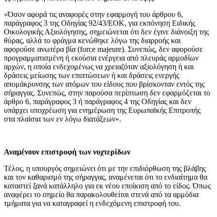
«Όσον αφορά τις αναφορές στην εφαρμογή του άρθρου 6,
παράγραφος 3 της Οδηγίας 92/43/ΕΟΚ, για εκπόνηση Ειδικής
Οικολογικής Αξιολόγησης, σημειώνεται ότι δεν έγινε διάνοιξη της
θύρας, αλλά το φράγμα κενώθηκε λόγω της διαρροής και
αφορούσε ανωτέρα βία (force majeure). Συνεπώς, δεν αφορούσε
προγραμματισμένη ή εκούσια ενέργεια από πλευράς αρμοδίων
αρχών, η οποία ενδεχομένως να χρειαζόταν αξιολόγηση ή και
δράσεις μείωσης των επιπτώσεων ή και δράσεις ενεργής
απομάκρυνσης των ατόμων του είδους που βρίσκονταν εντός της
σήραγγας. Συνεπώς, στην παρούσα περίπτωση δεν εφαρμόζεται το
άρθρο 6, παράγραφος 3 ή παράγραφος 4 της Οδηγίας και δεν
υπάρχει υποχρέωση για ενημέρωση της Ευρωπαϊκής Επιτροπής
στα πλαίσια των εν λόγω διατάξεων».
Αναμένουν επιστροφή των νυχτερίδων
Τέλος, η υπουργός σημειώνει ότι με την επιδιόρθωση της βλάβης
και τον καθαρισμό της σήραγγας, αναμένεται ότι το ενδιαίτημα θα
καταστεί ξανά κατάλληλο για εκ νέου εποίκιση από το είδος. Όπως
αναφέρει το σημείο θα παρακολουθείται στενά από τα αρμόδια
τμήματα για να καταγραφεί η ενδεχόμενη επιστροφή του.