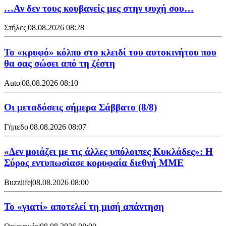
…Αν δεν τους κουβανείς μες στην ψυχή σου…
Στήλες
|
08.08.2026 08:28
Το «κρυφό» κόλπο στο κλειδί του αυτοκινήτου που
θα σας σώσει από τη ζέστη
Auto
|
08.08.2026 08:10
Οι μεταδόσεις σήμερα Σάββατο (8/8)
Γήπεδο
|
08.08.2026 08:07
«Δεν μοιάζει με τις άλλες υπόλοιπες Κυκλάδες»: Η
Σύρος εντυπωσίασε κορυφαία διεθνή ΜΜΕ
Buzzlife
|
08.08.2026 08:00
Το «γιατί» αποτελεί τη μισή απάντηση