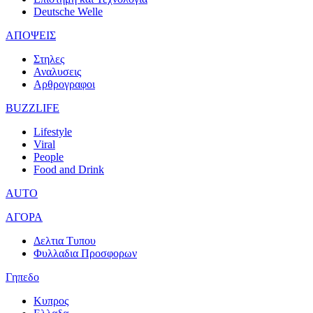
Deutsche Welle
ΑΠΟΨΕΙΣ
Στηλες
Αναλυσεις
Αρθρογραφοι
BUZZLIFE
Lifestyle
Viral
People
Food and Drink
AUTO
ΑΓΟΡΑ
Δελτια Τυπου
Φυλλαδια Προσφορων
Γηπεδο
Κυπρος