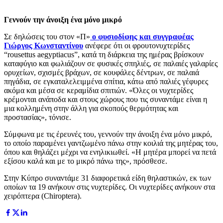
Γεννούν την άνοιξη ένα μόνο μικρό
Σε δηλώσεις του στον «Π»
ο φυσιοδίφης και συγγραφέας
Γιώργος Κωνσταντίνου
ανέφερε ότι οι φρουτονυχτερίδες
“rousettus aegyptiacus”, κατά τη διάρκεια της ημέρας βρίσκουν
καταφύγιο και φωλιάζουν σε φυσικές σπηλιές, σε παλαιές γαλαρίες
ορυχείων, σχισμές βράχων, σε κουφάλες δέντρων, σε παλαιά
πηγάδια, σε εγκαταλελειμμένα σπίτια, κάτω από παλιές γέφυρες
ακόμα και μέσα σε κεραμίδια σπιτιών. «Όλες οι νυχτερίδες
κρέμονται ανάποδα και στους χώρους που τις συναντάμε είναι η
μια κολλημένη στην άλλη για σκοπούς θερμότητας και
προστασίας», τόνισε.
Σύμφωνα με τις έρευνές του, γεννούν την άνοιξη ένα μόνο μικρό,
το οποίο παραμένει γαντζωμένο πάνω στην κοιλιά της μητέρας του,
όπου και θηλάζει μέχρι να ενηλικιωθεί. «Η μητέρα μπορεί να πετά
εξίσου καλά και με το μικρό πάνω της», πρόσθεσε.
Στην Κύπρο συναντάμε 31 διαφορετικά είδη θηλαστικών, εκ των
οποίων τα 19 ανήκουν στις νυχτερίδες. Οι νυχτερίδες ανήκουν στα
χειρόπτερα (Chiroptera).