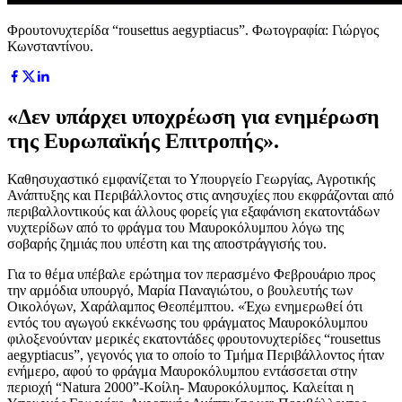
Φρουτονυχτερίδα “rousettus aegyptiacus”. Φωτογραφία: Γιώργος
Κωνσταντίνου.
«Δεν υπάρχει υποχρέωση για ενημέρωση
της Ευρωπαϊκής Επιτροπής».
Καθησυχαστικό εμφανίζεται το Υπουργείο Γεωργίας, Αγροτικής
Ανάπτυξης και Περιβάλλοντος στις ανησυχίες που εκφράζονται από
περιβαλλοντικούς και άλλους φορείς για εξαφάνιση εκατοντάδων
νυχτερίδων από το φράγμα του Μαυροκόλυμπου λόγω της
σοβαρής ζημιάς που υπέστη και της αποστράγγισής του.
Για το θέμα υπέβαλε ερώτημα τον περασμένο Φεβρουάριο προς
την αρμόδια υπουργό, Μαρία Παναγιώτου, ο βουλευτής των
Οικολόγων, Χαράλαμπος Θεοπέμπτου. «Έχω ενημερωθεί ότι
εντός του αγωγού εκκένωσης του φράγματος Μαυροκόλυμπου
φιλοξενούνταν μερικές εκατοντάδες φρουτονυχτερίδες “rousettus
aegyptiacus”, γεγονός για το οποίο το Τμήμα Περιβάλλοντος ήταν
ενήμερο, αφού το φράγμα Μαυροκόλυμπου εντάσσεται στην
περιοχή “Natura 2000”-Κοίλη- Μαυροκόλυμπος. Καλείται η