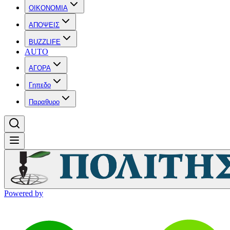
OIKONOMIA
ΑΠΟΨΕΙΣ
BUZZLIFE
AUTO
ΑΓΟΡΑ
Γηπεδο
Παραθυρο
Powered by