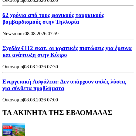
Οικονομία
|
08.08.2026 08:00
62 χρόνια από τους φονικούς τουρκικούς
βομβαρδισμούς στην Τηλλυρία
Newsroom
|
08.08.2026 07:59
Σχεδόν €112 εκατ. οι κρατικές πιστώσεις για έρευνα
και ανάπτυξη στην Κύπρο
Οικονομία
|
08.08.2026 07:30
Ενεργειακή Ασφάλεια: Δεν υπάρχουν απλές λύσεις
για σύνθετα προβλήματα
Οικονομία
|
08.08.2026 07:00
ΤΑ ΑΚΙΝΗΤΑ ΤΗΣ ΕΒΔΟΜΑΔΑΣ