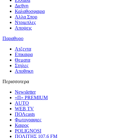
Ελλαδα
Διεθνη
Καλαθοσφαιρα
Αλλα Σπορ
Ντριμπλες
Αποψεις
Παραθυρο
Ατζεντα
Επικαιρα
Θεματα
Στηλες
Αποθηκη
Περισσοτερα
Newsletter
«Π» PREMIUM
AUTO
WEB TV
ΠΟΛcasts
Φωτογραφιες
Καιρος
POLIGNOSI
ΠΟΛΙΤΗΣ 107.6 FM