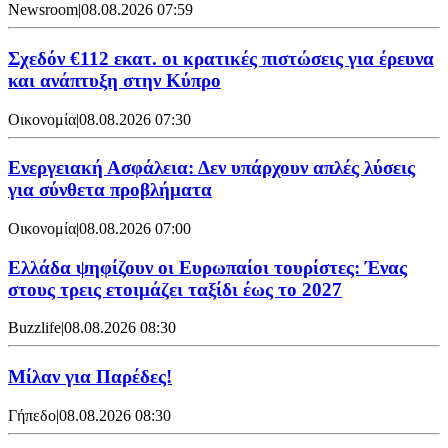
Newsroom
|
08.08.2026 07:59
Σχεδόν €112 εκατ. οι κρατικές πιστώσεις για έρευνα
και ανάπτυξη στην Κύπρο
Οικονομία
|
08.08.2026 07:30
Ενεργειακή Ασφάλεια: Δεν υπάρχουν απλές λύσεις
για σύνθετα προβλήματα
Οικονομία
|
08.08.2026 07:00
Ελλάδα ψηφίζουν οι Ευρωπαίοι τουρίστες: Ένας
στους τρεις ετοιμάζει ταξίδι έως το 2027
Buzzlife
|
08.08.2026 08:30
Μίλαν για Παρέδες!
Γήπεδο
|
08.08.2026 08:30