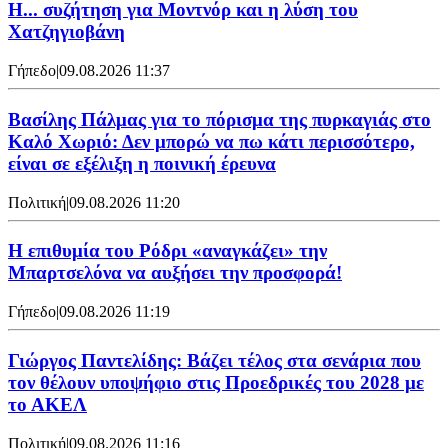
Η... συζήτηση για Μοντνόρ και η λύση του
Χατζηγιοβάνη
Γήπεδο
|
09.08.2026 11:37
Βασίλης Πάλμας για το πόρισμα της πυρκαγιάς στο
Καλό Χωριό: Δεν μπορώ να πω κάτι περισσότερο,
είναι σε εξέλιξη η ποινική έρευνα
Πολιτική
|
09.08.2026 11:20
Η επιθυμία του Ρόδρι «αναγκάζει» την
Μπαρτσελόνα να αυξήσει την προσφορά!
Γήπεδο
|
09.08.2026 11:19
Γιώργος Παντελίδης: Βάζει τέλος στα σενάρια που
τον θέλουν υποψήφιο στις Προεδρικές του 2028 με
το ΑΚΕΛ
Πολιτική
|
09.08.2026 11:16