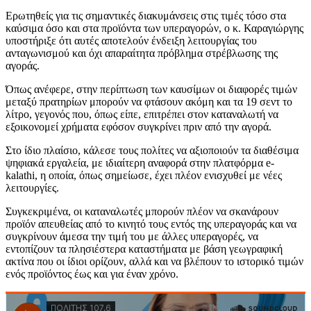
Ερωτηθείς για τις σημαντικές διακυμάνσεις στις τιμές τόσο στα
καύσιμα όσο και στα προϊόντα των υπεραγορών, ο κ. Καραγιώργης
υποστήριξε ότι αυτές αποτελούν ένδειξη λειτουργίας του
ανταγωνισμού και όχι απαραίτητα πρόβλημα στρέβλωσης της
αγοράς.
Όπως ανέφερε, στην περίπτωση των καυσίμων οι διαφορές τιμών
μεταξύ πρατηρίων μπορούν να φτάσουν ακόμη και τα 19 σεντ το
λίτρο, γεγονός που, όπως είπε, επιτρέπει στον καταναλωτή να
εξοικονομεί χρήματα εφόσον συγκρίνει πριν από την αγορά.
Στο ίδιο πλαίσιο, κάλεσε τους πολίτες να αξιοποιούν τα διαθέσιμα
ψηφιακά εργαλεία, με ιδιαίτερη αναφορά στην πλατφόρμα e-
kalathi, η οποία, όπως σημείωσε, έχει πλέον ενισχυθεί με νέες
λειτουργίες.
Συγκεκριμένα, οι καταναλωτές μπορούν πλέον να σκανάρουν
προϊόν απευθείας από το κινητό τους εντός της υπεραγοράς και να
συγκρίνουν άμεσα την τιμή του με άλλες υπεραγορές, να
εντοπίζουν τα πλησιέστερα καταστήματα με βάση γεωγραφική
ακτίνα που οι ίδιοι ορίζουν, αλλά και να βλέπουν το ιστορικό τιμών
ενός προϊόντος έως και για έναν χρόνο.