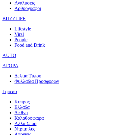
Αναλυσεις
Αρθρογραφοι
BUZZLIFE
Lifestyle
Viral
People
Food and Drink
AUTO
ΑΓΟΡΑ
Δελτια Τυπου
Φυλλαδια Προσφορων
Γηπεδο
Κυπρος
Ελλαδα
Διεθνη
Καλαθοσφαιρα
Αλλα Σπορ
Ντριμπλες
Αποψεις