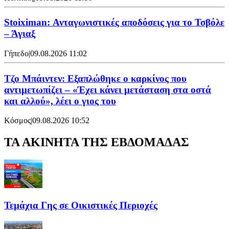
Stoiximan: Ανταγωνιστικές αποδόσεις για το Τσβόλε
– Άγιαξ
Γήπεδο
|
09.08.2026 11:02
Τζο Μπάιντεν: Εξαπλώθηκε ο καρκίνος που
αντιμετωπίζει – «Έχει κάνει μετάσταση στα οστά
και αλλού», λέει ο γιος του
Κόσμος
|
09.08.2026 10:52
ΤΑ ΑΚΙΝΗΤΑ ΤΗΣ ΕΒΔΟΜΑΔΑΣ
Τεμάχια Γης σε Οικιστικές Περιοχές