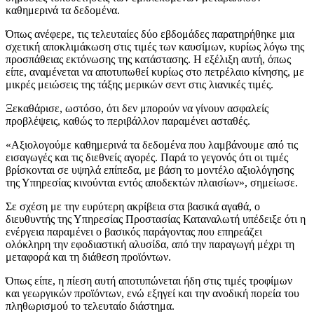
καθημερινά τα δεδομένα.
Όπως ανέφερε, τις τελευταίες δύο εβδομάδες παρατηρήθηκε μια
σχετική αποκλιμάκωση στις τιμές των καυσίμων, κυρίως λόγω της
προσπάθειας εκτόνωσης της κατάστασης. Η εξέλιξη αυτή, όπως
είπε, αναμένεται να αποτυπωθεί κυρίως στο πετρέλαιο κίνησης, με
μικρές μειώσεις της τάξης μερικών σεντ στις λιανικές τιμές.
Ξεκαθάρισε, ωστόσο, ότι δεν μπορούν να γίνουν ασφαλείς
προβλέψεις, καθώς το περιβάλλον παραμένει ασταθές.
«Αξιολογούμε καθημερινά τα δεδομένα που λαμβάνουμε από τις
εισαγωγές και τις διεθνείς αγορές. Παρά το γεγονός ότι οι τιμές
βρίσκονται σε υψηλά επίπεδα, με βάση το μοντέλο αξιολόγησης
της Υπηρεσίας κινούνται εντός αποδεκτών πλαισίων», σημείωσε.
Σε σχέση με την ευρύτερη ακρίβεια στα βασικά αγαθά, ο
διευθυντής της Υπηρεσίας Προστασίας Καταναλωτή υπέδειξε ότι η
ενέργεια παραμένει ο βασικός παράγοντας που επηρεάζει
ολόκληρη την εφοδιαστική αλυσίδα, από την παραγωγή μέχρι τη
μεταφορά και τη διάθεση προϊόντων.
Όπως είπε, η πίεση αυτή αποτυπώνεται ήδη στις τιμές τροφίμων
και γεωργικών προϊόντων, ενώ εξηγεί και την ανοδική πορεία του
πληθωρισμού το τελευταίο διάστημα.