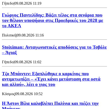
Γήπεδο
|
09.08.2026 11:19
Γιώργος Παντελίδης: Βάζει τέλος στα σενάρια που
τον θέλουν υποψήφιο στις Προεδρικές του 2028 με
το ΑΚΕΛ
Πολιτική
|
09.08.2026 11:16
Stoiximan: Ανταγωνιστικές αποδόσεις για το Τσβόλε
– Άγιαξ
Γήπεδο
|
09.08.2026 11:02
Τζο Μπάιντεν: Εξαπλώθηκε ο καρκίνος που
αντιμετωπίζει – «Έχει κάνει μετάσταση στα οστά
και αλλού», λέει ο γιος του
Κόσμος
|
09.08.2026 10:52
Η Άστον Βίλα καλοβλέπει Παλίνια και πιέζει την
Μπάγερν