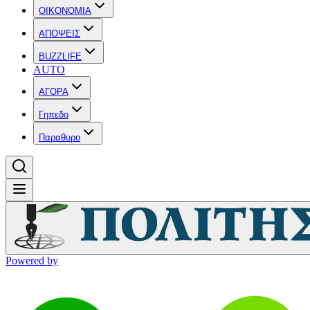
OIKONOMIA
ΑΠΟΨΕΙΣ
BUZZLIFE
AUTO
ΑΓΟΡΑ
Γηπεδο
Παραθυρο
Powered by