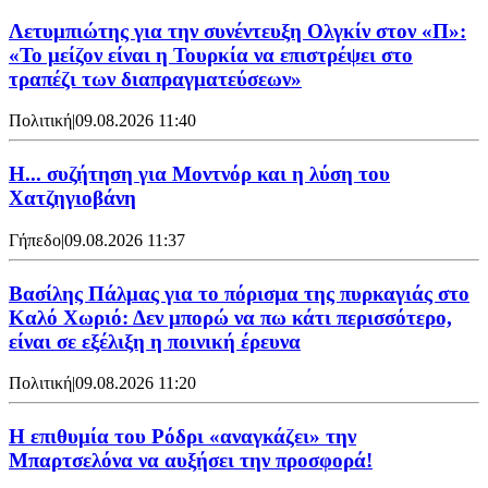
Λετυμπιώτης για την συνέντευξη Ολγκίν στον «Π»:
«Το μείζον είναι η Τουρκία να επιστρέψει στο
τραπέζι των διαπραγματεύσεων»
Πολιτική
|
09.08.2026 11:40
Η... συζήτηση για Μοντνόρ και η λύση του
Χατζηγιοβάνη
Γήπεδο
|
09.08.2026 11:37
Βασίλης Πάλμας για το πόρισμα της πυρκαγιάς στο
Καλό Χωριό: Δεν μπορώ να πω κάτι περισσότερο,
είναι σε εξέλιξη η ποινική έρευνα
Πολιτική
|
09.08.2026 11:20
Η επιθυμία του Ρόδρι «αναγκάζει» την
Μπαρτσελόνα να αυξήσει την προσφορά!