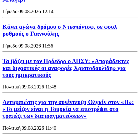
Γήπεδο
|
09.08.2026 12:14
Kάνει αγώνα δρόμου ο Ντεσπόντοφ, σε φουλ
ρυθμούς ο Γιαννούλης
Γήπεδο
|
09.08.2026 11:56
Τα βάζει με τον Πρόεδρο ο ΔΗΣΥ: «Απαράδεκτες
και διχαστικές οι αναφορές Χριστοδουλίδη» για
τους ημικρατικούς
Πολιτική
|
09.08.2026 11:48
Λετυμπιώτης για την συνέντευξη Ολγκίν στον «Π»:
«Το μείζον είναι η Τουρκία να επιστρέψει στο
τραπέζι των διαπραγματεύσεων»
Πολιτική
|
09.08.2026 11:40