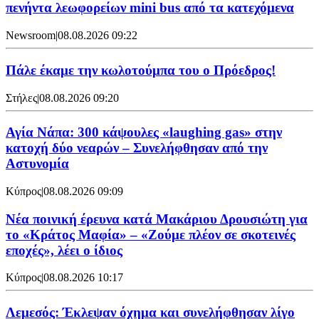
πενήντα λεωφορείων mini bus από τα κατεχόμενα
Newsroom
|
08.08.2026 09:22
Πάλε έκαμε την κωλοτούμπα του ο Πρόεδρος!
Στήλες
|
08.08.2026 09:20
Αγία Νάπα: 300 κάψουλες «laughing gas» στην
κατοχή δύο νεαρών – Συνελήφθησαν από την
Αστυνομία
Κύπρος
|
08.08.2026 09:09
Νέα ποινική έρευνα κατά Μακάριου Δρουσιώτη για
το «Κράτος Μαφία» – «Ζούμε πλέον σε σκοτεινές
εποχές», λέει ο ίδιος
Κύπρος
|
08.08.2026 10:17
Λεμεσός: Έκλεψαν όχημα και συνελήφθησαν λίγο