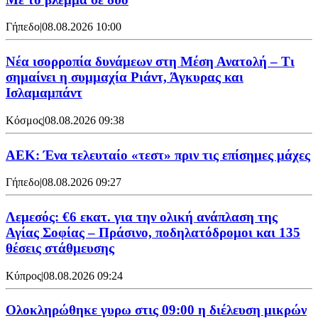
Γήπεδο
|
08.08.2026 10:00
Νέα ισορροπία δυνάμεων στη Μέση Ανατολή – Τι
σημαίνει η συμμαχία Ριάντ, Άγκυρας και
Ισλαμαμπάντ
Κόσμος
|
08.08.2026 09:38
ΑΕΚ: Ένα τελευταίο «τεστ» πριν τις επίσημες μάχες
Γήπεδο
|
08.08.2026 09:27
Λεμεσός: €6 εκατ. για την ολική ανάπλαση της
Αγίας Σοφίας – Πράσινο, ποδηλατόδρομοι και 135
θέσεις στάθμευσης
Κύπρος
|
08.08.2026 09:24
Ολοκληρώθηκε γυρω στις 09:00 η διέλευση μικρών