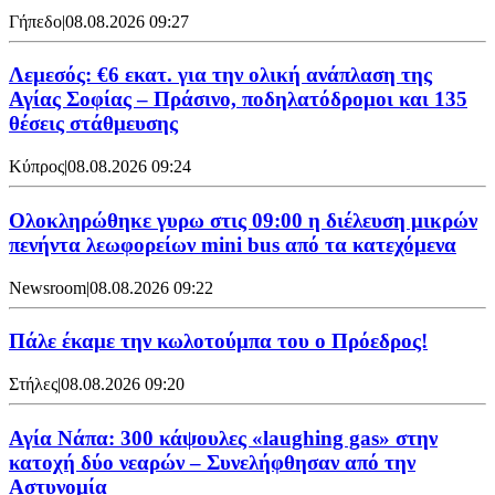
Γήπεδο
|
08.08.2026 09:27
Λεμεσός: €6 εκατ. για την ολική ανάπλαση της
Αγίας Σοφίας – Πράσινο, ποδηλατόδρομοι και 135
θέσεις στάθμευσης
Κύπρος
|
08.08.2026 09:24
Ολοκληρώθηκε γυρω στις 09:00 η διέλευση μικρών
πενήντα λεωφορείων mini bus από τα κατεχόμενα
Newsroom
|
08.08.2026 09:22
Πάλε έκαμε την κωλοτούμπα του ο Πρόεδρος!
Στήλες
|
08.08.2026 09:20
Αγία Νάπα: 300 κάψουλες «laughing gas» στην
κατοχή δύο νεαρών – Συνελήφθησαν από την
Αστυνομία