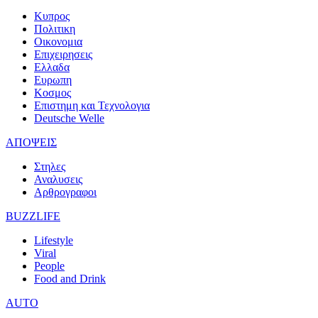
Κυπρος
Πολιτικη
Οικονομια
Επιχειρησεις
Ελλαδα
Ευρωπη
Κοσμος
Επιστημη και Τεχνολογια
Deutsche Welle
ΑΠΟΨΕΙΣ
Στηλες
Αναλυσεις
Αρθρογραφοι
BUZZLIFE
Lifestyle
Viral
People
Food and Drink
AUTO