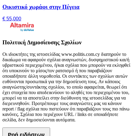
Οικιστικό χωράφι στην Πέγεια
€ 55,000
Πολιτική Δημοσίευσης Σχολίων
Οι ιδιοκτήτες της ιστοσελίδας www.politis.com.cy διατηρούν το
δικαίωμα να αφαιρούν σχόλια αναγνωστών, δυσφημιστικού και/ή
υβριστικού περιεχομένου, ή/και σχόλια που μπορούν να εκληφθεί
ότι υποκινούν το μίσος/τον ρατσισμό ή που παραβιάζουν
οποιαδήποτε άλλη νομοθεσία. Οι συντάκτες των σχολίων αυτών
ευθύνονται προσωπικά για την δημοσίευση τους. Αν κάποιος
αναγνώστης/συντάκτης σχολίου, το οποίο αφαιρείται, θεωρεί ότι
έχει στοιχεία που αποδεικνύουν το αληθές του περιεχομένου του,
μπορεί να τα αποστείλει στην διεύθυνση της ιστοσελίδας για να
διερευνηθούν. Προτρέπουμε τους αναγνώστες μας να κάνουν
report / flag σχόλια που πιστεύουν ότι παραβιάζουν τους πιο πάνω
κανόνες. Σχόλια που περιέχουν URL / links σε οποιαδήποτε
σελίδα, δεν δημοσιεύονται αυτόματα.
Ροή ειδήσεων