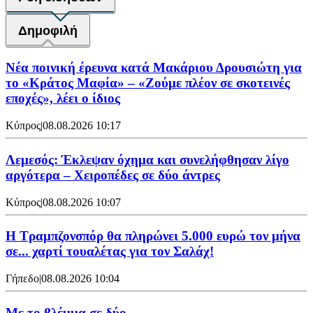
Δημοφιλή
Νέα ποινική έρευνα κατά Μακάριου Δρουσιώτη για
το «Κράτος Μαφία» – «Ζούμε πλέον σε σκοτεινές
εποχές», λέει ο ίδιος
Κύπρος
|
08.08.2026 10:17
Λεμεσός: Έκλεψαν όχημα και συνελήφθησαν λίγο
αργότερα – Χειροπέδες σε δύο άντρες
Κύπρος
|
08.08.2026 10:07
Η Τραμπζονσπόρ θα πληρώνει 5.000 ευρώ τον μήνα
σε... χαρτί τουαλέτας για τον Σαλάχ!
Γήπεδο
|
08.08.2026 10:04
Με το βλέμμα σε δύο