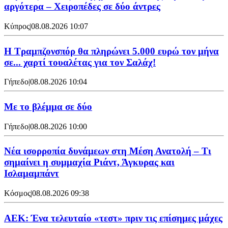
αργότερα – Χειροπέδες σε δύο άντρες
Κύπρος
|
08.08.2026 10:07
Η Τραμπζονσπόρ θα πληρώνει 5.000 ευρώ τον μήνα
σε... χαρτί τουαλέτας για τον Σαλάχ!
Γήπεδο
|
08.08.2026 10:04
Με το βλέμμα σε δύο
Γήπεδο
|
08.08.2026 10:00
Νέα ισορροπία δυνάμεων στη Μέση Ανατολή – Τι
σημαίνει η συμμαχία Ριάντ, Άγκυρας και
Ισλαμαμπάντ
Κόσμος
|
08.08.2026 09:38
ΑΕΚ: Ένα τελευταίο «τεστ» πριν τις επίσημες μάχες