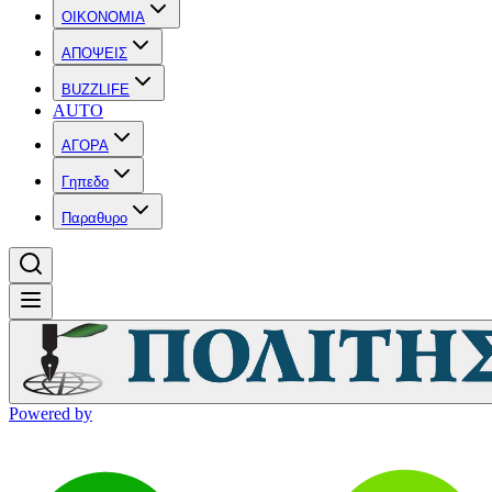
OIKONOMIA
ΑΠΟΨΕΙΣ
BUZZLIFE
AUTO
ΑΓΟΡΑ
Γηπεδο
Παραθυρο
Powered by