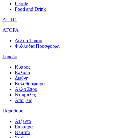
People
Food and Drink
AUTO
ΑΓΟΡΑ
Δελτια Τυπου
Φυλλαδια Προσφορων
Γηπεδο
Κυπρος
Ελλαδα
Διεθνη
Καλαθοσφαιρα
Αλλα Σπορ
Ντριμπλες
Αποψεις
Παραθυρο
Ατζεντα
Επικαιρα
Θεματα
Στηλες