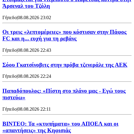
Άρσεναλ του Τζόλη
Γήπεδο
|
08.08.2026 23:02
Οι τρεις «λεπτομέρειες» που κόστισαν στην Πάφος
FC και η... ευχή για τη ρεβάνς
Γήπεδο
|
08.08.2026 22:43
Σόου Γκατσίνοβιτς στην πρόβα τζενεράλε της ΑΕΚ
Γήπεδο
|
08.08.2026 22:24
Παπαδόπουλος: «Πίστη στο πλάνο μας - Εγώ τους
πιστεύω»
Γήπεδο
|
08.08.2026 22:11
ΒΙΝΤΕΟ: Τα «κτυπήματα» του ΑΠΟΕΛ και οι
«απαντήσεις» της Κηφισιάς