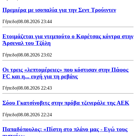
Πρεμιέρα με ισοπαλία για την Σεντ Τρούιντεν
Γήπεδο
|
08.08.2026 23:44
Ετοιμάζεται για ντεμπούτο ο Καρέτσας κόντρα στην
Άρσεναλ του Τζόλη
Γήπεδο
|
08.08.2026 23:02
Οι τρεις «λεπτομέρειες» που κόστισαν στην Πάφος
FC και η... ευχή για τη ρεβάνς
Γήπεδο
|
08.08.2026 22:43
Σόου Γκατσίνοβιτς στην πρόβα τζενεράλε της ΑΕΚ
Γήπεδο
|
08.08.2026 22:24
Παπαδόπουλος: «Πίστη στο πλάνο μας - Εγώ τους
πιστεύω»