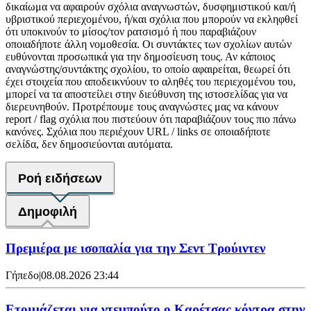
δικαίωμα να αφαιρούν σχόλια αναγνωστών, δυσφημιστικού και/ή
υβριστικού περιεχομένου, ή/και σχόλια που μπορούν να εκληφθεί
ότι υποκινούν το μίσος/τον ρατσισμό ή που παραβιάζουν
οποιαδήποτε άλλη νομοθεσία. Οι συντάκτες των σχολίων αυτών
ευθύνονται προσωπικά για την δημοσίευση τους. Αν κάποιος
αναγνώστης/συντάκτης σχολίου, το οποίο αφαιρείται, θεωρεί ότι
έχει στοιχεία που αποδεικνύουν το αληθές του περιεχομένου του,
μπορεί να τα αποστείλει στην διεύθυνση της ιστοσελίδας για να
διερευνηθούν. Προτρέπουμε τους αναγνώστες μας να κάνουν
report / flag σχόλια που πιστεύουν ότι παραβιάζουν τους πιο πάνω
κανόνες. Σχόλια που περιέχουν URL / links σε οποιαδήποτε
σελίδα, δεν δημοσιεύονται αυτόματα.
Ροή ειδήσεων
Δημοφιλή
Πρεμιέρα με ισοπαλία για την Σεντ Τρούιντεν
Γήπεδο
|
08.08.2026 23:44
Ετοιμάζεται για ντεμπούτο ο Καρέτσας κόντρα στην