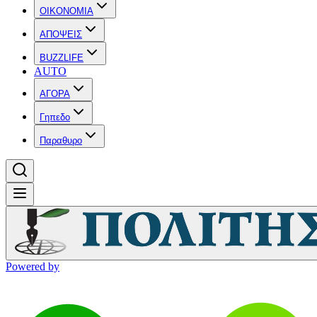
OIKONOMIA
ΑΠΟΨΕΙΣ
BUZZLIFE
AUTO
ΑΓΟΡΑ
Γηπεδο
Παραθυρο
Powered by