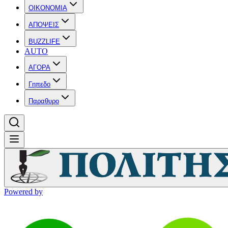
OIKONOMIA
ΑΠΟΨΕΙΣ
BUZZLIFE
AUTO
ΑΓΟΡΑ
Γηπεδο
Παραθυρο
Powered by