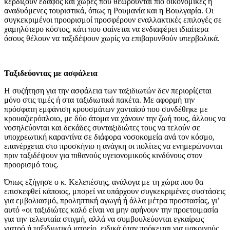
κερδίζουν έδαφος και χώρες που θεωρούνται πιο οικονομικές ή
αναδυόμενες τουριστικά, όπως η Ρουμανία και η Βουλγαρία. Οι
συγκεκριμένοι προορισμοί προσφέρουν εναλλακτικές επιλογές σε
χαμηλότερο κόστος, κάτι που φαίνεται να ενδιαφέρει ιδιαίτερα
όσους θέλουν να ταξιδέψουν χωρίς να επιβαρυνθούν υπερβολικά.
Ταξιδεύοντας με ασφάλεια
Η συζήτηση για την ασφάλεια των ταξιδιωτών δεν περιορίζεται
μόνο στις τιμές ή στα ταξιδιωτικά πακέτα. Με αφορμή την
πρόσφατη εμφάνιση κρουσμάτων χανταϊού που συνδέθηκε με
κρουαζιερόπλοιο, με δύο άτομα να χάνουν την ζωή τους, άλλους να
νοσηλεύονται και δεκάδες συνταξιδιώτες τους να τελούν σε
υποχρεωτική καραντίνα σε διάφορα νοσοκομεία ανά τον κόσμο,
επανέρχεται στο προσκήνιο η ανάγκη οι πολίτες να ενημερώνονται
πριν ταξιδέψουν για πιθανούς υγειονομικούς κινδύνους στον
προορισμό τους.
Όπως εξήγησε ο κ. Κελεπέσιης, ανάλογα με τη χώρα που θα
επισκεφθεί κάποιος, μπορεί να υπάρχουν συγκεκριμένες συστάσεις
για εμβολιασμό, προληπτική αγωγή ή άλλα μέτρα προστασίας, γι’
αυτό «οι ταξιδιώτες καλό είναι να μην αφήνουν την προετοιμασία
για την τελευταία στιγμή, αλλά να συμβουλεύονται εγκαίρως
γιατρό ή ταξιδιωτικό ιατρείο, ειδικά όταν πρόκειται για μακρινούς