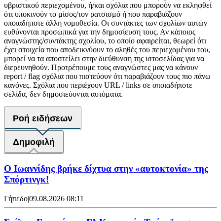
υβριστικού περιεχομένου, ή/και σχόλια που μπορούν να εκληφθεί
ότι υποκινούν το μίσος/τον ρατσισμό ή που παραβιάζουν
οποιαδήποτε άλλη νομοθεσία. Οι συντάκτες των σχολίων αυτών
ευθύνονται προσωπικά για την δημοσίευση τους. Αν κάποιος
αναγνώστης/συντάκτης σχολίου, το οποίο αφαιρείται, θεωρεί ότι
έχει στοιχεία που αποδεικνύουν το αληθές του περιεχομένου του,
μπορεί να τα αποστείλει στην διεύθυνση της ιστοσελίδας για να
διερευνηθούν. Προτρέπουμε τους αναγνώστες μας να κάνουν
report / flag σχόλια που πιστεύουν ότι παραβιάζουν τους πιο πάνω
κανόνες. Σχόλια που περιέχουν URL / links σε οποιαδήποτε
σελίδα, δεν δημοσιεύονται αυτόματα.
Ροή ειδήσεων
Δημοφιλή
Ο Ιωαννίδης βρήκε δίχτυα στην «αυτοκτονία» της
Σπόρτινγκ!
Γήπεδο
|
09.08.2026 08:11