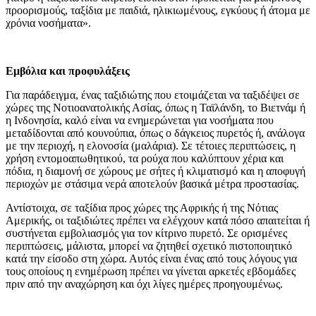
προορισμούς, ταξίδια με παιδιά, ηλικιωμένους, εγκύους ή άτομα με
χρόνια νοσήματα».
Εμβόλια και προφυλάξεις
Για παράδειγμα, ένας ταξιδιώτης που ετοιμάζεται να ταξιδέψει σε
χώρες της Νοτιοανατολικής Ασίας, όπως η Ταϊλάνδη, το Βιετνάμ ή
η Ινδονησία, καλό είναι να ενημερώνεται για νοσήματα που
μεταδίδονται από κουνούπια, όπως ο δάγκειος πυρετός ή, ανάλογα
με την περιοχή, η ελονοσία (μαλάρια). Σε τέτοιες περιπτώσεις, η
χρήση εντομοαπωθητικού, τα ρούχα που καλύπτουν χέρια και
πόδια, η διαμονή σε χώρους με σήτες ή κλιματισμό και η αποφυγή
περιοχών με στάσιμα νερά αποτελούν βασικά μέτρα προστασίας.
Αντίστοιχα, σε ταξίδια προς χώρες της Αφρικής ή της Νότιας
Αμερικής, οι ταξιδιώτες πρέπει να ελέγχουν κατά πόσο απαιτείται ή
συστήνεται εμβολιασμός για τον κίτρινο πυρετό. Σε ορισμένες
περιπτώσεις, μάλιστα, μπορεί να ζητηθεί σχετικό πιστοποιητικό
κατά την είσοδο στη χώρα. Αυτός είναι ένας από τους λόγους για
τους οποίους η ενημέρωση πρέπει να γίνεται αρκετές εβδομάδες
πριν από την αναχώρηση και όχι λίγες ημέρες προηγουμένως.