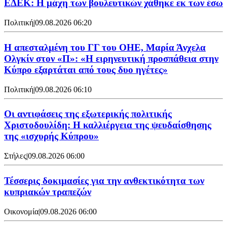
ΕΔΕΚ: Η μάχη των βουλευτικών χάθηκε εκ των έσω
Πολιτική
|
09.08.2026 06:20
Η απεσταλμένη του ΓΓ του ΟΗΕ, Μαρία Άνχελα
Ολγκίν στον «Π»: «Η ειρηνευτική προσπάθεια στην
Κύπρο εξαρτάται από τους δυο ηγέτες»
Πολιτική
|
09.08.2026 06:10
Οι αντιφάσεις της εξωτερικής πολιτικής
Χριστοδουλίδη: Η καλλιέργεια της ψευδαίσθησης
της «ισχυρής Κύπρου»
Στήλες
|
09.08.2026 06:00
Τέσσερις δοκιμασίες για την ανθεκτικότητα των
κυπριακών τραπεζών
Οικονομία
|
09.08.2026 06:00