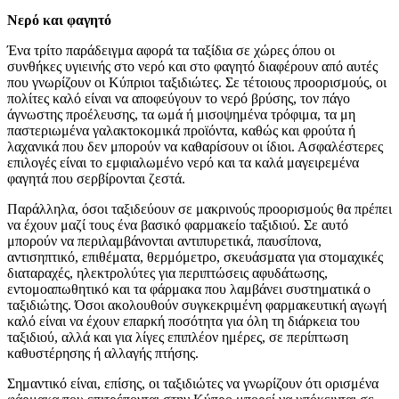
Νερό και φαγητό
Ένα τρίτο παράδειγμα αφορά τα ταξίδια σε χώρες όπου οι
συνθήκες υγιεινής στο νερό και στο φαγητό διαφέρουν από αυτές
που γνωρίζουν οι Κύπριοι ταξιδιώτες. Σε τέτοιους προορισμούς, οι
πολίτες καλό είναι να αποφεύγουν το νερό βρύσης, τον πάγο
άγνωστης προέλευσης, τα ωμά ή μισοψημένα τρόφιμα, τα μη
παστεριωμένα γαλακτοκομικά προϊόντα, καθώς και φρούτα ή
λαχανικά που δεν μπορούν να καθαρίσουν οι ίδιοι. Ασφαλέστερες
επιλογές είναι το εμφιαλωμένο νερό και τα καλά μαγειρεμένα
φαγητά που σερβίρονται ζεστά.
Παράλληλα, όσοι ταξιδεύουν σε μακρινούς προορισμούς θα πρέπει
να έχουν μαζί τους ένα βασικό φαρμακείο ταξιδιού. Σε αυτό
μπορούν να περιλαμβάνονται αντιπυρετικά, παυσίπονα,
αντισηπτικό, επιθέματα, θερμόμετρο, σκευάσματα για στομαχικές
διαταραχές, ηλεκτρολύτες για περιπτώσεις αφυδάτωσης,
εντομοαπωθητικό και τα φάρμακα που λαμβάνει συστηματικά ο
ταξιδιώτης. Όσοι ακολουθούν συγκεκριμένη φαρμακευτική αγωγή
καλό είναι να έχουν επαρκή ποσότητα για όλη τη διάρκεια του
ταξιδιού, αλλά και για λίγες επιπλέον ημέρες, σε περίπτωση
καθυστέρησης ή αλλαγής πτήσης.
Σημαντικό είναι, επίσης, οι ταξιδιώτες να γνωρίζουν ότι ορισμένα