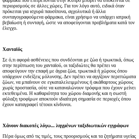
φάρμακα που επιτρέπονται στην Κύπρο μπορεί να υπόκεινται σε
περιορισμούς σε άλλες χώρες. Για τον λόγο αυτό, ειδικά όταν
πρόκειται για ισχυρά παυσίπονα, αγχολυτικά ή άλλα
συνταγογραφούμενα φάρμακα, είναι χρήσιμο να υπάρχει ιατρική
βεβαίωση ή συνταγή, ώστε να αποφεύγονται προβλήματα κατά τον
έλεγχο.
Χανταϊός
Σε ό,τι αφορά ασθένειες που συνδέονται με ζώα ή τρωκτικά, όπως
στην περίπτωση του χανταϊού, οι ταξιδιώτες θα πρέπει να
αποφεύγουν την επαφή με άγρια ζώα, τρωκτικά ή χώρους όπου
υπάρχουν ενδείξεις μόλυνσης. Δεν πρέπει να αγγίζουν περιττώματα
ζώων, να μπαίνουν σε εγκαταλελειμμένους ή ακάθαρτους χώρους
χωρίς προστασία, ούτε να καταναλώνουν τρόφιμα που έχουν μείνει
εκτεθειμένα. Η καθαριότητα του χώρου διαμονής και η σωστή
φύλαξη τροφίμων αποκτούν ιδιαίτερη σημασία σε περιοχές όπου
έχουν καταγραφεί τέτοιοι κίνδυνοι.
Χάνουν διακοπές λόγω... ληγμένων ταξιδιωτικών εγγράφων
Πέρα όμως από τις τιμές, τους προορισμούς και τα ζητήματα υγείας