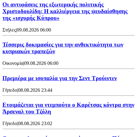
Οι αντιφάσεις της εξωτερικής πολιτικής
Χριστοδουλίδη: Η καλλιέργεια της ψευδαίσθησης
της «ισχυρής Κύπρου»
Στήλες
|
09.08.2026 06:00
Τέσσερις δοκιμασίες για την ανθεκτικότητα των
κυπριακών τραπεζών
Οικονομία
|
09.08.2026 06:00
Πρεμιέρα με ισοπαλία για την Σεντ Τρούιντεν
Γήπεδο
|
08.08.2026 23:44
Ετοιμάζεται για ντεμπούτο ο Καρέτσας κόντρα στην
Άρσεναλ του Τζόλη
Γήπεδο
|
08.08.2026 23:02