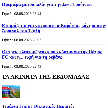
Πρεμιέρα με ισοπαλία για την Σεντ Τρούιντεν
Γήπεδο
|
08.08.2026 23:44
Ετοιμάζεται για ντεμπούτο ο Καρέτσας κόντρα στην
Άρσεναλ του Τζόλη
Γήπεδο
|
08.08.2026 23:02
Οι τρεις «λεπτομέρειες» που κόστισαν στην Πάφος
FC και η... ευχή για τη ρεβάνς
Γήπεδο
|
08.08.2026 22:43
ΤΑ ΑΚΙΝΗΤΑ ΤΗΣ ΕΒΔΟΜΑΔΑΣ
Τεμάχια Γης σε Οικιστικές Περιοχές