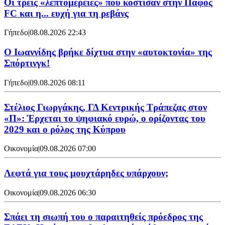
Οι τρεις «λεπτομέρειες» που κόστισαν στην Πάφος
FC και η... ευχή για τη ρεβάνς
Γήπεδο
|
08.08.2026 22:43
Ο Ιωαννίδης βρήκε δίχτυα στην «αυτοκτονία» της
Σπόρτινγκ!
Γήπεδο
|
09.08.2026 08:11
Στέλιος Γιωργάκης, ΓΔ Κεντρικής Τράπεζας στον
«Π»: Έρχεται το ψηφιακό ευρώ, ο ορίζοντας του
2029 και ο ρόλος της Κύπρου
Οικονομία
|
09.08.2026 07:00
Λεφτά για τους μουχτάρηδες υπάρχουν;
Οικονομία
|
09.08.2026 06:30
Σπάει τη σιωπή του ο παραιτηθείς πρόεδρος της