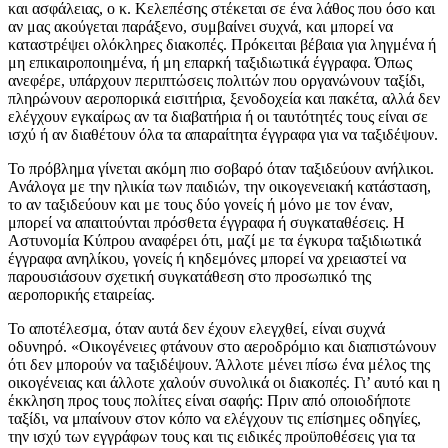
και ασφάλειας, ο κ. Κελεπέσης στέκεται σε ένα λάθος που όσο και
αν μας ακούγεται παράξενο, συμβαίνει συχνά, και μπορεί να
καταστρέψει ολόκληρες διακοπές. Πρόκειται βέβαια για ληγμένα ή
μη επικαιροποιημένα, ή μη επαρκή ταξιδιωτικά έγγραφα. Όπως
ανεφέρε, υπάρχουν περιπτώσεις πολιτών που οργανώνουν ταξίδι,
πληρώνουν αεροπορικά εισιτήρια, ξενοδοχεία και πακέτα, αλλά δεν
ελέγχουν εγκαίρως αν τα διαβατήρια ή οι ταυτότητές τους είναι σε
ισχύ ή αν διαθέτουν όλα τα απαραίτητα έγγραφα για να ταξιδέψουν.
Το πρόβλημα γίνεται ακόμη πιο σοβαρό όταν ταξιδεύουν ανήλικοι.
Ανάλογα με την ηλικία των παιδιών, την οικογενειακή κατάσταση,
το αν ταξιδεύουν και με τους δύο γονείς ή μόνο με τον έναν,
μπορεί να απαιτούνται πρόσθετα έγγραφα ή συγκαταθέσεις. Η
Αστυνομία Κύπρου αναφέρει ότι, μαζί με τα έγκυρα ταξιδιωτικά
έγγραφα ανηλίκου, γονείς ή κηδεμόνες μπορεί να χρειαστεί να
παρουσιάσουν σχετική συγκατάθεση στο προσωπικό της
αεροπορικής εταιρείας.
Το αποτέλεσμα, όταν αυτά δεν έχουν ελεγχθεί, είναι συχνά
οδυνηρό. «Οικογένειες φτάνουν στο αεροδρόμιο και διαπιστώνουν
ότι δεν μπορούν να ταξιδέψουν. Άλλοτε μένει πίσω ένα μέλος της
οικογένειας και άλλοτε χαλούν συνολικά οι διακοπές. Γι’ αυτό και η
έκκληση προς τους πολίτες είναι σαφής: Πριν από οποιοδήποτε
ταξίδι, να μπαίνουν στον κόπο να ελέγχουν τις επίσημες οδηγίες,
την ισχύ των εγγράφων τους και τις ειδικές προϋποθέσεις για τα