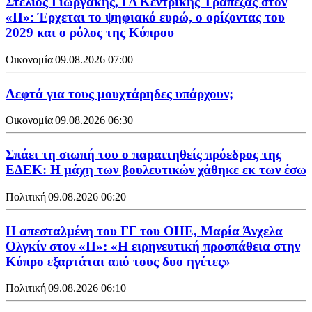
Στέλιος Γιωργάκης, ΓΔ Κεντρικής Τράπεζας στον
«Π»: Έρχεται το ψηφιακό ευρώ, ο ορίζοντας του
2029 και ο ρόλος της Κύπρου
Οικονομία
|
09.08.2026 07:00
Λεφτά για τους μουχτάρηδες υπάρχουν;
Οικονομία
|
09.08.2026 06:30
Σπάει τη σιωπή του ο παραιτηθείς πρόεδρος της
ΕΔΕΚ: Η μάχη των βουλευτικών χάθηκε εκ των έσω
Πολιτική
|
09.08.2026 06:20
Η απεσταλμένη του ΓΓ του ΟΗΕ, Μαρία Άνχελα
Ολγκίν στον «Π»: «Η ειρηνευτική προσπάθεια στην
Κύπρο εξαρτάται από τους δυο ηγέτες»
Πολιτική
|
09.08.2026 06:10