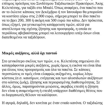
επίτιμος πρόεδρος του Συνδέσμου Ταξιδιωτικών Πρακτόρων, Άκης
Κελεπέσιης, για ταξίδι στο Μπαλί. Όπως αναφέρει, ένα πακέτο που
αν το έκλεινε κάποιος τον Δεκέμβριο ή τον Ιανουάριο θα μπορούσε
να κοστίσει γύρω στις 2.000 ευρώ, σήμερα μπορεί το ίδιο πακέτο
να το βρει 200, 300 ή ακόμη και 500 ευρώ πιο κάτω. Δεν πρόκειται,
όπως εξηγεί, για γενικευμένη κατάρρευση τιμών, αλλά για
αποτέλεσμα της σχέσης ζήτησης και προσφοράς, η οποία σε
περιόδους αβεβαιότητας μπορεί να λειτουργήσει υπέρ όσων είναι
διατεθειμένοι να ταξιδέψουν.
Μικρές
αυξήσεις, αλλά
όχι
παντού
Στο γενικότερο σκέλος των τιμών, ο κ. Κελεπέσης σημειώνει ότι
καταγράφονται μικρές αυξήσεις, χωρίς όμως η εικόνα να είναι ίδια
για όλους τους προορισμούς και όλα τα πακέτα. Σε κάποιες
περιπτώσεις οι τιμές είναι ελαφρώς αυξημένες, κυρίως λόγω
κόστους (σ.σ. καυσίμων, ενέργειας και των αλυσιδωτών αυξήσεων
στο κόστος ζωής), ζήτησης και περιορισμένης διαθεσιμότητας. Σε
άλλες, όμως, παρατηρούνται μειώσεις, ακριβώς επειδή η ζήτηση
δεν είναι η αναμενόμενη ή επειδή υπάρχουν διαθέσιμες θέσεις που
οι διοργανωτές θέλουν να καλύψουν.
Η αγορά, δηλαδή, δεν κινείται με έναν ενιαίο κανόνα. Ο ταξιδιώτης