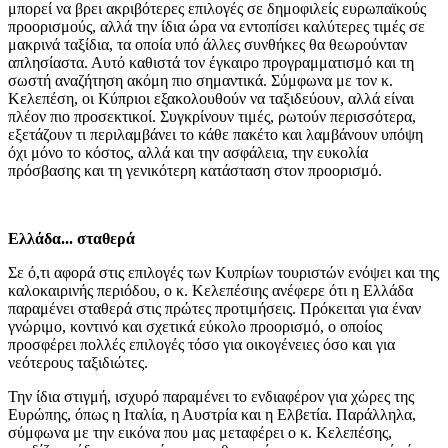
μπορεί να βρει ακριβότερες επιλογές σε δημοφιλείς ευρωπαϊκούς
προορισμούς, αλλά την ίδια ώρα να εντοπίσει καλύτερες τιμές σε
μακρινά ταξίδια, τα οποία υπό άλλες συνθήκες θα θεωρούνταν
απλησίαστα. Αυτό καθιστά τον έγκαιρο προγραμματισμό και τη
σωστή αναζήτηση ακόμη πιο σημαντικά. Σύμφωνα με τον κ.
Κελεπέση, οι Κύπριοι εξακολουθούν να ταξιδεύουν, αλλά είναι
πλέον πιο προσεκτικοί. Συγκρίνουν τιμές, ρωτούν περισσότερα,
εξετάζουν τι περιλαμβάνει το κάθε πακέτο και λαμβάνουν υπόψη
όχι μόνο το κόστος, αλλά και την ασφάλεια, την ευκολία
πρόσβασης και τη γενικότερη κατάσταση στον προορισμό.
Ελλάδα... σταθερά
Σε ό,τι αφορά στις επιλογές των Κυπρίων τουριστών ενόψει και της
καλοκαιρινής περιόδου, ο κ. Κελεπέσιης ανέφερε ότι η Ελλάδα
παραμένει σταθερά στις πρώτες προτιμήσεις. Πρόκειται για έναν
γνώριμο, κοντινό και σχετικά εύκολο προορισμό, ο οποίος
προσφέρει πολλές επιλογές τόσο για οικογένειες όσο και για
νεότερους ταξιδιώτες.
Την ίδια στιγμή, ισχυρό παραμένει το ενδιαφέρον για χώρες της
Ευρώπης, όπως η Ιταλία, η Αυστρία και η Ελβετία. Παράλληλα,
σύμφωνα με την εικόνα που μας μεταφέρει ο κ. Κελεπέσης,