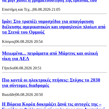
Επιστήμη και Τεχ...
|
06.08.2026 21:05
Ιράν: Στο τραπέζι νομοσχέδιο για απαγόρευση
διέλευσης αμερικανικών και ισραηλινών πλοίων από
τα Στενά του Ορμούζ
Κόσμος
|
06.08.2026 20:54
Μειωμένα... πειράματα από Μάρτινς και φιλική
νίκη για ΑΕΛ
Γήπεδο
|
06.08.2026 20:51
Πιο κοντά οι ηλεκτρικές πτήσεις: Στόχος το 2030
για σύντομες διαδρομές
Buzzlife
|
06.08.2026 20:50
Η Βόρεια Κορέα δοκιμάζει ξανά τις αντοχές της –