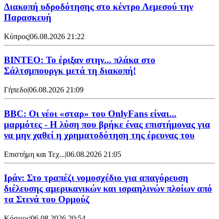
Διακοπή υδροδότησης στο κέντρο Λεμεσού την
Παρασκευή
Κύπρος
|
06.08.2026 21:22
ΒΙΝΤΕΟ: Το έριξαν στην... πλάκα στο
Σάλτσμπουργκ μετά τη διακοπή!
Γήπεδο
|
06.08.2026 21:09
BBC: Οι νέοι «σταρ» του OnlyFans είναι...
μαρμότες - Η λύση που βρήκε ένας επιστήμονας για
να μην χαθεί η χρηματοδότηση της έρευνας του
Επιστήμη και Τεχ...
|
06.08.2026 21:05
Ιράν: Στο τραπέζι νομοσχέδιο για απαγόρευση
διέλευσης αμερικανικών και ισραηλινών πλοίων από
τα Στενά του Ορμούζ
Κόσμος
|
06.08.2026 20:54