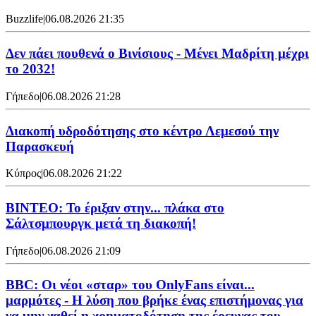
Buzzlife
|
06.08.2026 21:35
Δεν πάει πουθενά ο Βινίσιους - Μένει Μαδρίτη μέχρι
το 2032!
Γήπεδο
|
06.08.2026 21:28
Διακοπή υδροδότησης στο κέντρο Λεμεσού την
Παρασκευή
Κύπρος
|
06.08.2026 21:22
ΒΙΝΤΕΟ: Το έριξαν στην... πλάκα στο
Σάλτσμπουργκ μετά τη διακοπή!
Γήπεδο
|
06.08.2026 21:09
BBC: Οι νέοι «σταρ» του OnlyFans είναι...
μαρμότες - Η λύση που βρήκε ένας επιστήμονας για
να μην χαθεί η χρηματοδότηση της έρευνας του