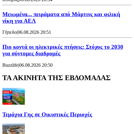
Μειωμένα... πειράματα από Μάρτινς και φιλική
νίκη για ΑΕΛ
Γήπεδο
|
06.08.2026 20:51
Πιο κοντά οι ηλεκτρικές πτήσεις: Στόχος το 2030
για σύντομες διαδρομές
Buzzlife
|
06.08.2026 20:50
ΤΑ ΑΚΙΝΗΤΑ ΤΗΣ ΕΒΔΟΜΑΔΑΣ
Τεμάχια Γης σε Οικιστικές Περιοχές