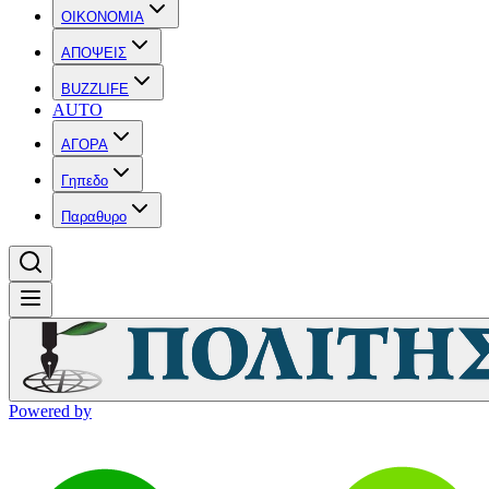
OIKONOMIA
ΑΠΟΨΕΙΣ
BUZZLIFE
AUTO
ΑΓΟΡΑ
Γηπεδο
Παραθυρο
Powered by