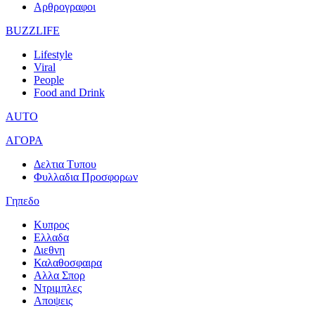
Αρθρογραφοι
BUZZLIFE
Lifestyle
Viral
People
Food and Drink
AUTO
ΑΓΟΡΑ
Δελτια Τυπου
Φυλλαδια Προσφορων
Γηπεδο
Κυπρος
Ελλαδα
Διεθνη
Καλαθοσφαιρα
Αλλα Σπορ
Ντριμπλες
Αποψεις