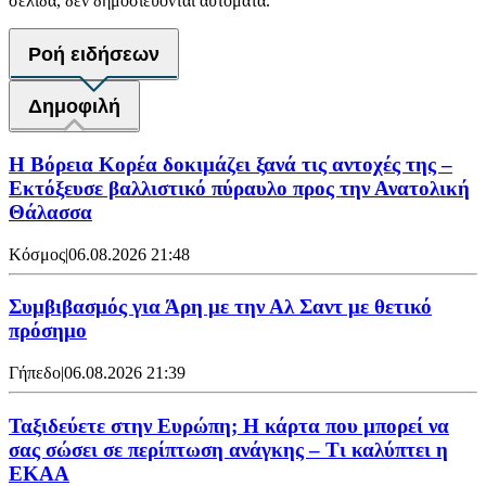
σελίδα, δεν δημοσιεύονται αυτόματα.
Ροή ειδήσεων
Δημοφιλή
Η Βόρεια Κορέα δοκιμάζει ξανά τις αντοχές της –
Εκτόξευσε βαλλιστικό πύραυλο προς την Ανατολική
Θάλασσα
Κόσμος
|
06.08.2026 21:48
Συμβιβασμός για Άρη με την Αλ Σαντ με θετικό
πρόσημο
Γήπεδο
|
06.08.2026 21:39
Ταξιδεύετε στην Ευρώπη; Η κάρτα που μπορεί να
σας σώσει σε περίπτωση ανάγκης – Τι καλύπτει η
ΕΚΑΑ