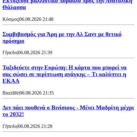
Εκτόξευσε βαλλιστικό πύραυλο προς την Ανατολική
Θάλασσα
Κόσμος
|
06.08.2026 21:48
Συμβιβασμός για Άρη με την Αλ Σαντ με θετικό
πρόσημο
Γήπεδο
|
06.08.2026 21:39
Ταξιδεύετε στην Ευρώπη; Η κάρτα που μπορεί να
σας σώσει σε περίπτωση ανάγκης – Τι καλύπτει η
ΕΚΑΑ
Buzzlife
|
06.08.2026 21:35
Δεν πάει πουθενά ο Βινίσιους - Μένει Μαδρίτη μέχρι
το 2032!
Γήπεδο
|
06.08.2026 21:28