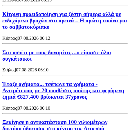
Κίτρινη προειδοποίηση για ζέστη σήμερα αλλά με
ενδεχόμενο βροχών στα ορεινά – Η πρώτη εικόνα για
το σαββατοκύριακο
Κύπρος
|
07.08.2026 06:12
Στο «σπίτι με τους δυναμίτες…» είμαστε όλοι
συγκάτοικοι
Στήλες
|
07.08.2026 06:10
Έταζε οχήματα... τσέπωνε τα χρήματα -
Αντιμέτωπος με 20 υποθέσεις απάτης και φερόμενη
ζημιά €827.400 βρίσκεται 37χρονος
Κύπρος
|
07.08.2026 06:10
Ξεκίνησε η αντικατάσταση 100 χιλιομέτρων
δικτύου ύδρευσης στο κέντρο της Λεμεσού