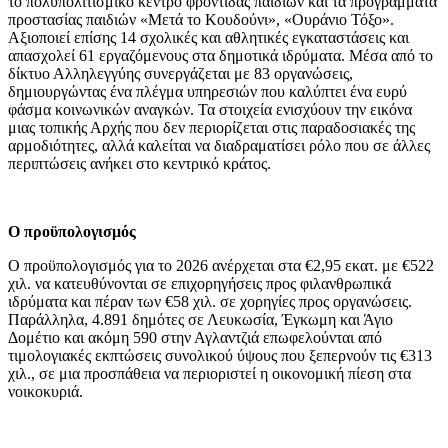
το πολυπολιτισμικό κέντρο φροντίδας παιδιών και τα προγράμματα
προστασίας παιδιών «Μετά το Κουδούνι», «Ουράνιο Τόξο».
Αξιοποιεί επίσης 14 σχολικές και αθλητικές εγκαταστάσεις και
απασχολεί 61 εργαζόμενους στα δημοτικά ιδρύματα. Μέσα από το
δίκτυο Αλληλεγγύης συνεργάζεται με 83 οργανώσεις,
δημιουργώντας ένα πλέγμα υπηρεσιών που καλύπτει ένα ευρύ
φάσμα κοινωνικών αναγκών. Τα στοιχεία ενισχύουν την εικόνα
μιας τοπικής Αρχής που δεν περιορίζεται στις παραδοσιακές της
αρμοδιότητες, αλλά καλείται να διαδραματίσει ρόλο που σε άλλες
περιπτώσεις ανήκει στο κεντρικό κράτος.
Ο προϋπολογισμός
Ο προϋπολογισμός για το 2026 ανέρχεται στα €2,95 εκατ. με €522
χιλ. να κατευθύνονται σε επιχορηγήσεις προς φιλανθρωπικά
ιδρύματα και πέραν των €58 χιλ. σε χορηγίες προς οργανώσεις.
Παράλληλα, 4.891 δημότες σε Λευκωσία, Έγκωμη και Άγιο
Δομέτιο και ακόμη 590 στην Αγλαντζιά επωφελούνται από
τιμολογιακές εκπτώσεις συνολικού ύψους που ξεπερνούν τις €313
χιλ., σε μια προσπάθεια να περιοριστεί η οικονομική πίεση στα
νοικοκυριά.