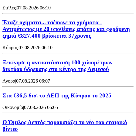
Στήλες
|
07.08.2026 06:10
Έταζε οχήματα... τσέπωνε τα χρήματα -
Αντιμέτωπος με 20 υποθέσεις απάτης και φερόμενη
ζημιά €827.400 βρίσκεται 37χρονος
Κύπρος
|
07.08.2026 06:10
Ξεκίνησε η αντικατάσταση 100 χιλιομέτρων
δικτύου ύδρευσης στο κέντρο της Λεμεσού
Αγορά
|
07.08.2026 06:07
Στα €36,5 δισ. το ΑΕΠ της Κύπρου το 2025
Οικονομία
|
07.08.2026 06:05
Ο Όμιλος Λεπτός παρουσιάζει το νέο του εταιρικό
βίντεο