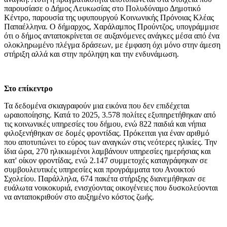
παρουσίασε ο Δήμος Λευκωσίας στο Πολυδύναμο Δημοτικό
Κέντρο, παρουσία της υφυπουργού Κοινωνικής Πρόνοιας Κλέας
Παπαέλληνα. Ο δήμαρχος, Χαράλαμπος Προύντζος, υπογράμμισε
ότι ο δήμος ανταποκρίνεται σε αυξανόμενες ανάγκες μέσα από ένα
ολοκληρωμένο πλέγμα δράσεων, με έμφαση όχι μόνο στην άμεση
στήριξη αλλά και στην πρόληψη και την ενδυνάμωση.
Στο επίκεντρο
Τα δεδομένα σκιαγραφούν μια εικόνα που δεν επιδέχεται
ωραιοποίησης. Κατά το 2025, 3.578 πολίτες εξυπηρετήθηκαν από
τις κοινωνικές υπηρεσίες του δήμου, ενώ 822 παιδιά και νήπια
φιλοξενήθηκαν σε δομές φροντίδας. Πρόκειται για έναν αριθμό
που αποτυπώνει το εύρος των αναγκών στις νεότερες ηλικίες. Την
ίδια ώρα, 270 ηλικιωμένοι λαμβάνουν υπηρεσίες ημερήσιας και
κατ' οίκον φροντίδας, ενώ 2.147 συμμετοχές καταγράφηκαν σε
συμβουλευτικές υπηρεσίες και προγράμματα του Ανοικτού
Σχολείου. Παράλληλα, 674 πακέτα στήριξης διανεμήθηκαν σε
ευάλωτα νοικοκυριά, ενισχύοντας οικογένειες που δυσκολεύονται
να ανταποκριθούν στο αυξημένο κόστος ζωής.