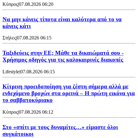
Κύπρος
|
07.08.2026 06:20
Να μην κάνεις τίποτα είναι καλύτερα από το να
κάνεις κάτι
Στήλες
|
07.08.2026 06:15
Ταξιδεύεις στην ΕΕ; Μάθε τα δικαιώματά σου -
Χρήσιμος οδηγός για τις καλοκαιρινές διακοπές
Lifestyle
|
07.08.2026 06:15
Κίτρινη προειδοποίηση για ζέστη σήμερα αλλά με
ενδεχόμενο βροχών στα ορεινά – Η πρώτη εικόνα για
το σαββατοκύριακο
Κύπρος
|
07.08.2026 06:12
Στο «σπίτι με τους δυναμίτες…» είμαστε όλοι
συγκάτοικοι