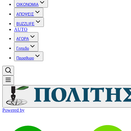
OIKONOMIA
ΑΠΟΨΕΙΣ
BUZZLIFE
AUTO
ΑΓΟΡΑ
Γηπεδο
Παραθυρο
Powered by