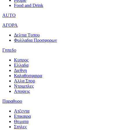
People
Food and Drink
AUTO
ΑΓΟΡΑ
Δελτια Τυπου
Φυλλαδια Προσφορων
Γηπεδο
Κυπρος
Ελλαδα
Διεθνη
Καλαθοσφαιρα
Αλλα Σπορ
Ντριμπλες
Αποψεις
Παραθυρο
Ατζεντα
Επικαιρα
Θεματα
Στηλες