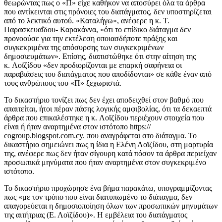
θεωρώντας πως ο «Π» είχε καθήκον να αποσύρει όλα τα άρθρα
που αντίκεινται στις πρόνοιες του διατάγματος, δεν υποστηρίζεται
από το λεκτικό αυτού. «Καταλήγω», ανέφερε η κ. Τ.
Παρασκευαΐδου- Καρακάννα, «ότι το επίδικο διάταγμα δεν
προνοούσε για την εκτέλεση οποιασδήποτε πράξης και
συγκεκριμένα της απόσυρσης των συγκεκριμένων
δημοσιευμάτων». Επίσης, διαπιστώθηκε ότι στην αίτηση της
κ. Λοϊζίδου «δεν προδιορίζονται με επαρκή σαφήνεια οι
παραβιάσεις του διατάγματος που αποδίδονται» σε κάθε έναν από
τους ανθρώπους του «Π» ξεχωριστά.
Το δικαστήριο τονίζει πως δεν έχει αποδειχθεί στον βαθμό που
απαιτείται, ήτοι πέραν πάσης λογικής αμφιβολίας, ότι τα δεκαεπτά
άρθρα που επικαλέστηκε η κ. Λοϊζίδου περιέχουν στοιχεία που
είναι ή ήταν αναρτημένα στον ιστότοπο https://
cogroup.blogspot.com.cy. που αναγράφεται στο διάταγμα. Το
δικαστήριο σημειώνει πως η ίδια η Ελένη Λοϊζίδου, στη μαρτυρία
της, ανέφερε πως δεν ήταν σίγουρη κατά πόσον τα άρθρα περιείχαν
προσωπικά μηνύματα που ήταν αναρτημένα στον συγκεκριμένο
ιστότοπο.
Το δικαστήριο προχώρησε ένα βήμα παρακάτω, υπογραμμίζοντας
πως «με τον τρόπο που είναι διατυπωμένο το διάταγμα, δεν
απαγορεύεται η δημοσιοποίηση όλων των προσωπικών μηνυμάτων
της αιτήτριας (Ε. Λοϊζίδου)». Η εμβέλεια του διατάγματος