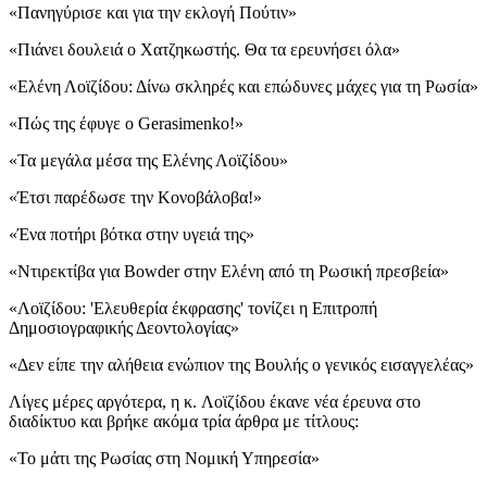
«Πανηγύρισε και για την εκλογή Πούτιν»
«Πιάνει δουλειά ο Χατζηκωστής. Θα τα ερευνήσει όλα»
«Ελένη Λοϊζίδου: Δίνω σκληρές και επώδυνες μάχες για τη Ρωσία»
«Πώς της έφυγε ο Gerasimenko!»
«Τα μεγάλα μέσα της Ελένης Λοϊζίδου»
«Έτσι παρέδωσε την Κονοβάλοβα!»
«Ένα ποτήρι βότκα στην υγειά της»
«Ντιρεκτίβα για Bowder στην Ελένη από τη Ρωσική πρεσβεία»
«Λοϊζίδου: 'Ελευθερία έκφρασης' τονίζει η Επιτροπή
Δημοσιογραφικής Δεοντολογίας»
«Δεν είπε την αλήθεια ενώπιον της Βουλής ο γενικός εισαγγελέας»
Λίγες μέρες αργότερα, η κ. Λοϊζίδου έκανε νέα έρευνα στο
διαδίκτυο και βρήκε ακόμα τρία άρθρα με τίτλους:
«Το μάτι της Ρωσίας στη Νομική Υπηρεσία»