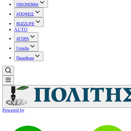
OIKONOMIA
ΑΠΟΨΕΙΣ
BUZZLIFE
AUTO
ΑΓΟΡΑ
Γηπεδο
Παραθυρο
Powered by