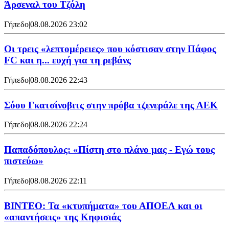
Άρσεναλ του Τζόλη
Γήπεδο
|
08.08.2026 23:02
Οι τρεις «λεπτομέρειες» που κόστισαν στην Πάφος
FC και η... ευχή για τη ρεβάνς
Γήπεδο
|
08.08.2026 22:43
Σόου Γκατσίνοβιτς στην πρόβα τζενεράλε της ΑΕΚ
Γήπεδο
|
08.08.2026 22:24
Παπαδόπουλος: «Πίστη στο πλάνο μας - Εγώ τους
πιστεύω»
Γήπεδο
|
08.08.2026 22:11
ΒΙΝΤΕΟ: Τα «κτυπήματα» του ΑΠΟΕΛ και οι
«απαντήσεις» της Κηφισιάς