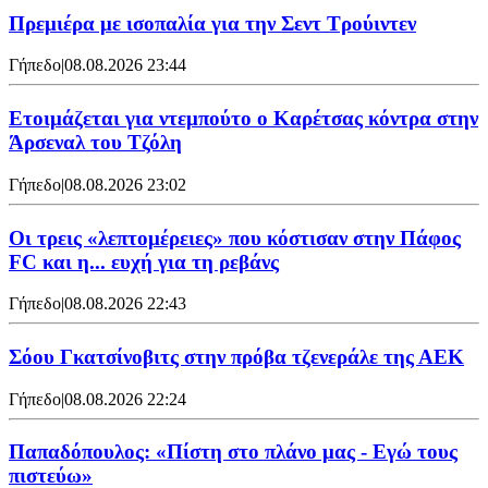
Πρεμιέρα με ισοπαλία για την Σεντ Τρούιντεν
Γήπεδο
|
08.08.2026 23:44
Ετοιμάζεται για ντεμπούτο ο Καρέτσας κόντρα στην
Άρσεναλ του Τζόλη
Γήπεδο
|
08.08.2026 23:02
Οι τρεις «λεπτομέρειες» που κόστισαν στην Πάφος
FC και η... ευχή για τη ρεβάνς
Γήπεδο
|
08.08.2026 22:43
Σόου Γκατσίνοβιτς στην πρόβα τζενεράλε της ΑΕΚ
Γήπεδο
|
08.08.2026 22:24
Παπαδόπουλος: «Πίστη στο πλάνο μας - Εγώ τους
πιστεύω»