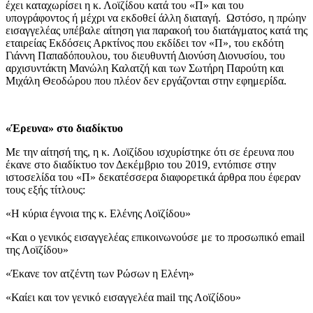
έχει καταχωρίσει η κ. Λοϊζίδου κατά του «Π» και του
υπογράφοντος ή μέχρι να εκδοθεί άλλη διαταγή. Ωστόσο, η πρώην
εισαγγελέας υπέβαλε αίτηση για παρακοή του διατάγματος κατά της
εταιρείας Εκδόσεις Αρκτίνος που εκδίδει τον «Π», του εκδότη
Γιάννη Παπαδόπουλου, του διευθυντή Διονύση Διονυσίου, του
αρχισυντάκτη Μανώλη Καλατζή και των Σωτήρη Παρούτη και
Μιχάλη Θεοδώρου που πλέον δεν εργάζονται στην εφημερίδα.
«Έρευνα» στο διαδίκτυο
Με την αίτησή της, η κ. Λοϊζίδου ισχυρίστηκε ότι σε έρευνα που
έκανε στο διαδίκτυο τον Δεκέμβριο του 2019, εντόπισε στην
ιστοσελίδα του «Π» δεκατέσσερα διαφορετικά άρθρα που έφεραν
τους εξής τίτλους:
«Η κύρια έγνοια της κ. Ελένης Λοϊζίδου»
«Και ο γενικός εισαγγελέας επικοινωνούσε με το προσωπικό email
της Λοϊζίδου»
«Έκανε τον ατζέντη των Ρώσων η Ελένη»
«Καίει και τον γενικό εισαγγελέα mail της Λοϊζίδου»