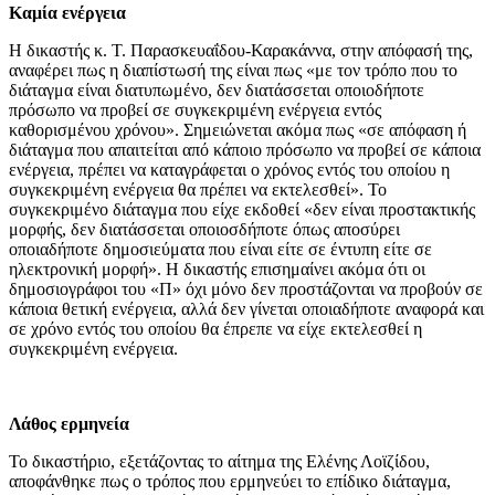
Καμία ενέργεια
Η δικαστής κ. Τ. Παρασκευαΐδου-Καρακάννα, στην απόφασή της,
αναφέρει πως η διαπίστωσή της είναι πως «με τον τρόπο που το
διάταγμα είναι διατυπωμένο, δεν διατάσσεται οποιοδήποτε
πρόσωπο να προβεί σε συγκεκριμένη ενέργεια εντός
καθορισμένου χρόνου». Σημειώνεται ακόμα πως «σε απόφαση ή
διάταγμα που απαιτείται από κάποιο πρόσωπο να προβεί σε κάποια
ενέργεια, πρέπει να καταγράφεται ο χρόνος εντός του οποίου η
συγκεκριμένη ενέργεια θα πρέπει να εκτελεσθεί». Το
συγκεκριμένο διάταγμα που είχε εκδοθεί «δεν είναι προστακτικής
μορφής, δεν διατάσσεται οποιοσδήποτε όπως αποσύρει
οποιαδήποτε δημοσιεύματα που είναι είτε σε έντυπη είτε σε
ηλεκτρονική μορφή». Η δικαστής επισημαίνει ακόμα ότι οι
δημοσιογράφοι του «Π» όχι μόνο δεν προστάζονται να προβούν σε
κάποια θετική ενέργεια, αλλά δεν γίνεται οποιαδήποτε αναφορά και
σε χρόνο εντός του οποίου θα έπρεπε να είχε εκτελεσθεί η
συγκεκριμένη ενέργεια.
Λάθος ερμηνεία
To δικαστήριο, εξετάζοντας το αίτημα της Ελένης Λοϊζίδου,
αποφάνθηκε πως ο τρόπος που ερμηνεύει το επίδικο διάταγμα,