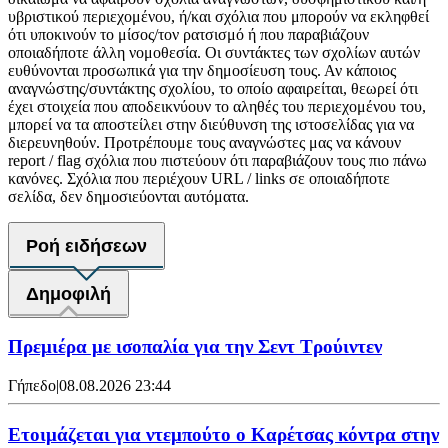
υβριστικού περιεχομένου, ή/και σχόλια που μπορούν να εκληφθεί
ότι υποκινούν το μίσος/τον ρατσισμό ή που παραβιάζουν
οποιαδήποτε άλλη νομοθεσία. Οι συντάκτες των σχολίων αυτών
ευθύνονται προσωπικά για την δημοσίευση τους. Αν κάποιος
αναγνώστης/συντάκτης σχολίου, το οποίο αφαιρείται, θεωρεί ότι
έχει στοιχεία που αποδεικνύουν το αληθές του περιεχομένου του,
μπορεί να τα αποστείλει στην διεύθυνση της ιστοσελίδας για να
διερευνηθούν. Προτρέπουμε τους αναγνώστες μας να κάνουν
report / flag σχόλια που πιστεύουν ότι παραβιάζουν τους πιο πάνω
κανόνες. Σχόλια που περιέχουν URL / links σε οποιαδήποτε
σελίδα, δεν δημοσιεύονται αυτόματα.
Ροή ειδήσεων
Δημοφιλή
Πρεμιέρα με ισοπαλία για την Σεντ Τρούιντεν
Γήπεδο
|
08.08.2026 23:44
Ετοιμάζεται για ντεμπούτο ο Καρέτσας κόντρα στην