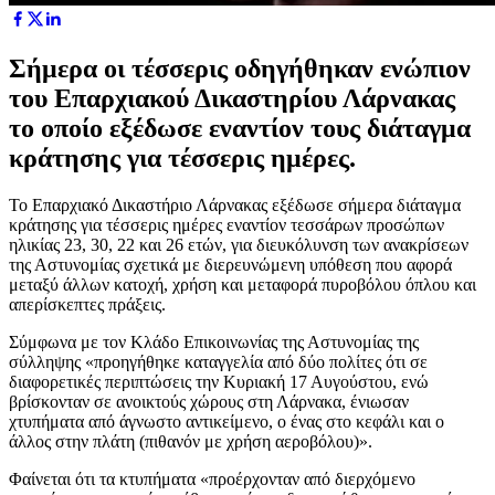
Σήμερα οι τέσσερις οδηγήθηκαν ενώπιον
του Επαρχιακού Δικαστηρίου Λάρνακας
το οποίο εξέδωσε εναντίον τους διάταγμα
κράτησης για τέσσερις ημέρες.
Το Επαρχιακό Δικαστήριο Λάρνακας εξέδωσε σήμερα διάταγμα
κράτησης για τέσσερις ημέρες εναντίον τεσσάρων προσώπων
ηλικίας 23, 30, 22 και 26 ετών, για διευκόλυνση των ανακρίσεων
της Αστυνομίας σχετικά με διερευνώμενη υπόθεση που αφορά
μεταξύ άλλων κατοχή, χρήση και μεταφορά πυροβόλου όπλου και
απερίσκεπτες πράξεις.
Σύμφωνα με τον Κλάδο Επικοινωνίας της Αστυνομίας της
σύλληψης «προηγήθηκε καταγγελία από δύο πολίτες ότι σε
διαφορετικές περιπτώσεις την Κυριακή 17 Αυγούστου, ενώ
βρίσκονταν σε ανοικτούς χώρους στη Λάρνακα, ένιωσαν
χτυπήματα από άγνωστο αντικείμενο, ο ένας στο κεφάλι και ο
άλλος στην πλάτη (πιθανόν με χρήση αεροβόλου)».
Φαίνεται ότι τα κτυπήματα «προέρχονταν από διερχόμενο