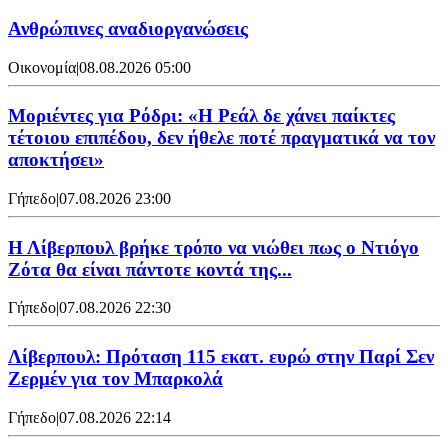
Ανθρώπινες αναδιοργανώσεις
Οικονομία
|
08.08.2026 05:00
Μοριέντες για Ρόδρι: «Η Ρεάλ δε χάνει παίκτες
τέτοιου επιπέδου, δεν ήθελε ποτέ πραγματικά να τον
αποκτήσει»
Γήπεδο
|
07.08.2026 23:00
Η Λίβερπουλ βρήκε τρόπο να νιώθει πως ο Ντιόγο
Ζότα θα είναι πάντοτε κοντά της...
Γήπεδο
|
07.08.2026 22:30
Λίβερπουλ: Πρόταση 115 εκατ. ευρώ στην Παρί Σεν
Ζερμέν για τον Μπαρκολά
Γήπεδο
|
07.08.2026 22:14