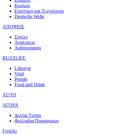
Ευρωπη
Κοσμος
Επιστημη και Τεχνολογια
Deutsche Welle
ΑΠΟΨΕΙΣ
Στηλες
Αναλυσεις
Αρθρογραφοι
BUZZLIFE
Lifestyle
Viral
People
Food and Drink
AUTO
ΑΓΟΡΑ
Δελτια Τυπου
Φυλλαδια Προσφορων
Γηπεδο