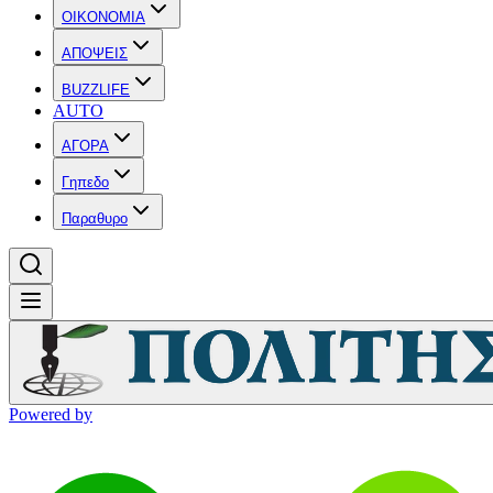
OIKONOMIA
ΑΠΟΨΕΙΣ
BUZZLIFE
AUTO
ΑΓΟΡΑ
Γηπεδο
Παραθυρο
Powered by