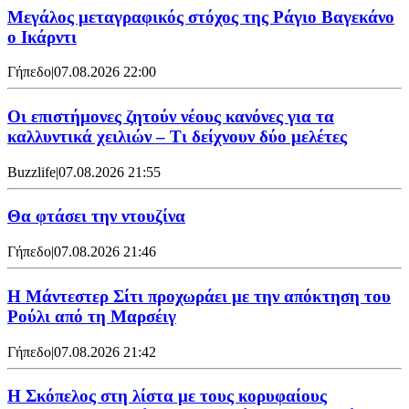
Μεγάλος μεταγραφικός στόχος της Ράγιο Βαγεκάνο
ο Ικάρντι
Γήπεδο
|
07.08.2026 22:00
Οι επιστήμονες ζητούν νέους κανόνες για τα
καλλυντικά χειλιών – Τι δείχνουν δύο μελέτες
Buzzlife
|
07.08.2026 21:55
Θα φτάσει την ντουζίνα
Γήπεδο
|
07.08.2026 21:46
Η Μάντεστερ Σίτι προχωράει με την απόκτηση του
Ρούλι από τη Μαρσέιγ
Γήπεδο
|
07.08.2026 21:42
Η Σκόπελος στη λίστα με τους κορυφαίους