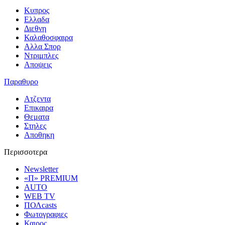
Κυπρος
Ελλαδα
Διεθνη
Καλαθοσφαιρα
Αλλα Σπορ
Ντριμπλες
Αποψεις
Παραθυρο
Ατζεντα
Επικαιρα
Θεματα
Στηλες
Αποθηκη
Περισσοτερα
Newsletter
«Π» PREMIUM
AUTO
WEB TV
ΠΟΛcasts
Φωτογραφιες
Καιρος