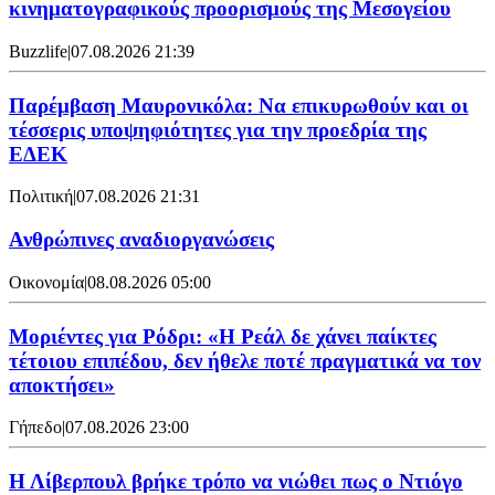
κινηματογραφικούς προορισμούς της Μεσογείου
Buzzlife
|
07.08.2026 21:39
Παρέμβαση Μαυρονικόλα: Να επικυρωθούν και οι
τέσσερις υποψηφιότητες για την προεδρία της
ΕΔΕΚ
Πολιτική
|
07.08.2026 21:31
Ανθρώπινες αναδιοργανώσεις
Οικονομία
|
08.08.2026 05:00
Μοριέντες για Ρόδρι: «Η Ρεάλ δε χάνει παίκτες
τέτοιου επιπέδου, δεν ήθελε ποτέ πραγματικά να τον
αποκτήσει»
Γήπεδο
|
07.08.2026 23:00
Η Λίβερπουλ βρήκε τρόπο να νιώθει πως ο Ντιόγο