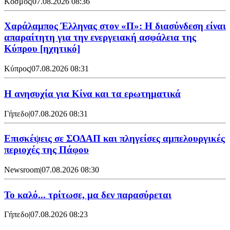
Κόσμος
|
07.08.2026 08:36
Χαράλαμπος Έλληνας στον «Π»: Η διασύνδεση είναι
απαραίτητη για την ενεργειακή ασφάλεια της
Κύπρου [ηχητικό]
Κύπρος
|
07.08.2026 08:31
Η ανησυχία για Κίνα και τα ερωτηματικά
Γήπεδο
|
07.08.2026 08:31
Επισκέψεις σε ΣΟΔΑΠ και πληγείσες αμπελουργικές
περιοχές της Πάφου
Newsroom
|
07.08.2026 08:30
Το καλό... τρίτωσε, μα δεν παρασύρεται
Γήπεδο
|
07.08.2026 08:23