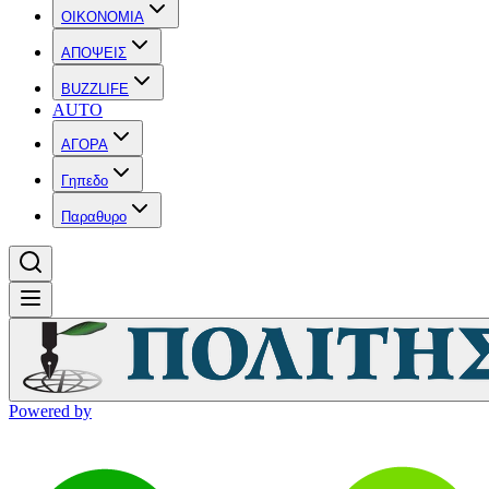
OIKONOMIA
ΑΠΟΨΕΙΣ
BUZZLIFE
AUTO
ΑΓΟΡΑ
Γηπεδο
Παραθυρο
Powered by