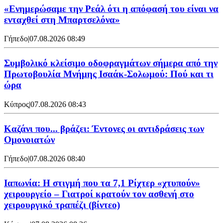
«Ενημερώσαμε την Ρεάλ ότι η απόφασή του είναι να
ενταχθεί στη Μπαρτσελόνα»
Γήπεδο
|
07.08.2026 08:49
Συμβολικό κλείσιμο οδοφραγμάτων σήμερα από την
Πρωτοβουλία Μνήμης Ισαάκ-Σολωμού: Πού και τι
ώρα
Κύπρος
|
07.08.2026 08:43
Καζάνι που... βράζει: Έντονες οι αντιδράσεις των
Ομονοιατών
Γήπεδο
|
07.08.2026 08:40
Ιαπωνία: Η στιγμή που τα 7,1 Ρίχτερ «χτυπούν»
χειρουργείο – Γιατροί κρατούν τον ασθενή στο
χειρουργικό τραπέζι (βίντεο)