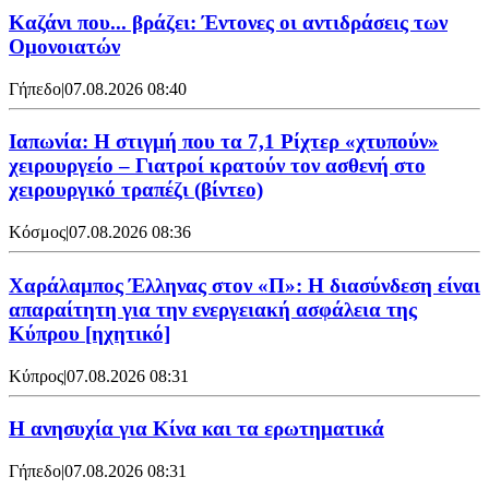
Καζάνι που... βράζει: Έντονες οι αντιδράσεις των
Ομονοιατών
Γήπεδο
|
07.08.2026 08:40
Ιαπωνία: Η στιγμή που τα 7,1 Ρίχτερ «χτυπούν»
χειρουργείο – Γιατροί κρατούν τον ασθενή στο
χειρουργικό τραπέζι (βίντεο)
Κόσμος
|
07.08.2026 08:36
Χαράλαμπος Έλληνας στον «Π»: Η διασύνδεση είναι
απαραίτητη για την ενεργειακή ασφάλεια της
Κύπρου [ηχητικό]
Κύπρος
|
07.08.2026 08:31
Η ανησυχία για Κίνα και τα ερωτηματικά
Γήπεδο
|
07.08.2026 08:31