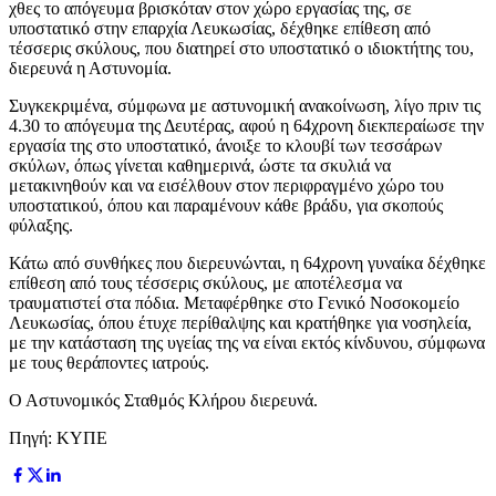
χθες το απόγευμα βρισκόταν στον χώρο εργασίας της, σε
υποστατικό στην επαρχία Λευκωσίας, δέχθηκε επίθεση από
τέσσερις σκύλους, που διατηρεί στο υποστατικό ο ιδιοκτήτης του,
διερευνά η Αστυνομία.
Συγκεκριμένα, σύμφωνα με αστυνομική ανακοίνωση, λίγο πριν τις
4.30 το απόγευμα της Δευτέρας, αφού η 64χρονη διεκπεραίωσε την
εργασία της στο υποστατικό, άνοιξε το κλουβί των τεσσάρων
σκύλων, όπως γίνεται καθημερινά, ώστε τα σκυλιά να
μετακινηθούν και να εισέλθουν στον περιφραγμένο χώρο του
υποστατικού, όπου και παραμένουν κάθε βράδυ, για σκοπούς
φύλαξης.
Κάτω από συνθήκες που διερευνώνται, η 64χρονη γυναίκα δέχθηκε
επίθεση από τους τέσσερις σκύλους, με αποτέλεσμα να
τραυματιστεί στα πόδια. Μεταφέρθηκε στο Γενικό Νοσοκομείο
Λευκωσίας, όπου έτυχε περίθαλψης και κρατήθηκε για νοσηλεία,
με την κατάσταση της υγείας της να είναι εκτός κίνδυνου, σύμφωνα
με τους θεράποντες ιατρούς.
Ο Αστυνομικός Σταθμός Κλήρου διερευνά.
Πηγή: ΚΥΠΕ