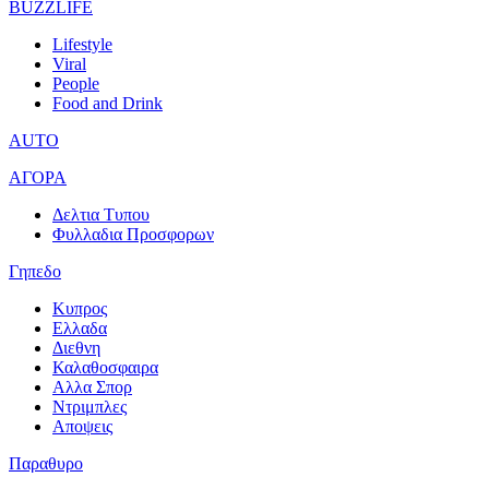
BUZZLIFE
Lifestyle
Viral
People
Food and Drink
AUTO
ΑΓΟΡΑ
Δελτια Τυπου
Φυλλαδια Προσφορων
Γηπεδο
Κυπρος
Ελλαδα
Διεθνη
Καλαθοσφαιρα
Αλλα Σπορ
Ντριμπλες
Αποψεις
Παραθυρο