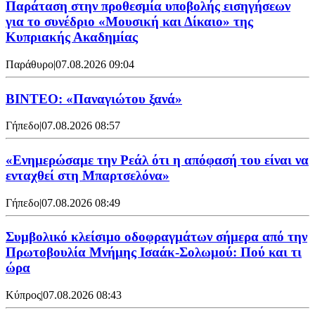
Παράταση στην προθεσμία υποβολής εισηγήσεων
για το συνέδριο «Μουσική και Δίκαιο» της
Κυπριακής Ακαδημίας
Παράθυρο
|
07.08.2026 09:04
ΒΙΝΤΕΟ: «Παναγιώτου ξανά»
Γήπεδο
|
07.08.2026 08:57
«Ενημερώσαμε την Ρεάλ ότι η απόφασή του είναι να
ενταχθεί στη Μπαρτσελόνα»
Γήπεδο
|
07.08.2026 08:49
Συμβολικό κλείσιμο οδοφραγμάτων σήμερα από την
Πρωτοβουλία Μνήμης Ισαάκ-Σολωμού: Πού και τι
ώρα
Κύπρος
|
07.08.2026 08:43