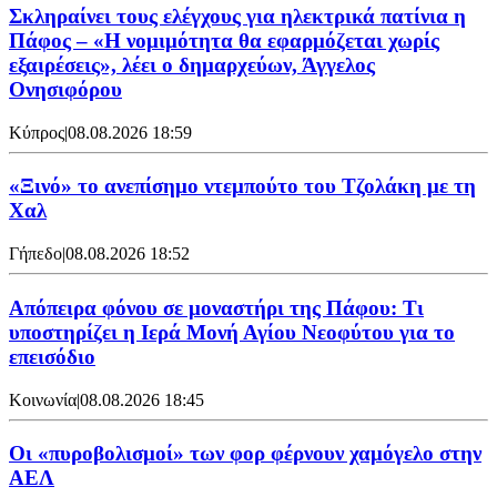
Σκληραίνει τους ελέγχους για ηλεκτρικά πατίνια η
Πάφος – «Η νομιμότητα θα εφαρμόζεται χωρίς
εξαιρέσεις», λέει ο δημαρχεύων, Άγγελος
Ονησιφόρου
Κύπρος
|
08.08.2026 18:59
«Ξινό» το ανεπίσημο ντεμπούτο του Τζολάκη με τη
Χαλ
Γήπεδο
|
08.08.2026 18:52
Απόπειρα φόνου σε μοναστήρι της Πάφου: Τι
υποστηρίζει η Ιερά Μονή Αγίου Νεοφύτου για το
επεισόδιο
Κοινωνία
|
08.08.2026 18:45
Οι «πυροβολισμοί» των φορ φέρνουν χαμόγελο στην
ΑΕΛ