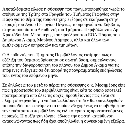
Αποτελέσματα έδωσε η σύσκεψη που πραγματοποιήθηκε νωρίς το
απόγευμα της Τρίτης στα Γραφεία του Τμήματος Γεωργίας στην
Πάφο για το θέμα της τοποθέτησης εξέδρας σε εκδήλωση στην
περιοχή του Αγίου Γεωργίου Πέγειας, το προηγούμενο Σάββατο,
στην παρουσία του Διευθυντή του Τμήματος Περιβάλλοντος Δρ.
Χριστόδουλου Μεσημέρη , του προέδρου του ΕΟΑ Πάφου, του
Δημάρχου Ακάμα, Μαρίνου Λάμπρου, αλλά και όλων των
εμπλεκόμενων υπηρεσιών και τμημάτων.
Ο Διευθυντής του Τμήματος Περιβάλλοντος εκτίμησε πως η
εξέλιξη του θέματος βρίσκεται σε σωστή βάση, σημειώνοντας
επίσης την διαφοροποίηση του πλάνου του Δήμου Ακάμα για τις
επόμενες ενέργειες σε ότι αφορά τις προγραμματικές εκδηλώσεις
του, εντός του επόμενου μήνα.
Σε δηλώσεις του μετά το πέρας της σύσκεψης ο κ. Μεσημέρης είπε
πως η προστασία του περιβάλλοντος είναι κάτι το οποίο αποτελεί
προτεραιότητα από όλες τις αρχές, προσθέτοντας πως είναι σε
πλήρη συνεργασία για να διασφαλίσουν ότι δεν θα επαναληφθούν
τα οποιαδήποτε φαινόμενα τα οποία ενδεχομένως να υποβαθμίζουν
την ποιότητα του περιβάλλοντος ειδικότερα στις προστατευόμενες
περιοχές. Η συζήτηση τόνισε, έδωσε την σωστή κατεύθυνση,
ανακοινώνοντας πως ήδη έχει αποξηλωθεί η συγκεκριμένη εξέδρα.