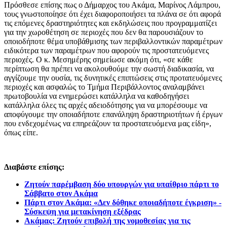
Πρόσθεσε επίσης πως ο Δήμαρχος του Ακάμα, Μαρίνος Λάμπρου,
τους γνωστοποίησε ότι έχει διαφοροποιήσει τα πλάνα σε ότι αφορά
τις επόμενες δραστηριότητες και εκδηλώσεις που προγραμματίζει
για την χωροθέτηση σε περιοχές που δεν θα παρουσιάζουν το
οποιοδήποτε θέμα υποβάθμισης των περιβαλλοντικών παραμέτρων
ειδικότερα των παραμέτρων που αφορούν τις προστατευόμενες
περιοχές. Ο κ. Μεσημέρης σημείωσε ακόμη ότι, «σε κάθε
περίπτωση θα πρέπει να ακολουθούμε την σωστή διαδικασία, να
αγγίζουμε την ουσία, τις δυνητικές επιπτώσεις στις προτατευόμενες
περιοχές και ασφαλώς το Τμήμα Περιβάλλοντος αναλαμβάνει
πρωτοβουλία να ενημερώσει κατάλληλα να καθοδηγήσει
κατάλληλα όλες τις αρχές αδειοδότησης για να μπορέσουμε να
αποφύγουμε την οποιαδήποτε επανάληψη δραστηριοτήτων ή έργων
που ενδεχομένως να επηρεάζουν τα προστατευόμενα μας είδη»,
όπως είπε.
Διαβάστε επίσης:
Ζητούν παρέμβαση δύο υπουργών για υπαίθριο πάρτι το
Σάββατο στον Ακάμα
Πάρτι στον Ακάμα: «Δεν δόθηκε οποιαδήποτε έγκριση» -
Σύσκεψη για μετακίνηση εξέδρας
Ακάμας: Ζητούν επιβολή της νομοθεσίας για τις