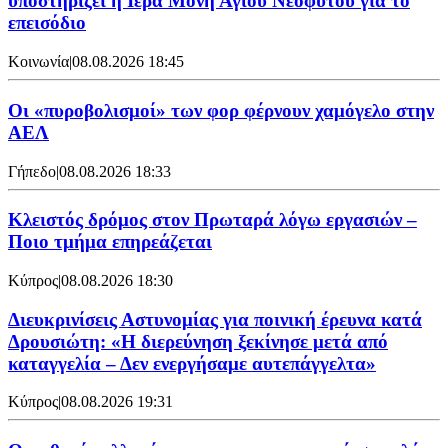
υποστηρίζει η Ιερά Μονή Αγίου Νεοφύτου για το
επεισόδιο
Κοινωνία
|
08.08.2026 18:45
Οι «πυροβολισμοί» των φορ φέρνουν χαμόγελο στην
ΑΕΛ
Γήπεδο
|
08.08.2026 18:33
Κλειστός δρόμος στον Πρωταρά λόγω εργασιών –
Ποιο τμήμα επηρεάζεται
Κύπρος
|
08.08.2026 18:30
Διευκρινίσεις Αστυνομίας για ποινική έρευνα κατά
Δρουσιώτη: «Η διερεύνηση ξεκίνησε μετά από
καταγγελία – Δεν ενεργήσαμε αυτεπάγγελτα»
Κύπρος
|
08.08.2026 19:31