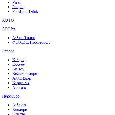
Viral
People
Food and Drink
AUTO
ΑΓΟΡΑ
Δελτια Τυπου
Φυλλαδια Προσφορων
Γηπεδο
Κυπρος
Ελλαδα
Διεθνη
Καλαθοσφαιρα
Αλλα Σπορ
Ντριμπλες
Αποψεις
Παραθυρο
Ατζεντα
Επικαιρα
Θεματα