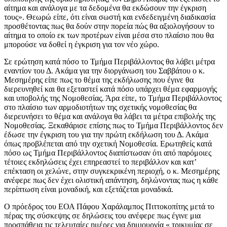
αίτημα και ανάλογα με τα δεδομένα θα εκδώσουν την έγκριση
τους». Θεωρώ είπε, ότι είναι σωστή και ενδεδειγμένη διαδικασία
προσθέτοντας πως θα δούν στην πορεία πώς θα αξιολογήσουν το
αίτημα το οποίο εκ των προτέρων είναι μέσα στο πλαίσιο που θα
μπορούσε να δοθεί η έγκριση για τον νέο χώρο.
Σε ερώτηση κατά πόσο το Τμήμα Περιβάλλοντος θα λάβει μέτρα
εναντίον του Δ. Ακάμα για την διοργάνωση του Σαββάτου ο κ.
Μεσημέρης είπε πως το θέμα της εκδήλωσης που έγινε θα
διερευνηθεί και θα εξεταστεί κατά πόσο υπάρχει θέμα εφαρμογής
και υποβολής της Νομοθεσίας. Άρα είπε, το Τμήμα Περιβάλλοντος
στο πλαίσιο των αρμοδιοτήτων της σχετικής νομοθεσίας θα
διερευνήσει το θέμα και ανάλογα θα λάβει τα μέτρα επιβολής της
Νομοθεσίας. Ξεκαθάρισε επίσης πως το Τμήμα Περιβάλλοντος δεν
έδωσε την έγκριση του για την πρώτη εκδήλωση του Δ. Ακάμα
όπως προβλέπεται από την σχετική Νομοθεσία. Ερωτηθείς κατά
πόσο ως Τμήμα Περιβάλλοντος διαπίστωσαν ότι από παρόμοιες
τέτοιες εκδηλώσεις έχει επηρεαστεί το περιβάλλον και κατ’
επέκταση οι χελώνε, στην συγκεκρικένη περιοχή, ο κ. Μεσημέρης
ανέφερε πως δεν έχει ολιστική απάντηση, δηλώνοντας πως η κάθε
περίπτωση είναι μοναδική, και εξετάζεται μοναδικά.
Ο πρόεδρος του ΕΟΑ Πάφου Χαράλαμπος Πιττοκοπίτης μετά το
πέρας της σύσκεψης σε δηλώσεις του ανέφερε πως έγινε μια
προσπάθεια τις τελευταίες ημέρες για δημιουργία « τρικυμίας σε