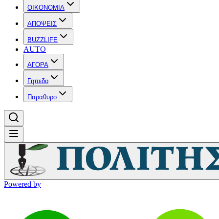
OIKONOMIA
ΑΠΟΨΕΙΣ
BUZZLIFE
AUTO
ΑΓΟΡΑ
Γηπεδο
Παραθυρο
Powered by