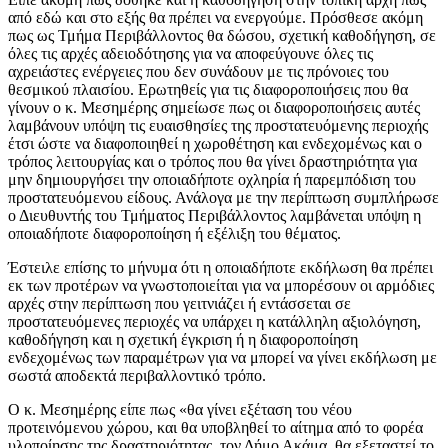
από εδώ και στο εξής θα πρέπει να ενεργούμε. Πρόσθεσε ακόμη
πως ως Τμήμα Περιβάλλοντος θα δώσου, σχετική καθοδήγηση, σε
όλες τις αρχές αδειοδότησης για να αποφεύγουνε όλες τις
αχρειάστες ενέργειες που δεν συνάδουν με τις πρόνοιες του
θεσμικού πλαισίου. Ερωτηθείς για τις διαφοροποιήσεις που θα
γίνουν ο κ. Μεσημέρης σημείωσε πως οι διαφοροποιήσεις αυτές
λαμβάνουν υπόψη τις ευαισθησίες της προστατευόμενης περιοχής
έτσι ώστε να διαφοποιηθεί η χωροθέτηση και ενδεχομένως και ο
τρόπος λειτουργίας και ο τρόπος που θα γίνει δραστηριότητα για
μην δημιουργήσει την οποιαδήποτε οχληρία ή παρεμπόδιση του
προστατευόμενου είδους. Ανάλογα με την περίπτωση συμπλήρωσε
ο Διευθυντής του Τμήματος Περιβάλλοντος λαμβάνεται υπόψη η
οποιαδήποτε διαφοροποίηση ή εξέλιξη του θέματος.
Έστειλε επίσης το μήνυμα ότι η οποιαδήποτε εκδήλωση θα πρέπει
εκ των προτέρων να γνωστοποιείται για να μπορέσουν οι αρμόδιες
αρχές στην περίπτωση που γειτνιάζει ή εντάσσεται σε
προστατευόμενες περιοχές να υπάρχει η κατάλληλη αξιολόγηση,
καθοδήγηση και η σχετική έγκριση ή η διαφοροποίηση
ενδεχομένως των παραμέτρων για να μπορεί να γίνει εκδήλωση με
σωστά αποδεκτά περιβαλλοντικό τρόπο.
Ο κ. Μεσημέρης είπε πως «θα γίνει εξέταση του νέου
προτεινόμενου χώρου, και θα υποβληθεί το αίτημα από το φορέα
υλοποίησης της δραστηριότητας, τον Δήμο Ακάμα, θα εξεταστεί το