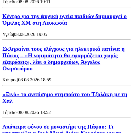
Γήπεδο
|
08.08.2026 19:11
Κέντρο για την ψυχική υγεία παιδιών δημιουργεί ο
Όμιλος XM στη Λευκωσία
Υγεία
|
08.08.2026 19:05
Σκληραίνει τους ελέγχους για ηλεκτρικά πατίνια η
Πάφος – «Η νομιμότητα θα εφαρμόζεται χωρίς
εξαιρέσεις», λέει ο δημαρχεύων, Άγγελος
Ονησιφόρου
Κύπρος
|
08.08.2026 18:59
«Ξινό» το ανεπίσημο ντεμπούτο του Τζολάκη με τη
Χαλ
Γήπεδο
|
08.08.2026 18:52
Απόπειρα φόνου σε μοναστήρι της Πάφου: Τι