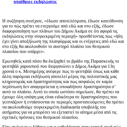
υπαίθριες εκδηλώσεις
Η συζήτηση συνέχισε, «έδωσε αποτελέσματα, έδωσε κατεύθυνση
για το πώς πρέπει να ενεργούμε από εδώ και στο εξής, έδωσε
διαφοροποίηση των πλάνων του Δήμου Ακάμα σε ότι αφορά τις
εκδηλώσεις στην συγκεκριμένη περιοχή» προσθέτοντας πως «ήδη
έχει γίνει αποξήλωση της πλατφόρμας και οι ενέργειες από εδώ και
στο εξής θα ακολουθούν το αυστηρό πλαίσιο του θεσμικού
πλαισίου που υπάρχει».
Ερωτηθείς κατά πόσο θα διεξαχθεί το βράδυ της Παρασκευής το
φεστιβάλ χαρουπιού που διοργανώνει ο Δήμος Ακάμα για 13η
χρονιά ο κ. Μεσημέρης ανέφερε πως το φεστιβάλ όπως και κάθε
άλλη παρόμοια εκδήλωση αποτελεί μέρος της πολιτιστικής μας
κληρονομιάς και δραστηριότητας και πως ασφαλώς σε καμία
περίπτωση δεν απαγορεύεται η οποιαδήποτε δραστηριότητα σ’
αυτό το πλαίσιο. Αυτό το οποίο ωστόσο σημείωσε, θα πρέπει να
έχουμε όλη υπόψη μας είναι ειδικότερα σε δραστηριότητες που
γειτνιάζουν ή εντάσσονται σε περιοχές προστατευόμενες θα πρέπει
να ακολουθούμε συγκεκριμένη διαδικασία υποβολής του
αιτήματος για να μπορέσει να εξεταστεί το αίτημα μέσα από τις
σχετικές πρόνοιες του θεσμικού πλαισίου.
Είπε ακόμη πως δόθηκε και η καθοδήγηση στην τοπική αρχή πώς