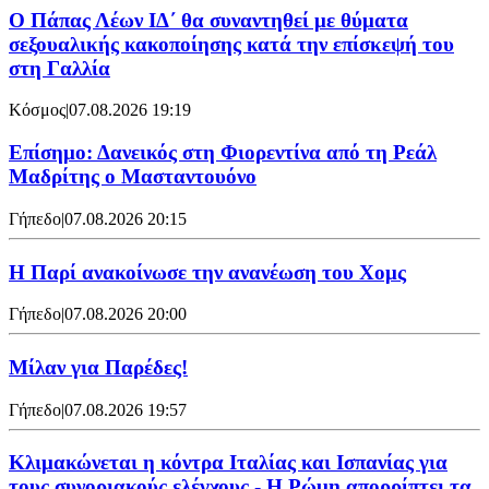
Ο Πάπας Λέων ΙΔ΄ θα συναντηθεί με θύματα
σεξουαλικής κακοποίησης κατά την επίσκεψή του
στη Γαλλία
Κόσμος
|
07.08.2026 19:19
Επίσημο: Δανεικός στη Φιορεντίνα από τη Ρεάλ
Μαδρίτης ο Μασταντουόνο
Γήπεδο
|
07.08.2026 20:15
Η Παρί ανακοίνωσε την ανανέωση του Χομς
Γήπεδο
|
07.08.2026 20:00
Μίλαν για Παρέδες!
Γήπεδο
|
07.08.2026 19:57
Κλιμακώνεται η κόντρα Ιταλίας και Ισπανίας για
τους συνοριακούς ελέγχους - Η Ρώμη απορρίπτει τα