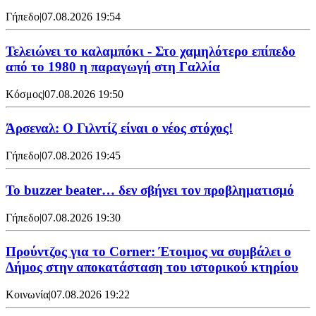
Γήπεδο
|
07.08.2026 19:54
Τελειώνει το καλαμπόκι - Στο χαμηλότερο επίπεδο
από το 1980 η παραγωγή στη Γαλλία
Κόσμος
|
07.08.2026 19:50
Άρσεναλ: Ο Γιλντίζ είναι ο νέος στόχος!
Γήπεδο
|
07.08.2026 19:45
Το buzzer beater… δεν σβήνει τoν προβληματισμό
Γήπεδο
|
07.08.2026 19:30
Προύντζος για το Corner: Έτοιμος να συμβάλει ο
Δήμος στην αποκατάσταση του ιστορικού κτηρίου
Κοινωνία
|
07.08.2026 19:22