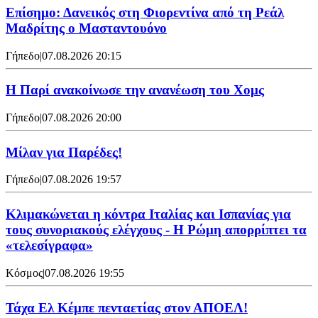
Επίσημο: Δανεικός στη Φιορεντίνα από τη Ρεάλ
Μαδρίτης ο Μασταντουόνο
Γήπεδο
|
07.08.2026 20:15
Η Παρί ανακοίνωσε την ανανέωση του Χομς
Γήπεδο
|
07.08.2026 20:00
Μίλαν για Παρέδες!
Γήπεδο
|
07.08.2026 19:57
Κλιμακώνεται η κόντρα Ιταλίας και Ισπανίας για
τους συνοριακούς ελέγχους - Η Ρώμη απορρίπτει τα
«τελεσίγραφα»
Κόσμος
|
07.08.2026 19:55
Τάχα Ελ Κέμπε πενταετίας στον ΑΠΟΕΛ!