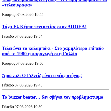
«τελεσίγραφα»
Κόσμος
|
07.08.2026 19:55
Τάχα Ελ Κέμπε πενταετίας στον ΑΠΟΕΛ!
Γήπεδο
|
07.08.2026 19:54
Τελειώνει το καλαμπόκι - Στο χαμηλότερο επίπεδο
από το 1980 η παραγωγή στη Γαλλία
Κόσμος
|
07.08.2026 19:50
Άρσεναλ: Ο Γιλντίζ είναι ο νέος στόχος!
Γήπεδο
|
07.08.2026 19:45
Το buzzer beater… δεν σβήνει τoν προβληματισμό
Γήπεδο
|
07.08.2026 19:30