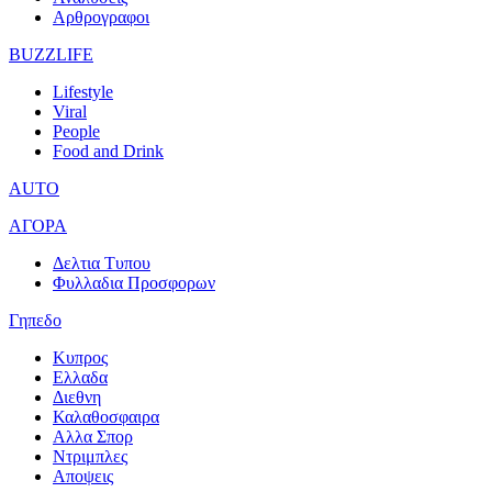
Αρθρογραφοι
BUZZLIFE
Lifestyle
Viral
People
Food and Drink
AUTO
ΑΓΟΡΑ
Δελτια Τυπου
Φυλλαδια Προσφορων
Γηπεδο
Κυπρος
Ελλαδα
Διεθνη
Καλαθοσφαιρα
Αλλα Σπορ
Ντριμπλες
Αποψεις