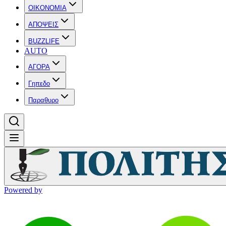
OIKONOMIA
ΑΠΟΨΕΙΣ
BUZZLIFE
AUTO
ΑΓΟΡΑ
Γηπεδο
Παραθυρο
Powered by