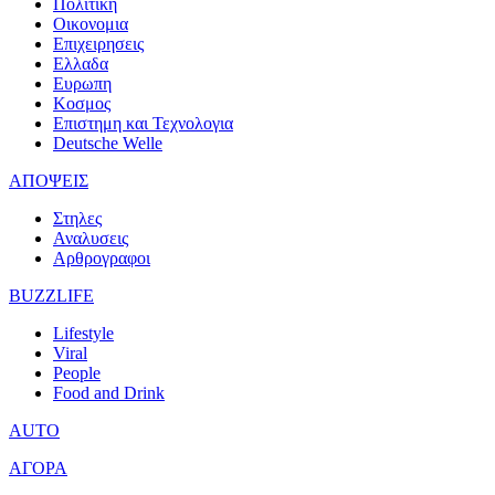
Πολιτικη
Οικονομια
Επιχειρησεις
Ελλαδα
Ευρωπη
Κοσμος
Επιστημη και Τεχνολογια
Deutsche Welle
ΑΠΟΨΕΙΣ
Στηλες
Αναλυσεις
Αρθρογραφοι
BUZZLIFE
Lifestyle
Viral
People
Food and Drink
AUTO
ΑΓΟΡΑ