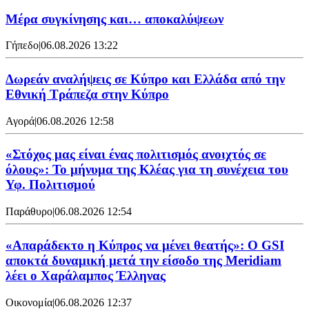
Mέρα συγκίνησης και… αποκαλύψεων
Γήπεδο
|
06.08.2026 13:22
Δωρεάν αναλήψεις σε Κύπρο και Ελλάδα από την
Εθνική Τράπεζα στην Κύπρο
Αγορά
|
06.08.2026 12:58
«Στόχος μας είναι ένας πολιτισμός ανοιχτός σε
όλους»: Το μήνυμα της Κλέας για τη συνέχεια του
Υφ. Πολιτισμού
Παράθυρο
|
06.08.2026 12:54
«Απαράδεκτο η Κύπρος να μένει θεατής»: Ο GSI
αποκτά δυναμική μετά την είσοδο της Meridiam
λέει ο Χαράλαμπος Έλληνας
Οικονομία
|
06.08.2026 12:37