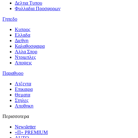
Δελτια Τυπου
Φυλλαδια Προσφορων
Γηπεδο
Κυπρος
Ελλαδα
Διεθνη
Καλαθοσφαιρα
Αλλα Σπορ
Ντριμπλες
Αποψεις
Παραθυρο
Ατζεντα
Επικαιρα
Θεματα
Στηλες
Αποθηκη
Περισσοτερα
Newsletter
«Π» PREMIUM
AUTO