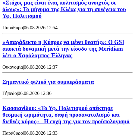
«Στόχος μας είναι ένας πολιτισμός ανοιχτός σε
όλους»: Το μήνυμα της Κλέας για τη συνέχεια του
Υφ. Πολιτισμού
Παράθυρο
|
06.08.2026 12:54
«Απαράδεκτο η Κύπρος να μένει θεατής»: Ο GSI
αποκτά δυναμική μετά την είσοδο της Meridiam
λέει ο Χαράλαμπος Έλληνας
Οικονομία
|
06.08.2026 12:37
Σημαντικό φιλικό για συμπεράσματα
Γήπεδο
|
06.08.2026 12:36
Κασσιανίδου: «Το Υφ. Πολιτισμού απέκτησε
θεσμική ωριμότητα, σαφή προσανατολισμό και
διεθνές κύρος» - Η ευχή της για τον προϋπολογισμό
Παράθυρο
|
06.08.2026 12:33