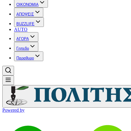
OIKONOMIA
ΑΠΟΨΕΙΣ
BUZZLIFE
AUTO
ΑΓΟΡΑ
Γηπεδο
Παραθυρο
Powered by