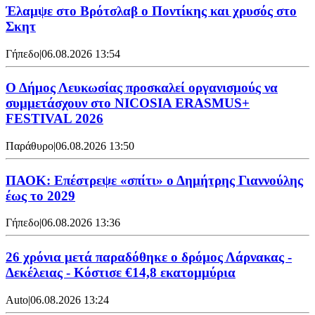
Έλαμψε στο Βρότσλαβ ο Ποντίκης και χρυσός στο
Σκητ
Γήπεδο
|
06.08.2026 13:54
Ο Δήμος Λευκωσίας προσκαλεί οργανισμούς να
συμμετάσχουν στο NICOSIA ERASMUS+
FESTIVAL 2026
Παράθυρο
|
06.08.2026 13:50
ΠΑΟΚ: Επέστρεψε «σπίτι» ο Δημήτρης Γιαννούλης
έως το 2029
Γήπεδο
|
06.08.2026 13:36
26 χρόνια μετά παραδόθηκε ο δρόμος Λάρνακας -
Δεκέλειας - Κόστισε €14,8 εκατομμύρια
Auto
|
06.08.2026 13:24