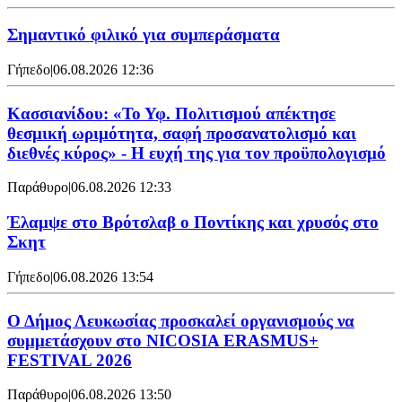
Σημαντικό φιλικό για συμπεράσματα
Γήπεδο
|
06.08.2026 12:36
Κασσιανίδου: «Το Υφ. Πολιτισμού απέκτησε
θεσμική ωριμότητα, σαφή προσανατολισμό και
διεθνές κύρος» - Η ευχή της για τον προϋπολογισμό
Παράθυρο
|
06.08.2026 12:33
Έλαμψε στο Βρότσλαβ ο Ποντίκης και χρυσός στο
Σκητ
Γήπεδο
|
06.08.2026 13:54
Ο Δήμος Λευκωσίας προσκαλεί οργανισμούς να
συμμετάσχουν στο NICOSIA ERASMUS+
FESTIVAL 2026
Παράθυρο
|
06.08.2026 13:50