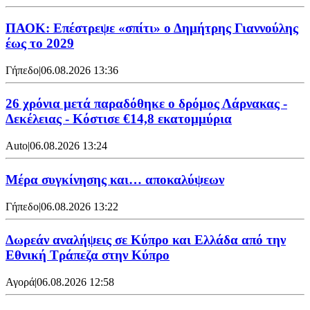
ΠΑΟΚ: Επέστρεψε «σπίτι» ο Δημήτρης Γιαννούλης
έως το 2029
Γήπεδο
|
06.08.2026 13:36
26 χρόνια μετά παραδόθηκε ο δρόμος Λάρνακας -
Δεκέλειας - Κόστισε €14,8 εκατομμύρια
Auto
|
06.08.2026 13:24
Mέρα συγκίνησης και… αποκαλύψεων
Γήπεδο
|
06.08.2026 13:22
Δωρεάν αναλήψεις σε Κύπρο και Ελλάδα από την
Εθνική Τράπεζα στην Κύπρο
Αγορά
|
06.08.2026 12:58