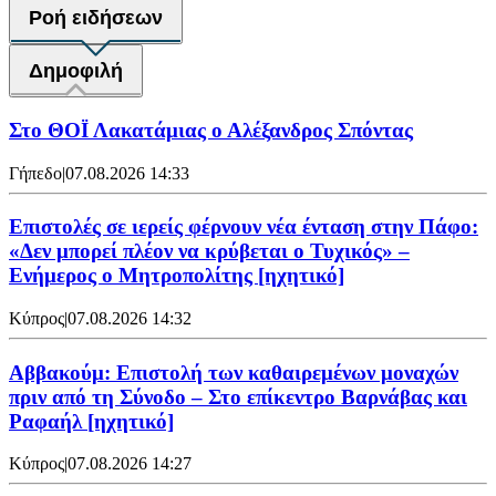
Ροή ειδήσεων
Δημοφιλή
Στο ΘΟΪ Λακατάμιας ο Αλέξανδρος Σπόντας
Γήπεδο
|
07.08.2026 14:33
Επιστολές σε ιερείς φέρνουν νέα ένταση στην Πάφο:
«Δεν μπορεί πλέον να κρύβεται ο Τυχικός» –
Ενήμερος ο Μητροπολίτης [ηχητικό]
Κύπρος
|
07.08.2026 14:32
Αββακούμ: Επιστολή των καθαιρεμένων μοναχών
πριν από τη Σύνοδο – Στο επίκεντρο Βαρνάβας και
Ραφαήλ [ηχητικό]
Κύπρος
|
07.08.2026 14:27