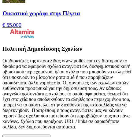
Οικιστικό χωράφι στην Πέγεια
€ 55,000
Πολιτική Δημοσίευσης Σχολίων
Οι ιδιοκτήτες της ιστοσελίδας www.politis.com.cy διατηρούν το
δικαίωμα να αφαιρούν σχόλια αναγνωστών, δυσφημιστικού και/ή
υβριστικού περιεχομένου, ή/και σχόλια που μπορούν να εκληφθεί
ότι υποκινούν το μίσος/τον ρατσισμό ή που παραβιάζουν
οποιαδήποτε άλλη νομοθεσία. Οι συντάκτες των σχολίων αυτών
ευθύνονται προσωπικά για την δημοσίευση τους. Αν κάποιος
αναγνώστης/συντάκτης σχολίου, το οποίο αφαιρείται, θεωρεί ότι
έχει στοιχεία που αποδεικνύουν το αληθές του περιεχομένου του,
μπορεί να τα αποστείλει στην διεύθυνση της ιστοσελίδας για να
διερευνηθούν. Προτρέπουμε τους αναγνώστες μας να κάνουν
report / flag σχόλια που πιστεύουν ότι παραβιάζουν τους πιο πάνω
κανόνες. Σχόλια που περιέχουν URL / links σε οποιαδήποτε
σελίδα, δεν δημοσιεύονται αυτόματα.