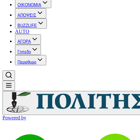
OIKONOMIA
ΑΠΟΨΕΙΣ
BUZZLIFE
AUTO
ΑΓΟΡΑ
Γηπεδο
Παραθυρο
Powered by