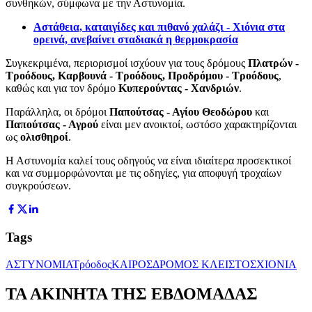
συνθηκών, σύμφωνα με την Αστυνομία.
Αστάθεια, καταιγίδες και πιθανό χαλάζι - Χιόνια στα
ορεινά, ανεβαίνει σταδιακά η θερμοκρασία
Συγκεκριμένα, περιορισμοί ισχύουν για τους δρόμους
Πλατρών -
Τροόδους, Καρβουνά - Τροόδους, Προδρόμου - Τροόδους
,
καθώς και για τον δρόμο
Κυπερούντας - Χανδριών
.
Παράλληλα, οι δρόμοι
Παπούτσας - Αγίου Θεοδώρου
και
Παπούτσας - Αγρού
είναι μεν ανοικτοί, ωστόσο χαρακτηρίζονται
ως
ολισθηροί
.
Η Αστυνομία καλεί τους οδηγούς να είναι ιδιαίτερα προσεκτικοί
και να συμμορφώνονται με τις οδηγίες, για αποφυγή τροχαίων
συγκρούσεων.
Tags
ΑΣΤΥΝΟΜΙΑ
Τρόοδος
ΚΑΙΡΟΣ
ΔΡΟΜΟΣ ΚΛΕΙΣΤΟΣ
ΧΙΟΝΙΑ
ΤΑ ΑΚΙΝΗΤΑ ΤΗΣ ΕΒΔΟΜΑΔΑΣ