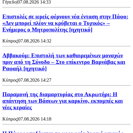
Γήπεδο
|
07.08.2026 14:33
Επιστολές σε ιερείς φέρνουν νέα ένταση στην Πάφο:
«Δεν μπορεί πλέον να κρύβεται ο Τυχικός» –
Ενήμερος ο Μητροπολίτης [ηχητικό]
Κύπρος
|
07.08.2026 14:32
Αββακούμ: Επιστολή των καθαιρεμένων μοναχών
πριν από τη Σύνοδο – Στο επίκεντρο Βαρνάβας και
Ραφαήλ [ηχητικό]
Κύπρος
|
07.08.2026 14:27
Παραμονή της διαμαρτυρίας στο Ακρωτήρι: Η
απάντηση των Βάσεων για καρκίνο, εκπομπές και
νέες κεραίες
Κύπρος
|
07.08.2026 14:18