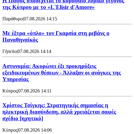
Η Πάφος υποδέχεται το κορυφαίο λυρικό γεγονός
της Κύπρου με το «L'Elisir d'Amore»
Παράθυρο
|
07.08.2026 14:15
Mε έξτρα «όπλο» τον Γκαρσία στη ρεβάνς ο
Παναθηναϊκός
Γήπεδο
|
07.08.2026 14:14
Αστυνομία: Ακυρώνει έξι προκηρύξεις
εξειδικευμένων θέσεων - Άλλαξαν οι ανάγκες της
Υπηρεσίας
Κύπρος
|
07.08.2026 14:11
Χρίστος Τσίγκης: Στρατηγικής σημασίας η
ηλεκτρική διασύνδεση, αλλά χρειάζεται σαφές
σχέδιο [ηχητικό]
Κύπρος
|
07.08.2026 14:06