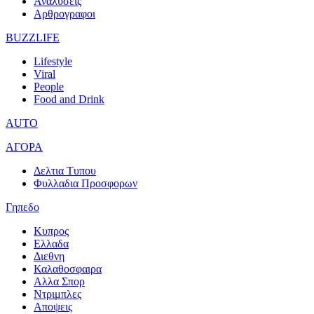
Αναλυσεις
Αρθρογραφοι
BUZZLIFE
Lifestyle
Viral
People
Food and Drink
AUTO
ΑΓΟΡΑ
Δελτια Τυπου
Φυλλαδια Προσφορων
Γηπεδο
Κυπρος
Ελλαδα
Διεθνη
Καλαθοσφαιρα
Αλλα Σπορ
Ντριμπλες
Αποψεις