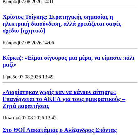
Κύπρος
|
07.08.2026 14:11
Χρίστος Τσίγκης: Στρατηγικής σημασίας η
ηλεκτρική διασύνδεση, αλλά χρειάζεται σαφές
σχέδιο [ηχητικό]
Κύπρος
|
07.08.2026 14:06
Κέρκεζ: «Είμαι σίγουρος μια μέρα, να είμαστε πάλι
μαζί»
Γήπεδο
|
07.08.2026 13:49
«Διορίστηκαν χωρίς καν να κάνουν αίτηση»:
Επανέρχεται το ΑΚΕΛ για τους ημικρατικούς –
Ζητά παραιτήσεις
Πολιτική
|
07.08.2026 13:42
Στο ΘΟΪ Λακατάμιας ο Αλέξανδρος Σπόντας