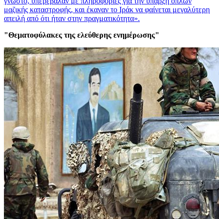
γνωστό, υπερέβαλαν με πληροφορίες για την ύπαρξη όπλων
μαζικής καταστροφής, και έκαναν το Ιράκ να φαίνεται μεγαλύτερη
απειλή από ότι ήταν στην πραγματικότητα».
"Θεματοφύλακες της ελεύθερης ενημέρωσης"