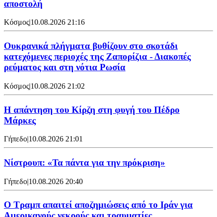
αποστολή
Κόσμος
|
10.08.2026 21:16
Ουκρανικά πλήγματα βυθίζουν στο σκοτάδι
κατεχόμενες περιοχές της Ζαπορίζια - Διακοπές
ρεύματος και στη νότια Ρωσία
Κόσμος
|
10.08.2026 21:02
Η απάντηση του Κίρζη στη φυγή του Πέδρο
Μάρκες
Γήπεδο
|
10.08.2026 21:01
Νίστρουπ: «Τα πάντα για την πρόκριση»
Γήπεδο
|
10.08.2026 20:40
Ο Τραμπ απαιτεί αποζημιώσεις από το Ιράν για
Αμερικανούς νεκρούς και τραυματίες