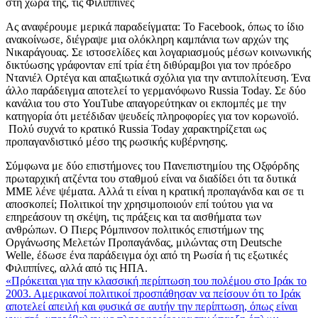
στη χώρα της, τις Φιλιππίνες
Ας αναφέρουμε μερικά παραδείγματα: Το Facebook, όπως το ίδιο
ανακοίνωσε, διέγραψε μια ολόκληρη καμπάνια των αρχών της
Νικαράγουας. Σε ιστοσελίδες και λογαριασμούς μέσων κοινωνικής
δικτύωσης γράφονταν επί τρία έτη διθύραμβοι για τον πρόεδρο
Ντανιέλ Ορτέγα και απαξιωτικά σχόλια για την αντιπολίτευση. Ένα
άλλο παράδειγμα αποτελεί το γερμανόφωνο Russia Today. Σε δύο
κανάλια του στο YouTube απαγορεύτηκαν οι εκπομπές με την
κατηγορία ότι μετέδιδαν ψευδείς πληροφορίες για τον κορωνοϊό.
Πολύ συχνά το κρατικό Russia Today χαρακτηρίζεται ως
προπαγανδιστικό μέσο της ρωσικής κυβέρνησης.
Σύμφωνα με δύο επιστήμονες του Πανεπιστημίου της Οξφόρδης
πρωταρχική ατζέντα του σταθμού είναι να διαδίδει ότι τα δυτικά
ΜΜΕ λένε ψέματα. Αλλά τι είναι η κρατική προπαγάνδα και σε τι
αποσκοπεί; Πολιτικοί την χρησιμοποιούν επί τούτου για να
επηρεάσουν τη σκέψη, τις πράξεις και τα αισθήματα των
ανθρώπων. Ο Πιερς Ρόμπινσον πολιτικός επιστήμων της
Οργάνωσης Μελετών Προπαγάνδας, μιλώντας στη Deutsche
Welle, έδωσε ένα παράδειγμα όχι από τη Ρωσία ή τις εξωτικές
Φιλιππίνες, αλλά από τις ΗΠΑ.
«Πρόκειται για την κλασσική περίπτωση του πολέμου στο Ιράκ το
2003. Αμερικανοί πολιτικοί προσπάθησαν να πείσουν ότι το Ιράκ
αποτελεί απειλή και φυσικά σε αυτήν την περίπτωση, όπως είναι