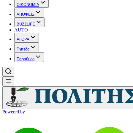
OIKONOMIA
ΑΠΟΨΕΙΣ
BUZZLIFE
AUTO
ΑΓΟΡΑ
Γηπεδο
Παραθυρο
Powered by