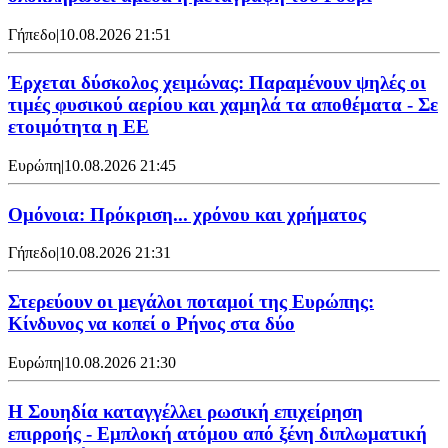
Γήπεδο
|
10.08.2026 21:51
Έρχεται δύσκολος χειμώνας: Παραμένουν ψηλές οι
τιμές φυσικού αερίου και χαμηλά τα αποθέματα - Σε
ετοιμότητα η ΕΕ
Ευρώπη
|
10.08.2026 21:45
Ομόνοια: Πρόκριση... χρόνου και χρήματος
Γήπεδο
|
10.08.2026 21:31
Στερεύουν οι μεγάλοι ποταμοί της Ευρώπης:
Κίνδυνος να κοπεί ο Ρήνος στα δύο
Ευρώπη
|
10.08.2026 21:30
Η Σουηδία καταγγέλλει ρωσική επιχείρηση
επιρροής - Εμπλοκή ατόμου από ξένη διπλωματική