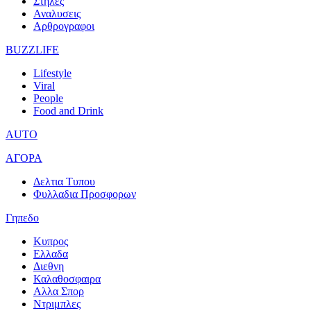
Στηλες
Αναλυσεις
Αρθρογραφοι
BUZZLIFE
Lifestyle
Viral
People
Food and Drink
AUTO
ΑΓΟΡΑ
Δελτια Τυπου
Φυλλαδια Προσφορων
Γηπεδο
Κυπρος
Ελλαδα
Διεθνη
Καλαθοσφαιρα
Αλλα Σπορ
Ντριμπλες