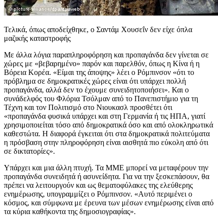
Τελικά, όπως αποδείχθηκε, ο Σαντάμ Χουσεΐν δεν είχε όπλα
μαζικής καταστροφής
Με άλλα λόγια παραπληροφόρηση και προπαγάνδα δεν γίνεται σε
χώρες με «βεβαρημένο» παρόν και παρελθόν, όπως η Κίνα ή η
Βόρεια Κορέα. «Είμαι της άποψης» λέει ο Ρόμπινσον «ότι το
πρόβλημα σε δημοκρατικές χώρες είναι ότι υπάρχει πολλή
προπαγάνδα, αλλά δεν το έχουμε συνειδητοποιήσει». Και ο
συνάδελφός του Φλόρια Τσόλμαν από το Πανεπιστήμιο για τη
Τέχνη και τον Πολιτισμό στο Νιουκασλ προσθέτει ότι
«προπαγάνδα φυσικά υπάρχει και στη Γερμανία ή τις ΗΠΑ, γιατί
χρησιμοποιείται τόσο από δημοκρατικά όσο και από ολοκληρωτικά
καθεστώτα. Η διαφορά έγκειται ότι στα δημοκρατικά πολιτεύματα
η πρόσβαση στην πληροφόρηση είναι αισθητά πιο εύκολη από ότι
σε δικτατορίες».
Υπάρχει και μια άλλη πτυχή. Τα ΜΜΕ μπορεί να μεταφέρουν την
προπαγάνδα συνειδητά ή ασυνείδητα. Για να την ξεσκεπάσουν, θα
πρέπει να λειτουργούν και ως θεματοφύλακες της ελεύθερης
ενημέρωσης, υπογραμμίζει ο Ρόμπινσον. «Αυτό περιμένει ο
κόσμος, και σύμφωνα με έρευνα των μέσων ενημέρωσης είναι από
τα κύρια καθήκοντα της δημοσιογραφίας».