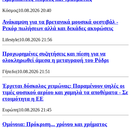
Κόσμος
|
10.08.2026 20:40
Ανάκαμψη για τα βρετανικά μουσικά φεστιβάλ -
Ρεκόρ πωλήσεων αλλά και δεκάδες ακυρώσεις
Lifestyle
|
10.08.2026 21:56
Προχωρημένες συζητήσεις και πίεση για να
ολοκληρωθεί άμεσα η μεταγραφή του Ρόδρι
Γήπεδο
|
10.08.2026 21:51
Έρχεται δύσκολος χειμώνας: Παραμένουν ψηλές οι
τιμές φυσικού αερίου και χαμηλά τα αποθέματα - Σε
ετοιμότητα η ΕΕ
Ευρώπη
|
10.08.2026 21:45
Ομόνοια: Πρόκριση... χρόνου και χρήματος