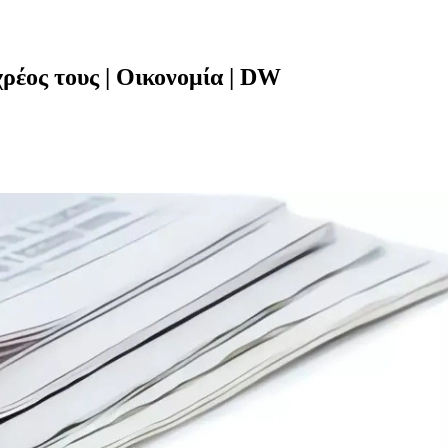
χρέος τους | Οικονομία | DW