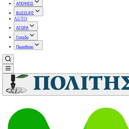
ΑΠΟΨΕΙΣ
BUZZLIFE
AUTO
ΑΓΟΡΑ
Γηπεδο
Παραθυρο