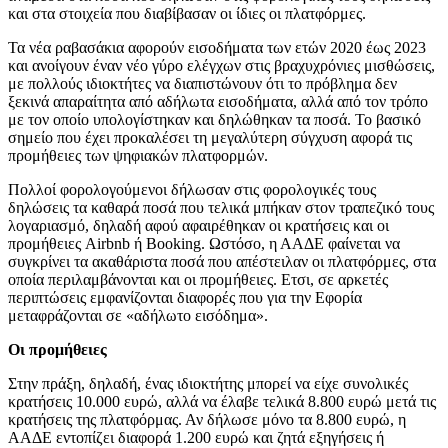
και στα στοιχεία που διαβίβασαν οι ίδιες οι πλατφόρμες.
Τα νέα ραβασάκια αφορούν εισοδήματα των ετών 2020 έως 2023
και ανοίγουν έναν νέο γύρο ελέγχων στις βραχυχρόνιες μισθώσεις,
με πολλούς ιδιοκτήτες να διαπιστώνουν ότι το πρόβλημα δεν
ξεκινά απαραίτητα από αδήλωτα εισοδήματα, αλλά από τον τρόπο
με τον οποίο υπολογίστηκαν και δηλώθηκαν τα ποσά. Το βασικό
σημείο που έχει προκαλέσει τη μεγαλύτερη σύγχυση αφορά τις
προμήθειες των ψηφιακών πλατφορμών.
Πολλοί φορολογούμενοι δήλωσαν στις φορολογικές τους
δηλώσεις τα καθαρά ποσά που τελικά μπήκαν στον τραπεζικό τους
λογαριασμό, δηλαδή αφού αφαιρέθηκαν οι κρατήσεις και οι
προμήθειες Airbnb ή Booking. Ωστόσο, η ΑΑΔΕ φαίνεται να
συγκρίνει τα ακαθάριστα ποσά που απέστειλαν οι πλατφόρμες, στα
οποία περιλαμβάνονται και οι προμήθειες. Eτσι, σε αρκετές
περιπτώσεις εμφανίζονται διαφορές που για την Eφορία
μεταφράζονται σε «αδήλωτο εισόδημα».
Oι προμήθειες
Στην πράξη, δηλαδή, ένας ιδιοκτήτης μπορεί να είχε συνολικές
κρατήσεις 10.000 ευρώ, αλλά να έλαβε τελικά 8.800 ευρώ μετά τις
κρατήσεις της πλατφόρμας. Αν δήλωσε μόνο τα 8.800 ευρώ, η
ΑΑΔΕ εντοπίζει διαφορά 1.200 ευρώ και ζητά εξηγήσεις ή