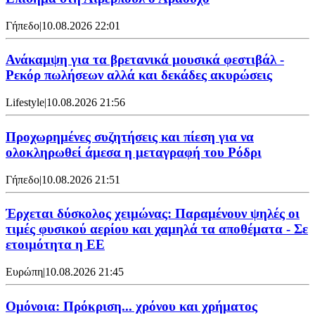
Γήπεδο
|
10.08.2026 22:01
Ανάκαμψη για τα βρετανικά μουσικά φεστιβάλ -
Ρεκόρ πωλήσεων αλλά και δεκάδες ακυρώσεις
Lifestyle
|
10.08.2026 21:56
Προχωρημένες συζητήσεις και πίεση για να
ολοκληρωθεί άμεσα η μεταγραφή του Ρόδρι
Γήπεδο
|
10.08.2026 21:51
Έρχεται δύσκολος χειμώνας: Παραμένουν ψηλές οι
τιμές φυσικού αερίου και χαμηλά τα αποθέματα - Σε
ετοιμότητα η ΕΕ
Ευρώπη
|
10.08.2026 21:45
Ομόνοια: Πρόκριση... χρόνου και χρήματος