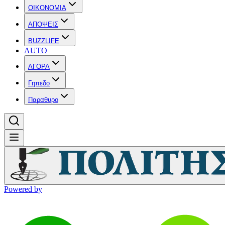
OIKONOMIA
ΑΠΟΨΕΙΣ
BUZZLIFE
AUTO
ΑΓΟΡΑ
Γηπεδο
Παραθυρο
Powered by