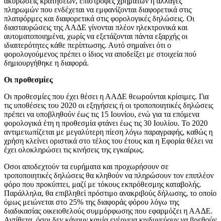
ακυρώσεις κρατήσεων, επιστροφές χρημάτων ή αλλαγές
πληρωμών που ενδέχεται να εμφανίζονται διαφορετικά στις
πλατφόρμες και διαφορετικά στις φορολογικές δηλώσεις. Οι
διασταυρώσεις της ΑΑΔΕ γίνονται πλέον ηλεκτρονικά και
αυτοματοποιημένα, χωρίς να εξετάζονται πάντα εξαρχής οι
ιδιαιτερότητες κάθε περίπτωσης. Αυτό σημαίνει ότι ο
φορολογούμενος πρέπει ο ίδιος να αποδείξει με στοιχεία πού
δημιουργήθηκε η διαφορά.
Οι προθεσμίες
Οι προθεσμίες που έχει θέσει η ΑΑΔΕ θεωρούνται κρίσιμες. Για
τις υποθέσεις του 2020 οι εξηγήσεις ή οι τροποποιητικές δηλώσεις
πρέπει να υποβληθούν έως τις 15 Ιουνίου, ενώ για τα επόμενα
φορολογικά έτη η προθεσμία φτάνει έως τις 30 Ιουλίου. Το 2020
αντιμετωπίζεται με μεγαλύτερη πίεση λόγω παραγραφής, καθώς η
χρήση κλείνει οριστικά στο τέλος του έτους και η Εφορία θέλει να
έχει ολοκληρώσει τις κινήσεις της εγκαίρως.
Οσοι αποδεχτούν τα ευρήματα και προχωρήσουν σε
τροποποιητικές δηλώσεις θα κληθούν να πληρώσουν τον επιπλέον
φόρο που προκύπτει, μαζί με τόκους εκπρόθεσμης καταβολής.
Παράλληλα, θα επιβληθεί πρόστιμο ανακριβούς δήλωσης, το οποίο
όμως μειώνεται στο 25% της διαφοράς φόρου λόγω της
διαδικασίας οικειοθελούς συμμόρφωσης που εφαρμόζει η ΑΑΔΕ.
Αντίθετα, όσοι δεν κάνουν καμία ενέργεια κινδυνεύουν να βρεθούν