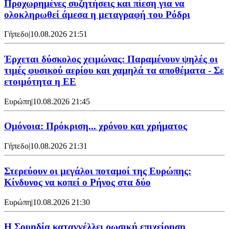
Προχωρημένες συζητήσεις και πίεση για να
ολοκληρωθεί άμεσα η μεταγραφή του Ρόδρι
Γήπεδο
|
10.08.2026 21:51
Έρχεται δύσκολος χειμώνας: Παραμένουν ψηλές οι
τιμές φυσικού αερίου και χαμηλά τα αποθέματα - Σε
ετοιμότητα η ΕΕ
Ευρώπη
|
10.08.2026 21:45
Ομόνοια: Πρόκριση... χρόνου και χρήματος
Γήπεδο
|
10.08.2026 21:31
Στερεύουν οι μεγάλοι ποταμοί της Ευρώπης:
Κίνδυνος να κοπεί ο Ρήνος στα δύο
Ευρώπη
|
10.08.2026 21:30
Η Σουηδία καταγγέλλει ρωσική επιχείρηση