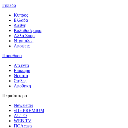
Γηπεδο
Κυπρος
Ελλαδα
Διεθνη
Καλαθοσφαιρα
Αλλα Σπορ
Ντριμπλες
Αποψεις
Παραθυρο
Ατζεντα
Επικαιρα
Θεματα
Στηλες
Αποθηκη
Περισσοτερα
Newsletter
«Π» PREMIUM
AUTO
WEB TV
ΠΟΛcasts