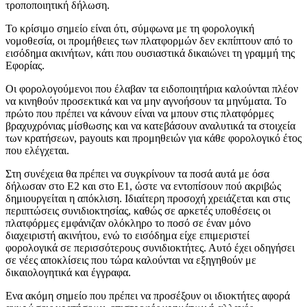
τροποποιητική δήλωση.
Το κρίσιμο σημείο είναι ότι, σύμφωνα με τη φορολογική
νομοθεσία, οι προμήθειες των πλατφορμών δεν εκπίπτουν από το
εισόδημα ακινήτων, κάτι που ουσιαστικά δικαιώνει τη γραμμή της
Eφορίας.
Οι φορολογούμενοι που έλαβαν τα ειδοποιητήρια καλούνται πλέον
να κινηθούν προσεκτικά και να μην αγνοήσουν τα μηνύματα. Το
πρώτο που πρέπει να κάνουν είναι να μπουν στις πλατφόρμες
βραχυχρόνιας μίσθωσης και να κατεβάσουν αναλυτικά τα στοιχεία
των κρατήσεων, payouts και προμηθειών για κάθε φορολογικό έτος
που ελέγχεται.
Στη συνέχεια θα πρέπει να συγκρίνουν τα ποσά αυτά με όσα
δήλωσαν στο Ε2 και στο Ε1, ώστε να εντοπίσουν πού ακριβώς
δημιουργείται η απόκλιση. Ιδιαίτερη προσοχή χρειάζεται και στις
περιπτώσεις συνιδιοκτησίας, καθώς σε αρκετές υποθέσεις οι
πλατφόρμες εμφάνιζαν ολόκληρο το ποσό σε έναν μόνο
διαχειριστή ακινήτου, ενώ το εισόδημα είχε επιμεριστεί
φορολογικά σε περισσότερους συνιδιοκτήτες. Αυτό έχει οδηγήσει
σε νέες αποκλίσεις που τώρα καλούνται να εξηγηθούν με
δικαιολογητικά και έγγραφα.
Ενα ακόμη σημείο που πρέπει να προσέξουν οι ιδιοκτήτες αφορά