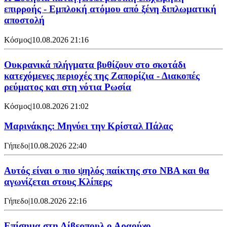
επιρροής - Εμπλοκή ατόμου από ξένη διπλωματική
αποστολή
Κόσμος
|
10.08.2026 21:16
Ουκρανικά πλήγματα βυθίζουν στο σκοτάδι
κατεχόμενες περιοχές της Ζαπορίζια - Διακοπές
ρεύματος και στη νότια Ρωσία
Κόσμος
|
10.08.2026 21:02
Μαρινάκης: Μηνύει την Κρίσταλ Πάλας
Γήπεδο
|
10.08.2026 22:40
Αυτός είναι ο πιο ψηλός παίκτης στο NBA και θα
αγωνίζεται στους Κλίπερς
Γήπεδο
|
10.08.2026 22:16
Επίσημα στη Λίβερπουλ ο Αραούχο