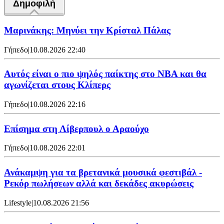
Δημοφιλή
Μαρινάκης: Μηνύει την Κρίσταλ Πάλας
Γήπεδο
|
10.08.2026 22:40
Αυτός είναι ο πιο ψηλός παίκτης στο NBA και θα
αγωνίζεται στους Κλίπερς
Γήπεδο
|
10.08.2026 22:16
Επίσημα στη Λίβερπουλ ο Αραούχο
Γήπεδο
|
10.08.2026 22:01
Ανάκαμψη για τα βρετανικά μουσικά φεστιβάλ -
Ρεκόρ πωλήσεων αλλά και δεκάδες ακυρώσεις
Lifestyle
|
10.08.2026 21:56