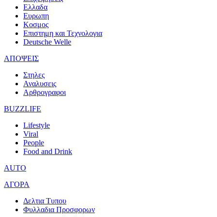
Ελλαδα
Ευρωπη
Κοσμος
Επιστημη και Τεχνολογια
Deutsche Welle
ΑΠΟΨΕΙΣ
Στηλες
Αναλυσεις
Αρθρογραφοι
BUZZLIFE
Lifestyle
Viral
People
Food and Drink
AUTO
ΑΓΟΡΑ
Δελτια Τυπου
Φυλλαδια Προσφορων