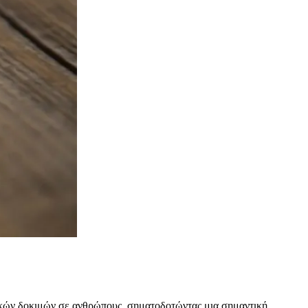
ινικών δοκιμών σε ανθρώπους, σηματοδοτώντας μια σημαντική