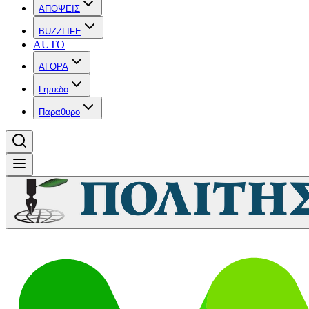
ΑΠΟΨΕΙΣ
BUZZLIFE
AUTO
ΑΓΟΡΑ
Γηπεδο
Παραθυρο