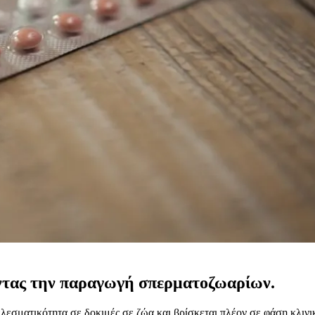
οντας την παραγωγή σπερματοζωαρίων.
τελεσματικότητα σε δοκιμές σε ζώα και βρίσκεται πλέον σε φάση κλ