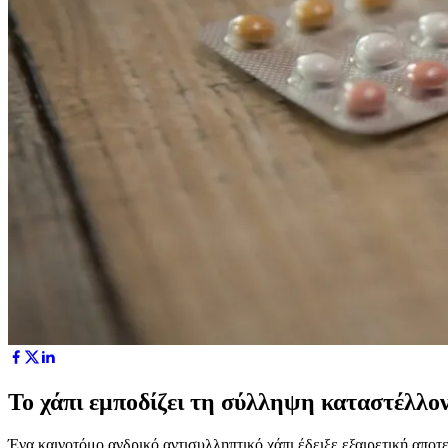
Το χάπι εμποδίζει τη σύλληψη καταστέλλ
Ένα καινοτόμο ανδρικό αντισυλληπτικό χάπι έδειξε εξαιρετική απο