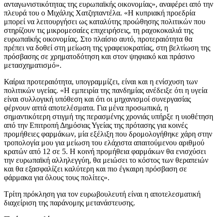
ανταγωνιστικότητας της ευρωπαϊκής οικονομίας», αναφέρει από την
πλευρά του ο Μιχάλης Χατζηπαντέλα. «Η κυπριακή προεδρία
μπορεί να λειτουργήσει ως καταλύτης προώθησης πολιτικών που
στηρίζουν τις μικρομεσαίες επιχειρήσεις, τη ραχοκοκαλιά της
ευρωπαϊκής οικονομίας. Στο πλαίσιο αυτό, προτεραιότητα θα
πρέπει να δοθεί στη μείωση της γραφειοκρατίας, στη βελτίωση της
πρόσβασης σε χρηματοδότηση και στον ψηφιακό και πράσινο
μετασχηματισμό».
Καίρια προτεραιότητα, υπογραμμίζει, είναι και η ενίσχυση των
πολιτικών υγείας. «Η εμπειρία της πανδημίας ανέδειξε ότι η υγεία
είναι συλλογική υπόθεση και ότι οι μηχανισμοί συνεργασίας
φέρνουν απτά αποτελέσματα. Για μένα προσωπικά, η
σημαντικότερη στιγμή της περασμένης χρονιάς υπήρξε η υιοθέτηση
από την Επιτροπή Δημόσιας Υγείας της πρότασης για κοινές
προμήθειες φαρμάκων, μία εξέλιξη που δρομολογήθηκε χάρη στην
τροπολογία μου για μείωση του ελάχιστα απαιτούμενου αριθμού
κρατών από 12 σε 5. Η κοινή προμήθεια φαρμάκων θα ενισχύσει
την ευρωπαϊκή αλληλεγγύη, θα μειώσει το κόστος των θεραπειών
και θα εξασφαλίζει καλύτερη και πιο έγκαιρη πρόσβαση σε
φάρμακα για όλους τους πολίτες».
Τρίτη πρόκληση για τον ευρωβουλευτή είναι η αποτελεσματική
διαχείριση της παράνομης μετανάστευσης.