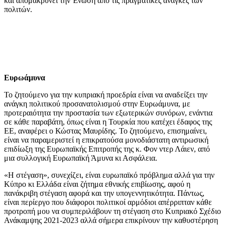
και απομακρύνει την Ένωση από τις πραγματικές ανάγκες των
πολιτών.
Ευρωάμυνα
Το ζητούμενο για την κυπριακή προεδρία είναι να αναδείξει την
ανάγκη πολιτικού προσανατολισμού στην Ευρωάμυνα, με
προτεραιότητα την προστασία των εξωτερικών συνόρων, ενάντια
σε κάθε παραβάτη, όπως είναι η Τουρκία που κατέχει έδαφος της
ΕΕ, αναφέρει ο Κώστας Μαυρίδης. Το ζητούμενο, επισημαίνει,
είναι να παραμεριστεί η επικρατούσα μονοδιάστατη αντιρωσική
επιδίωξη της Ευρωπαϊκής Επιτροπής της κ. Φον ντερ Λάιεν, από
μια συλλογική Ευρωπαϊκή Άμυνα κι Ασφάλεια.
«Η στέγαση», συνεχίζει, είναι ευρωπαϊκό πρόβλημα αλλά για την
Κύπρο κι Ελλάδα είναι ζήτημα εθνικής επιβίωσης, αφού η
πανάκριβη στέγαση αφορά και την υπογεννητικότητα. Πάντως,
είναι περίεργο που διάφοροι πολιτικοί αρμόδιοι απέρριπταν κάθε
προτροπή μου να συμπεριλάβουν τη στέγαση στο Κυπριακό Σχέδιο
Ανάκαμψης 2021-2023 αλλά σήμερα επικρίνουν την καθυστέρηση