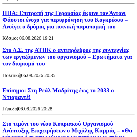
ΗΠΑ: Επιτροπή της Γερουσίας έκρινε τον Άντονι
Φάουτσι ένοχο για περιφρόνηση του Κογκρέσου –
Ανοίγει ο δρόμος για ποινική παραπομπή του
Κόσμος
|
06.08.2026 19:21
Στο Δ.Σ. της ΑΤΗΚ ο αντιπρόεδρος της συντεχνίας
των εργαζόμενων του οργανισμού – Ερωτήματα για
τον διορισμό του
Πολιτική
|
06.08.2026 20:35
Επίσημο: Στη Ρεάλ Μαδρίτης έως το 2033 ο
Ντιομαντέ!
Γήπεδο
|
06.08.2026 20:28
Στο τιμόνι του νέου Κυπριακού Οργανισμού
Ανάπτυξης Επιχειρήσεων ο Μιχάλης Καμμάς – «Θα