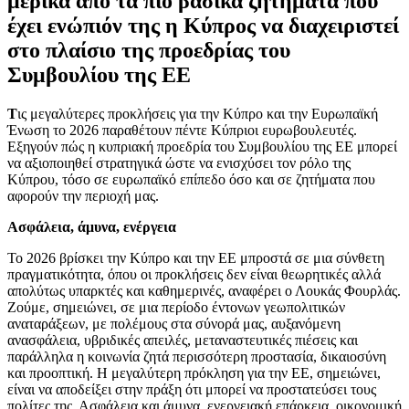
μερικά από τα πιο βασικά ζητήματα που
έχει ενώπιόν της η Κύπρος να διαχειριστεί
στο πλαίσιο της προεδρίας του
Συμβουλίου της ΕΕ
Τ
ις μεγαλύτερες προκλήσεις για την Κύπρο και την Ευρωπαϊκή
Ένωση το 2026 παραθέτουν πέντε Κύπριοι ευρωβουλευτές.
Εξηγούν πώς η κυπριακή προεδρία του Συμβουλίου της ΕΕ μπορεί
να αξιοποιηθεί στρατηγικά ώστε να ενισχύσει τον ρόλο της
Κύπρου, τόσο σε ευρωπαϊκό επίπεδο όσο και σε ζητήματα που
αφορούν την περιοχή μας.
Ασφάλεια, άμυνα, ενέργεια
Το 2026 βρίσκει την Κύπρο και την ΕΕ μπροστά σε μια σύνθετη
πραγματικότητα, όπου οι προκλήσεις δεν είναι θεωρητικές αλλά
απολύτως υπαρκτές και καθημερινές, αναφέρει ο Λουκάς Φουρλάς.
Ζούμε, σημειώνει, σε μια περίοδο έντονων γεωπολιτικών
αναταράξεων, με πολέμους στα σύνορά μας, αυξανόμενη
ανασφάλεια, υβριδικές απειλές, μεταναστευτικές πιέσεις και
παράλληλα η κοινωνία ζητά περισσότερη προστασία, δικαιοσύνη
και προοπτική. Η μεγαλύτερη πρόκληση για την ΕΕ, σημειώνει,
είναι να αποδείξει στην πράξη ότι μπορεί να προστατεύσει τους
πολίτες της. Ασφάλεια και άμυνα, ενεργειακή επάρκεια, οικονομική