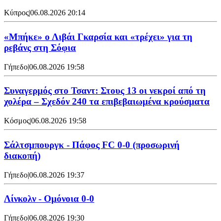
Κύπρος
|
06.08.2026 20:14
«Μπήκε» ο Λιβάι Γκαρσία και «τρέχει» για τη
ρεβάνς στη Σόφια
Γήπεδο
|
06.08.2026 19:58
Συναγερμός στο Τσαντ: Στους 13 οι νεκροί από τη
χολέρα – Σχεδόν 240 τα επιβεβαιωμένα κρούσματα
Κόσμος
|
06.08.2026 19:58
Σάλτσμπουργκ - Πάφος FC 0-0 (προσωρινή
διακοπή)
Γήπεδο
|
06.08.2026 19:37
Λίνκολν - Ομόνοια 0-0
Γήπεδο
|
06.08.2026 19:30