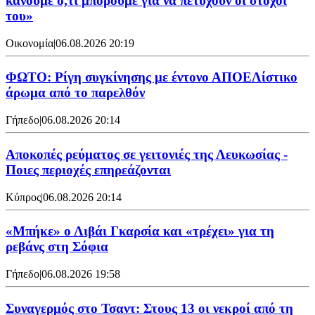
κάνουμε ό,τι μπορούμε για να πετύχουν οι στόχοι
του»
Οικονομία
|
06.08.2026 20:19
ΦΩΤΟ: Ρίγη συγκίνησης με έντονο ΑΠΟΕΛίστικο
άρωμα από το παρελθόν
Γήπεδο
|
06.08.2026 20:14
Αποκοπές ρεύματος σε γειτονιές της Λευκωσίας -
Ποιες περιοχές επηρεάζονται
Κύπρος
|
06.08.2026 20:14
«Μπήκε» ο Λιβάι Γκαρσία και «τρέχει» για τη
ρεβάνς στη Σόφια
Γήπεδο
|
06.08.2026 19:58
Συναγερμός στο Τσαντ: Στους 13 οι νεκροί από τη