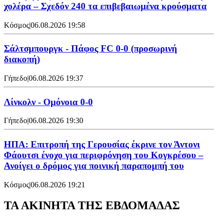
χολέρα – Σχεδόν 240 τα επιβεβαιωμένα κρούσματα
Κόσμος
|
06.08.2026 19:58
Σάλτσμπουργκ - Πάφος FC 0-0 (προσωρινή
διακοπή)
Γήπεδο
|
06.08.2026 19:37
Λίνκολν - Ομόνοια 0-0
Γήπεδο
|
06.08.2026 19:30
ΗΠΑ: Επιτροπή της Γερουσίας έκρινε τον Άντονι
Φάουτσι ένοχο για περιφρόνηση του Κογκρέσου –
Ανοίγει ο δρόμος για ποινική παραπομπή του
Κόσμος
|
06.08.2026 19:21
ΤΑ ΑΚΙΝΗΤΑ ΤΗΣ ΕΒΔΟΜΑΔΑΣ