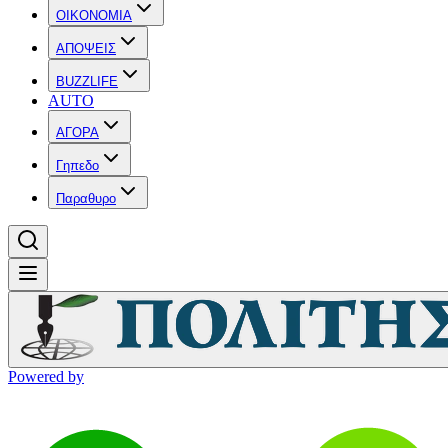
OIKONOMIA
ΑΠΟΨΕΙΣ
BUZZLIFE
AUTO
ΑΓΟΡΑ
Γηπεδο
Παραθυρο
Powered by