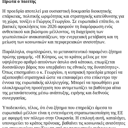
Πρώτα ο πολίτης
Η προεδρία αποτελεί μια ουσιαστική δοκιμασία διοικητικής
επάρκειας, πολιτικής ωριμότητας και στρατηγικής κατεύθυνσης για
τη χώρα, τονίζει ο Γιώργος Γεωργίου. Σε ευρωπαϊκό επίπεδο, οι
βασικές προκλήσεις του 2026 αφορούν τη διαμόρφωση ενός
ανθεκτικού και βιώσιμου μέλλοντος, τη διαχείριση των
γεωπολιτικών ανακατατάξεων, την ενεργειακή μετάβαση και τη
μείωση των κοινωνικών και περιφερειακών ανισοτήτων.
Παράλληλα, συμπληρώνει, το μεταναστευτικό παραμένει ζήτημα
πρώτης γραμμής. «Η Κύπρος, ως το κράτος μέλος με τον
υψηλότερο αριθμό αιτούντων άσυλο ανά κάτοικο, επωμίζεται
δυσανάλογο βάρος που υπερβαίνει τις εθνικές της δυνατότητες».
Όπως επισημαίνει ο κ. Γεωργίου, η κυπριακή προεδρία μπορεί να
αξιοποιηθεί στρατηγικά ώστε να επαναφέρει στο επίκεντρο την
έννοια της ευρωπαϊκής αλληλεγγύης. Μπορεί να προωθήσει μια
ολοκληρωμένη προσέγγιση που αντιμετωπίζει τα βαθύτερα αίτια
της μετανάστευσης μέσω ανάπτυξης, ειρήνης και διεθνούς
συνεργασίας.
Υποδεικνύει, τέλος, ότι ένα ζήτημα που επηρεάζει άμεσα το
ευρωπαϊκό μέλλον είναι η εντεινόμενη στρατιωτικοποίηση της ΕΕ
με αφορμή τον πόλεμο στην Ουκρανία. Η επιλογή αυτή, καταλήγει,
υπονομεύει το κράτος πρόνοιας, βαθαίνει τις κοινωνικές ανισότητες