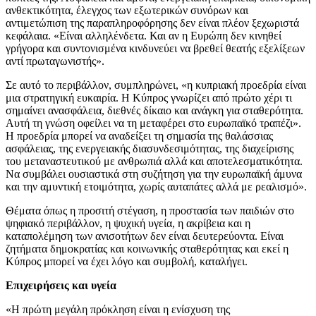
ανθεκτικότητα, έλεγχος των εξωτερικών συνόρων και
αντιμετώπιση της παραπληροφόρησης δεν είναι πλέον ξεχωριστά
κεφάλαια. «Είναι αλληλένδετα. Και αν η Ευρώπη δεν κινηθεί
γρήγορα και συντονισμένα κινδυνεύει να βρεθεί θεατής εξελίξεων
αντί πρωταγωνιστής».
Σε αυτό το περιβάλλον, συμπληρώνει, «η κυπριακή προεδρία είναι
μια στρατηγική ευκαιρία. Η Κύπρος γνωρίζει από πρώτο χέρι τι
σημαίνει ανασφάλεια, διεθνές δίκαιο και ανάγκη για σταθερότητα.
Αυτή τη γνώση οφείλει να τη μεταφέρει στο ευρωπαϊκό τραπέζι».
Η προεδρία μπορεί να αναδείξει τη σημασία της θαλάσσιας
ασφάλειας, της ενεργειακής διασυνδεσιμότητας, της διαχείρισης
του μεταναστευτικού με ανθρωπιά αλλά και αποτελεσματικότητα.
Να συμβάλει ουσιαστικά στη συζήτηση για την ευρωπαϊκή άμυνα
και την αμυντική ετοιμότητα, χωρίς αυταπάτες αλλά με ρεαλισμό».
Θέματα όπως η προσιτή στέγαση, η προστασία των παιδιών στο
ψηφιακό περιβάλλον, η ψυχική υγεία, η ακρίβεια και η
καταπολέμηση των ανισοτήτων δεν είναι δευτερεύοντα. Είναι
ζητήματα δημοκρατίας και κοινωνικής σταθερότητας και εκεί η
Κύπρος μπορεί να έχει λόγο και συμβολή, καταλήγει.
Επιχειρήσεις και υγεία
«Η πρώτη μεγάλη πρόκληση είναι η ενίσχυση της