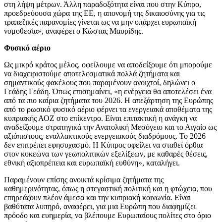
στη λήψη μέτρων. Άλλη παραδοξότητα είναι που στην Κύπρο,
προεδρεύουσα χώρα της ΕΕ, η απονομή της δικαιοσύνης για τις
τραπεζικές παρανομίες γίνεται ως να μην υπάρχει ευρωπαϊκή
νομοθεσία», αναφέρει ο Κώστας Μαυρίδης.
Φυσικό αέριο
Ως μικρό κράτος μέλος, οφείλουμε να αποδείξουμε ότι μπορούμε
να διαχειριστούμε αποτελεσματικά πολλά ζητήματα και
σημαντικούς φακέλους που παραμένουν ανοιχτοί, δηλώνει ο
Γεάδης Γεάδη. Όπως επισημαίνει, «η ενέργεια θα αποτελέσει ένα
από τα πιο καίρια ζητήματα του 2026. Η απεξάρτηση της Ευρώπης
από το ρωσικό φυσικό αέριο φέρνει τα ενεργειακά αποθέματα της
κυπριακής ΑΟΖ στο επίκεντρο. Είναι επιτακτική η ανάγκη να
αναδείξουμε στρατηγικά την Ανατολική Μεσόγειο και το Αιγαίο ως
αξιόπιστους, εναλλακτικούς ενεργειακούς διαδρόμους. Το 2026
δεν επιτρέπει εφησυχασμό. Η Κύπρος οφείλει να σταθεί όρθια
στον κυκεώνα των γεωπολιτικών εξελίξεων, με καθαρές θέσεις,
εθνική αξιοπρέπεια και ευρωπαϊκή ευθύνη», καταλήγει.
Παραμένουν επίσης ανοικτά κρίσιμα ζητήματα της
καθημερινότητας, όπως η στεγαστική πολιτική και η φτώχεια, που
επηρεάζουν πλέον άμεσα και την κυπριακή κοινωνία. Είναι
βαθύτατα λυπηρό, αναφέρει, για μια Ευρώπη που διαφημίζει
πρόοδο και ευημερία, να βλέπουμε Ευρωπαίους πολίτες στο όριο