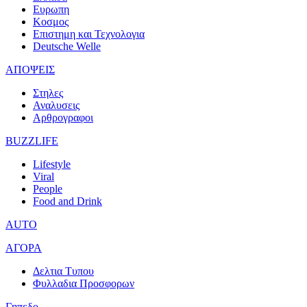
Ευρωπη
Κοσμος
Επιστημη και Τεχνολογια
Deutsche Welle
ΑΠΟΨΕΙΣ
Στηλες
Αναλυσεις
Αρθρογραφοι
BUZZLIFE
Lifestyle
Viral
People
Food and Drink
AUTO
ΑΓΟΡΑ
Δελτια Τυπου
Φυλλαδια Προσφορων
Γηπεδο