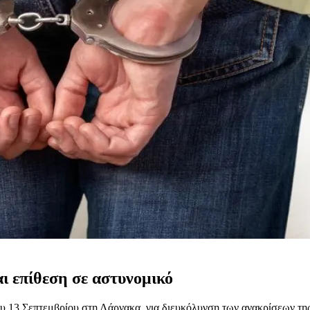
αι επίθεση σε αστυνομικό
υ 13 Σεπτεμβρίου στη Λάρνακα, για διευκόλυνση των ανακρίσεων τη