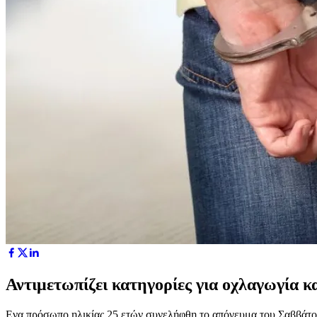
Αντιμετωπίζει κατηγορίες για οχλαγωγία κ
Ενα πρόσωπο ηλικίας 25 ετών συνελήφθη το απόγευμα του Σαββάτο