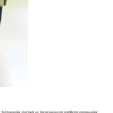
ς Αστυνομίας σχετικά με διερευνώμενη υπόθεση οχλαγωγίας,