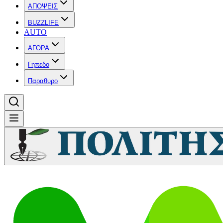
ΑΠΟΨΕΙΣ
BUZZLIFE
AUTO
ΑΓΟΡΑ
Γηπεδο
Παραθυρο