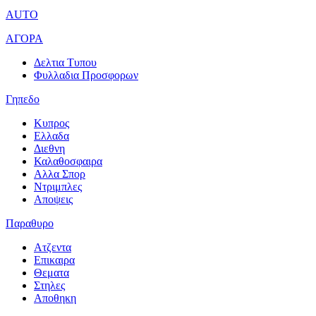
AUTO
ΑΓΟΡΑ
Δελτια Τυπου
Φυλλαδια Προσφορων
Γηπεδο
Κυπρος
Ελλαδα
Διεθνη
Καλαθοσφαιρα
Αλλα Σπορ
Ντριμπλες
Αποψεις
Παραθυρο
Ατζεντα
Επικαιρα
Θεματα
Στηλες
Αποθηκη