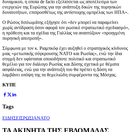
δυναμικού, η οποία de facto εξελίσσεται ως αποτέλεσμα των
ενεργειών της Ευρώπης για την ανάπτυξη δικών της πυρηνικών
δυνατοτήτων, επιπροσθέτως της αντίστοιχης ομπρέλας των ΗΠΑ».
Ο Ρώσος διπλωμάτης εξήγησε ότι «δεν μπορεί να παραμείνει
χωρίς αντίδραση όσον αφορά τον ρωσικό στρατιωτικό σχεδιασμό»,
η πρόθεση και τα σχέδια της Γαλλίας να αναπτύξουν «προηγμένη
πυρηνική αποτροπή».
Σύμφωνα με τον κ. Ριαμπκόφ έχει αυξηθεί ο στρατηγικός κίνδυνος
μιας «μετωπικής σύγκρουσης ΝΑΤΟ και Ρωσίας», ενώ την ίδια
στιγμή δεν υφίσταται οποιοδήποτε πολιτικό και στρατιωτικό
θεμέλιο για τον διάλογο Ρωσίας και Δύσης σχετικά με θέματα
ασφάλειας, ενώ για την ανάπτυξή του θα πρέπει η Δύση να
λαμβάνει υπόψη της τα θεμελιώδη συμφέροντα της Μόσχας.
ΚΥΠΕ
Tags
ΕΙΔΗΣΕΙΣ
ΡΩΣΙΑ
ΝΑΤΟ
ΤΑ ΑΚΙΝΗΤΑ ΤΗΣ ΕΒΔΟΜΑΔΑΣ