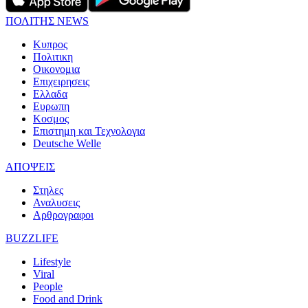
ΠΟΛΙΤΗΣ NEWS
Κυπρος
Πολιτικη
Οικονομια
Επιχειρησεις
Ελλαδα
Ευρωπη
Κοσμος
Επιστημη και Τεχνολογια
Deutsche Welle
ΑΠΟΨΕΙΣ
Στηλες
Αναλυσεις
Αρθρογραφοι
BUZZLIFE
Lifestyle
Viral
People
Food and Drink