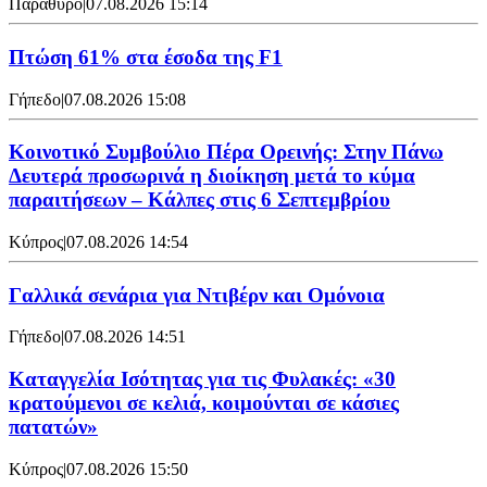
Παράθυρο
|
07.08.2026 15:14
Πτώση 61% στα έσοδα της F1
Γήπεδο
|
07.08.2026 15:08
Κοινοτικό Συμβούλιο Πέρα Ορεινής: Στην Πάνω
Δευτερά προσωρινά η διοίκηση μετά το κύμα
παραιτήσεων – Κάλπες στις 6 Σεπτεμβρίου
Κύπρος
|
07.08.2026 14:54
Γαλλικά σενάρια για Ντιβέρν και Ομόνοια
Γήπεδο
|
07.08.2026 14:51
Καταγγελία Ισότητας για τις Φυλακές: «30
κρατούμενοι σε κελιά, κοιμούνται σε κάσιες
πατατών»
Κύπρος
|
07.08.2026 15:50