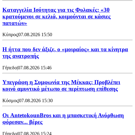
Καταγγελία Ισότητας για τις Φυλακές: «30
κρατούμενοι σε κελιά, κοιμούνται σε κάσιες
πατατών»
Κύπρος
|
07.08.2026 15:50
Η ήττα που δεν άξιζε, ο «μοιραίος» και τα κίνητρα
της ανατροπής
Γήπεδο
|
07.08.2026 15:46
Υπεγράφη η Συμφωνία της Μέκκας: Προβλέπει
κοινό αμυντικό μέτωπο σε περίπτωση επίθεσης
Κόσμος
|
07.08.2026 15:30
Oι AntetokounBros και η μπασκετική Ανόρθωση
φόρεσαν... βέρες
Γήπεδο
|
07.08.2026 15:24