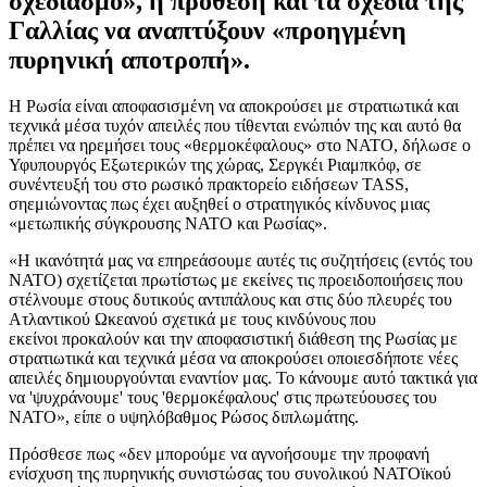
σχεδιασμό», η πρόθεση και τα σχέδια της
Γαλλίας να αναπτύξουν «προηγμένη
πυρηνική αποτροπή».
Η Ρωσία είναι αποφασισμένη να αποκρούσει με στρατιωτικά και
τεχνικά μέσα τυχόν απειλές που τίθενται ενώπιόν της και αυτό θα
πρέπει να ηρεμήσει τους «θερμοκέφαλους» στο ΝΑΤΟ, δήλωσε ο
Υφυπουργός Εξωτερικών της χώρας, Σεργκέι Ριαμπκόφ, σε
συνέντευξή του στο ρωσικό πρακτορείο ειδήσεων TASS,
σηεμιώνοντας πως έχει αυξηθεί ο στρατηγικός κίνδυνος μιας
«μετωπικής σύγκρουσης ΝΑΤΟ και Ρωσίας».
«Η ικανότητά μας να επηρεάσουμε αυτές τις συζητήσεις (εντός του
ΝΑΤΟ) σχετίζεται πρωτίστως με εκείνες τις προειδοποιήσεις που
στέλνουμε στους δυτικούς αντιπάλους και στις δύο πλευρές του
Ατλαντικού Ωκεανού σχετικά με τους κινδύνους που
εκείνοι προκαλούν και την αποφασιστική διάθεση της Ρωσίας με
στρατιωτικά και τεχνικά μέσα να αποκρούσει οποιεσδήποτε νέες
απειλές δημιουργούνται εναντίον μας. Το κάνουμε αυτό τακτικά για
να 'ψυχράνουμε' τους 'θερμοκέφαλους' στις πρωτεύουσες του
ΝΑΤΟ», είπε ο υψηλόβαθμος Ρώσος διπλωμάτης.
Πρόσθεσε πως «δεν μπορούμε να αγνοήσουμε την προφανή
ενίσχυση της πυρηνικής συνιστώσας του συνολικού ΝΑΤΟϊκού