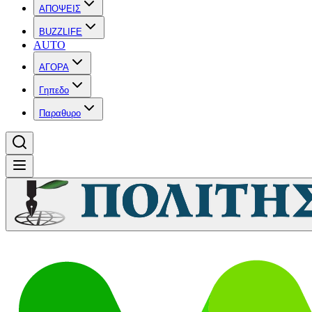
ΑΠΟΨΕΙΣ
BUZZLIFE
AUTO
ΑΓΟΡΑ
Γηπεδο
Παραθυρο