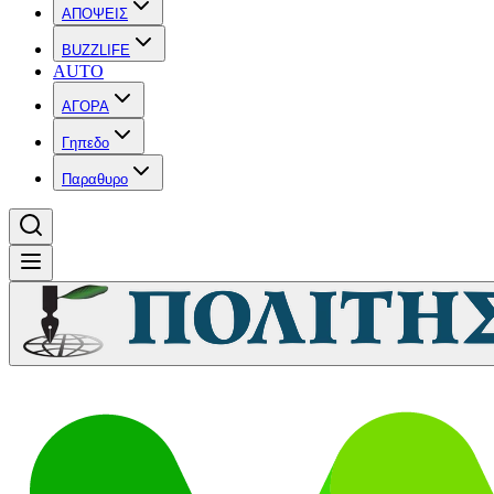
ΑΠΟΨΕΙΣ
BUZZLIFE
AUTO
ΑΓΟΡΑ
Γηπεδο
Παραθυρο