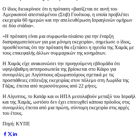
Ο ίδιος διευκρίνισε ότι η πρόταση «βασίζεται σε αυτή του
Αμερικανού απεσταλμένου (Στιβ) Γουίτκοφ, η οποία προβλέπει
εκεχειρία 60 ημερών και την απελευθέρωση Ισραηλινών ομήρων
σε δύο στάδια».
«Η πρόταση είναι μια συμφωνία-πλαίσιο για την έναρξη
διαπραγματεύσεων για μια μόνιμη εκεχειρία», σημείωσε ο ίδιος,
προσθέτοντας ότι την πρόταση θα εξετάσει η ηγεσία της Χαμάς με
τους επικεφαλής άλλων συμμαχικών της κινημάτων.
Η Χαμάς είχε ανακοινώσει την προηγούμενη εβδομάδα ότι
υψηλόβαθμη αντιπροσωπεία της βρίσκεται στο Κάιρο για
συνομιλίες με Αιγύπτιους αξιωματούχους σχετικά με τις
προσπάθειες επίτευξης εκεχειρίας στον πόλεμο στη Λωρίδα της
Γάζας, έπειτα από περισσότερους από 22 μήνες.
Η Αίγυπτος, το Κατάρ και οι ΗΠΑ μεσολαβούν μεταξύ του Ισραήλ
και της Χαμάς, ωστόσο δεν έχει επιτευχθεί κάποια πρόοδος στις
συνομιλίες έπειτα από μια πρώτη, σύντομη εκεχειρία στις αρχές
του έτους.
Πηγή: ΚΥΠΕ