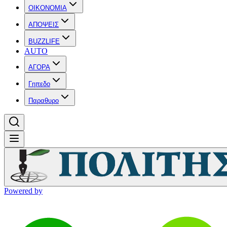
OIKONOMIA
ΑΠΟΨΕΙΣ
BUZZLIFE
AUTO
ΑΓΟΡΑ
Γηπεδο
Παραθυρο
Powered by