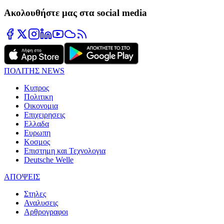
Ακολουθήστε μας στα social media
ΠΟΛΙΤΗΣ NEWS
Κυπρος
Πολιτικη
Οικονομια
Επιχειρησεις
Ελλαδα
Ευρωπη
Κοσμος
Επιστημη και Τεχνολογια
Deutsche Welle
ΑΠΟΨΕΙΣ
Στηλες
Αναλυσεις
Αρθρογραφοι