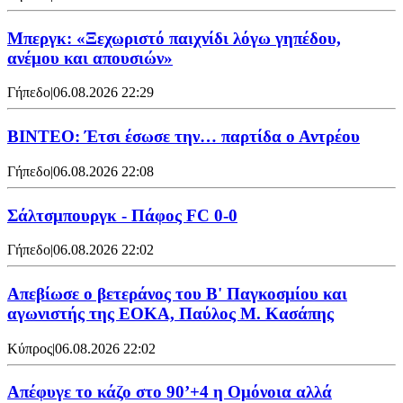
Μπεργκ: «Ξεχωριστό παιχνίδι λόγω γηπέδου,
ανέμου και απουσιών»
Γήπεδο
|
06.08.2026 22:29
ΒΙΝΤΕΟ: Έτσι έσωσε την… παρτίδα ο Αντρέου
Γήπεδο
|
06.08.2026 22:08
Σάλτσμπουργκ - Πάφος FC 0-0
Γήπεδο
|
06.08.2026 22:02
Απεβίωσε ο βετεράνος του Β' Παγκοσμίου και
αγωνιστής της ΕΟΚΑ, Παύλος Μ. Κασάπης
Κύπρος
|
06.08.2026 22:02
Απέφυγε το κάζο στο 90’+4 η Ομόνοια αλλά