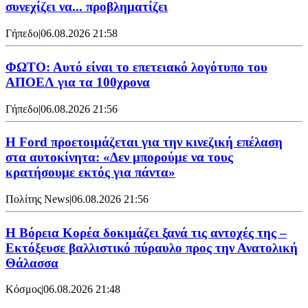
συνεχίζει να... προβληματίζει
Γήπεδο
|
06.08.2026 21:58
ΦΩΤΟ: Αυτό είναι το επετειακό λογότυπο του
ΑΠΟΕΛ για τα 100χρονα
Γήπεδο
|
06.08.2026 21:56
Η Ford προετοιμάζεται για την κινεζική επέλαση
στα αυτοκίνητα: «Δεν μπορούμε να τους
κρατήσουμε εκτός για πάντα»
Πολίτης News
|
06.08.2026 21:56
Η Βόρεια Κορέα δοκιμάζει ξανά τις αντοχές της –
Εκτόξευσε βαλλιστικό πύραυλο προς την Ανατολική
Θάλασσα
Κόσμος
|
06.08.2026 21:48