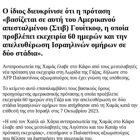
Ο ίδιος διευκρίνισε ότι η πρόταση
«βασίζεται σε αυτή του Αμερικανού
απεσταλμένου (Στιβ) Γουίτκοφ, η οποία
προβλέπει εκεχειρία 60 ημερών και την
απελευθέρωση Ισραηλινών ομήρων σε
δύο στάδια».
Αντιπροσωπεία της Χαμάς έλαβε στο Κάιρο από τους μεσολαβητές
νέα πρόταση για εκεχειρία στη Λωρίδα της Γάζας, δήλωσε στο
AFP Παλαιστίνιος αξιωματούχος που έχει γνώση της υπόθεσης.
Το κείμενο αυτό επαναλαμβάνει τους βασικούς όρους
προηγούμενης αμερικανικής πρότασης η οποία προέβλεπε
εκεχειρία 60 ημερών στη Γάζα και την απελευθέρωση σε δύο
στάδια Ισραηλινών ομήρων που απήχθησαν από τη Χαμάς κατά την
επίθεσή της στο Ισραήλ στις 7 Οκτωβρίου 2023.
«Η υπό τον Χαλίλ αλ Χάγια αντιπροσωπεία της Χαμάς στο Κάιρο
έλαβε από τους μεσολαβητές της Αιγύπτου και του Κατάρ νέα
πρόταση εκεχειρίας», επεσήμανε ο Παλαιστίνιος αξιωματούχος
που θέλησε να διατηρήσει την ανωνυμία του.