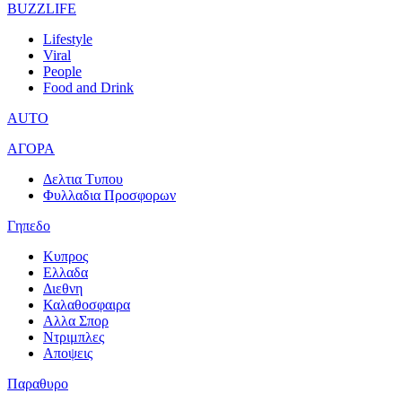
BUZZLIFE
Lifestyle
Viral
People
Food and Drink
AUTO
ΑΓΟΡΑ
Δελτια Τυπου
Φυλλαδια Προσφορων
Γηπεδο
Κυπρος
Ελλαδα
Διεθνη
Καλαθοσφαιρα
Αλλα Σπορ
Ντριμπλες
Αποψεις
Παραθυρο