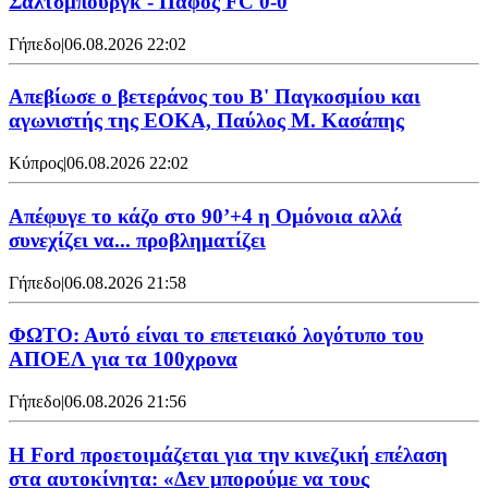
Σάλτσμπουργκ - Πάφος FC 0-0
Γήπεδο
|
06.08.2026 22:02
Απεβίωσε ο βετεράνος του Β' Παγκοσμίου και
αγωνιστής της ΕΟΚΑ, Παύλος Μ. Κασάπης
Κύπρος
|
06.08.2026 22:02
Απέφυγε το κάζο στο 90’+4 η Ομόνοια αλλά
συνεχίζει να... προβληματίζει
Γήπεδο
|
06.08.2026 21:58
ΦΩΤΟ: Αυτό είναι το επετειακό λογότυπο του
ΑΠΟΕΛ για τα 100χρονα
Γήπεδο
|
06.08.2026 21:56
Η Ford προετοιμάζεται για την κινεζική επέλαση
στα αυτοκίνητα: «Δεν μπορούμε να τους