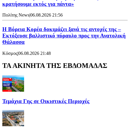
κρατήσουμε εκτός για πάντα»
Πολίτης News
|
06.08.2026 21:56
Η Βόρεια Κορέα δοκιμάζει ξανά τις αντοχές της –
Εκτόξευσε βαλλιστικό πύραυλο προς την Ανατολική
Θάλασσα
Κόσμος
|
06.08.2026 21:48
ΤΑ ΑΚΙΝΗΤΑ ΤΗΣ ΕΒΔΟΜΑΔΑΣ
Τεμάχια Γης σε Οικιστικές Περιοχές