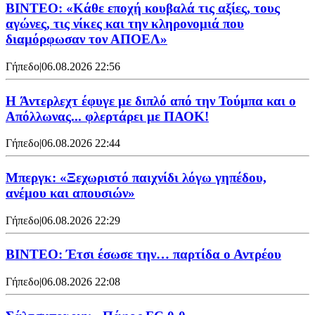
ΒΙΝΤΕΟ: «Κάθε εποχή κουβαλά τις αξίες, τους
αγώνες, τις νίκες και την κληρονομιά που
διαμόρφωσαν τον ΑΠΟΕΛ»
Γήπεδο
|
06.08.2026 22:56
H Άντερλεχτ έφυγε με διπλό από την Τούμπα και ο
Απόλλωνας... φλερτάρει με ΠΑΟΚ!
Γήπεδο
|
06.08.2026 22:44
Μπεργκ: «Ξεχωριστό παιχνίδι λόγω γηπέδου,
ανέμου και απουσιών»
Γήπεδο
|
06.08.2026 22:29
ΒΙΝΤΕΟ: Έτσι έσωσε την… παρτίδα ο Αντρέου
Γήπεδο
|
06.08.2026 22:08