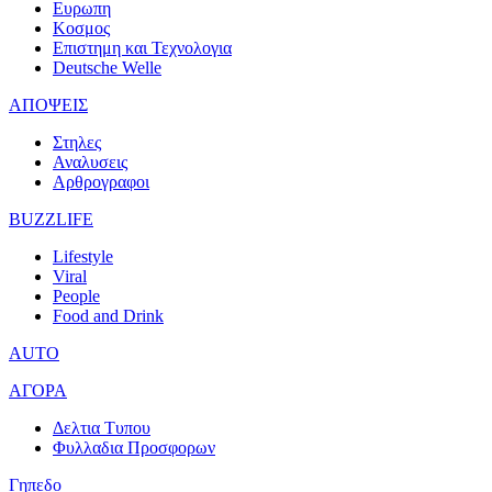
Ευρωπη
Κοσμος
Επιστημη και Τεχνολογια
Deutsche Welle
ΑΠΟΨΕΙΣ
Στηλες
Αναλυσεις
Αρθρογραφοι
BUZZLIFE
Lifestyle
Viral
People
Food and Drink
AUTO
ΑΓΟΡΑ
Δελτια Τυπου
Φυλλαδια Προσφορων
Γηπεδο