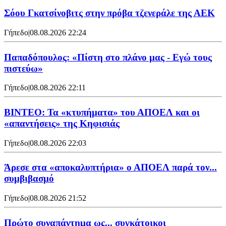
Σόου Γκατσίνοβιτς στην πρόβα τζενεράλε της ΑΕΚ
Γήπεδο
|
08.08.2026 22:24
Παπαδόπουλος: «Πίστη στο πλάνο μας - Εγώ τους
πιστεύω»
Γήπεδο
|
08.08.2026 22:11
ΒΙΝΤΕΟ: Τα «κτυπήματα» του ΑΠΟΕΛ και οι
«απαντήσεις» της Κηφισιάς
Γήπεδο
|
08.08.2026 22:03
Άρεσε στα «αποκαλυπτήρια» ο ΑΠΟΕΛ παρά τον...
συμβιβασμό
Γήπεδο
|
08.08.2026 21:52
Πρώτο συναπάντημα ως... συγκάτοικοι