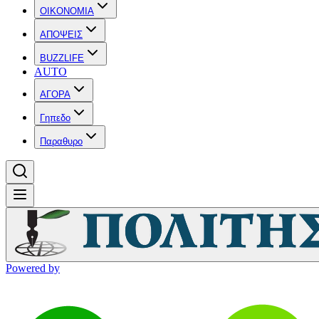
OIKONOMIA
ΑΠΟΨΕΙΣ
BUZZLIFE
AUTO
ΑΓΟΡΑ
Γηπεδο
Παραθυρο
Powered by