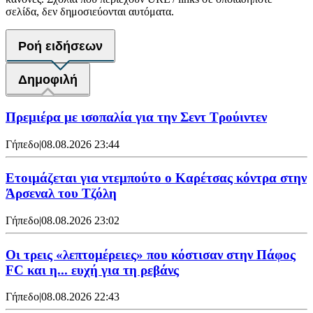
σελίδα, δεν δημοσιεύονται αυτόματα.
Ροή ειδήσεων
Δημοφιλή
Πρεμιέρα με ισοπαλία για την Σεντ Τρούιντεν
Γήπεδο
|
08.08.2026 23:44
Ετοιμάζεται για ντεμπούτο ο Καρέτσας κόντρα στην
Άρσεναλ του Τζόλη
Γήπεδο
|
08.08.2026 23:02
Οι τρεις «λεπτομέρειες» που κόστισαν στην Πάφος
FC και η... ευχή για τη ρεβάνς
Γήπεδο
|
08.08.2026 22:43