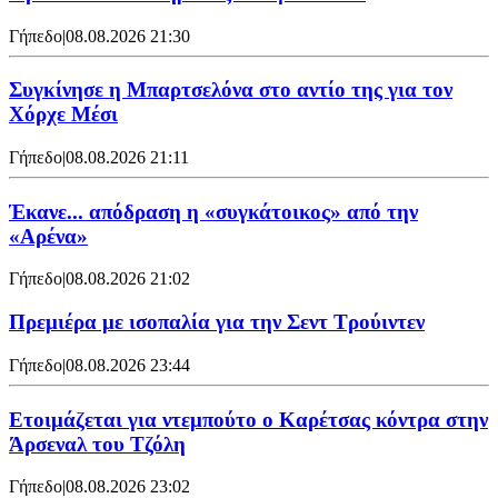
Γήπεδο
|
08.08.2026 21:30
Συγκίνησε η Μπαρτσελόνα στο αντίο της για τον
Χόρχε Μέσι
Γήπεδο
|
08.08.2026 21:11
Έκανε... απόδραση η «συγκάτοικος» από την
«Αρένα»
Γήπεδο
|
08.08.2026 21:02
Πρεμιέρα με ισοπαλία για την Σεντ Τρούιντεν
Γήπεδο
|
08.08.2026 23:44
Ετοιμάζεται για ντεμπούτο ο Καρέτσας κόντρα στην
Άρσεναλ του Τζόλη
Γήπεδο
|
08.08.2026 23:02