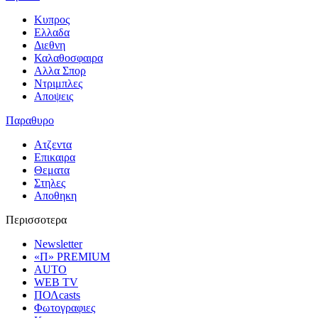
Κυπρος
Ελλαδα
Διεθνη
Καλαθοσφαιρα
Αλλα Σπορ
Ντριμπλες
Αποψεις
Παραθυρο
Ατζεντα
Επικαιρα
Θεματα
Στηλες
Αποθηκη
Περισσοτερα
Newsletter
«Π» PREMIUM
AUTO
WEB TV
ΠΟΛcasts
Φωτογραφιες