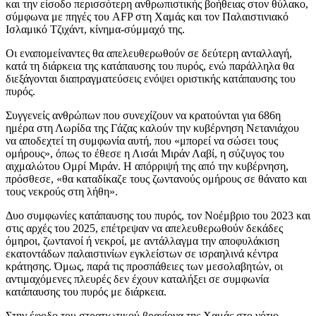
και την είσοδο περισσότερη ανθρωπιστικής βοήθειας στον θύλακο,
σύμφωνα με πηγές του AFP στη Χαμάς και τον Παλαιστινιακό
Ισλαμικό Τζιχάντ, κίνημα-σύμμαχό της.
Οι εναπομείναντες θα απελευθερωθούν σε δεύτερη ανταλλαγή,
κατά τη διάρκεια της κατάπαυσης του πυρός, ενώ παράλληλα θα
διεξάγονται διαπραγματεύσεις ενόψει οριστικής κατάπαυσης του
πυρός.
Συγγενείς ανθρώπων που συνεχίζουν να κρατούνται για 686η
ημέρα στη Λωρίδα της Γάζας καλούν την κυβέρνηση Νετανιάχου
να αποδεχτεί τη συμφωνία αυτή, που «μπορεί να σώσει τους
ομήρους», όπως το έθεσε η Λισάι Μιράν Λαβί, η σύζυγος του
αιχμαλώτου Ομρί Μιράν. Η απόρριψή της από την κυβέρνηση,
πρόσθεσε, «θα καταδίκαζε τους ζωντανούς ομήρους σε θάνατο και
τους νεκρούς στη λήθη».
Δυο συμφωνίες κατάπαυσης του πυρός, τον Νοέμβριο του 2023 και
στις αρχές του 2025, επέτρεψαν να απελευθερωθούν δεκάδες
όμηροι, ζωντανοί ή νεκροί, με αντάλλαγμα την αποφυλάκιση
εκατοντάδων παλαιστινίων εγκλείστων σε ισραηλινά κέντρα
κράτησης. Όμως, παρά τις προσπάθειες των μεσολαβητών, οι
αντιμαχόμενες πλευρές δεν έχουν καταλήξει σε συμφωνία
κατάπαυσης του πυρός με διάρκεια.
Στην έφοδο του στρατιωτικού βραχίονα της Χαμάς στο νότιο