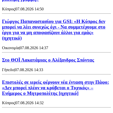
Κύπρος
|
07.08.2026 14:50
Γιώργος Παπαναστασίου για GSI: «Η Κύπρος δεν
μπορεί να λέει συνεχώς όχι - Να συμμετέχουμε στο
έργο για να μη αποφασίζουν άλλοι για εμάς»
(ηχητικό)
Οικονομία
|
07.08.2026 14:37
Στο ΘΟΪ Λακατάμιας ο Αλέξανδρος Σπόντας
Γήπεδο
|
07.08.2026 14:33
Επιστολές σε ιερείς φέρνουν νέα ένταση στην Πάφο:
«Δεν μπορεί πλέον να κρύβεται ο Τυχικός» –
Ενήμερος ο Μητροπολίτης [ηχητικό]
Κύπρος
|
07.08.2026 14:32