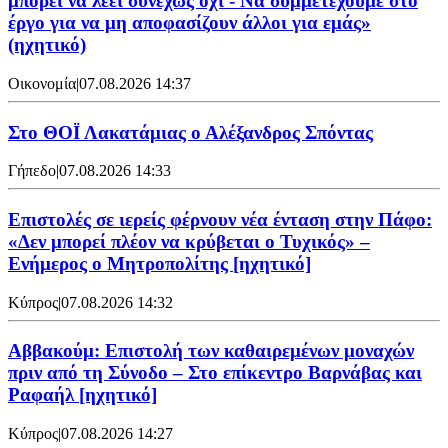
μπορεί να λέει συνεχώς όχι - Να συμμετέχουμε στο
έργο για να μη αποφασίζουν άλλοι για εμάς»
(ηχητικό)
Οικονομία
|
07.08.2026 14:37
Στο ΘΟΪ Λακατάμιας ο Αλέξανδρος Σπόντας
Γήπεδο
|
07.08.2026 14:33
Επιστολές σε ιερείς φέρνουν νέα ένταση στην Πάφο:
«Δεν μπορεί πλέον να κρύβεται ο Τυχικός» –
Ενήμερος ο Μητροπολίτης [ηχητικό]
Κύπρος
|
07.08.2026 14:32
Αββακούμ: Επιστολή των καθαιρεμένων μοναχών
πριν από τη Σύνοδο – Στο επίκεντρο Βαρνάβας και
Ραφαήλ [ηχητικό]
Κύπρος
|
07.08.2026 14:27