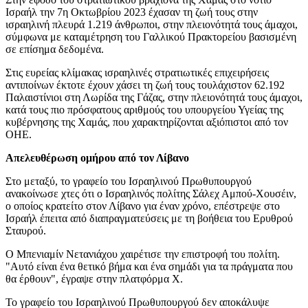
Ισραήλ την 7η Οκτωβρίου 2023 έχασαν τη ζωή τους στην
ισραηλινή πλευρά 1.219 άνθρωποι, στην πλειονότητά τους άμαχοι,
σύμφωνα με καταμέτρηση του Γαλλικού Πρακτορείου βασισμένη
σε επίσημα δεδομένα.
Στις ευρείας κλίμακας ισραηλινές στρατιωτικές επιχειρήσεις
αντιποίνων έκτοτε έχουν χάσει τη ζωή τους τουλάχιστον 62.192
Παλαιστίνιοι στη Λωρίδα της Γάζας, στην πλειονότητά τους άμαχοι,
κατά τους πιο πρόσφατους αριθμούς του υπουργείου Υγείας της
κυβέρνησης της Χαμάς, που χαρακτηρίζονται αξιόπιστοι από τον
ΟΗΕ.
Απελευθέρωση ομήρου από τον Λίβανο
Στο μεταξύ, το γραφείο του Ισραηλινού Πρωθυπουργού
ανακοίνωσε χτες ότι ο Ισραηλινός πολίτης Σάλεχ Αμπού-Χουσέιν,
ο οποίος κρατείτο στον Λίβανο για έναν χρόνο, επέστρεψε στο
Ισραήλ έπειτα από διαπραγματεύσεις με τη βοήθεια του Ερυθρού
Σταυρού.
Ο Μπενιαμίν Νετανιάχου χαιρέτισε την επιστροφή του πολίτη.
"Αυτό είναι ένα θετικό βήμα και ένα σημάδι για τα πράγματα που
θα έρθουν", έγραψε στην πλατφόρμα X.
Το γραφείο του Ισραηλινού Πρωθυπουργού δεν αποκάλυψε