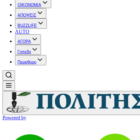
OIKONOMIA
ΑΠΟΨΕΙΣ
BUZZLIFE
AUTO
ΑΓΟΡΑ
Γηπεδο
Παραθυρο
Powered by