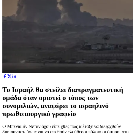
Το Ισραήλ θα στείλει διαπραγματευτική
ομάδα όταν οριστεί ο τόπος των
συνομιλιών, αναφέρει το ισραηλινό
πρωθυπουργικό γραφείο
Ο Μπενιαμίν Νετανιάχου είπε χθες πως διέταξε να διεξαχθούν
διαπραγματεύσεις για να αφεθούν ελεύθεροι «όλοι» οι όμηροι στη