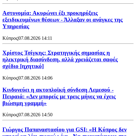
Αστυνομία: Ακυρώνει έξι προκηρύξεις
εξειδικευμένων θέσεων - Άλλαξαν οι ανάγκες της
Υπηρεσίας
Κύπρος
|
07.08.2026 14:11
Χρίστος Τσίγκης: Στρατηγικής σημασίας η
ηλεκτρική διασύνδεση, αλλά χρειάζεται σαφές
σχέδιο [ηχητικό]
Κύπρος
|
07.08.2026 14:06
Κινδυνεύει η ακτοπλοϊκή σύνδεση Λεμεσού -
Πειραιά: «Δεν μπορείς με τρεις μήνες να έχεις
βιώσιμη γραμμή»
Κύπρος
|
07.08.2026 14:50
Γιώργος Παπαναστασίου για GSI: «Η Κύπρος δεν