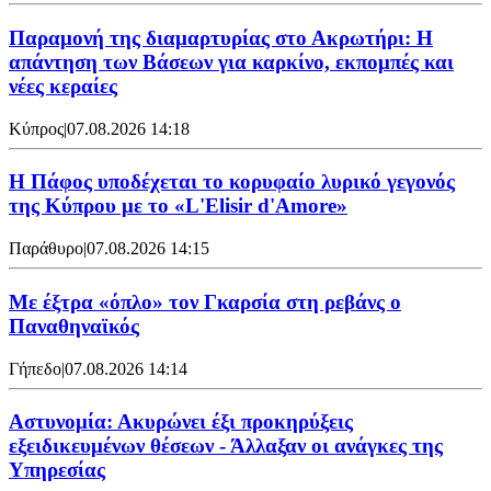
Παραμονή της διαμαρτυρίας στο Ακρωτήρι: Η
απάντηση των Βάσεων για καρκίνο, εκπομπές και
νέες κεραίες
Κύπρος
|
07.08.2026 14:18
Η Πάφος υποδέχεται το κορυφαίο λυρικό γεγονός
της Κύπρου με το «L'Elisir d'Amore»
Παράθυρο
|
07.08.2026 14:15
Mε έξτρα «όπλο» τον Γκαρσία στη ρεβάνς ο
Παναθηναϊκός
Γήπεδο
|
07.08.2026 14:14
Αστυνομία: Ακυρώνει έξι προκηρύξεις
εξειδικευμένων θέσεων - Άλλαξαν οι ανάγκες της
Υπηρεσίας