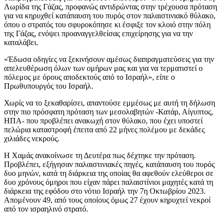
Λωρίδα της Γάζας, προφανώς αντιδρώντας στην τρέχουσα πρόταση
για να κηρυχθεί κατάπαυση του πυρός στον παλαιστινιακό θύλακο,
όπου ο στρατός του σφυροκόπησε κι έσφιξε τον κλοιό στην πόλη
της Γάζας, ενόψει προαναγγελθείσας επιχείρησης για να την
καταλάβει.
«Έδωσα οδηγίες να ξεκινήσουν αμέσως διαπραγματεύσεις για την
απελευθέρωση όλων των ομήρων μας και για να τερματιστεί ο
πόλεμος με όρους αποδεκτούς από το Ισραήλ», είπε ο
Πρωθυπουργός του Ισραήλ.
Χωρίς να το ξεκαθαρίσει, απαντούσε εμμέσως με αυτή τη δήλωση
στην πιο πρόσφατη πρόταση των μεσολαβητών -Κατάρ, Αίγυπτος,
ΗΠΑ- που προβλέπει ανακωχή στον θύλακο, που έχει υποστεί
πελώρια καταστροφή έπειτα από 22 μήνες πολέμου με δεκάδες
χιλιάδες νεκρούς.
Η Χαμάς ανακοίνωσε τη Δευτέρα πως δέχτηκε την πρόταση.
Προβλέπει, εξήγησαν παλαιστινιακές πηγές, κατάπαυση του πυρός
δυο μηνών, κατά τη διάρκεια της οποίας θα αφεθούν ελεύθεροι σε
δυο χρόνους όμηροι που είχαν πάρει παλαιστίνιοι μαχητές κατά τη
διάρκεια της εφόδου στο νότιο Ισραήλ την 7η Οκτωβρίου 2023.
Απομένουν 49, από τους οποίους όμως 27 έχουν κηρυχτεί νεκροί
από τον ισραηλινό στρατό.