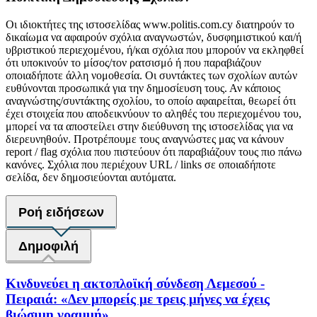
Οι ιδιοκτήτες της ιστοσελίδας www.politis.com.cy διατηρούν το
δικαίωμα να αφαιρούν σχόλια αναγνωστών, δυσφημιστικού και/ή
υβριστικού περιεχομένου, ή/και σχόλια που μπορούν να εκληφθεί
ότι υποκινούν το μίσος/τον ρατσισμό ή που παραβιάζουν
οποιαδήποτε άλλη νομοθεσία. Οι συντάκτες των σχολίων αυτών
ευθύνονται προσωπικά για την δημοσίευση τους. Αν κάποιος
αναγνώστης/συντάκτης σχολίου, το οποίο αφαιρείται, θεωρεί ότι
έχει στοιχεία που αποδεικνύουν το αληθές του περιεχομένου του,
μπορεί να τα αποστείλει στην διεύθυνση της ιστοσελίδας για να
διερευνηθούν. Προτρέπουμε τους αναγνώστες μας να κάνουν
report / flag σχόλια που πιστεύουν ότι παραβιάζουν τους πιο πάνω
κανόνες. Σχόλια που περιέχουν URL / links σε οποιαδήποτε
σελίδα, δεν δημοσιεύονται αυτόματα.
Ροή ειδήσεων
Δημοφιλή
Κινδυνεύει η ακτοπλοϊκή σύνδεση Λεμεσού -
Πειραιά: «Δεν μπορείς με τρεις μήνες να έχεις
βιώσιμη γραμμή»