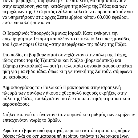
Πέντε μεραρχίες, σύμφωνα με το επιτελείο, θα συμμετάσχουν
στην επιχείρηση για την κατάληψη της πόλης της Γάζας και των
περιχώρων της. Ο στρατός εξάλλου κάλεσε να παρουσιαστούν για
να υπηρετήσουν στις αρχές Σεπτεμβρίου κάπου 60.000 έφεδροι,
ώστε να καλύψουν κενά.
Ο Ισραηλινός Υπουργός Άμυνας Ισραέλ Κατς ενέκρινε την
επιχείρηση την Τετάρτη και πλέον το επιτελείο λέει πως μονάδες
του έχουν πάρει θέσεις «στην περιφέρεια» της πόλης της Γάζας.
Στο πεδίο, οι βομβαρδισμοί συνεχίζονταν στην πόλη της Γάζας,
ιδίως στους τομείς Τζαμπάλια και Νάζλα (βορειοδυτικά) και
Σάμπρα (ανατολικά) — αυτή η τελευταία συνοικία σφυροκοπείται
ήδη για μια εβδομάδα, όπως κι η γειτονική της Ζαϊτούν, σύμφωνα
με κατοίκους.
Δημοσιογράφος του Γαλλικού Πρακτορείου στην ισραηλινή
πλευρά των συνόρων άκουσε χθες πολύ ισχυρές εκρήξεις στην
πόλη της Γάζας, τουλάχιστον μια έπειτα από πτήση στρατιωτικού
αεροσκάφους.
Στήλες καπνού υψώνονταν στον ουρανό κι ο ρυθμός των εκρήξεων
επιταχυνόταν νωρίς το βράδυ.
Αφού κατέβηκαν από φορτηγά, περίπου εκατό στρατιώτες πήραν
θέσεις πλάι σε οχηματοπομπή περίπου τριάντα τεθωρακισμένων