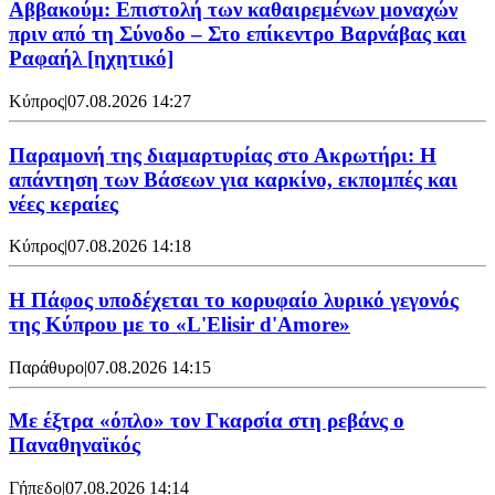
Αββακούμ: Επιστολή των καθαιρεμένων μοναχών
πριν από τη Σύνοδο – Στο επίκεντρο Βαρνάβας και
Ραφαήλ [ηχητικό]
Κύπρος
|
07.08.2026 14:27
Παραμονή της διαμαρτυρίας στο Ακρωτήρι: Η
απάντηση των Βάσεων για καρκίνο, εκπομπές και
νέες κεραίες
Κύπρος
|
07.08.2026 14:18
Η Πάφος υποδέχεται το κορυφαίο λυρικό γεγονός
της Κύπρου με το «L'Elisir d'Amore»
Παράθυρο
|
07.08.2026 14:15
Mε έξτρα «όπλο» τον Γκαρσία στη ρεβάνς ο
Παναθηναϊκός
Γήπεδο
|
07.08.2026 14:14