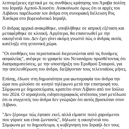
λεπτομέρειες σχετικά με τις συνθήκες κράτησης του Άραβα πολίτη
του Ισραήλ Αμπού-Χουσέιν. Ανακοίνωσε όμως ότι οι αρχές του
Λιβάνου παρέδωσαν τον άνδρα στη συνοριακή διέλευση Ρος
Χανίκρα στο βορειοδυτικό Ισραήλ.
Ο άνδρας αρχικά ανακρίθηκε, υποβλήθηκε σε ιατρική εξέταση και
μεταφέρθηκε σε κλινική. Αργότερα, θα επανενωθεί με την
οικογένειά του. Δεν έχει γίνει ακόμη γνωστό πώς ο άνδρας αυτός
κατέληξε στη γειτονική χώρα.
"Οι συνθήκες του περιστατικού διερευνώνται από τις δυνάμεις
ασφαλείας", ανέφερε το γραφείο του Νετανιάχου προσθέτοντας ότι
διαπραγματεύσεις, με την υποστήριξη του Ερυθρού Σταυρού, για
την απελευθέρωση του άνδρα, διεξάγονταν τους τελευταίους μήνες.
Επίσης, έδωσε στη δημοσιότητα μια φωτογραφία του άνδρα την
ώρα που μιλούσε σε κινητό τηλέφωνο μετά την επιστροφή του.
Σύμφωνα με δημοσιεύματα, κρατείτο στον Λίβανο από τον Ιούλιο
του 2024. Ο ισραηλινός ειδησεογραφικός ιστότοπος ynet μετέδωσε
ότι οι συγγενείς του άνδρα δεν γνώριζαν ότι αυτός βρισκόταν στον
Λίβανο.
"Δεν ξέρουμε πώς έφτασε εκεί, αλλά είμαστε πολύ χαρούμενοι
που γύρισε και είναι ζωντανός", δήλωσε η οικογένειά του.
Σύμφωνα με το δημοσίευμα, η κυβέρνηση του Ισραήλ δεν τους