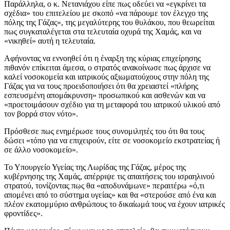
Παράλληλα, ο κ. Νετανιάχου είπε πως οδεύει να «εγκρίνει τα
σχέδια» του επιτελείου με σκοπό «να πάρουμε τον έλεγχο της
πόλης της Γάζας», της μεγαλύτερης του θυλάκου, που θεωρείται
πως συγκαταλέγεται στα τελευταία οχυρά της Χαμάς, και να
«νικηθεί» αυτή η τελευταία.
Αφήνοντας να εννοηθεί ότι η έναρξη της κύριας επιχείρησης
πιθανόν επίκειται άμεσα, ο στρατός ανακοίνωσε πως άρχισε να
καλεί νοσοκομεία και ιατρικούς αξιωματούχους στην πόλη της
Γάζας για να τους προειδοποιήσει ότι θα χρειαστεί «πλήρης
εσπευσμένη απομάκρυνση» προσωπικού και ασθενών και να
«προετοιμάσουν σχέδιο για τη μεταφορά του ιατρικού υλικού από
τον βορρά στον νότο».
Πρόσθεσε πως ενημέρωσε τους συνομιλητές του ότι θα τους
δώσει «τόπο για να επιχειρούν, είτε σε νοσοκομείο εκστρατείας ή
σε άλλο νοσοκομείο».
Το Υπουργείο Υγείας της Λωρίδας της Γάζας, μέρος της
κυβέρνησης της Χαμάς, απέρριψε τις απαιτήσεις του ισραηλινού
στρατού, τονίζοντας πως θα «αποδυνάμωνε» περαιτέρω «ό,τι
απομένει από το σύστημα υγείας» και θα «στερούσε από ένα και
πλέον εκατομμύριο ανθρώπους το δικαίωμά τους να έχουν ιατρικές
φροντίδες».