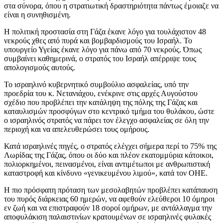
στα σύνορα, όπου η στρατιωτική δραστηριότητα πάντως έμοιαζε να
είναι η συνηθισμένη.
Η πολιτική προστασία στη Γάζα έκανε λόγο για τουλάχιστον 48
νεκρούς χθες από πυρά και βομβαρδισμούς του Ισραήλ. Το
υπουργείο Υγείας έκανε λόγο για πάνω από 70 νεκρούς. Όπως
συμβαίνει καθημερινά, ο στρατός του Ισραήλ απέρριψε τους
απολογισμούς αυτούς.
Το ισραηλινό κυβερνητικό συμβούλιο ασφαλείας, υπό την
προεδρία του κ. Νετανιάχου, ενέκρινε στις αρχές Αυγούστου
σχέδιο που προβλέπει την κατάληψη της πόλης της Γάζας και
καταυλισμών προσφύγων στο κεντρικό τμήμα του θυλάκου, ώστε
ο ισραηλινός στρατός να πάρει τον έλεγχο ασφαλείας σε όλη την
περιοχή και να απελευθερώσει τους ομήρους.
Κατά ισραηλινές πηγές, ο στρατός ελέγχει σήμερα περί το 75% της
Λωρίδας της Γάζας, όπου οι δύο και πλέον εκατομμύρια κάτοικοι,
πολιορκημένοι, πεινασμένοι, είναι αντιμέτωποι με ανθρωπιστική
καταστροφή και κίνδυνο «γενικευμένου λιμού», κατά τον ΟΗΕ.
Η πιο πρόσφατη πρόταση των μεσολαβητών προβλέπει κατάπαυση
του πυρός διάρκειας 60 ημερών, να αφεθούν ελεύθεροι 10 όμηροι
εν ζωή και να επιστραφούν 18 σοροί ομήρων, με αντάλλαγμα την
αποφυλάκιση παλαιστινίων κρατουμένων σε ισραηλινές φυλακές