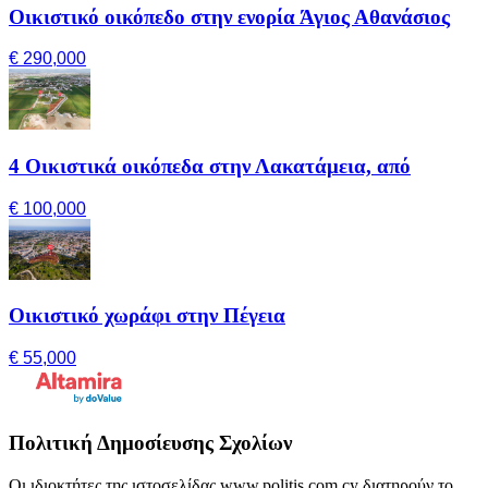
Οικιστικό οικόπεδο στην ενορία Άγιος Αθανάσιος
€ 290,000
4 Οικιστικά οικόπεδα στην Λακατάμεια, από
€ 100,000
Οικιστικό χωράφι στην Πέγεια
€ 55,000
Πολιτική Δημοσίευσης Σχολίων
Οι ιδιοκτήτες της ιστοσελίδας www.politis.com.cy διατηρούν το