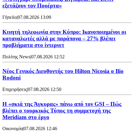
εξετάζουν τον Πουέρτα»
Γήπεδο
|
07.08.2026 13:09
Κινητή τηλεφωνία στην Κύπρο: Ικανοποιημένοι οι
καταναλωτές αλλά με παράπονα – 27% βλέπει
προβλήματα στο ίντερνετ
Πολίτης News
|
07.08.2026 12:52
Νέος Γενικός Διευθυντής του Hilton Nicosia ο Ilio
Rodoni
Επιχειρήσεις
|
07.08.2026 12:50
H «σκιά της Άγκυρας» πάνω από τον GSI – Πώς
βλέπει ο τουρκικός Τύπος τη συμμετοχή της
Meridiam στο έργο
Οικονομία
|
07.08.2026 12:46