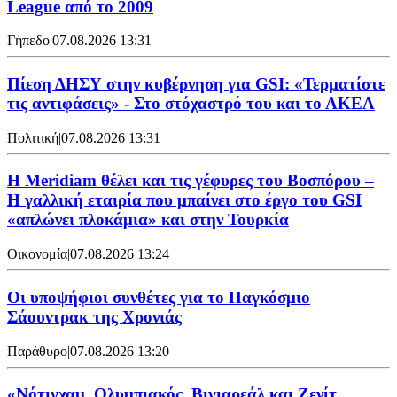
League από το 2009
Γήπεδο
|
07.08.2026 13:31
Πίεση ΔΗΣΥ στην κυβέρνηση για GSI: «Τερματίστε
τις αντιφάσεις» - Στο στόχαστρό του και το ΑΚΕΛ
Πολιτική
|
07.08.2026 13:31
Η Meridiam θέλει και τις γέφυρες του Βοσπόρου –
Η γαλλική εταιρία που μπαίνει στο έργο του GSI
«απλώνει πλοκάμια» και στην Τουρκία
Οικονομία
|
07.08.2026 13:24
Οι υποψήφιοι συνθέτες για το Παγκόσμιο
Σάουντρακ της Χρονιάς
Παράθυρο
|
07.08.2026 13:20
«Νότιγχαμ, Ολυμπιακός, Βιγιαρεάλ και Ζενίτ