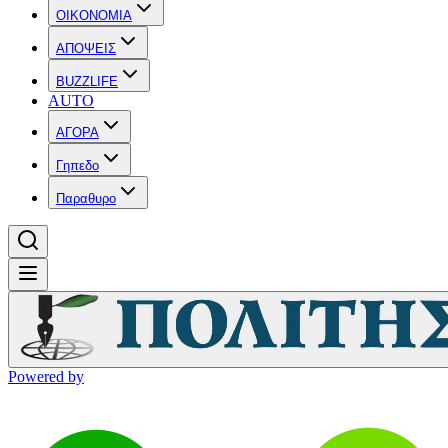
OIKONOMIA
ΑΠΟΨΕΙΣ
BUZZLIFE
AUTO
ΑΓΟΡΑ
Γηπεδο
Παραθυρο
Powered by