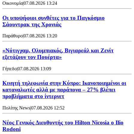
Οικονομία
|
07.08.2026 13:24
Οι υποψήφιοι συνθέτες για το Παγκόσμιο
Σάουντρακ της Χρονιάς
Παράθυρο
|
07.08.2026 13:20
«Νότιγχαμ, Ολυμπιακός, Βιγιαρεάλ και Ζενίτ
εξετάζουν τον Πουέρτα»
Γήπεδο
|
07.08.2026 13:09
Κινητή τηλεφωνία στην Κύπρο: Ικανοποιημένοι οι
καταναλωτές αλλά με παράπονα – 27% βλέπει
προβλήματα στο ίντερνετ
Πολίτης News
|
07.08.2026 12:52
Νέος Γενικός Διευθυντής του Hilton Nicosia ο Ilio
Rodoni