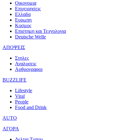
Οικονομια
Επιχειρησεις
Ελλαδα
Ευρωπη
Κοσμος
Επιστημη και Τεχνολογια
Deutsche Welle
ΑΠΟΨΕΙΣ
Στηλες
Αναλυσεις
Αρθρογραφοι
BUZZLIFE
Lifestyle
Viral
People
Food and Drink
AUTO
ΑΓΟΡΑ
Δελτια Τυπου