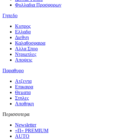
Φυλλαδια Προσφορων
Γηπεδο
Κυπρος
Ελλαδα
Διεθνη
Καλαθοσφαιρα
Αλλα Σπορ
Ντριμπλες
Αποψεις
Παραθυρο
Ατζεντα
Επικαιρα
Θεματα
Στηλες
Αποθηκη
Περισσοτερα
Newsletter
«Π» PREMIUM
AUTO