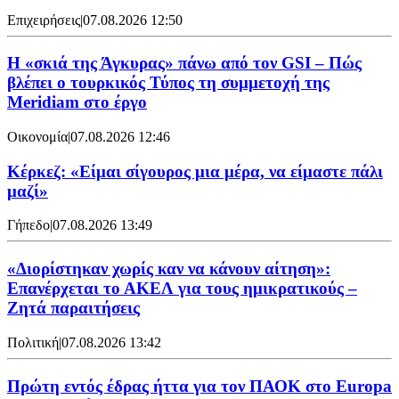
Επιχειρήσεις
|
07.08.2026 12:50
H «σκιά της Άγκυρας» πάνω από τον GSI – Πώς
βλέπει ο τουρκικός Τύπος τη συμμετοχή της
Meridiam στο έργο
Οικονομία
|
07.08.2026 12:46
Κέρκεζ: «Είμαι σίγουρος μια μέρα, να είμαστε πάλι
μαζί»
Γήπεδο
|
07.08.2026 13:49
«Διορίστηκαν χωρίς καν να κάνουν αίτηση»:
Επανέρχεται το ΑΚΕΛ για τους ημικρατικούς –
Ζητά παραιτήσεις
Πολιτική
|
07.08.2026 13:42
Πρώτη εντός έδρας ήττα για τον ΠΑΟΚ στο Europa