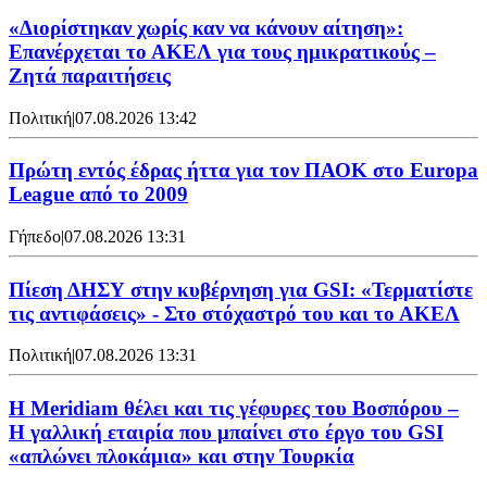
«Διορίστηκαν χωρίς καν να κάνουν αίτηση»:
Επανέρχεται το ΑΚΕΛ για τους ημικρατικούς –
Ζητά παραιτήσεις
Πολιτική
|
07.08.2026 13:42
Πρώτη εντός έδρας ήττα για τον ΠΑΟΚ στο Europa
League από το 2009
Γήπεδο
|
07.08.2026 13:31
Πίεση ΔΗΣΥ στην κυβέρνηση για GSI: «Τερματίστε
τις αντιφάσεις» - Στο στόχαστρό του και το ΑΚΕΛ
Πολιτική
|
07.08.2026 13:31
Η Meridiam θέλει και τις γέφυρες του Βοσπόρου –
Η γαλλική εταιρία που μπαίνει στο έργο του GSI
«απλώνει πλοκάμια» και στην Τουρκία