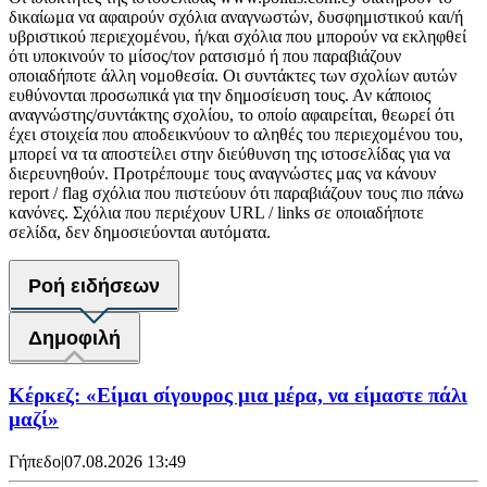
δικαίωμα να αφαιρούν σχόλια αναγνωστών, δυσφημιστικού και/ή
υβριστικού περιεχομένου, ή/και σχόλια που μπορούν να εκληφθεί
ότι υποκινούν το μίσος/τον ρατσισμό ή που παραβιάζουν
οποιαδήποτε άλλη νομοθεσία. Οι συντάκτες των σχολίων αυτών
ευθύνονται προσωπικά για την δημοσίευση τους. Αν κάποιος
αναγνώστης/συντάκτης σχολίου, το οποίο αφαιρείται, θεωρεί ότι
έχει στοιχεία που αποδεικνύουν το αληθές του περιεχομένου του,
μπορεί να τα αποστείλει στην διεύθυνση της ιστοσελίδας για να
διερευνηθούν. Προτρέπουμε τους αναγνώστες μας να κάνουν
report / flag σχόλια που πιστεύουν ότι παραβιάζουν τους πιο πάνω
κανόνες. Σχόλια που περιέχουν URL / links σε οποιαδήποτε
σελίδα, δεν δημοσιεύονται αυτόματα.
Ροή ειδήσεων
Δημοφιλή
Κέρκεζ: «Είμαι σίγουρος μια μέρα, να είμαστε πάλι
μαζί»
Γήπεδο
|
07.08.2026 13:49