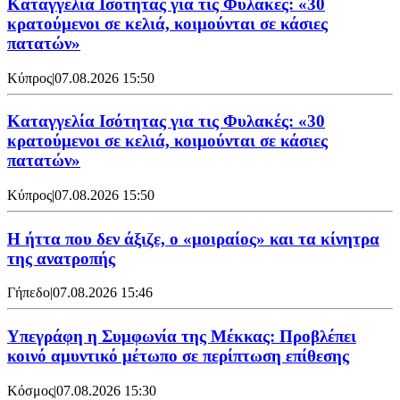
Καταγγελία Ισότητας για τις Φυλακές: «30
κρατούμενοι σε κελιά, κοιμούνται σε κάσιες
πατατών»
Κύπρος
|
07.08.2026 15:50
Καταγγελία Ισότητας για τις Φυλακές: «30
κρατούμενοι σε κελιά, κοιμούνται σε κάσιες
πατατών»
Κύπρος
|
07.08.2026 15:50
Η ήττα που δεν άξιζε, ο «μοιραίος» και τα κίνητρα
της ανατροπής
Γήπεδο
|
07.08.2026 15:46
Υπεγράφη η Συμφωνία της Μέκκας: Προβλέπει
κοινό αμυντικό μέτωπο σε περίπτωση επίθεσης
Κόσμος
|
07.08.2026 15:30