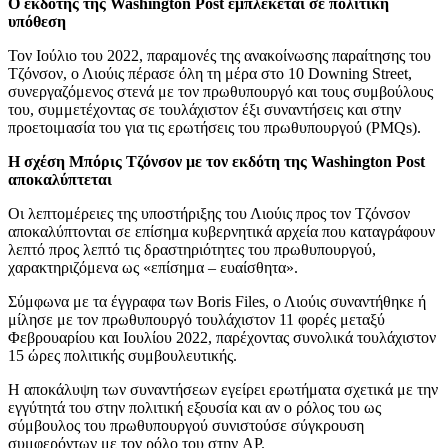
Ο εκδότης της Washington Post εμπλέκεται σε πολιτική
υπόθεση
Τον Ιούλιο του 2022, παραμονές της ανακοίνωσης παραίτησης του
Τζόνσον, ο Λιούις πέρασε όλη τη μέρα στο 10 Downing Street,
συνεργαζόμενος στενά με τον πρωθυπουργό και τους συμβούλους
του, συμμετέχοντας σε τουλάχιστον έξι συναντήσεις και στην
προετοιμασία του για τις ερωτήσεις του πρωθυπουργού (PMQs).
Η σχέση Μπόρις Τζόνσον με τον εκδότη της Washington Post
αποκαλύπτεται
Οι λεπτομέρειες της υποστήριξης του Λιούις προς τον Τζόνσον
αποκαλύπτονται σε επίσημα κυβερνητικά αρχεία που καταγράφουν
λεπτό προς λεπτό τις δραστηριότητες του πρωθυπουργού,
χαρακτηριζόμενα ως «επίσημα – ευαίσθητα».
Σύμφωνα με τα έγγραφα των Boris Files, ο Λιούις συναντήθηκε ή
μίλησε με τον πρωθυπουργό τουλάχιστον 11 φορές μεταξύ
Φεβρουαρίου και Ιουλίου 2022, παρέχοντας συνολικά τουλάχιστον
15 ώρες πολιτικής συμβουλευτικής.
Η αποκάλυψη των συναντήσεων εγείρει ερωτήματα σχετικά με την
εγγύτητά του στην πολιτική εξουσία και αν ο ρόλος του ως
σύμβουλος του πρωθυπουργού συνιστούσε σύγκρουση
συμφερόντων με τον ρόλο του στην AP.