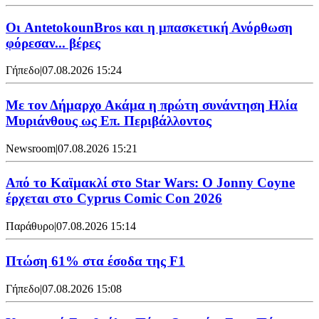
Oι AntetokounBros και η μπασκετική Ανόρθωση
φόρεσαν... βέρες
Γήπεδο
|
07.08.2026 15:24
Με τον Δήμαρχο Ακάμα η πρώτη συνάντηση Ηλία
Μυριάνθους ως Επ. Περιβάλλοντος
Newsroom
|
07.08.2026 15:21
Από το Καϊμακλί στο Star Wars: Ο Jonny Coyne
έρχεται στο Cyprus Comic Con 2026
Παράθυρο
|
07.08.2026 15:14
Πτώση 61% στα έσοδα της F1
Γήπεδο
|
07.08.2026 15:08