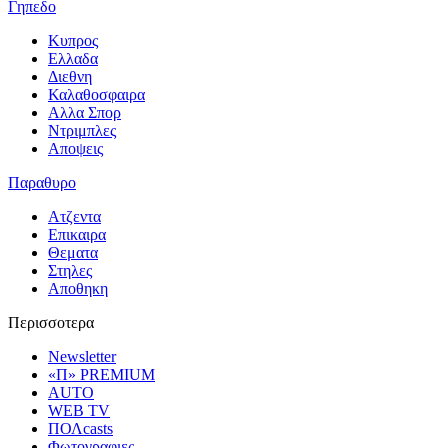
Γηπεδο
Κυπρος
Ελλαδα
Διεθνη
Καλαθοσφαιρα
Αλλα Σπορ
Ντριμπλες
Αποψεις
Παραθυρο
Ατζεντα
Επικαιρα
Θεματα
Στηλες
Αποθηκη
Περισσοτερα
Newsletter
«Π» PREMIUM
AUTO
WEB TV
ΠΟΛcasts
Φωτογραφιες