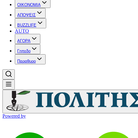
OIKONOMIA
ΑΠΟΨΕΙΣ
BUZZLIFE
AUTO
ΑΓΟΡΑ
Γηπεδο
Παραθυρο
Powered by