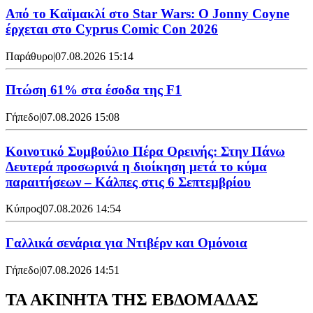
Από το Καϊμακλί στο Star Wars: Ο Jonny Coyne
έρχεται στο Cyprus Comic Con 2026
Παράθυρο
|
07.08.2026 15:14
Πτώση 61% στα έσοδα της F1
Γήπεδο
|
07.08.2026 15:08
Κοινοτικό Συμβούλιο Πέρα Ορεινής: Στην Πάνω
Δευτερά προσωρινά η διοίκηση μετά το κύμα
παραιτήσεων – Κάλπες στις 6 Σεπτεμβρίου
Κύπρος
|
07.08.2026 14:54
Γαλλικά σενάρια για Ντιβέρν και Ομόνοια
Γήπεδο
|
07.08.2026 14:51
ΤΑ ΑΚΙΝΗΤΑ ΤΗΣ ΕΒΔΟΜΑΔΑΣ