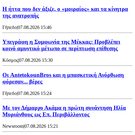
Η ήττα που δεν άξιζε, ο «μοιραίος» και τα κίνητρα
της ανατροπής
Γήπεδο
|
07.08.2026 15:46
Υπεγράφη η Συμφωνία της Μέκκας: Προβλέπει
κοινό αμυντικό μέτωπο σε περίπτωση επίθεσης
Κόσμος
|
07.08.2026 15:30
Oι AntetokounBros και η μπασκετική Ανόρθωση
φόρεσαν... βέρες
Γήπεδο
|
07.08.2026 15:24
Με τον Δήμαρχο Ακάμα η πρώτη συνάντηση Ηλία
Μυριάνθους ως Επ. Περιβάλλοντος
Newsroom
|
07.08.2026 15:21