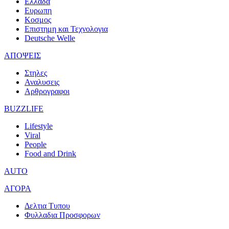
Ελλαδα
Ευρωπη
Κοσμος
Επιστημη και Τεχνολογια
Deutsche Welle
ΑΠΟΨΕΙΣ
Στηλες
Αναλυσεις
Αρθρογραφοι
BUZZLIFE
Lifestyle
Viral
People
Food and Drink
AUTO
ΑΓΟΡΑ
Δελτια Τυπου
Φυλλαδια Προσφορων