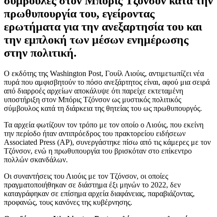
συμβουλές στον Μπόρις Τζόνσον κατά την
πρωθυπουργία του, εγείροντας
ερωτήματα για την ανεξαρτησία του και
την εμπλοκή των μέσων ενημέρωσης
στην πολιτική.
Ο εκδότης της Washington Post, Γουίλ Λιούις, αντιμετωπίζει νέα
πυρά που αμφισβητούν το πόσο ανεξάρτητος είναι, αφού μια σειρά
από διαρροές αρχείων αποκάλυψε ότι παρείχε εκτεταμένη
υποστήριξη στον Μπόρις Τζόνσον ως μυστικός πολιτικός
σύμβουλος κατά τη διάρκεια της θητείας του ως πρωθυπουργός.
Τα αρχεία φωτίζουν τον τρόπο με τον οποίο ο Λιούις, που εκείνη
την περίοδο ήταν αντιπρόεδρος του πρακτορείου ειδήσεων
Associated Press (AP), συνεργάστηκε πίσω από τις κάμερες με τον
Τζόνσον, ενώ η πρωθυπουργία του βρισκόταν στο επίκεντρο
πολλών σκανδάλων.
Οι συναντήσεις του Λιούις με τον Τζόνσον, οι οποίες
πραγματοποιήθηκαν σε διάστημα έξι μηνών το 2022, δεν
καταγράφηκαν σε επίσημα αρχεία διαφάνειας, παραβιάζοντας,
προφανώς, τους κανόνες της κυβέρνησης.