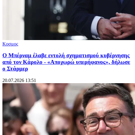
Κοσμος
Ο Μπέρναμ έλαβε εντολή σχηματισμού κυβέρνησης
από τον Κάρολο - «Αποχωρώ υπερήφανος», δήλωσε
ο Στάρμερ
20.07.2026 13:51