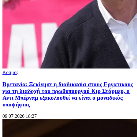
Κοσμος
Βρετανία: Ξεκίνησε η διαδικασία στους Εργατικούς
για τη διαδοχή του πρωθυπουργού Κιρ Στάρμερ, ο
Άντι Μπέρναμ εξακολουθεί να είναι ο μοναδικός
υποψήφιος
09.07.2026 18:27