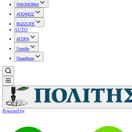
OIKONOMIA
ΑΠΟΨΕΙΣ
BUZZLIFE
AUTO
ΑΓΟΡΑ
Γηπεδο
Παραθυρο
Powered by