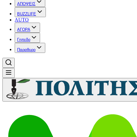
ΑΠΟΨΕΙΣ
BUZZLIFE
AUTO
ΑΓΟΡΑ
Γηπεδο
Παραθυρο