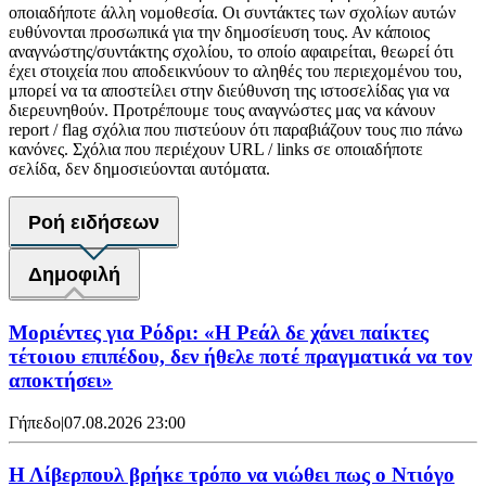
οποιαδήποτε άλλη νομοθεσία. Οι συντάκτες των σχολίων αυτών
ευθύνονται προσωπικά για την δημοσίευση τους. Αν κάποιος
αναγνώστης/συντάκτης σχολίου, το οποίο αφαιρείται, θεωρεί ότι
έχει στοιχεία που αποδεικνύουν το αληθές του περιεχομένου του,
μπορεί να τα αποστείλει στην διεύθυνση της ιστοσελίδας για να
διερευνηθούν. Προτρέπουμε τους αναγνώστες μας να κάνουν
report / flag σχόλια που πιστεύουν ότι παραβιάζουν τους πιο πάνω
κανόνες. Σχόλια που περιέχουν URL / links σε οποιαδήποτε
σελίδα, δεν δημοσιεύονται αυτόματα.
Ροή ειδήσεων
Δημοφιλή
Μοριέντες για Ρόδρι: «Η Ρεάλ δε χάνει παίκτες
τέτοιου επιπέδου, δεν ήθελε ποτέ πραγματικά να τον
αποκτήσει»
Γήπεδο
|
07.08.2026 23:00
Η Λίβερπουλ βρήκε τρόπο να νιώθει πως ο Ντιόγο