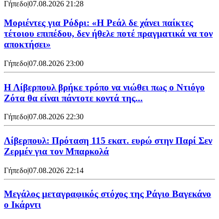
Γήπεδο
|
07.08.2026 21:28
Μοριέντες για Ρόδρι: «Η Ρεάλ δε χάνει παίκτες
τέτοιου επιπέδου, δεν ήθελε ποτέ πραγματικά να τον
αποκτήσει»
Γήπεδο
|
07.08.2026 23:00
Η Λίβερπουλ βρήκε τρόπο να νιώθει πως ο Ντιόγο
Ζότα θα είναι πάντοτε κοντά της...
Γήπεδο
|
07.08.2026 22:30
Λίβερπουλ: Πρόταση 115 εκατ. ευρώ στην Παρί Σεν
Ζερμέν για τον Μπαρκολά
Γήπεδο
|
07.08.2026 22:14
Μεγάλος μεταγραφικός στόχος της Ράγιο Βαγεκάνο
ο Ικάρντι