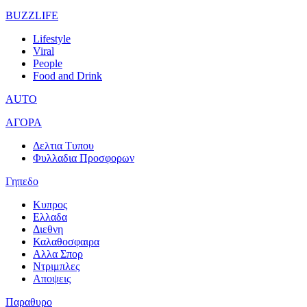
BUZZLIFE
Lifestyle
Viral
People
Food and Drink
AUTO
ΑΓΟΡΑ
Δελτια Τυπου
Φυλλαδια Προσφορων
Γηπεδο
Κυπρος
Ελλαδα
Διεθνη
Καλαθοσφαιρα
Αλλα Σπορ
Ντριμπλες
Αποψεις
Παραθυρο