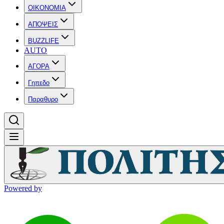
OIKONOMIA
ΑΠΟΨΕΙΣ
BUZZLIFE
AUTO
ΑΓΟΡΑ
Γηπεδο
Παραθυρο
Powered by