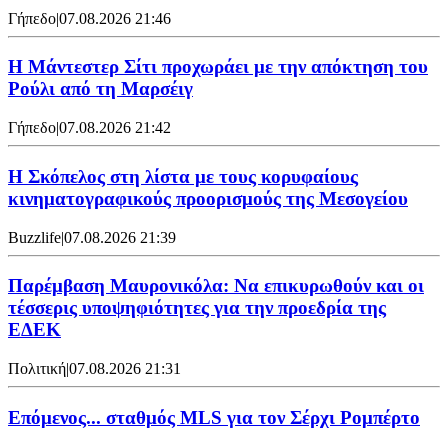
Γήπεδο
|
07.08.2026 21:46
Η Μάντεστερ Σίτι προχωράει με την απόκτηση του
Ρούλι από τη Μαρσέιγ
Γήπεδο
|
07.08.2026 21:42
Η Σκόπελος στη λίστα με τους κορυφαίους
κινηματογραφικούς προορισμούς της Μεσογείου
Buzzlife
|
07.08.2026 21:39
Παρέμβαση Μαυρονικόλα: Να επικυρωθούν και οι
τέσσερις υποψηφιότητες για την προεδρία της
ΕΔΕΚ
Πολιτική
|
07.08.2026 21:31
Επόμενος... σταθμός MLS για τον Σέρχι Ρομπέρτο