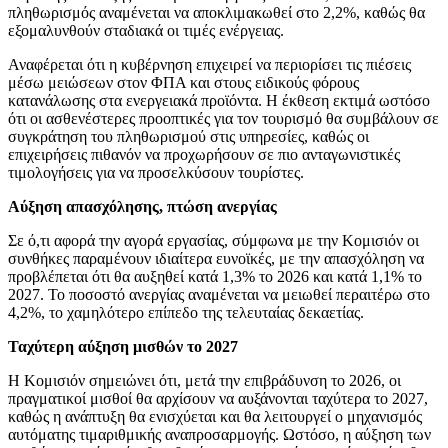
πληθωρισμός αναμένεται να αποκλιμακωθεί στο 2,2%, καθώς θα
εξομαλυνθούν σταδιακά οι τιμές ενέργειας.
Αναφέρεται ότι η κυβέρνηση επιχειρεί να περιορίσει τις πιέσεις
μέσω μειώσεων στον ΦΠΑ και στους ειδικούς φόρους
κατανάλωσης στα ενεργειακά προϊόντα. Η έκθεση εκτιμά ωστόσο
ότι οι ασθενέστερες προοπτικές για τον τουρισμό θα συμβάλουν σε
συγκράτηση του πληθωρισμού στις υπηρεσίες, καθώς οι
επιχειρήσεις πιθανόν να προχωρήσουν σε πιο ανταγωνιστικές
τιμολογήσεις για να προσελκύσουν τουρίστες.
Αύξηση απασχόλησης, πτώση ανεργίας
Σε ό,τι αφορά την αγορά εργασίας, σύμφωνα με την Κομισιόν οι
συνθήκες παραμένουν ιδιαίτερα ευνοϊκές, με την απασχόληση να
προβλέπεται ότι θα αυξηθεί κατά 1,3% το 2026 και κατά 1,1% το
2027. Το ποσοστό ανεργίας αναμένεται να μειωθεί περαιτέρω στο
4,2%, το χαμηλότερο επίπεδο της τελευταίας δεκαετίας.
Ταχύτερη αύξηση μισθών το 2027
Η Κομισιόν σημειώνει ότι, μετά την επιβράδυνση το 2026, οι
πραγματικοί μισθοί θα αρχίσουν να αυξάνονται ταχύτερα το 2027,
καθώς η ανάπτυξη θα ενισχύεται και θα λειτουργεί ο μηχανισμός
αυτόματης τιμαριθμικής αναπροσαρμογής. Ωστόσο, η αύξηση των