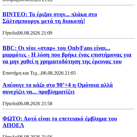
ΒΙΝΤΕΟ: Το έριξαν στην... πλάκα στο
Σάλτσμπουργκ μετά τη διακοπή!
Γήπεδο
|
06.08.2026 21:09
BBC: Οι νέοι «σταρ» του OnlyFans είναι...
μαρμότες - Η λύση που βρήκε ένας επιστήμονας για
να μην χαθεί η χρηματοδότηση της έρευνας του
Επιστήμη και Τεχ...
|
06.08.2026 21:05
Απέφυγε το κάζο στο 90’+4 η Ομόνοια αλλά
συνεχίζει να... προβληματίζει
Γήπεδο
|
06.08.2026 21:58
ΦΩΤΟ: Αυτό είναι το επετειακό έμβλημα του
ΑΠΟΕΛ
Γήπεδο
|
06.08.2026 21:56