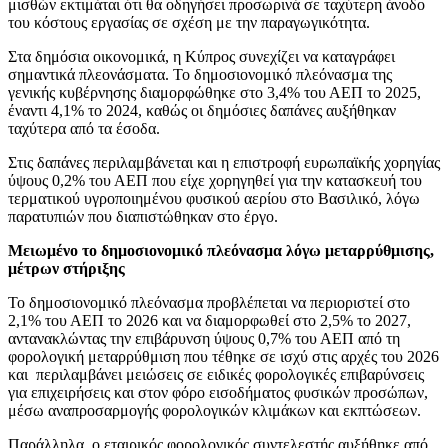
μισθών εκτιμάται ότι θα οδηγήσει προσωρινά σε ταχύτερη άνοδο
του κόστους εργασίας σε σχέση με την παραγωγικότητα.
Στα δημόσια οικονομικά, η Κύπρος συνεχίζει να καταγράφει
σημαντικά πλεονάσματα. Το δημοσιονομικό πλεόνασμα της
γενικής κυβέρνησης διαμορφώθηκε στο 3,4% του ΑΕΠ το 2025,
έναντι 4,1% το 2024, καθώς οι δημόσιες δαπάνες αυξήθηκαν
ταχύτερα από τα έσοδα.
Στις δαπάνες περιλαμβάνεται και η επιστροφή ευρωπαϊκής χορηγίας
ύψους 0,2% του ΑΕΠ που είχε χορηγηθεί για την κατασκευή του
τερματικού υγροποιημένου φυσικού αερίου στο Βασιλικό, λόγω
παρατυπιών που διαπιστώθηκαν στο έργο.
Μειωμένο το δημοσιονομικό πλεόνασμα λόγω μεταρρύθμισης,
μέτρων στήριξης
Το δημοσιονομικό πλεόνασμα προβλέπεται να περιοριστεί στο
2,1% του ΑΕΠ το 2026 και να διαμορφωθεί στο 2,5% το 2027,
αντανακλώντας την επιβάρυνση ύψους 0,7% του ΑΕΠ από τη
φορολογική μεταρρύθμιση που τέθηκε σε ισχύ στις αρχές του 2026
και περιλαμβάνει μειώσεις σε ειδικές φορολογικές επιβαρύνσεις
για επιχειρήσεις και στον φόρο εισοδήματος φυσικών προσώπων,
μέσω αναπροσαρμογής φορολογικών κλιμάκων και εκπτώσεων.
Παράλληλα, ο εταιρικός φορολογικός συντελεστής αυξήθηκε από