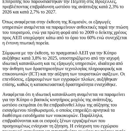
Επιτροπής που παρουσιάστηκαν την Πέμπτη στις Βρυξέλλες,
προβλέποντας επιβράδυνση ωστόσο της ανάπτυξης κατά 2,3% το
2026 και κατά 2,7% το 2027.
Όπως αναφέρεται στην έκθεση της Κομισιόν, οι εξαγωγές
υπηρεσιών αναμένεται να παραμείνουν ανθεκτικές παρά την πτώση
του τουρισμού, ενώ για πρώτη φορά από το 2009 ο δείκτης χρέους
προς ΑΕΠ υποχώρησε κάτω από το όριο του 60% ενώ συνεχίζεται
η έντονη πτωτική πορεία.
Σύμφωνα με την έκθεση, το πραγματικό ΑΕΠ για την Κύπρο
αυξήθηκε κατά 3,8% το 2025, υποστηριζόμενο από την ισχυρή
ιδιωτική κατανάλωση και τις εξαγωγές υπηρεσιών, ιδιαίτερα από
την άνθηση των δραστηριοτήτων τεχνολογίας πληροφορικής και
επικοινωνιών (ICT) και την αύξηση των τουριστικών αφίξεων. Οι
επενδύσεις, εξαιρουμένων των εγγραφών πλοίων, αυξήθηκαν
επίσης, καθώς η κατασκευαστική δραστηριότητα ενισχύθηκε.
Αναφέρεται ότι η ιδιωτική κατανάλωση αναμένεται να παραμείνει
για την Κύπρο ο βασικός κινητήριος μοχλός της ανάπτυξης,
ωστόσο εκτιμάται ότι θα επιβραδυνθεί λόγω της αύξησης του
εισαγόμενου πληθωρισμού, ο οποίος επηρεάζει αρνητικά τα
διαθέσιμα εισοδήματα των νοικοκυριών. Παράλληλα,
επιβραδύνονται και οι εισροές ξένων εργαζομένων που
προηγουμένως ενίσχυαν τη ζήτηση. Η ενίσχυση του εγχώριου