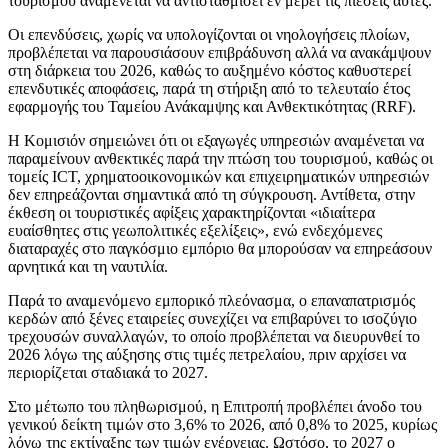
τουρισμού αναμένεται να αντισταθμίσει εν μέρει τις πιέσεις αυτές.
Οι επενδύσεις, χωρίς να υπολογίζονται οι νηολογήσεις πλοίων,
προβλέπεται να παρουσιάσουν επιβράδυνση αλλά να ανακάμψουν
στη διάρκεια του 2026, καθώς το αυξημένο κόστος καθυστερεί
επενδυτικές αποφάσεις, παρά τη στήριξη από το τελευταίο έτος
εφαρμογής του Ταμείου Ανάκαμψης και Ανθεκτικότητας (RRF).
Η Κομισιόν σημειώνει ότι οι εξαγωγές υπηρεσιών αναμένεται να
παραμείνουν ανθεκτικές παρά την πτώση του τουρισμού, καθώς οι
τομείς ICT, χρηματοοικονομικών και επιχειρηματικών υπηρεσιών
δεν επηρεάζονται σημαντικά από τη σύγκρουση. Αντίθετα, στην
έκθεση οι τουριστικές αφίξεις χαρακτηρίζονται «ιδιαίτερα
ευαίσθητες στις γεωπολιτικές εξελίξεις», ενώ ενδεχόμενες
διαταραχές στο παγκόσμιο εμπόριο θα μπορούσαν να επηρεάσουν
αρνητικά και τη ναυτιλία.
Παρά το αναμενόμενο εμπορικό πλεόνασμα, ο επαναπατρισμός
κερδών από ξένες εταιρείες συνεχίζει να επιβαρύνει το ισοζύγιο
τρεχουσών συναλλαγών, το οποίο προβλέπεται να διευρυνθεί το
2026 λόγω της αύξησης στις τιμές πετρελαίου, πριν αρχίσει να
περιορίζεται σταδιακά το 2027.
Στο μέτωπο του πληθωρισμού, η Επιτροπή προβλέπει άνοδο του
γενικού δείκτη τιμών στο 3,6% το 2026, από 0,8% το 2025, κυρίως
λόγω της εκτίναξης των τιμών ενέργειας. Ωστόσο, το 2027 ο