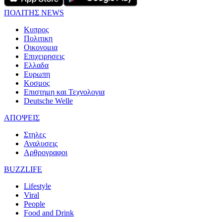
ΠΟΛΙΤΗΣ NEWS
Κυπρος
Πολιτικη
Οικονομια
Επιχειρησεις
Ελλαδα
Ευρωπη
Κοσμος
Επιστημη και Τεχνολογια
Deutsche Welle
ΑΠΟΨΕΙΣ
Στηλες
Αναλυσεις
Αρθρογραφοι
BUZZLIFE
Lifestyle
Viral
People
Food and Drink