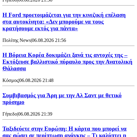
Η Ford προετοιμάζεται για την κινεζική επέλαση
στα αυτοκίνητα: «Δεν μπορούμε να τους
κρατήσουμε εκτός για πάντα»
Πολίτης News
|
06.08.2026 21:56
Η Βόρεια Κορέα δοκιμάζει ξανά τις αντοχές της –
Εκτόξευσε βαλλιστικό πύραυλο προς την Ανατολική
Θάλασσα
Κόσμος
|
06.08.2026 21:48
Συμβιβασμός για Άρη με την Αλ Σαντ με θετικό
πρόσημο
Γήπεδο
|
06.08.2026 21:39
Ταξιδεύετε στην Ευρώπη; Η κάρτα που μπορεί να
σας σώσει σε περίπτωση ανάγκης – Τι καλύπτει η