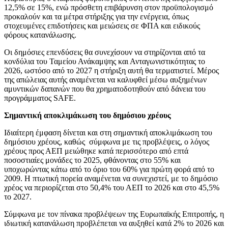
12,5% σε 15%, ενώ πρόσθετη επιβάρυνση στον προϋπολογισμό
προκαλούν και τα μέτρα στήριξης για την ενέργεια, όπως
στοχευμένες επιδοτήσεις και μειώσεις σε ΦΠΑ και ειδικούς
φόρους κατανάλωσης.
Οι δημόσιες επενδύσεις θα συνεχίσουν να στηρίζονται από τα
κονδύλια του Ταμείου Ανάκαμψης και Ανταγωνιστικότητας το
2026, ωστόσο από το 2027 η στήριξη αυτή θα τερματιστεί. Μέρος
της απώλειας αυτής αναμένεται να καλυφθεί μέσω αυξημένων
αμυντικών δαπανών που θα χρηματοδοτηθούν από δάνεια του
προγράμματος SAFE.
Σημαντική αποκλιμάκωση του δημόσιου χρέους
Ιδιαίτερη έμφαση δίνεται και στη σημαντική αποκλιμάκωση του
δημόσιου χρέους, καθώς σύμφωνα με τις προβλέψεις, ο λόγος
χρέους προς ΑΕΠ μειώθηκε κατά περισσότερο από επτά
ποσοστιαίες μονάδες το 2025, φθάνοντας στο 55% και
υποχωρώντας κάτω από το όριο του 60% για πρώτη φορά από το
2009. Η πτωτική πορεία αναμένεται να συνεχιστεί, με το δημόσιο
χρέος να περιορίζεται στο 50,4% του ΑΕΠ το 2026 και στο 45,5%
το 2027.
Σύμφωνα με τον πίνακα προβλέψεων της Ευρωπαϊκής Επιτροπής, η
ιδιωτική κατανάλωση προβλέπεται να αυξηθεί κατά 2% το 2026 και