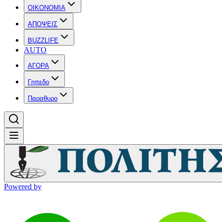
OIKONOMIA
ΑΠΟΨΕΙΣ
BUZZLIFE
AUTO
ΑΓΟΡΑ
Γηπεδο
Παραθυρο
Powered by