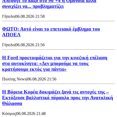
Απέφυγε το κάζο στο 90’+4 η Ομόνοια αλλά
συνεχίζει να... προβληματίζει
Γήπεδο
|
06.08.2026 21:58
ΦΩΤΟ: Αυτό είναι το επετειακό έμβλημα του
ΑΠΟΕΛ
Γήπεδο
|
06.08.2026 21:56
Η Ford προετοιμάζεται για την κινεζική επέλαση
στα αυτοκίνητα: «Δεν μπορούμε να τους
κρατήσουμε εκτός για πάντα»
Πολίτης News
|
06.08.2026 21:56
Η Βόρεια Κορέα δοκιμάζει ξανά τις αντοχές της –
Εκτόξευσε βαλλιστικό πύραυλο προς την Ανατολική
Θάλασσα
Κόσμος
|
06.08.2026 21:48