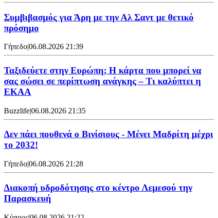
Συμβιβασμός για Άρη με την Αλ Σαντ με θετικό
πρόσημο
Γήπεδο
|
06.08.2026 21:39
Ταξιδεύετε στην Ευρώπη; Η κάρτα που μπορεί να
σας σώσει σε περίπτωση ανάγκης – Τι καλύπτει η
ΕΚΑΑ
Buzzlife
|
06.08.2026 21:35
Δεν πάει πουθενά ο Βινίσιους - Μένει Μαδρίτη μέχρι
το 2032!
Γήπεδο
|
06.08.2026 21:28
Διακοπή υδροδότησης στο κέντρο Λεμεσού την
Παρασκευή
Κύπρος
|
06.08.2026 21:22