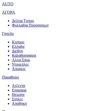
AUTO
ΑΓΟΡΑ
Δελτια Τυπου
Φυλλαδια Προσφορων
Γηπεδο
Κυπρος
Ελλαδα
Διεθνη
Καλαθοσφαιρα
Αλλα Σπορ
Ντριμπλες
Αποψεις
Παραθυρο
Ατζεντα
Επικαιρα
Θεματα
Στηλες
Αποθηκη