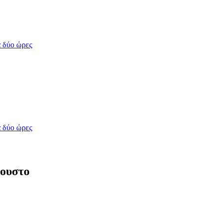
 δύο ώρες
 δύο ώρες
γουστο