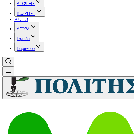
ΑΠΟΨΕΙΣ
BUZZLIFE
AUTO
ΑΓΟΡΑ
Γηπεδο
Παραθυρο