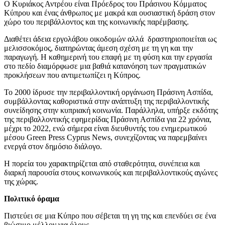
Ο Κυριάκος Αντρέου είναι Πρόεδρος του Πράσινου Κόμματος
Κύπρου και ένας άνθρωπος με μακρά και ουσιαστική δράση στον
χώρο του περιβάλλοντος και της κοινωνικής παρέμβασης.
Διαθέτει άδεια εργολάβου οικοδομών αλλά δραστηριοποιείται ως
μελισσοκόμος, διατηρώντας άμεση σχέση με τη γη και την
παραγωγή. Η καθημερινή του επαφή με τη φύση και την εργασία
στο πεδίο διαμόρφωσε μια βαθιά κατανόηση των πραγματικών
προκλήσεων που αντιμετωπίζει η Κύπρος.
Το 2000 ίδρυσε την περιβαλλοντική οργάνωση Πράσινη Ασπίδα,
συμβάλλοντας καθοριστικά στην ανάπτυξη της περιβαλλοντικής
συνείδησης στην κυπριακή κοινωνία. Παράλληλα, υπήρξε εκδότης
της περιβαλλοντικής εφημερίδας Πράσινη Ασπίδα για 22 χρόνια,
μέχρι το 2022, ενώ σήμερα είναι διευθυντής του ενημερωτικού
μέσου Green Press Cyprus Νews, συνεχίζοντας να παρεμβαίνει
ενεργά στον δημόσιο διάλογο.
Η πορεία του χαρακτηρίζεται από σταθερότητα, συνέπεια και
διαρκή παρουσία στους κοινωνικούς και περιβαλλοντικούς αγώνες
της χώρας.
Πολιτικό όραμα
Πιστεύει σε μια Κύπρο που σέβεται τη γη της και επενδύει σε ένα
βιώσιμο μέλλον για όλους.