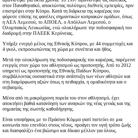
στον Παναθηναϊκό, αποκτώντας πολύτιμες διεθνείς εμπειρίες, πριν
επιστρέψει στην Κύπρο. Κατά τη διάρκεια της καριέρας του
φόρεσε επίσης τις φανέλες σημαντικών κυπριακών ομάδων, όπως
η ΑΕΛ Λεμεσού, το ΑΠΟΕΛ, ο Απόλλων Λεμεσού, ο
Ολυμπιακός Λευκωσίας, ενώ ολοκλήρωσε την ποδοσφαιρική του
διαδρομή στην ΠΑΕΕΚ Κερύνειας.
Υπήρξε ενεργό μέλος της Εθνικής Κύπρου, με 44 συμμετοχές και
4 γκολ, εκπροσωπώντας τη χώρα με συνέπεια και ήθος.
Μετά την ολοκλήρωση της ποδοσφαιρικής του καριέρας, παρέμεινε
ενεργός στον χώρο του αθλητισμού ως προπονητής. Από το 2012
υπηρετεί ως προπονητής της Εθνικής Παίδων Κύπρου,
συμβάλλοντας ουσιαστικά στην ανάπτυξη των νέων αθλητών και
στη διαμόρφωση αξιών όπως η πειθαρχία, η ομαδικότητα και ο
σεβασμός.
Μέσα από τη μακρόχρονη πορεία του στον αθλητισμό, έχει
αποκτήσει βαθιά κατανόηση των αναγκών της νέας γενιάς και της
σημασίας της σωστής καθοδήγησης.
Είναι υποψήφιος με το Πράσινο Κόμμα γιατί πιστεύει σε μια
κοινωνία που επενδύει στους νέους, προάγει τον υγιή τρόπο ζωής
και διασφαλίζει ένα βιώσιμο και δίκαιο μέλλον για όλους.