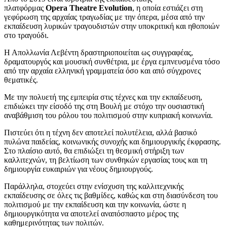
πλατφόρμας
Opera Theatre Evolution
, η οποία εστιάζει στη
γεφύρωση της αρχαίας τραγωδίας με την όπερα, μέσα από την
εκπαίδευση λυρικών τραγουδιστών στην υποκριτική και ηθοποιών
στο τραγούδι.
Η Απολλωνία Λεβέντη δραστηριοποιείται ως συγγραφέας,
δραματουργός και μουσική συνθέτρια, με έργα εμπνευσμένα τόσο
από την αρχαία ελληνική γραμματεία όσο και από σύγχρονες
θεματικές.
Με την πολυετή της εμπειρία στις τέχνες και την εκπαίδευση,
επιδιώκει την είσοδό της στη Βουλή με στόχο την ουσιαστική
αναβάθμιση του ρόλου του πολιτισμού στην κυπριακή κοινωνία.
Πιστεύει ότι η τέχνη δεν αποτελεί πολυτέλεια, αλλά βασικό
πυλώνα παιδείας, κοινωνικής συνοχής και δημιουργικής έκφρασης.
Στο πλαίσιο αυτό, θα επιδιώξει τη θεσμική στήριξη των
καλλιτεχνών, τη βελτίωση των συνθηκών εργασίας τους και τη
δημιουργία ευκαιριών για νέους δημιουργούς.
Παράλληλα, στοχεύει στην ενίσχυση της καλλιτεχνικής
εκπαίδευσης σε όλες τις βαθμίδες, καθώς και στη διασύνδεση του
πολιτισμού με την εκπαίδευση και την κοινωνία, ώστε η
δημιουργικότητα να αποτελεί αναπόσπαστο μέρος της
καθημερινότητας των πολιτών.