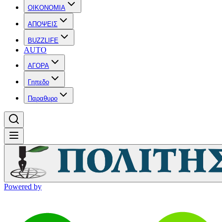
OIKONOMIA
ΑΠΟΨΕΙΣ
BUZZLIFE
AUTO
ΑΓΟΡΑ
Γηπεδο
Παραθυρο
Powered by