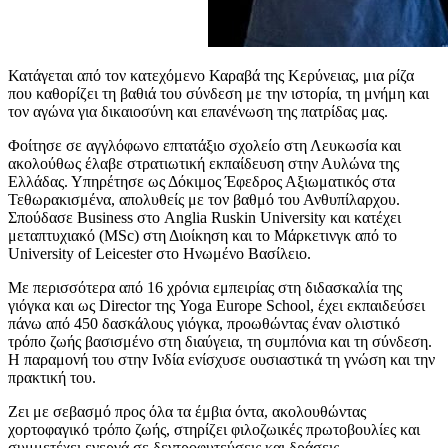
Κατάγεται από τον κατεχόμενο Καραβά της Κερύνειας, μια ρίζα
που καθορίζει τη βαθιά του σύνδεση με την ιστορία, τη μνήμη και
τον αγώνα για δικαιοσύνη και επανένωση της πατρίδας μας.
Φοίτησε σε αγγλόφωνο επτατάξιο σχολείο στη Λευκωσία και
ακολούθως έλαβε στρατιωτική εκπαίδευση στην Αυλώνα της
Ελλάδας. Υπηρέτησε ως Δόκιμος Έφεδρος Αξιωματικός στα
Τεθωρακισμένα, απολυθείς με τον βαθμό του Ανθυπίλαρχου.
Σπούδασε Business στο Anglia Ruskin University και κατέχει
μεταπτυχιακό (MSc) στη Διοίκηση και το Μάρκετινγκ από το
University of Leicester στο Ηνωμένο Βασίλειο.
Με περισσότερα από 16 χρόνια εμπειρίας στη διδασκαλία της
γιόγκα και ως Director της Yoga Europe School, έχει εκπαιδεύσει
πάνω από 450 δασκάλους γιόγκα, προωθώντας έναν ολιστικό
τρόπο ζωής βασισμένο στη διαύγεια, τη συμπόνια και τη σύνδεση.
Η παραμονή του στην Ινδία ενίσχυσε ουσιαστικά τη γνώση και την
πρακτική του.
Ζει με σεβασμό προς όλα τα έμβια όντα, ακολουθώντας
χορτοφαγικό τρόπο ζωής, στηρίζει φιλοζωικές πρωτοβουλίες και
συμμετέχει ενεργά σε δεντροφυτεύσεις και δράσεις