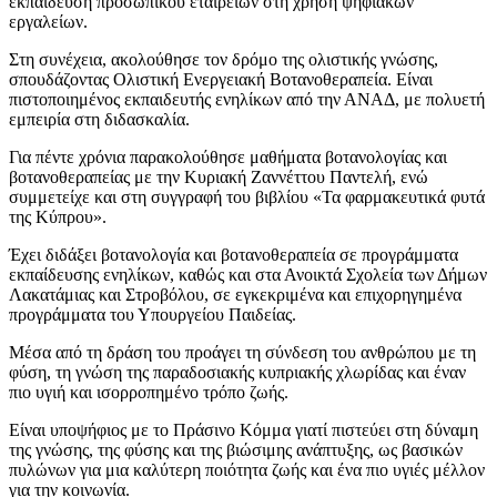
εκπαίδευση προσωπικού εταιρειών στη χρήση ψηφιακών
εργαλείων.
Στη συνέχεια, ακολούθησε τον δρόμο της ολιστικής γνώσης,
σπουδάζοντας Ολιστική Ενεργειακή Βοτανοθεραπεία. Είναι
πιστοποιημένος εκπαιδευτής ενηλίκων από την ΑΝΑΔ, με πολυετή
εμπειρία στη διδασκαλία.
Για πέντε χρόνια παρακολούθησε μαθήματα βοτανολογίας και
βοτανοθεραπείας με την Κυριακή Ζαννέττου Παντελή, ενώ
συμμετείχε και στη συγγραφή του βιβλίου «Τα φαρμακευτικά φυτά
της Κύπρου».
Έχει διδάξει βοτανολογία και βοτανοθεραπεία σε προγράμματα
εκπαίδευσης ενηλίκων, καθώς και στα Ανοικτά Σχολεία των Δήμων
Λακατάμιας και Στροβόλου, σε εγκεκριμένα και επιχορηγημένα
προγράμματα του Υπουργείου Παιδείας.
Μέσα από τη δράση του προάγει τη σύνδεση του ανθρώπου με τη
φύση, τη γνώση της παραδοσιακής κυπριακής χλωρίδας και έναν
πιο υγιή και ισορροπημένο τρόπο ζωής.
Είναι υποψήφιος με το Πράσινο Κόμμα γιατί πιστεύει στη δύναμη
της γνώσης, της φύσης και της βιώσιμης ανάπτυξης, ως βασικών
πυλώνων για μια καλύτερη ποιότητα ζωής και ένα πιο υγιές μέλλον
για την κοινωνία.