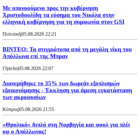
Με υπονοούμενο προς την κυβέρνηση
Χριστοδουλίδη τα εύσημα του Νικόλα στην
ελληνική κυβέρνηση για τη συμφωνία στον GSI
Πολιτική
|
05.08.2026 22:21
ΒΙΝΤΕΟ: Τα στιγμιότυπα από τη μεγάλη νίκη του
Απόλλωνα επί της Μπραν
Γήπεδο
|
05.08.2026 22:07
Διανεμήθηκε το 35% των δωρεάν εξοπλισμών
εξοικονόμησης - Έκκληση για άμεση εγκατάσταση
των ακροφυσίων
Κύπρος
|
05.08.2026 21:55
«Θρυλικό» διπλό στη Νορβηγία και φουλ για πλέι
οφ ο Απόλλωνας!