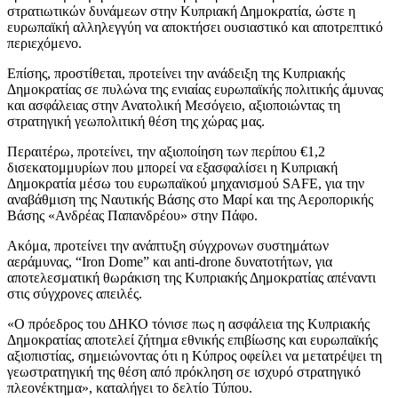
στρατιωτικών δυνάμεων στην Κυπριακή Δημοκρατία, ώστε η
ευρωπαϊκή αλληλεγγύη να αποκτήσει ουσιαστικό και αποτρεπτικό
περιεχόμενο.
Επίσης, προστίθεται, προτείνει την ανάδειξη της Κυπριακής
Δημοκρατίας σε πυλώνα της ενιαίας ευρωπαϊκής πολιτικής άμυνας
και ασφάλειας στην Ανατολική Μεσόγειο, αξιοποιώντας τη
στρατηγική γεωπολιτική θέση της χώρας μας.
Περαιτέρω, προτείνει, την αξιοποίηση των περίπου €1,2
δισεκατομμυρίων που μπορεί να εξασφαλίσει η Κυπριακή
Δημοκρατία μέσω του ευρωπαϊκού μηχανισμού SAFE, για την
αναβάθμιση της Ναυτικής Βάσης στο Μαρί και της Αεροπορικής
Βάσης «Ανδρέας Παπανδρέου» στην Πάφο.
Ακόμα, προτείνει την ανάπτυξη σύγχρονων συστημάτων
αεράμυνας, “Iron Dome” και anti-drone δυνατοτήτων, για
αποτελεσματική θωράκιση της Κυπριακής Δημοκρατίας απέναντι
στις σύγχρονες απειλές.
«Ο πρόεδρος του ΔΗΚΟ τόνισε πως η ασφάλεια της Κυπριακής
Δημοκρατίας αποτελεί ζήτημα εθνικής επιβίωσης και ευρωπαϊκής
αξιοπιστίας, σημειώνοντας ότι η Κύπρος οφείλει να μετατρέψει τη
γεωστρατηγική της θέση από πρόκληση σε ισχυρό στρατηγικό
πλεονέκτημα», καταλήγει το δελτίο Τύπου.