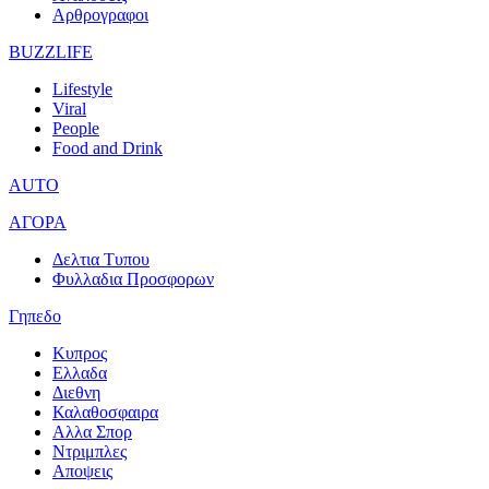
Αρθρογραφοι
BUZZLIFE
Lifestyle
Viral
People
Food and Drink
AUTO
ΑΓΟΡΑ
Δελτια Τυπου
Φυλλαδια Προσφορων
Γηπεδο
Κυπρος
Ελλαδα
Διεθνη
Καλαθοσφαιρα
Αλλα Σπορ
Ντριμπλες
Αποψεις