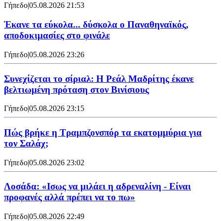
Γήπεδο
|
05.08.2026 21:53
Έκανε τα εύκολα... δύσκολα ο Παναθηναϊκός,
αποδοκιμασίες στο φινάλε
Γήπεδο
|
05.08.2026 23:26
Συνεχίζεται το σίριαλ: Η Ρεάλ Μαδρίτης έκανε
βελτιωμένη πρόταση στον Βινίσιους
Γήπεδο
|
05.08.2026 23:15
Πώς βρήκε η Τραμπζονσπόρ τα εκατομμύρια για
τον Σαλάχ;
Γήπεδο
|
05.08.2026 23:02
Λοσάδα: «Ισως να μιλάει η αδρεναλίνη - Είναι
προφανές αλλά πρέπει να το πω»
Γήπεδο
|
05.08.2026 22:49