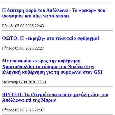
Η δεύτερη φορά του Απόλλωνα - Το «ρεκόρ» που
ισοφάρισε και πάει να το σπάσει
Γήπεδο
|
05.08.2026 22:43
ΦΩΤΟ: Η «έκρηξη» στο τελευταίο σφύριγμα!
Γήπεδο
|
05.08.2026 22:27
Με υπονοούμενο προς την κυβέρνηση
Χριστοδουλίδη τα εύσημα του Νικόλα στην
ελληνική κυβέρνηση για τη συμφωνία στον GSI
Πολιτική
|
05.08.2026 22:21
ΒΙΝΤΕΟ: Τα στιγμιότυπα από τη μεγάλη νίκη του
Απόλλωνα επί της Μπραν
Γήπεδο
|
05.08.2026 22:07