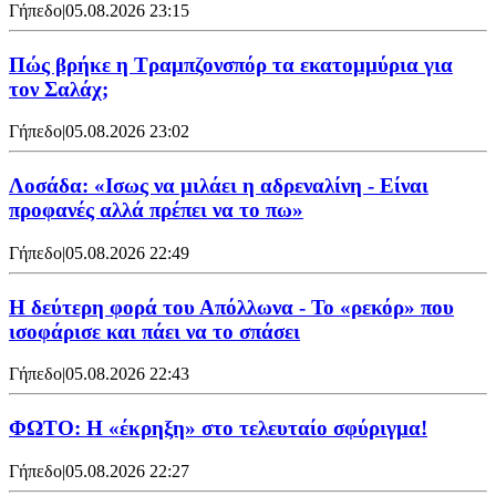
Γήπεδο
|
05.08.2026 23:15
Πώς βρήκε η Τραμπζονσπόρ τα εκατομμύρια για
τον Σαλάχ;
Γήπεδο
|
05.08.2026 23:02
Λοσάδα: «Ισως να μιλάει η αδρεναλίνη - Είναι
προφανές αλλά πρέπει να το πω»
Γήπεδο
|
05.08.2026 22:49
Η δεύτερη φορά του Απόλλωνα - Το «ρεκόρ» που
ισοφάρισε και πάει να το σπάσει
Γήπεδο
|
05.08.2026 22:43
ΦΩΤΟ: Η «έκρηξη» στο τελευταίο σφύριγμα!
Γήπεδο
|
05.08.2026 22:27