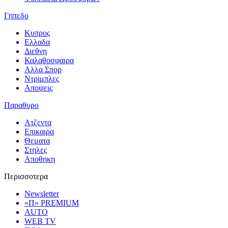
Γηπεδο
Κυπρος
Ελλαδα
Διεθνη
Καλαθοσφαιρα
Αλλα Σπορ
Ντριμπλες
Αποψεις
Παραθυρο
Ατζεντα
Επικαιρα
Θεματα
Στηλες
Αποθηκη
Περισσοτερα
Newsletter
«Π» PREMIUM
AUTO
WEB TV