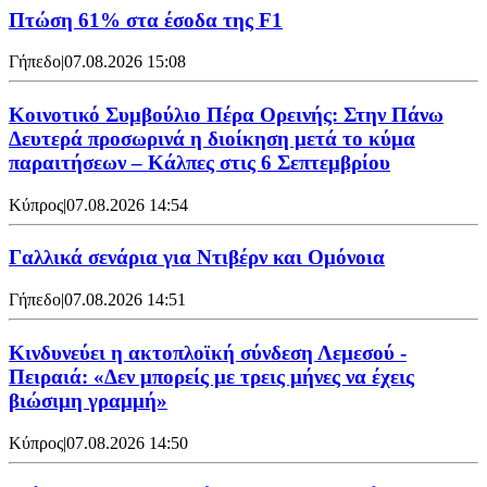
Πτώση 61% στα έσοδα της F1
Γήπεδο
|
07.08.2026 15:08
Κοινοτικό Συμβούλιο Πέρα Ορεινής: Στην Πάνω
Δευτερά προσωρινά η διοίκηση μετά το κύμα
παραιτήσεων – Κάλπες στις 6 Σεπτεμβρίου
Κύπρος
|
07.08.2026 14:54
Γαλλικά σενάρια για Ντιβέρν και Ομόνοια
Γήπεδο
|
07.08.2026 14:51
Κινδυνεύει η ακτοπλοϊκή σύνδεση Λεμεσού -
Πειραιά: «Δεν μπορείς με τρεις μήνες να έχεις
βιώσιμη γραμμή»
Κύπρος
|
07.08.2026 14:50