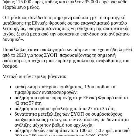
ύψους 115.000 ευρώ, καθώς και επιπλέον 95.000 ευρώ για κάθε
εξαρτώμενο μέλος.
Ο Πρόεδρος συνέδεσε τη σημερινή απόφαση με τη στρατηγική
μετάβασης της Εθνικής Φρουράς σε πιο επαγγελματικό μοντέλο
λειτουργίας, υπογραμμίζοντας πως «η ενίσχυση της αποτρεπτικής
ισχύος ξεκινά μέσα από την ουσιαστική επένδυση στο ανθρώπινο
δυναμικό».
Παράλληλα, έκανε απολογισμό των μέτρων που έχουν ήδη ληφθεί
από το 2023 για τους ΣΥΟΠ, παρουσιάζοντας τη σημερινή
απόφαση ως συνέχεια μιας ευρύτερης πολιτικής αναβάθμισης του
θεσμού.
Μεταξύ αυτών περιλαμβάνονται:
καθιέρωση σταθερού εισοδήματος, 13ου μισθού και
τιμαριθμικών αναπροσαρμογών,
αύξηση του ορίου παραμονής στην Εθνική Φρουρά από τα
42 στα 57 έτη,
αύξηση του ορίου πρόσληψης από τα 27 στα 35 έτη,
δυνατότητα μετεξέλιξης των ΣΥΟΠ σε συμβασιούχους
υπαξιωματικούς μέσω γραπτών εξετάσεων, με δυνατότητα
ανέλιξης μέχρι τον βαθμό του αρχιλοχία,
αύξηση ειδικών επιδομάτων από 100 σε 150 ευρώ, και από
200 σε 250 ευρώ για προσωπικό σε ΛΟΚ, ΟΥΚ,