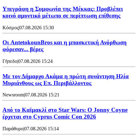
Υπεγράφη η Συμφωνία της Μέκκας: Προβλέπει
κοινό αμυντικό μέτωπο σε περίπτωση επίθεσης
Κόσμος
|
07.08.2026 15:30
Oι AntetokounBros και η μπασκετική Ανόρθωση
φόρεσαν... βέρες
Γήπεδο
|
07.08.2026 15:24
Με τον Δήμαρχο Ακάμα η πρώτη συνάντηση Ηλία
Μυριάνθους ως Επ. Περιβάλλοντος
Newsroom
|
07.08.2026 15:21
Από το Καϊμακλί στο Star Wars: Ο Jonny Coyne
έρχεται στο Cyprus Comic Con 2026
Παράθυρο
|
07.08.2026 15:14