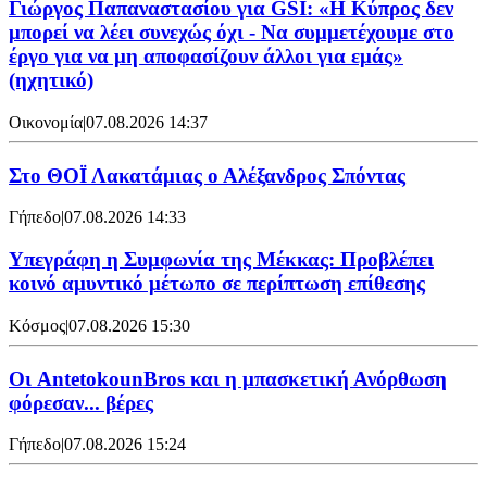
Γιώργος Παπαναστασίου για GSI: «Η Κύπρος δεν
μπορεί να λέει συνεχώς όχι - Να συμμετέχουμε στο
έργο για να μη αποφασίζουν άλλοι για εμάς»
(ηχητικό)
Οικονομία
|
07.08.2026 14:37
Στο ΘΟΪ Λακατάμιας ο Αλέξανδρος Σπόντας
Γήπεδο
|
07.08.2026 14:33
Υπεγράφη η Συμφωνία της Μέκκας: Προβλέπει
κοινό αμυντικό μέτωπο σε περίπτωση επίθεσης
Κόσμος
|
07.08.2026 15:30
Oι AntetokounBros και η μπασκετική Ανόρθωση
φόρεσαν... βέρες
Γήπεδο
|
07.08.2026 15:24