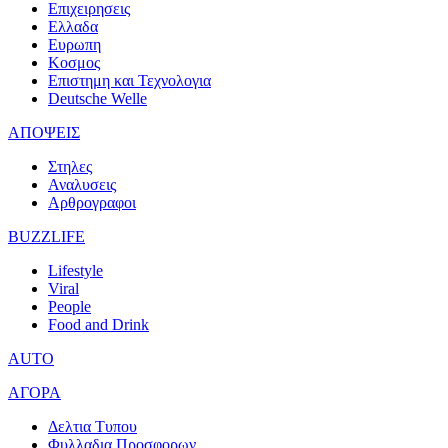
Επιχειρησεις
Ελλαδα
Ευρωπη
Κοσμος
Επιστημη και Τεχνολογια
Deutsche Welle
ΑΠΟΨΕΙΣ
Στηλες
Αναλυσεις
Αρθρογραφοι
BUZZLIFE
Lifestyle
Viral
People
Food and Drink
AUTO
ΑΓΟΡΑ
Δελτια Τυπου
Φυλλαδια Προσφορων