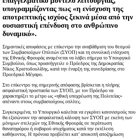
επαγγελματικό μοντέλο λειτουργίας,
υπογραμμίζοντας πως «η ενίσχυση της
αποτρεπτικής ισχύος ξεκινά μέσα από την
ουσιαστική επένδυση στο ανθρώπινο
δυναμικό».
Σημαντικές αποφάσεις με επίκεντρο την αναβάθμιση του θεσμού
των Συμβασιούχων Οπλιτών (ΣΥΟΠ) και τη συνολική ενίσχυση
της Εθνικής Φρουράς αναμένεται να λάβει σήμερα το Υπουργικό
Συμβούλιο, όπως προανήγγειλε ο Πρόεδρος της Δημοκρατίας
Νίκος Χριστοδουλίδης, κατά την έναρξη της συνεδρίασης στο
Προεδρικό Μέγαρο.
Στο επίκεντρο της σημερινής απόφασης βρίσκεται η πλήρης
ασφαλιστική προστασία των ΣΥΟΠ, με τον Πρόεδρο να
χαρακτηρίζει το μέτρο ως «ηθική υποχρέωση της Πολιτείας»
απέναντι στους συμβασιούχους οπλίτες.
Συγκεκριμένα, το Υπουργικό καλείται να εγκρίνει κανονισμούς που
θα εξισώνουν την ασφαλιστική κάλυψη των ΣΥΟΠ με εκείνη των
μόνιμων στελεχών της Εθνικής Φρουράς σε περίπτωση
θανατηφόρου ή σοβαρού ατυχήματος κατά την εκτέλεση
καθήκοντος. Η πρόνοια προβλέπει κατ’ αποκοπή αποζημίωση