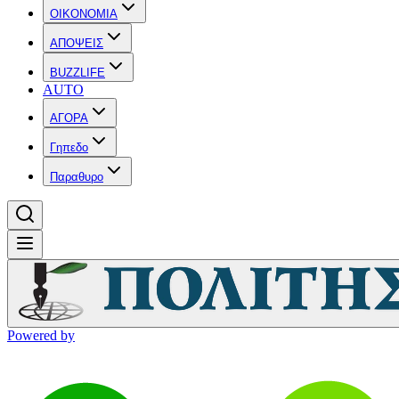
OIKONOMIA
ΑΠΟΨΕΙΣ
BUZZLIFE
AUTO
ΑΓΟΡΑ
Γηπεδο
Παραθυρο
Powered by