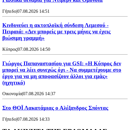
Γήπεδο
|
07.08.2026 14:51
Κινδυνεύει η ακτοπλοϊκή σύνδεση Λεμεσού -
Πειραιά: «Δεν μπορείς με τρεις μήνες να έχεις
βιώσιμη γραμμή»
Κύπρος
|
07.08.2026 14:50
Γιώργος Παπαναστασίου για GSI: «Η Κύπρος δεν
μπορεί να λέει συνεχώς όχι - Να συμμετέχουμε στο
έργο για να μη αποφασίζουν άλλοι για εμάς»
(ηχητικό)
Οικονομία
|
07.08.2026 14:37
Στο ΘΟΪ Λακατάμιας ο Αλέξανδρος Σπόντας
Γήπεδο
|
07.08.2026 14:33