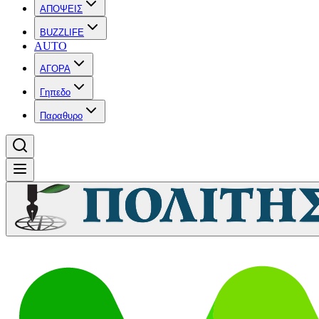
ΑΠΟΨΕΙΣ
BUZZLIFE
AUTO
ΑΓΟΡΑ
Γηπεδο
Παραθυρο