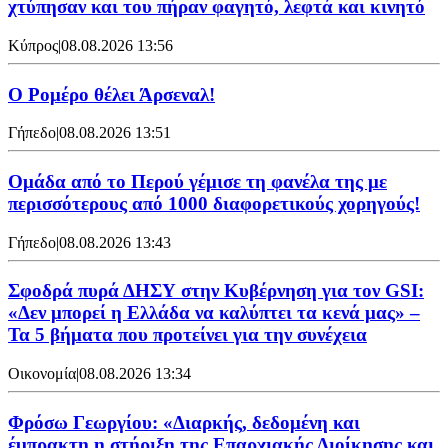
χτύπησαν και του πήραν φαγητό, λεφτά και κινητό
Κύπρος
|
08.08.2026 13:56
Ο Ρομέρο θέλει Άρσεναλ!
Γήπεδο
|
08.08.2026 13:51
Ομάδα από το Περού γέμισε τη φανέλα της με
περισσότερους από 1000 διαφορετικούς χορηγούς!
Γήπεδο
|
08.08.2026 13:43
Σφοδρά πυρά ΔΗΣΥ στην Κυβέρνηση για τον GSI:
«Δεν μπορεί η Ελλάδα να καλύπτει τα κενά μας» –
Τα 5 βήματα που προτείνει για την συνέχεια
Οικονομία
|
08.08.2026 13:34
Φρόσω Γεωργίου: «Διαρκής, δεδομένη και
έμπρακτη η στήριξη της Επαρχιακής Διοίκησης και