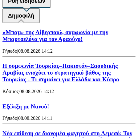
Ροή ειδήσεων
Δημοφιλή
«Μπαμ» της Λίβερπουλ, συμφωνία με την
Μπαρτσελόνα για τον Αραούχο!
Γήπεδο
|
08.08.2026 14:12
Η συμφωνία Τουρκίας–Πακιστάν–Σαουδικής
Αραβίας ενισχύει το στρατηγικό βάθος της
Τουρκίας - Τι σημαίνει για Ελλάδα και Κύπρο
Κόσμος
|
08.08.2026 14:12
Εξέλιξη με Νανού!
Γήπεδο
|
08.08.2026 14:11
Νέα επίθεση σε διανομέα φαγητού στη Λεμεσό: Τον