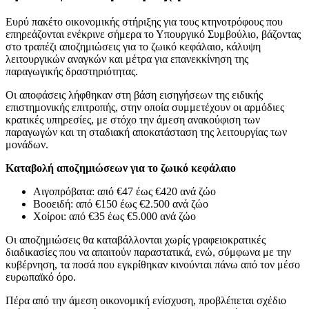
Ευρύ πακέτο οικονομικής στήριξης για τους κτηνοτρόφους που
επηρεάζονται ενέκρινε σήμερα το Υπουργικό Συμβούλιο, βάζοντας
στο τραπέζι αποζημιώσεις για το ζωικό κεφάλαιο, κάλυψη
λειτουργικών αναγκών και μέτρα για επανεκκίνηση της
παραγωγικής δραστηριότητας.
Οι αποφάσεις λήφθηκαν στη βάση εισηγήσεων της ειδικής
επιστημονικής επιτροπής, στην οποία συμμετέχουν οι αρμόδιες
κρατικές υπηρεσίες, με στόχο την άμεση ανακούφιση των
παραγωγών και τη σταδιακή αποκατάσταση της λειτουργίας των
μονάδων.
Καταβολή αποζημιώσεων για το ζωικό κεφάλαιο
Αιγοπρόβατα: από €47 έως €420 ανά ζώο
Βοοειδή: από €150 έως €2.500 ανά ζώο
Χοίροι: από €35 έως €5.000 ανά ζώο
Οι αποζημιώσεις θα καταβάλλονται χωρίς γραφειοκρατικές
διαδικασίες που να απαιτούν παραστατικά, ενώ, σύμφωνα με την
κυβέρνηση, τα ποσά που εγκρίθηκαν κινούνται πάνω από τον μέσο
ευρωπαϊκό όρο.
Πέρα από την άμεση οικονομική ενίσχυση, προβλέπεται σχέδιο