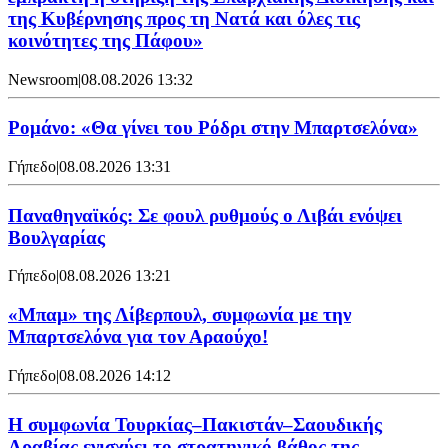
της Κυβέρνησης προς τη Νατά και όλες τις
κοινότητες της Πάφου»
Newsroom
|
08.08.2026 13:32
Ρομάνο: «Θα γίνει του Ρόδρι στην Μπαρτσελόνα»
Γήπεδο
|
08.08.2026 13:31
Παναθηναϊκός: Σε φουλ ρυθμούς ο Λιβάι ενόψει
Βουλγαρίας
Γήπεδο
|
08.08.2026 13:21
«Μπαμ» της Λίβερπουλ, συμφωνία με την
Μπαρτσελόνα για τον Αραούχο!
Γήπεδο
|
08.08.2026 14:12
Η συμφωνία Τουρκίας–Πακιστάν–Σαουδικής
Αραβίας ενισχύει το στρατηγικό βάθος της