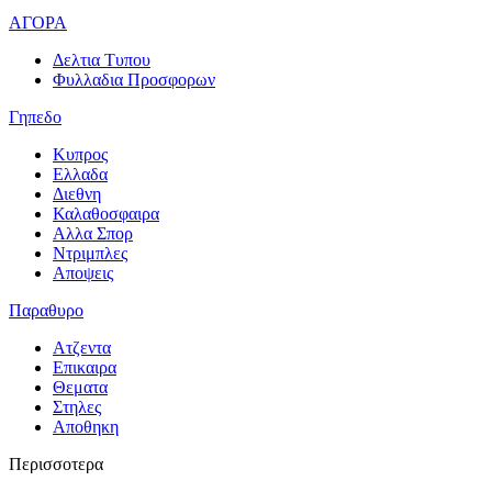
ΑΓΟΡΑ
Δελτια Τυπου
Φυλλαδια Προσφορων
Γηπεδο
Κυπρος
Ελλαδα
Διεθνη
Καλαθοσφαιρα
Αλλα Σπορ
Ντριμπλες
Αποψεις
Παραθυρο
Ατζεντα
Επικαιρα
Θεματα
Στηλες
Αποθηκη
Περισσοτερα