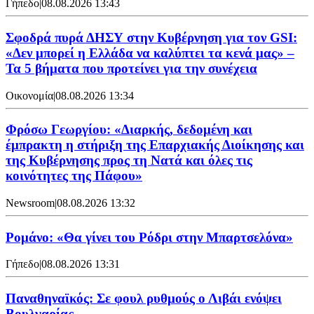
Γήπεδο
|
08.08.2026 13:43
Σφοδρά πυρά ΔΗΣΥ στην Κυβέρνηση για τον GSI:
«Δεν μπορεί η Ελλάδα να καλύπτει τα κενά μας» –
Τα 5 βήματα που προτείνει για την συνέχεια
Οικονομία
|
08.08.2026 13:34
Φρόσω Γεωργίου: «Διαρκής, δεδομένη και
έμπρακτη η στήριξη της Επαρχιακής Διοίκησης και
της Κυβέρνησης προς τη Νατά και όλες τις
κοινότητες της Πάφου»
Newsroom
|
08.08.2026 13:32
Ρομάνο: «Θα γίνει του Ρόδρι στην Μπαρτσελόνα»
Γήπεδο
|
08.08.2026 13:31
Παναθηναϊκός: Σε φουλ ρυθμούς ο Λιβάι ενόψει
Βουλγαρίας