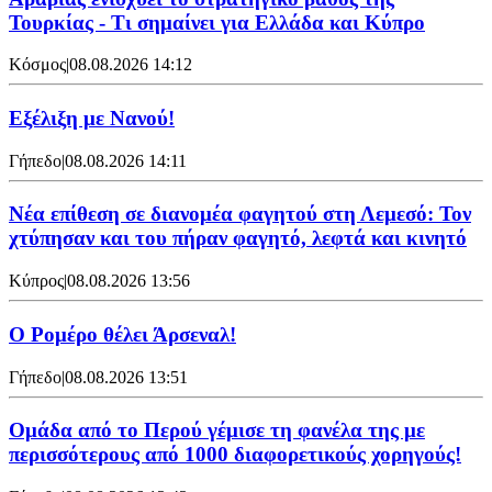
Τουρκίας - Τι σημαίνει για Ελλάδα και Κύπρο
Κόσμος
|
08.08.2026 14:12
Εξέλιξη με Νανού!
Γήπεδο
|
08.08.2026 14:11
Νέα επίθεση σε διανομέα φαγητού στη Λεμεσό: Τον
χτύπησαν και του πήραν φαγητό, λεφτά και κινητό
Κύπρος
|
08.08.2026 13:56
Ο Ρομέρο θέλει Άρσεναλ!
Γήπεδο
|
08.08.2026 13:51
Ομάδα από το Περού γέμισε τη φανέλα της με
περισσότερους από 1000 διαφορετικούς χορηγούς!