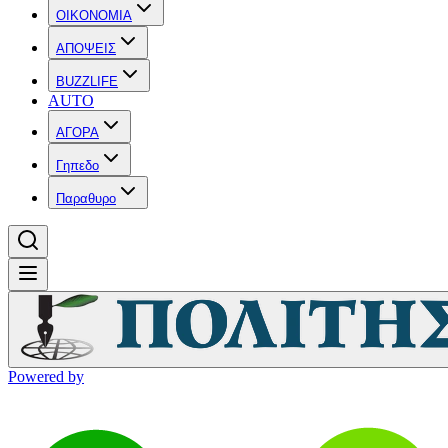
OIKONOMIA
ΑΠΟΨΕΙΣ
BUZZLIFE
AUTO
ΑΓΟΡΑ
Γηπεδο
Παραθυρο
Powered by