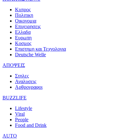
Κυπρος
Πολιτικη
Οικονομια
Επιχειρησεις
Ελλαδα
Ευρωπη
Κοσμος
Επιστημη και Τεχνολογια
Deutsche Welle
ΑΠΟΨΕΙΣ
Στηλες
Αναλυσεις
Αρθρογραφοι
BUZZLIFE
Lifestyle
Viral
People
Food and Drink
AUTO