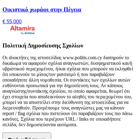
Οικιστικό χωράφι στην Πέγεια
€ 55,000
Πολιτική Δημοσίευσης Σχολίων
Οι ιδιοκτήτες της ιστοσελίδας www.politis.com.cy διατηρούν το
δικαίωμα να αφαιρούν σχόλια αναγνωστών, δυσφημιστικού και/ή
υβριστικού περιεχομένου, ή/και σχόλια που μπορούν να εκληφθεί
ότι υποκινούν το μίσος/τον ρατσισμό ή που παραβιάζουν
οποιαδήποτε άλλη νομοθεσία. Οι συντάκτες των σχολίων αυτών
ευθύνονται προσωπικά για την δημοσίευση τους. Αν κάποιος
αναγνώστης/συντάκτης σχολίου, το οποίο αφαιρείται, θεωρεί ότι
έχει στοιχεία που αποδεικνύουν το αληθές του περιεχομένου του,
μπορεί να τα αποστείλει στην διεύθυνση της ιστοσελίδας για να
διερευνηθούν. Προτρέπουμε τους αναγνώστες μας να κάνουν
report / flag σχόλια που πιστεύουν ότι παραβιάζουν τους πιο πάνω
κανόνες. Σχόλια που περιέχουν URL / links σε οποιαδήποτε
σελίδα, δεν δημοσιεύονται αυτόματα.