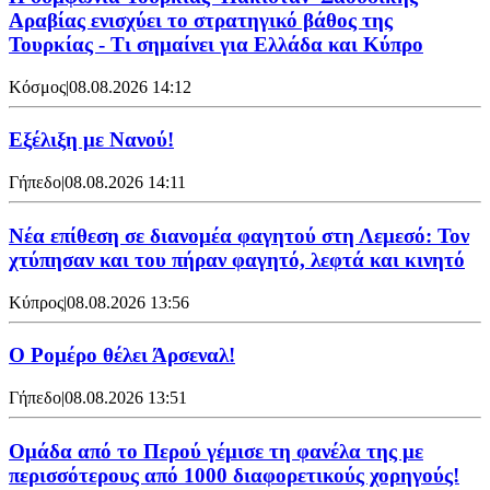
Αραβίας ενισχύει το στρατηγικό βάθος της
Τουρκίας - Τι σημαίνει για Ελλάδα και Κύπρο
Κόσμος
|
08.08.2026 14:12
Εξέλιξη με Νανού!
Γήπεδο
|
08.08.2026 14:11
Νέα επίθεση σε διανομέα φαγητού στη Λεμεσό: Τον
χτύπησαν και του πήραν φαγητό, λεφτά και κινητό
Κύπρος
|
08.08.2026 13:56
Ο Ρομέρο θέλει Άρσεναλ!
Γήπεδο
|
08.08.2026 13:51
Ομάδα από το Περού γέμισε τη φανέλα της με
περισσότερους από 1000 διαφορετικούς χορηγούς!