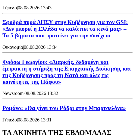
Γήπεδο
|
08.08.2026 13:43
Σφοδρά πυρά ΔΗΣΥ στην Κυβέρνηση για τον GSI:
«Δεν μπορεί η Ελλάδα να καλύπτει τα κενά μας» –
Τα 5 βήματα που προτείνει για την συνέχεια
Οικονομία
|
08.08.2026 13:34
Φρόσω Γεωργίου: «Διαρκής, δεδομένη και
έμπρακτη η στήριξη της Επαρχιακής Διοίκησης και
της Κυβέρνησης προς τη Νατά και όλες τις
κοινότητες της Πάφου»
Newsroom
|
08.08.2026 13:32
Ρομάνο: «Θα γίνει του Ρόδρι στην Μπαρτσελόνα»
Γήπεδο
|
08.08.2026 13:31
ΤΑ ΑΚΙΝΗΤΑ ΤΗΣ ΕΒΔΟΜΑΔΑΣ