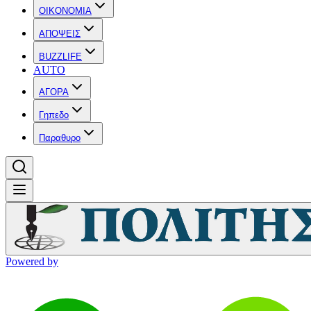
OIKONOMIA
ΑΠΟΨΕΙΣ
BUZZLIFE
AUTO
ΑΓΟΡΑ
Γηπεδο
Παραθυρο
Powered by