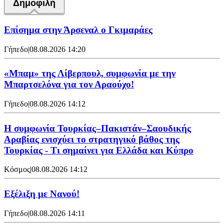
Δημοφιλή
Επίσημα στην Άρσεναλ ο Γκιμαράες
Γήπεδο
|
08.08.2026 14:20
«Μπαμ» της Λίβερπουλ, συμφωνία με την
Μπαρτσελόνα για τον Αραούχο!
Γήπεδο
|
08.08.2026 14:12
Η συμφωνία Τουρκίας–Πακιστάν–Σαουδικής
Αραβίας ενισχύει το στρατηγικό βάθος της
Τουρκίας - Τι σημαίνει για Ελλάδα και Κύπρο
Κόσμος
|
08.08.2026 14:12
Εξέλιξη με Νανού!
Γήπεδο
|
08.08.2026 14:11