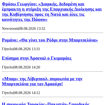
Φρόσω Γεωργίου: «Διαρκής, δεδομένη και
έμπρακτη η στήριξη της Επαρχιακής Διοίκησης και
της Κυβέρνησης προς τη Νατά και όλες τις
κοινότητες της Πάφου»
Newsroom
|
08.08.2026 13:32
Ρομάνο: «Θα γίνει του Ρόδρι στην Μπαρτσελόνα»
Γήπεδο
|
08.08.2026 13:31
Επίσημα στην Άρσεναλ ο Γκιμαράες
Γήπεδο
|
08.08.2026 14:20
«Μπαμ» της Λίβερπουλ, συμφωνία με την
Μπαρτσελόνα για τον Αραούχο!
Γήπεδο
|
08.08.2026 14:12
Η συμφωνία Τουρκίας–Πακιστάν–Σαουδικής