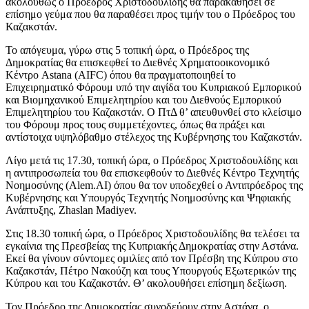
ακολούθως ο Πρόεδρος Χριστοδουλίδης θα παρακαθήσει σε
επίσημο γεύμα που θα παραθέσει προς τιμήν του ο Πρόεδρος του
Καζακστάν.
Το απόγευμα, γύρω στις 5 τοπική ώρα, ο Πρόεδρος της
Δημοκρατίας θα επισκεφθεί το Διεθνές Χρηματοοικονομικό
Κέντρο Astana (AIFC) όπου θα πραγματοποιηθεί το
Επιχειρηματικό Φόρουμ υπό την αιγίδα του Κυπριακού Εμπορικού
και Βιομηχανικού Επιμελητηρίου και του Διεθνούς Εμπορικού
Επιμελητηρίου του Καζακστάν. Ο ΠτΔ θ’ απευθυνθεί στο κλείσιμο
του Φόρουμ προς τους συμμετέχοντες, όπως θα πράξει και
αντίστοιχα υψηλόβαθμο στέλεχος της Κυβέρνησης του Καζακστάν.
Λίγο μετά τις 17.30, τοπική ώρα, ο Πρόεδρος Χριστοδουλίδης και
η αντιπροσωπεία του θα επισκεφθούν το Διεθνές Κέντρο Τεχνητής
Νοημοσύνης (Alem.AI) όπου θα τον υποδεχθεί ο Αντιπρόεδρος της
Κυβέρνησης και Υπουργός Τεχνητής Νοημοσύνης και Ψηφιακής
Ανάπτυξης, Zhaslan Madiyev.
Στις 18.30 τοπική ώρα, ο Πρόεδρος Χριστοδουλίδης θα τελέσει τα
εγκαίνια της Πρεσβείας της Κυπριακής Δημοκρατίας στην Αστάνα.
Εκεί θα γίνουν σύντομες ομιλίες από τον Πρέσβη της Κύπρου στο
Καζακστάν, Πέτρο Νακούζη και τους Υπουργούς Εξωτερικών της
Κύπρου και του Καζακστάν. Θ’ ακολουθήσει επίσημη δεξίωση.
Τον Πρόεδρο της Δημοκρατίας συνοδεύουν στην Αστάνα, ο