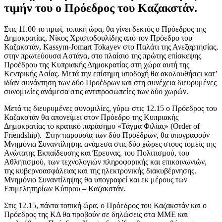
τιμήν του ο Πρόεδρος του Καζακστάν.
Στις 11.00 το πρωί, τοπική ώρα, θα γίνει δεκτός ο Πρόεδρος της
Δημοκρατίας, Νίκος Χριστοδουλίδης από τον Πρόεδρο του
Καζακστάν, Kassym-Jomart Tokayev στο Παλάτι της Ανεξαρτησίας,
στην πρωτεύουσα Αστάνα, στο πλαίσιο της πρώτης επίσκεψης
Προέδρου της Κυπριακής Δημοκρατίας στη χώρα αυτή της
Κεντρικής Ασίας. Μετά την επίσημη υποδοχή θα ακολουθήσει κατ’
ιδίαν συνάντηση των δύο Προέδρων και στη συνέχεια διευρυμένες
συνομιλίες ανάμεσα στις αντιπροσωπείες των δύο χωρών.
Μετά τις διευρυμένες συνομιλίες, γύρω στις 12.15 ο Πρόεδρος του
Καζακστάν θα απονείμει στον Πρόεδρο της Κυπριακής
Δημοκρατίας το κρατικό παράσημο «Τάγμα Φιλίας» (Order of
Friendship). Στην παρουσία των δύο Προέδρων, θα υπογραφούν
Μνημόνια Συναντίληψης ανάμεσα στις δύο χώρες στους τομείς της
Ανώτατης Εκπαίδευσης και Έρευνας, του Πολιτισμού, του
Αθλητισμού, των τεχνολογιών πληροφορικής και επικοινωνιών,
της κυβερνοασφάλειας και της ηλεκτρονικής διακυβέρνησης.
Μνημόνιο Συναντίληψης θα υπογραφεί και εκ μέρους των
Επιμελητηρίων Κύπρου – Καζακστάν.
Στις 12.15, πάντα τοπική ώρα, ο Πρόεδρος του Καζακστάν και ο
Πρόεδρος της ΚΔ θα προβούν σε δηλώσεις στα ΜΜΕ και