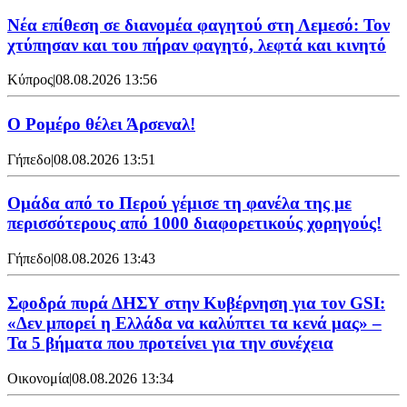
Νέα επίθεση σε διανομέα φαγητού στη Λεμεσό: Τον
χτύπησαν και του πήραν φαγητό, λεφτά και κινητό
Κύπρος
|
08.08.2026 13:56
Ο Ρομέρο θέλει Άρσεναλ!
Γήπεδο
|
08.08.2026 13:51
Ομάδα από το Περού γέμισε τη φανέλα της με
περισσότερους από 1000 διαφορετικούς χορηγούς!
Γήπεδο
|
08.08.2026 13:43
Σφοδρά πυρά ΔΗΣΥ στην Κυβέρνηση για τον GSI:
«Δεν μπορεί η Ελλάδα να καλύπτει τα κενά μας» –
Τα 5 βήματα που προτείνει για την συνέχεια
Οικονομία
|
08.08.2026 13:34