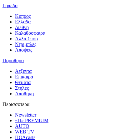
Γηπεδο
Κυπρος
Ελλαδα
Διεθνη
Καλαθοσφαιρα
Αλλα Σπορ
Ντριμπλες
Αποψεις
Παραθυρο
Ατζεντα
Επικαιρα
Θεματα
Στηλες
Αποθηκη
Περισσοτερα
Newsletter
«Π» PREMIUM
AUTO
WEB TV
ΠΟΛcasts