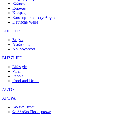
Ελλαδα
Ευρωπη
Κοσμος
Επιστημη και Τεχνολογια
Deutsche Welle
ΑΠΟΨΕΙΣ
Στηλες
Αναλυσεις
Αρθρογραφοι
BUZZLIFE
Lifestyle
Viral
People
Food and Drink
AUTO
ΑΓΟΡΑ
Δελτια Τυπου
Φυλλαδια Προσφορων